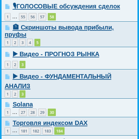
🎙️ГОЛОСОВЫЕ обсуждения сделок
…
1
55
56
57
58
🏦 Скриншоты вывода прибыли,
пруфы
1
2
3
4
5
▶️ Видео - ПРОГНОЗ РЫНКА
1
2
3
▶️ Видео - ФУНДАМЕНТАЛЬНЫЙ
АНАЛИЗ
1
2
3
Solana
…
1
27
28
29
30
Торговля индексом DAX
…
1
181
182
183
184