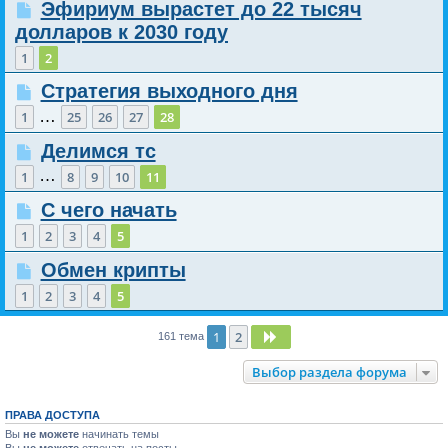
Эфириум вырастет до 22 тысяч
долларов к 2030 году
1
2
Стратегия выходного дня
…
1
25
26
27
28
Делимся тс
…
1
8
9
10
11
С чего начать
1
2
3
4
5
Обмен крипты
1
2
3
4
5
1
2
След.
161 тема
Выбор раздела форума
ПРАВА ДОСТУПА
Вы
не можете
начинать темы