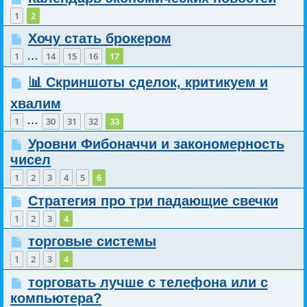
1
2
Хочу стать брокером
…
1
14
15
16
17
📊 Скриншоты сделок, критикуем и
хвалим
…
1
30
31
32
33
Уровни Фибоначчи и закономерность
чисел
1
2
3
4
5
6
Стратегия про три падающие свечки
1
2
3
4
торговые системы
1
2
3
4
торговать лучше с телефона или с
компьютера?