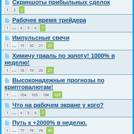
Скриншоты прибыльных сделок
1
2
3
Рабочее время трейдера
…
1
4
5
6
7
Импульсные свечи
…
1
19
20
21
22
Химичу грааль по золоту! 1000% в
неделю!
…
1
18
19
20
21
Высоконадежные прогнозы по
криптовалютам!
…
1
104
105
106
107
Что на рабочем экране у кого?
…
1
4
5
6
7
Путь к +2000% в неделю.
…
1
77
78
79
80