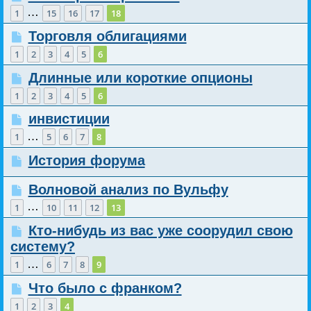
…
1
15
16
17
18
Торговля облигациями
1
2
3
4
5
6
Длинные или короткие опционы
1
2
3
4
5
6
инвистиции
…
1
5
6
7
8
История форума
Волновой анализ по Вульфу
…
1
10
11
12
13
Кто-нибудь из вас уже соорудил свою
систему?
…
1
6
7
8
9
Что было с франком?
1
2
3
4