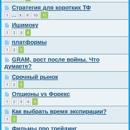
Стратегия для коротких ТФ
…
1
8
9
10
11
Ишимоку
1
2
3
4
платформы
1
2
3
GRAM, рост после войны. Что
думаете?
Срочный рынок
1
2
3
Опционы vs Форекс
1
2
3
4
5
Как выбрать время экспирации?
1
2
Фильмы про трейдинг