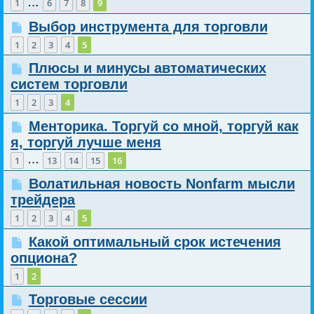
…
1
6
7
8
9
Выбор инструмента для торговли
1
2
3
4
5
Плюсы и минусы автоматических
систем торговли
1
2
3
4
Менторика. Торгуй со мной, торгуй как
я, торгуй лучше меня
…
1
13
14
15
16
Волатильная новость Nonfarm мысли
трейдера
1
2
3
4
5
Какой оптимальный срок истечения
опциона?
1
2
Торговые сессии