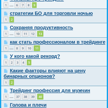
…
1
6
7
8
9
стратегии БО для торговли ночью
1
2
Сохраняя продуктивность
…
1
10
11
12
13
как стать профессионалом в трейдинге
…
1
8
9
10
11
У кого какой рекорд?
1
2
3
4
5
Какие факторы влияют на цену
бинарных опционов?
1
2
Трейдинг профессия для мужчин
…
1
37
38
39
40
Голова и плечи