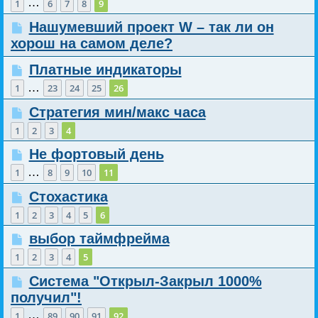
…
1
6
7
8
9
Нашумевший проект W – так ли он
хорош на самом деле?
Платные индикаторы
…
1
23
24
25
26
Стратегия мин/макс часа
1
2
3
4
Не фортовый день
…
1
8
9
10
11
Стохастика
1
2
3
4
5
6
выбор таймфрейма
1
2
3
4
5
Система "Открыл-Закрыл 1000%
получил"!
…
1
89
90
91
92