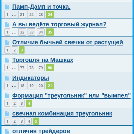
Памп-Дамп и точка.
…
1
21
22
23
24
А вы ведёте торговый журнал?
…
1
32
33
34
35
Отличие бычьей свечки от растущей
1
2
3
Торговля на Машках
…
1
77
78
79
80
Индикаторы
…
1
18
19
20
21
Формация "треугольник" или "вымпел"
1
2
3
4
свечная комбинация треугольник
1
2
3
4
5
отличия трейдеров