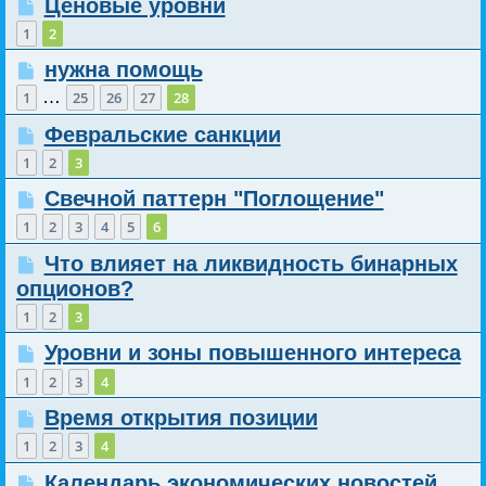
Ценовые уровни
1
2
нужна помощь
…
1
25
26
27
28
Февральские санкции
1
2
3
Свечной паттерн "Поглощение"
1
2
3
4
5
6
Что влияет на ликвидность бинарных
опционов?
1
2
3
Уровни и зоны повышенного интереса
1
2
3
4
Время открытия позиции
1
2
3
4
Календарь экономических новостей