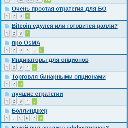
Очень простая стратегия для БО
1
2
3
4
Bitcoin сдулся или готовится ралли?
1
2
3
4
про OsMA
1
2
3
4
5
6
Индикаторы для опционов
1
2
3
4
5
Торговля бинарными опционами
1
2
3
лучшие стратегии
1
2
3
4
5
Боллинджер
…
1
5
6
7
8
Какой вид анализа эффективнее?