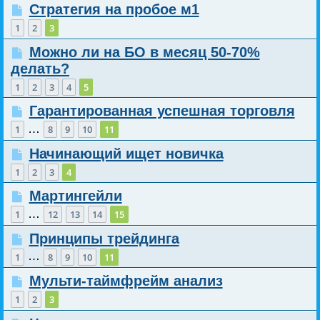
Стратегия на пробое м1
1
2
3
Можно ли на БО в месяц 50-70%
делать?
1
2
3
4
5
Гарантированная успешная торговля
…
1
8
9
10
11
Начинающий ищет новичка
1
2
3
4
Мартингейли
…
1
12
13
14
15
Принципы трейдинга
…
1
8
9
10
11
Мульти-таймфрейм анализ
1
2
3