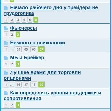
Начало рабочего дня у трейдера не
трудоголика
1
2
3
4
5
6
Фьючерсы
1
2
3
Немного о психологии
…
1
64
65
66
67
МБ и Брейкер
1
2
3
Лучшее время для торговли
опционами
…
1
16
17
18
19
Как определить уровни поддержки и
сопротивления
1
2
3