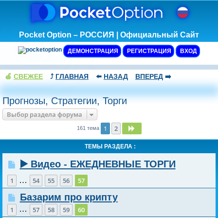
Pocket Option – РОССИЯ | Официальный Сайт
ДЕМОНСТРАЦИЯ
РЕГИСТРАЦИЯ
ВХОД
🍏
СВЕЖЕЕ
⤴️
ГЛАВНАЯ
⬅️
НАЗАД
ВПЕРЕД
➡️
Прогнозы, Стратегии, Торги
Выбор раздела форума
1
2
След.
161 тема
ТЕМЫ РАЗДЕЛА :
▶️ Видео - ЕЖЕДНЕВНЫЕ ТОРГИ
…
1
54
55
56
57
Базарим про крипту
…
1
57
58
59
60