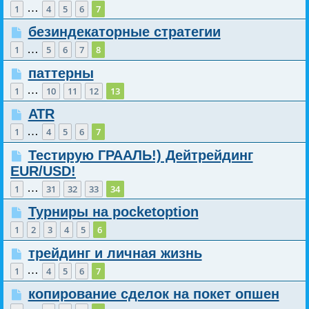
…
1
4
5
6
7
безиндекаторные стратегии
…
1
5
6
7
8
паттерны
…
1
10
11
12
13
ATR
…
1
4
5
6
7
Тестирую ГРААЛЬ!) Дейтрейдинг
EUR/USD!
…
1
31
32
33
34
Турниры на pocketoption
1
2
3
4
5
6
трейдинг и личная жизнь
…
1
4
5
6
7
копирование сделок на покет опшен