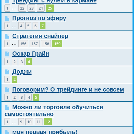
Трейдинг с нулем в кармане
…
1
22
23
24
25
Прогноз по эфиру
…
1
4
5
6
7
Стратегия снайпер
…
1
156
157
158
159
Оскар Грайн
1
2
3
4
Доджи
1
2
Поговорим? О трейдинге и не совсем
1
2
3
4
5
Можно ли торговле обучиться
самостоятельно
…
1
9
10
11
12
моя первая прибыль!