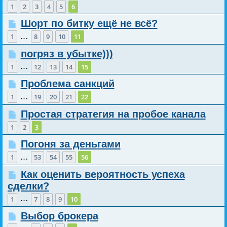
1
2
3
4
5
6
Шорт по битку ещё не всё?
…
1
8
9
10
11
погряз в убытке)))
…
1
12
13
14
15
Проблема санкций
…
1
19
20
21
22
Простая стратегия на пробое канала
1
2
3
Погоня за деньгами
…
1
53
54
55
56
Как оценить вероятность успеха
сделки?
…
1
7
8
9
10
Выбор брокера