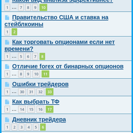
…
1
7
8
9
10
Правительство США и ставка на
стейблкоины
1
2
Как торговать опционами если нет
времени?
…
1
5
6
7
8
Отличие forex от бинарных опционов
…
1
8
9
10
11
Ошибки трейдеров
…
1
30
31
32
33
Как выбрать ТФ
…
1
14
15
16
17
Дневник трейдера
1
2
3
4
5
6