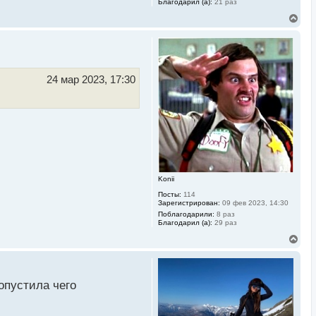
Благодарил (а):
21 раз
В
е
р
н
у
т
ь
24 мар 2023, 17:30
с
я
к
н
а
ч
а
л
у
Konii
Посты:
114
Зарегистрирован:
09 фев 2023, 14:30
Поблагодарили:
8 раз
Благодарил (а):
29 раз
В
е
р
н
у
опустила чего
т
ь
с