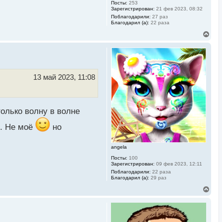
Посты:
253
Зарегистрирован:
21 фев 2023, 08:32
Поблагодарили:
27 раз
Благодарил (а):
22 раза
В
е
р
н
у
т
ь
13 май 2023, 11:08
с
я
к
н
а
только волну в волне
ч
а
ь. Не моё
но
л
у
angela
Посты:
100
Зарегистрирован:
09 фев 2023, 12:11
Поблагодарили:
22 раза
Благодарил (а):
29 раз
В
е
р
н
у