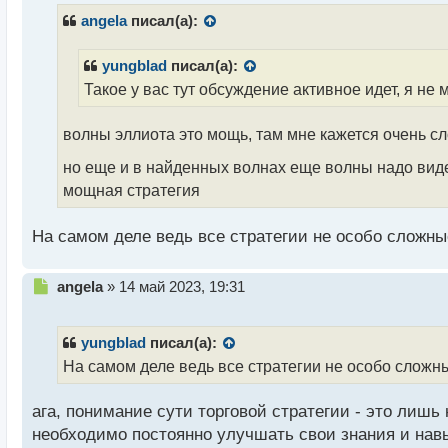
р
angela
писал(а):
о
ч
yungblad
писал(а):
и
Такое у вас тут обсуждение активное идет, я не
т
а
н
волны эллиота это мощь, там мне кажется очень сло
н
ы
но еще и в найденных волнах еще волны надо видет
й
мощная стратегия
п
о
с
На самом деле ведь все стратегии не особо сложные
т
Н
angela
»
14 май 2023, 19:31
е
п
р
yungblad
писал(а):
о
На самом деле ведь все стратегии не особо сложны
ч
и
ага, понимание сути торговой стратегии - это лишь
т
а
необходимо постоянно улучшать свои знания и навы
н