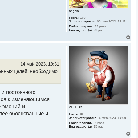
л
у
angela
Посты:
100
Зарегистрирован:
09 фев 2023, 12:11
Поблагодарили:
22 раза
Благодарил (а):
29 раз
В
е
р
н
у
т
ь
14 май 2023, 19:31
с
ленных целей, необходимо
я
к
н
а
ч
 и постоянного
а
л
ться к изменяющимся
у
е эмоций и
Clock_85
лее обоснованные и
Посты:
99
Зарегистрирован:
14 фев 2023, 14:08
Поблагодарили:
3 раза
Благодарил (а):
15 раз
В
е