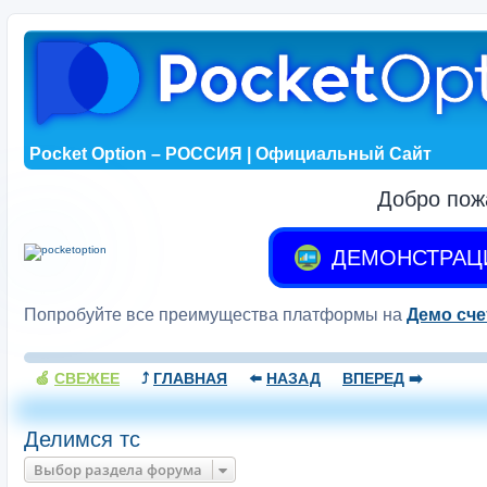
Pocket Option – РОССИЯ | Официальный Сайт
Добро пож
ДЕМОНСТРАЦ
Попробуйте все преимущества платформы на
Демо сче
🍏
СВЕЖЕЕ
⤴️
ГЛАВНАЯ
⬅️
НАЗАД
ВПЕРЕД
➡️
Делимся тс
Выбор раздела форума