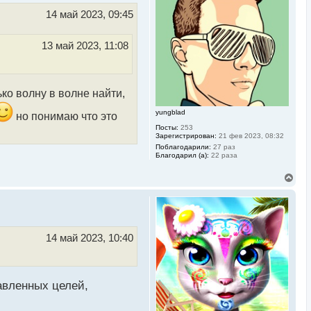
т
ь
14 май 2023, 09:45
с
я
к
13 май 2023, 11:08
н
а
ч
а
л
ко волну в волне найти,
у
yungblad
но понимаю что это
Посты:
253
Зарегистрирован:
21 фев 2023, 08:32
Поблагодарили:
27 раз
Благодарил (а):
22 раза
В
е
р
н
у
т
ь
14 май 2023, 10:40
с
я
к
н
а
авленных целей,
ч
а