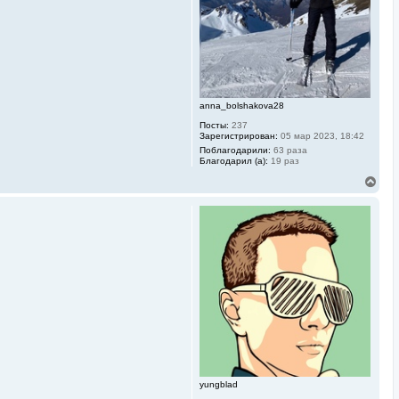
я
к
н
а
ч
а
л
у
anna_bolshakova28
Посты:
237
Зарегистрирован:
05 мар 2023, 18:42
Поблагодарили:
63 раза
Благодарил (а):
19 раз
В
е
р
н
у
т
ь
с
я
к
н
а
ч
а
л
у
yungblad