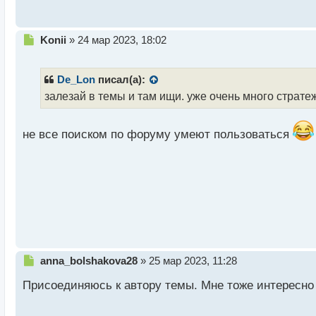
с
т
Н
Konii
»
24 мар 2023, 18:02
е
п
р
De_Lon
писал(а):
о
залезай в темы и там ищи. уже очень много страт
ч
и
т
не все поиском по форуму умеют пользоваться
а
н
н
ы
й
п
о
с
т
Н
anna_bolshakova28
»
25 мар 2023, 11:28
е
Присоединяюсь к автору темы. Мне тоже интересно у
п
р
о