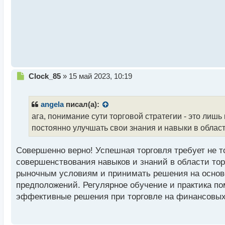
н
ы
й
п
о
с
т
Н
Clock_85
»
15 май 2023, 10:19
е
п
р
angela
писал(а):
о
ага, понимание сути торговой стратегии - это лиш
ч
постоянно улучшать свои знания и навыки в област
и
т
а
Совершенно верно! Успешная торговля требует не т
н
совершенствования навыков и знаний в области то
н
рыночным условиям и принимать решения на основе
ы
й
предположений. Регулярное обучение и практика п
п
эффективные решения при торговле на финансовых
о
с
т