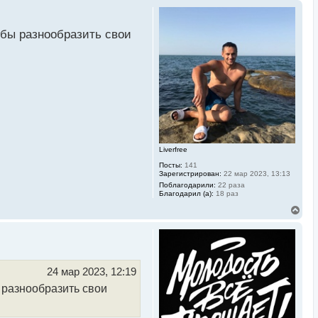
обы разнообразить свои
Liverfree
Посты:
141
Зарегистрирован:
22 мар 2023, 13:13
Поблагодарили:
22 раза
Благодарил (а):
18 раз
В
е
р
н
у
т
ь
24 мар 2023, 12:19
с
ы разнообразить свои
я
к
н