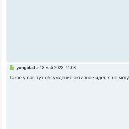
ч
и
т
а
н
н
ы
й
п
о
с
т
Н
yungblad
»
13 май 2023, 11:08
е
Такое у вас тут обсуждение активное идет, я не мог
п
р
о
ч
и
т
а
н
н
ы