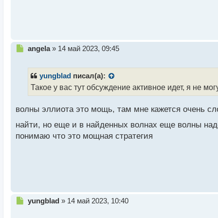
й
п
о
с
т
Н
angela
»
14 май 2023, 09:45
е
п
р
yungblad
писал(а):
о
Такое у вас тут обсуждение активное идет, я не мо
ч
и
волны эллиота это мощь, там мне кажется очень сло
т
а
найти, но еще и в найденных волнах еще волны над
н
н
понимаю что это мощная стратегия
ы
й
п
о
с
т
Н
yungblad
»
14 май 2023, 10:40
е
п