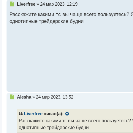
Н
Liverfree
»
24 мар 2023, 12:19
е
Расскажите какими тс вы чаще всего пользуетесь? Я
п
р
однотипные трейдерские будни
о
ч
и
т
а
н
н
ы
й
п
о
с
т
Н
Alesha
»
24 мар 2023, 13:52
е
п
р
Liverfree
писал(а):
о
Расскажите какими тс вы чаще всего пользуетесь? 
ч
однотипные трейдерские будни
и