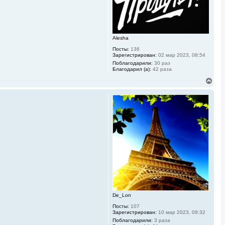
а
ч
а
л
у
Alesha
Посты:
136
Зарегистрирован:
02 мар 2023, 08:54
Поблагодарили:
30 раз
Благодарил (а):
42 раза
В
е
р
н
у
т
ь
с
я
к
н
а
ч
а
л
у
De_Lon
Посты:
107
Зарегистрирован:
10 мар 2023, 09:32
Поблагодарили:
3 раза