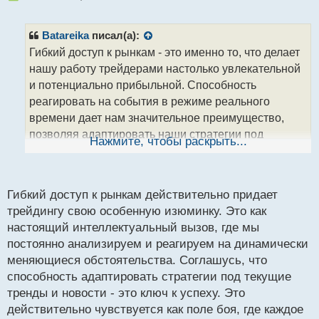
е
п
р
Batareika
писал(а):
о
Гибкий доступ к рынкам - это именно то, что делает
ч
нашу работу трейдерами настолько увлекательной
и
т
и потенциально прибыльной. Способность
а
реагировать на события в режиме реального
н
времени дает нам значительное преимущество,
н
позволяя адаптировать наши стратегии под
ы
Нажмите, чтобы раскрыть...
й
актуальные тренды и новости. Это как разведка на
п
поле боя, где каждый ход и каждое решение влияют
о
на исход сделки. Выбор оптимального времени для
с
Гибкий доступ к рынкам действительно придает
входа и выхода - ключевой фактор, который
т
трейдингу свою особенную изюминку. Это как
определяет нашу способность извлекать
настоящий интеллектуальный вызов, где мы
максимальную выгоду из каждого движения цен.
постоянно анализируем и реагируем на динамически
Работая с этими инструментами, мы можем
меняющиеся обстоятельства. Соглашусь, что
действительно умело навигировать по рыночным
способность адаптировать стратегии под текущие
волнениям и увеличивать свои шансы на успех.
тренды и новости - это ключ к успеху. Это
Всегда интересно слышать мнения коллег, которые
действительно чувствуется как поле боя, где каждое
разделяют нашу страсть к анализу и торговле!