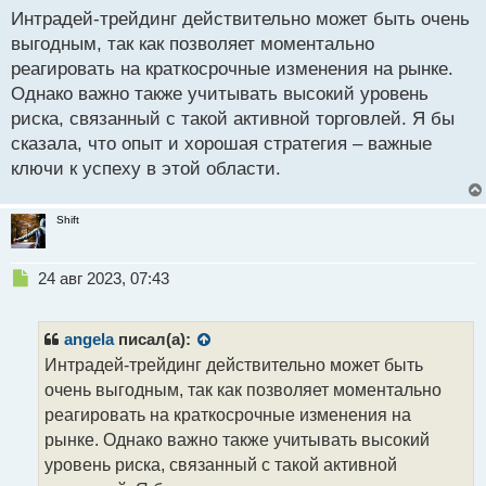
Интрадей-трейдинг действительно может быть очень
п
р
выгодным, так как позволяет моментально
о
реагировать на краткосрочные изменения на рынке.
ч
Однако важно также учитывать высокий уровень
и
т
риска, связанный с такой активной торговлей. Я бы
а
сказала, что опыт и хорошая стратегия – важные
н
ключи к успеху в этой области.
н
ы
й
Shift
п
о
с
Н
24 авг 2023, 07:43
т
е
п
р
angela
писал(а):
о
Интрадей-трейдинг действительно может быть
ч
очень выгодным, так как позволяет моментально
и
т
реагировать на краткосрочные изменения на
а
рынке. Однако важно также учитывать высокий
н
уровень риска, связанный с такой активной
н