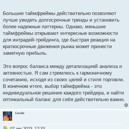
о
Это предоставляет более частые сигналы, что
с
Большие таймфреймы действительно позволяют
может быть интересным для трейдеров,
т
лучше увидеть долгосрочные тренды и установить
стремящихся к быстрым операциям и более
более надежные паттерны. Однако, меньшие
динамичной торговле. В конечном итоге, как вы
таймфреймы открывают интересные возможности
сказали, выбор таймфрейма зависит от стратегии и
для интрадей-трейдинга, где быстрая реакция на
индивидуальных предпочтений каждого трейдера.
краткосрочные движения рынка может принести
Главное - найти баланс между четкостью анализа и
заметную прибыль.
уровнем активности, которые соответствуют вашим
целям и стилю торговли.
Это вопрос баланса между детализацией анализа и
активностью. Я сам стремлюсь к гармоничному
сочетанию, исходя из своих целей и стиля торговли.
В конечном итоге, выбор таймфрейма - это
индивидуальное решение каждого трейдера, и найти
оптимальный баланс для себя действительно важно.
Candle
Н
07 авг 2023, 17:33