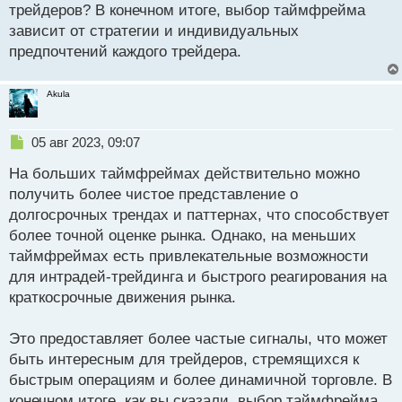
трейдеров? В конечном итоге, выбор таймфрейма
зависит от стратегии и индивидуальных
предпочтений каждого трейдера.
Akula
Н
05 авг 2023, 09:07
е
На больших таймфреймах действительно можно
п
р
получить более чистое представление о
о
долгосрочных трендах и паттернах, что способствует
ч
более точной оценке рынка. Однако, на меньших
и
т
таймфреймах есть привлекательные возможности
а
для интрадей-трейдинга и быстрого реагирования на
н
краткосрочные движения рынка.
н
ы
й
Это предоставляет более частые сигналы, что может
п
быть интересным для трейдеров, стремящихся к
о
быстрым операциям и более динамичной торговле. В
с
конечном итоге, как вы сказали, выбор таймфрейма
т