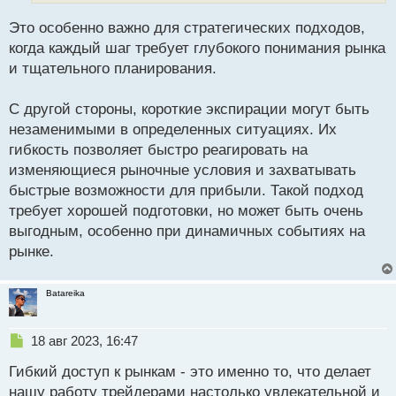
й
п
Это особенно важно для стратегических подходов,
о
когда каждый шаг требует глубокого понимания рынка
с
и тщательного планирования.
т
С другой стороны, короткие экспирации могут быть
незаменимыми в определенных ситуациях. Их
гибкость позволяет быстро реагировать на
изменяющиеся рыночные условия и захватывать
быстрые возможности для прибыли. Такой подход
требует хорошей подготовки, но может быть очень
выгодным, особенно при динамичных событиях на
рынке.
Batareika
Н
18 авг 2023, 16:47
е
Гибкий доступ к рынкам - это именно то, что делает
п
р
нашу работу трейдерами настолько увлекательной и