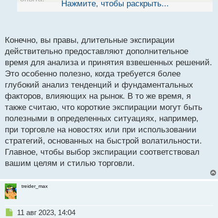
Нажмите, чтобы раскрыть...
й
п
Одним из преимуществ длительных экспираций
о
является то, что имеется больше времени для
с
Конечно, вы правы, длительные экспирации
принятия решения о покупке или продаже опциона,
т
действительно предоставляют дополнительное
что может снизить уровень стресса и позволить вам
время для анализа и принятия взвешенных решений.
более основательно проанализировать рынок.
Это особенно полезно, когда требуется более
глубокий анализ тенденций и фундаментальных
факторов, влияющих на рынок. В то же время, я
также считаю, что короткие экспирации могут быть
полезными в определенных ситуациях, например,
при торговле на новостях или при использовании
стратегий, основанных на быстрой волатильности.
Главное, чтобы выбор экспирации соответствовал
вашим целям и стилью торговли.
treider_max
Н
11 авг 2023, 14:04