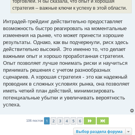
торговлей. Я бы сказала, что опыт и хорошая
ы
й
стратегия – важные ключи к успеху в этой области.
п
о
Интрадей-трейдинг действительно предоставляет
с
возможность быстро реагировать на моментальные
т
изменения на рынке, что может принести хорошие
результаты. Однако, как вы подчеркнули, риск здесь
действительно высокий. Это именно то, что делает
важными опыт и хорошо проработанная стратегия.
Опыт позволяет лучше понимать риски и научиться
принимать решения с учетом разнообразных
сценариев. А хорошая стратегия - это как надежный
проводник в сложных условиях рынка, она позволяет
иметь четкий план действий, минимизировать
потенциальные убытки и увеличивать вероятность
успеха.
1
2
3
4
5
6
След.
След.
106 постов
Выбор раздела форума