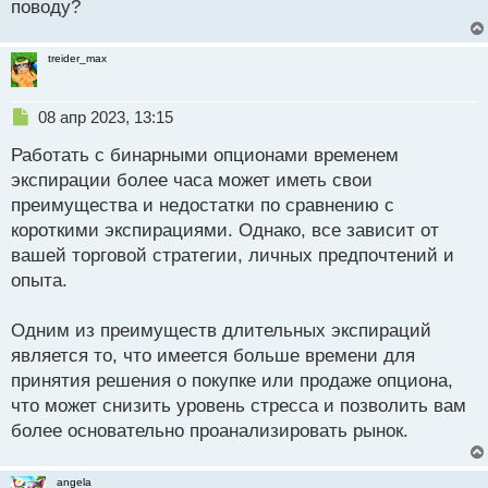
поводу?
и
т
а
treider_max
н
н
ы
Н
08 апр 2023, 13:15
й
е
п
Работать с бинарными опционами временем
п
о
р
экспирации более часа может иметь свои
с
о
преимущества и недостатки по сравнению с
т
ч
короткими экспирациями. Однако, все зависит от
и
т
вашей торговой стратегии, личных предпочтений и
а
опыта.
н
н
Одним из преимуществ длительных экспираций
ы
й
является то, что имеется больше времени для
п
принятия решения о покупке или продаже опциона,
о
что может снизить уровень стресса и позволить вам
с
более основательно проанализировать рынок.
т
angela