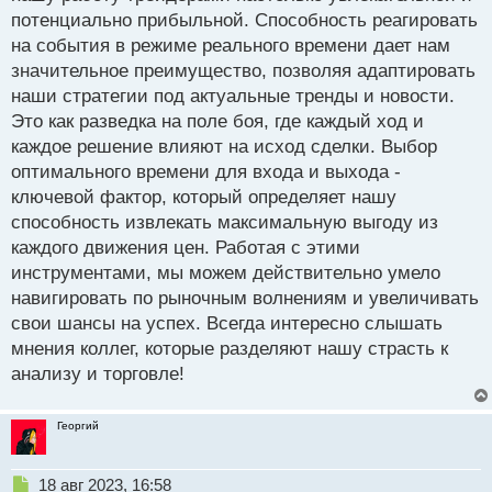
о
потенциально прибыльной. Способность реагировать
ч
на события в режиме реального времени дает нам
и
т
значительное преимущество, позволяя адаптировать
а
наши стратегии под актуальные тренды и новости.
н
Это как разведка на поле боя, где каждый ход и
н
каждое решение влияют на исход сделки. Выбор
ы
й
оптимального времени для входа и выхода -
п
ключевой фактор, который определяет нашу
о
способность извлекать максимальную выгоду из
с
каждого движения цен. Работая с этими
т
инструментами, мы можем действительно умело
навигировать по рыночным волнениям и увеличивать
свои шансы на успех. Всегда интересно слышать
мнения коллег, которые разделяют нашу страсть к
анализу и торговле!
Георгий
Н
18 авг 2023, 16:58