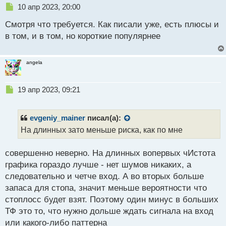
Н
10 апр 2023, 20:00
о
е
с
Смотря что требуется. Как писали уже, есть плюсы и
п
т
р
в том, и в том, но короткие популярнее
о
ч
и
angela
т
а
н
Н
19 апр 2023, 09:21
н
е
ы
п
й
р
evgeniy_mainer
писал(а):
п
о
На длинных зато меньше риска, как по мне
о
ч
с
и
т
совершенно неверно. На длинных вопервых чИстота
т
а
графика гораздо лучше - нет шумов никаких, а
н
следовательно и четче вход. А во вторых больше
н
запаса для стопа, значит меньше вероятности что
ы
й
стоплосс будет взят. Поэтому один минус в больших
п
ТФ это то, что нужно дольше ждать сигнала на вход
о
или какого-либо паттерна
с