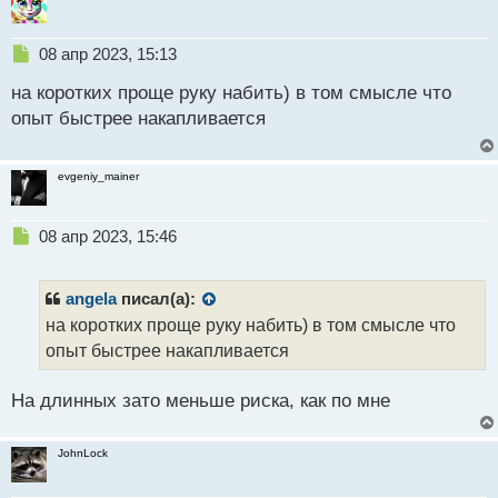
Н
08 апр 2023, 15:13
е
на коротких проще руку набить) в том смысле что
п
р
опыт быстрее накапливается
о
ч
и
evgeniy_mainer
т
а
н
Н
08 апр 2023, 15:46
н
е
ы
п
й
р
angela
писал(а):
п
о
на коротких проще руку набить) в том смысле что
о
ч
опыт быстрее накапливается
с
и
т
т
а
На длинных зато меньше риска, как по мне
н
н
ы
JohnLock
й
п