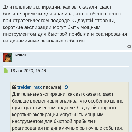
е
Длительные экспирации, как вы сказали, дают
п
р
больше времени для анализа, что особенно ценно
о
при стратегическом подходе. С другой стороны,
ч
короткие экспирации могут быть мощным
и
т
инструментом для быстрой прибыли и реагирования
а
на динамичные рыночные события.
н
н
ы
Engand
й
п
Н
о
18 авг 2023, 15:49
е
с
п
т
р
treider_max
писал(а):
о
Длительные экспирации, как вы сказали, дают
ч
больше времени для анализа, что особенно ценно
и
т
при стратегическом подходе. С другой стороны,
а
короткие экспирации могут быть мощным
н
инструментом для быстрой прибыли и
н
реагирования на динамичные рыночные события.
ы