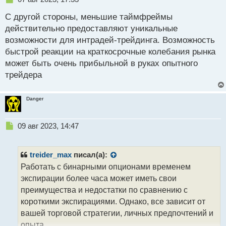
е
С другой стороны, меньшие таймфреймы
п
р
действительно предоставляют уникальные
о
возможности для интрадей-трейдинга. Возможность
ч
быстрой реакции на краткосрочные колебания рынка
и
т
может быть очень прибыльной в руках опытного
а
трейдера
н
н
ы
Danger
й
п
Н
о
09 авг 2023, 14:47
е
с
п
т
р
treider_max
писал(а):
о
Работать с бинарными опционами временем
ч
экспирации более часа может иметь свои
и
т
преимущества и недостатки по сравнению с
а
короткими экспирациями. Однако, все зависит от
н
вашей торговой стратегии, личных предпочтений и
н
опыта.
ы