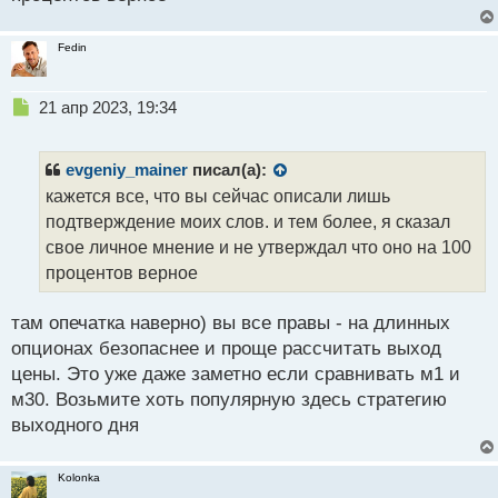
Fedin
Н
21 апр 2023, 19:34
е
п
р
evgeniy_mainer
писал(а):
о
кажется все, что вы сейчас описали лишь
ч
подтверждение моих слов. и тем более, я сказал
и
т
свое личное мнение и не утверждал что оно на 100
а
процентов верное
н
н
там опечатка наверно) вы все правы - на длинных
ы
й
опционах безопаснее и проще рассчитать выход
п
цены. Это уже даже заметно если сравнивать м1 и
о
м30. Возьмите хоть популярную здесь стратегию
с
выходного дня
т
Kolonka