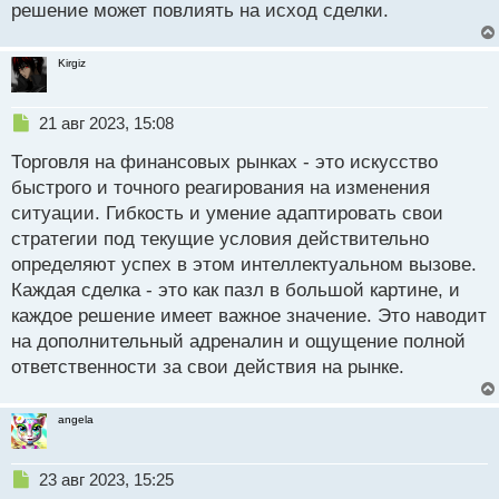
решение может повлиять на исход сделки.
Kirgiz
Н
21 авг 2023, 15:08
е
Торговля на финансовых рынках - это искусство
п
р
быстрого и точного реагирования на изменения
о
ситуации. Гибкость и умение адаптировать свои
ч
стратегии под текущие условия действительно
и
т
определяют успех в этом интеллектуальном вызове.
а
Каждая сделка - это как пазл в большой картине, и
н
каждое решение имеет важное значение. Это наводит
н
на дополнительный адреналин и ощущение полной
ы
й
ответственности за свои действия на рынке.
п
о
с
angela
т
Н
23 авг 2023, 15:25
е