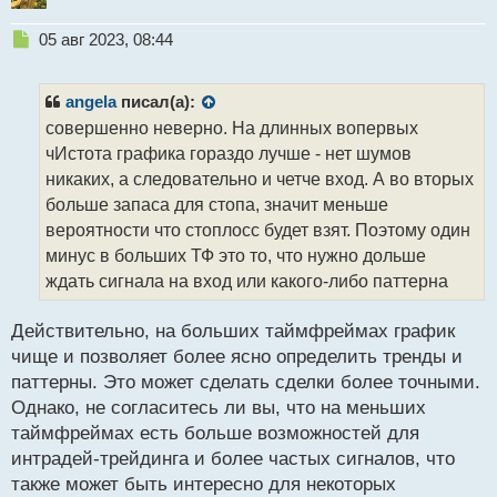
Н
05 авг 2023, 08:44
е
п
р
angela
писал(а):
о
совершенно неверно. На длинных вопервых
ч
чИстота графика гораздо лучше - нет шумов
и
т
никаких, а следовательно и четче вход. А во вторых
а
больше запаса для стопа, значит меньше
н
вероятности что стоплосс будет взят. Поэтому один
н
минус в больших ТФ это то, что нужно дольше
ы
й
ждать сигнала на вход или какого-либо паттерна
п
о
Действительно, на больших таймфреймах график
с
чище и позволяет более ясно определить тренды и
т
паттерны. Это может сделать сделки более точными.
Однако, не согласитесь ли вы, что на меньших
таймфреймах есть больше возможностей для
интрадей-трейдинга и более частых сигналов, что
также может быть интересно для некоторых