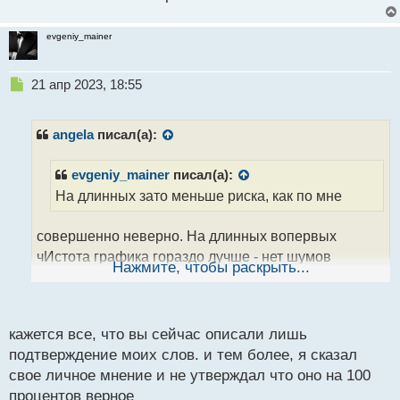
т
evgeniy_mainer
Н
21 апр 2023, 18:55
е
п
р
angela
писал(а):
о
ч
evgeniy_mainer
писал(а):
и
На длинных зато меньше риска, как по мне
т
а
н
совершенно неверно. На длинных вопервых
н
чИстота графика гораздо лучше - нет шумов
ы
Нажмите, чтобы раскрыть...
й
никаких, а следовательно и четче вход. А во вторых
п
больше запаса для стопа, значит меньше
о
вероятности что стоплосс будет взят. Поэтому один
с
кажется все, что вы сейчас описали лишь
минус в больших ТФ это то, что нужно дольше
т
подтверждение моих слов. и тем более, я сказал
ждать сигнала на вход или какого-либо паттерна
свое личное мнение и не утверждал что оно на 100
процентов верное