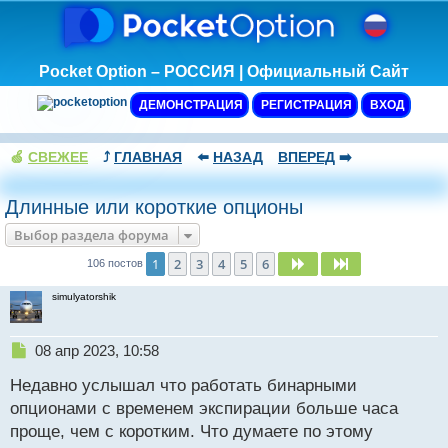
Pocket Option – РОССИЯ | Официальный Сайт
ДЕМОНСТРАЦИЯ
РЕГИСТРАЦИЯ
ВХОД
🍏
СВЕЖЕЕ
⤴️
ГЛАВНАЯ
⬅️
НАЗАД
ВПЕРЕД
➡️
Длинные или короткие опционы
Выбор раздела форума
1
2
3
4
5
6
След.
След.
106 постов
simulyatorshik
Н
08 апр 2023, 10:58
е
Недавно услышал что работать бинарными
п
р
опционами с временем экспирации больше часа
о
проще, чем с коротким. Что думаете по этому
ч