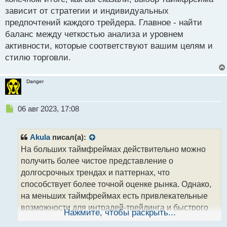
зависит от стратегии и индивидуальных
предпочтений каждого трейдера. Главное - найти
баланс между четкостью анализа и уровнем
активности, которые соответствуют вашим целям и
стилю торговли.
Danger
Н
06 авг 2023, 17:08
е
п
р
Akula
писал(а):
о
На больших таймфреймах действительно можно
ч
получить более чистое представление о
и
т
долгосрочных трендах и паттернах, что
а
способствует более точной оценке рынка. Однако,
н
на меньших таймфреймах есть привлекательные
н
возможности для интрадей-трейдинга и быстрого
ы
Нажмите, чтобы раскрыть...
й
реагирования на краткосрочные движения рынка.
п