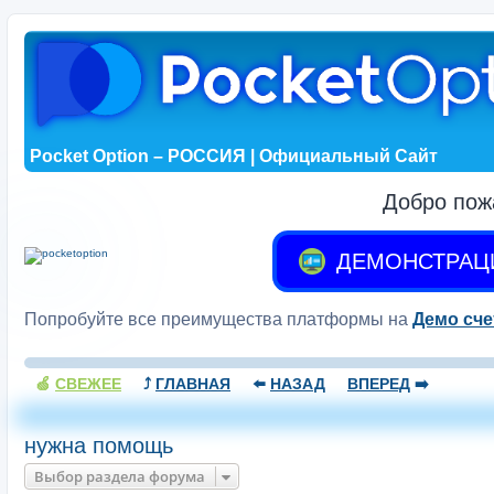
Pocket Option – РОССИЯ | Официальный Сайт
Добро пож
ДЕМОНСТРАЦ
Попробуйте все преимущества платформы на
Демо сче
🍏
СВЕЖЕЕ
⤴️
ГЛАВНАЯ
⬅️
НАЗАД
ВПЕРЕД
➡️
нужна помощь
Выбор раздела форума