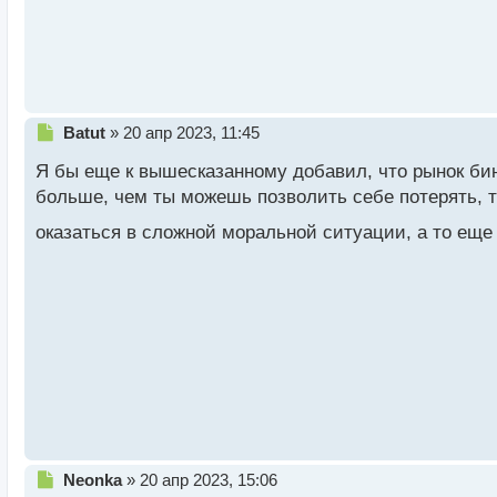
ы
й
п
о
с
т
Н
Batut
»
20 апр 2023, 11:45
е
Я бы еще к вышесказанному добавил, что рынок бин
п
р
больше, чем ты можешь позволить себе потерять, т
о
оказаться в сложной моральной ситуации, а то ещ
ч
и
т
а
н
н
ы
й
п
о
с
т
Н
Neonka
»
20 апр 2023, 15:06