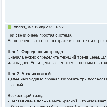
ы
й
п
о
с
т
Н
Andrei_34
»
19 апр 2023, 13:23
е
Три свечи очень простая система.
п
р
Если не очень кратко, то стратегия состоит из трех 
о
ч
Шаг 1: Определение тренда
и
т
Сначала нужно определить текущий тренд цены. Для
а
или падает. Если цена растет, то мы говорим о вос
н
н
Шаг 2: Анализ свечей
ы
й
Далее необходимо проанализировать три последова
п
красный.
о
с
Восходящий тренд:
т
- Первая свеча должна быть красной, что указывает
- Вторая свеча должна быть зеленой и закрываться