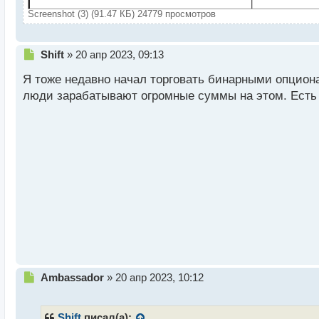
Screenshot (3) (91.47 КБ) 24779 просмотров
Н
Shift
»
20 апр 2023, 09:13
е
Я тоже недавно начал торговать бинарными опциона
п
р
люди зарабатывают огромные суммы на этом. Есть л
о
ч
и
т
а
н
н
ы
й
п
о
с
т
Н
Ambassador
»
20 апр 2023, 10:12
е
п
р
Shift
писал(а):