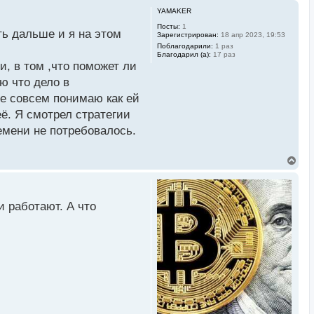
YAMAKER
Посты:
1
ть дальше и я на этом
Зарегистрирован:
18 апр 2023, 19:53
Поблагодарили:
1 раз
Благодарил (а):
17 раз
и, в том ,что поможет ли
ю что дело в
не совсем понимаю как ей
её. Я смотрел стратегии
ремени не потребовалось.
В
е
р
н
у
и работают. А что
т
ь
с
я
к
н
а
ч
а
л
у