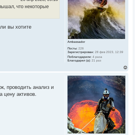
с
слышал, что некоторые
я
к
н
а
ч
сли вы хотите
а
л
у
Ambassador
Посты:
226
Зарегистрирован:
28 фев 2023, 12:39
Поблагодарили:
4 раза
Благодарил (а):
21 раз
В
е
р
н
у
к, проводить анализ и
т
ь
а цену активов.
с
я
к
н
а
ч
а
л
у