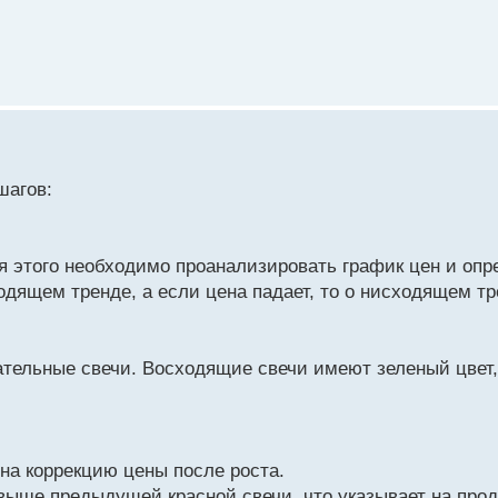
шагов:
 этого необходимо проанализировать график цен и опре
ходящем тренде, а если цена падает, то о нисходящем тр
тельные свечи. Восходящие свечи имеют зеленый цвет,
 на коррекцию цены после роста.
 выше предыдущей красной свечи, что указывает на про