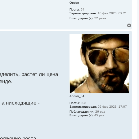
Option
Посты:
94
Зарегистрирован:
10 фев 2023, 09:21
Благодарил (а):
22 раза
В
е
р
н
у
т
ь
с
я
к
н
а
делить, растет ли цена
ч
енде.
а
л
у
Andrei_34
 а нисходящие -
Посты:
308
Зарегистрирован:
05 фев 2023, 17:07
Поблагодарили:
26 раз
Благодарил (а):
45 раз
должение роста.