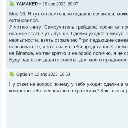
Н
YAMAKER
»
18 апр 2023, 20:07
е
Мне 16. Я тут относительно недавно появился, може
п
р
остановился.
о
Я читаю книгу "Самоучитель трейдера" прочитал про
ч
она мне стать чуть лучше. Сделки уходят в минус, 
и
т
неопытности, взять стратегию "три падающие свечк
а
пользоваться, и что она из себя представляет, пом
н
на Binance, но там кратко и не особо логично, я не
н
Буду рад если дадите советы, для моего продвижен
ы
й
п
Н
Option
»
19 апр 2023, 10:53
о
е
с
Ну ответ на вопрос почему у тебя уходят сделки в 
п
т
р
конкретно тебе непонятно в стратегиях? Как свечки 
о
ч
и
т
а
н
н