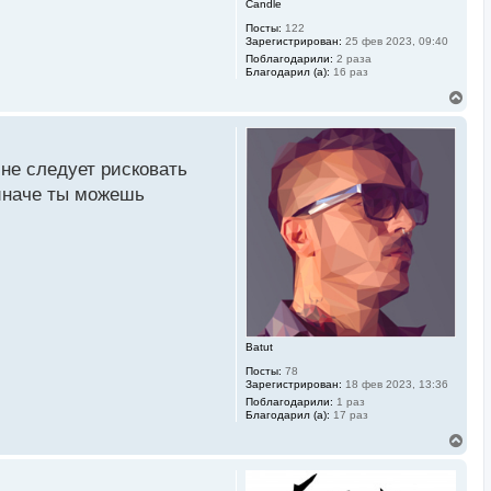
Candle
Посты:
122
Зарегистрирован:
25 фев 2023, 09:40
Поблагодарили:
2 раза
Благодарил (а):
16 раз
В
е
р
н
у
не следует рисковать
т
ь
 иначе ты можешь
с
я
к
н
а
ч
а
л
у
Batut
Посты:
78
Зарегистрирован:
18 фев 2023, 13:36
Поблагодарили:
1 раз
Благодарил (а):
17 раз
В
е
р
н