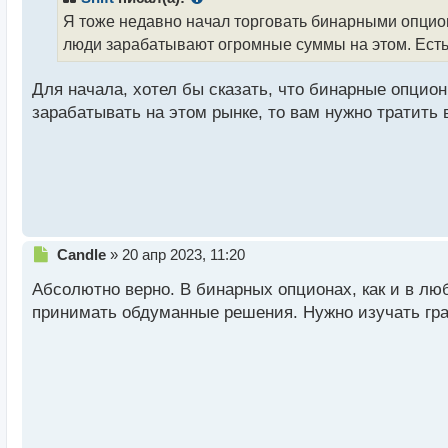
о
Я тоже недавно начал торговать бинарными опцион
ч
люди зарабатывают огромные суммы на этом. Есть 
и
т
а
Для начала, хотел бы сказать, что бинарные опцион
н
зарабатывать на этом рынке, то вам нужно тратить 
н
ы
й
п
о
с
т
Н
Candle
»
20 апр 2023, 11:20
е
Абсолютно верно. В бинарных опционах, как и в лю
п
р
принимать обдуманные решения. Нужно изучать граф
о
ч
и
т
а
н
н