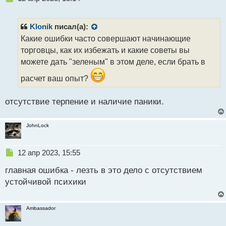
е
п
р
Klonik
писал(а):
о
Какие ошибки часто совершают начинающие
ч
торговцы, как их избежать и какие советы вы
и
т
можете дать "зеленым" в этом деле, если брать в
а
расчет ваш опыт?
н
н
ы
отсутствие терпение и наличие паники.
й
п
о
JohnLock
с
т
Н
12 апр 2023, 15:55
е
главная ошибка - лезть в это дело с отсутствием
п
р
устойчивой психики
о
ч
и
Ambassador
т
а