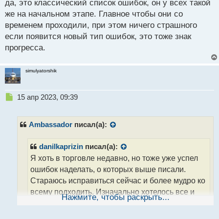
да, это классический список ошибок, он у всех такой
о
же на начальном этапе. Главное чтобы они со
с
временем проходили, при этом ничего страшного
т
если появится новый тип ошибок, это тоже знак
прогресса.
simulyatorshik
Н
15 апр 2023, 09:39
е
п
р
Ambassador
писал(а):
о
ч
danilkaprizin
писал(а):
и
Я хоть в торговле недавно, но тоже уже успел
т
а
ошибок наделать, о которых выше писали.
н
Стараюсь исправиться сейчас и более мудро ко
н
всему подходить. Изначально хотелось все и
ы
Нажмите, чтобы раскрыть...
й
сразу, да побыстрее, сейчас доходит что лучше
п
не спешить никуда, меньше дров наломаю