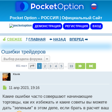
Pocket Option – РОССИЯ | Официальный Сайт
ДЕМОНСТРАЦИЯ
РЕГИСТРАЦИЯ
ВХОД
🍏
СВЕЖЕЕ
⤴️
ГЛАВНАЯ
⬅️
НАЗАД
ВПЕРЕД
➡️
Ошибки трейдеров
Выбор раздела форума
Страница
1
из
33
1
2
3
4
5
33
След.
След.
651 пост
…
Klonik
Н
11 апр 2023, 19:16
е
Какие ошибки часто совершают начинающие
п
р
торговцы, как их избежать и какие советы вы можете
о
дать "зеленым" в этом деле, если брать в расчет ваш
ч