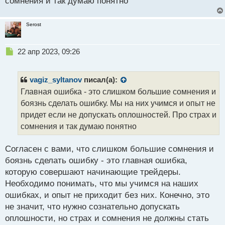
сомнения и так думаю понятно
т
и
т
а
Serost
н
н
ы
Н
22 апр 2023, 09:26
й
е
п
п
о
р
vagiz_syltanov
писал(а):
с
о
Главная ошибка - это слишком большие сомнения и
т
ч
боязнь сделать ошибку. Мы на них учимся и опыт не
и
т
придет если не допускать оплошностей. Про страх и
а
сомнения и так думаю понятно
н
н
Согласен с вами, что слишком большие сомнения и
ы
й
боязнь сделать ошибку - это главная ошибка,
п
которую совершают начинающие трейдеры.
о
Необходимо понимать, что мы учимся на наших
с
ошибках, и опыт не приходит без них. Конечно, это
т
не значит, что нужно сознательно допускать
оплошности, но страх и сомнения не должны стать