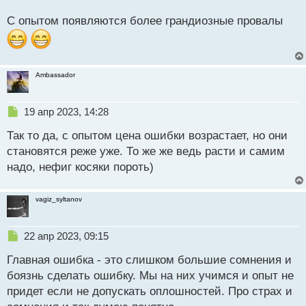
о
с
С опытом появляются более грандиозные провалы
да, это классический список ошибок, он у всех такой
т
же на начальном этапе. Главное чтобы они со
временем проходили, при этом ничего страшного
если появится новый тип ошибок, это тоже знак
Ambassador
прогресса.
Н
19 апр 2023, 14:28
е
Так то да, с опытом цена ошибки возрастает, но они
п
р
становятся реже уже. То же же ведь расти и самим
о
надо, нефиг косяки пороть)
ч
и
т
vagiz_syltanov
а
н
н
Н
22 апр 2023, 09:15
ы
е
й
Главная ошибка - это слишком большие сомнения и
п
п
р
боязнь сделать ошибку. Мы на них учимся и опыт не
о
о
придет если не допускать оплошностей. Про страх и
с
ч