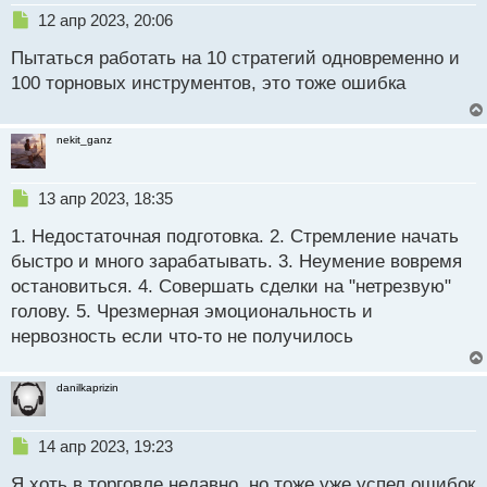
н
Н
12 апр 2023, 20:06
н
е
ы
Пытаться работать на 10 стратегий одновременно и
п
й
р
100 торновых инструментов, это тоже ошибка
п
о
о
ч
с
и
nekit_ganz
т
т
а
н
Н
13 апр 2023, 18:35
н
е
ы
1. Недостаточная подготовка. 2. Стремление начать
п
й
р
быстро и много зарабатывать. 3. Неумение вовремя
п
о
остановиться. 4. Совершать сделки на "нетрезвую"
о
ч
голову. 5. Чрезмерная эмоциональность и
с
и
т
т
нервозность если что-то не получилось
а
н
danilkaprizin
н
ы
й
Н
14 апр 2023, 19:23
п
е
о
Я хоть в торговле недавно, но тоже уже успел ошибок
п