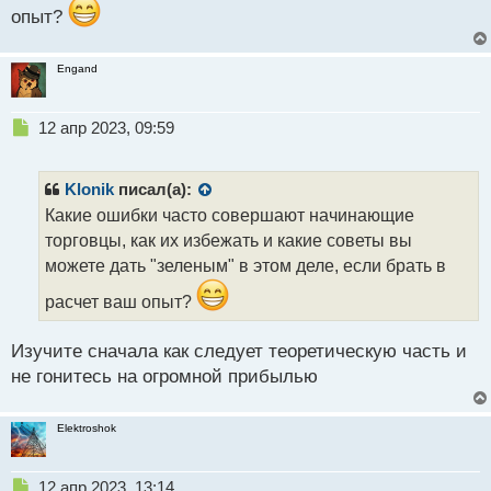
и
опыт?
т
а
н
Engand
н
ы
Н
12 апр 2023, 09:59
й
е
п
п
о
р
с
Klonik
писал(а):
о
т
Какие ошибки часто совершают начинающие
ч
торговцы, как их избежать и какие советы вы
и
т
можете дать "зеленым" в этом деле, если брать в
а
расчет ваш опыт?
н
н
ы
Изучите сначала как следует теоретическую часть и
й
не гонитесь на огромной прибылью
п
о
с
Elektroshok
т
Н
12 апр 2023, 13:14