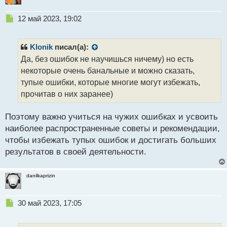
Н
12 май 2023, 19:02
е
п
р
Klonik
писал(а):
о
Да, без ошибок не научишься ничему) но есть
ч
некоторые очень банальные и можно сказать,
и
т
тупые ошибки, которые многие могут избежать,
а
прочитав о них заранее)
н
н
Поэтому важно учиться на чужих ошибках и усвоить
ы
й
наиболее распространенные советы и рекомендации,
п
чтобы избежать тупых ошибок и достигать больших
о
результатов в своей деятельности.
с
т
danilkaprizin
Н
30 май 2023, 17:05
е
п