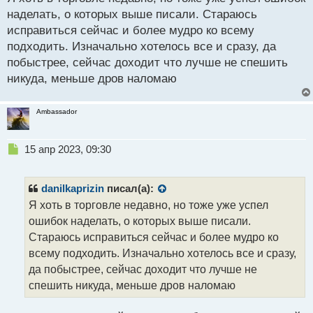
с
р
наделать, о которых выше писали. Стараюсь
т
о
исправиться сейчас и более мудро ко всему
ч
подходить. Изначально хотелось все и сразу, да
и
т
побыстрее, сейчас доходит что лучше не спешить
а
никуда, меньше дров наломаю
н
н
ы
Ambassador
й
п
Н
о
15 апр 2023, 09:30
е
с
п
т
р
danilkaprizin
писал(а):
о
Я хоть в торговле недавно, но тоже уже успел
ч
ошибок наделать, о которых выше писали.
и
т
Стараюсь исправиться сейчас и более мудро ко
а
всему подходить. Изначально хотелось все и сразу,
н
да побыстрее, сейчас доходит что лучше не
н
спешить никуда, меньше дров наломаю
ы
й
п