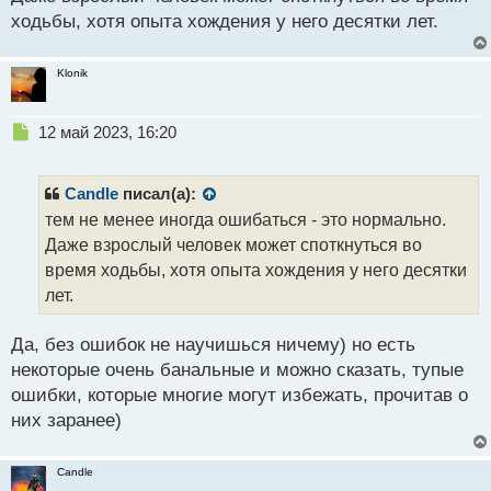
о
ходьбы, хотя опыта хождения у него десятки лет.
ч
и
т
Klonik
а
н
н
Н
12 май 2023, 16:20
ы
е
й
п
п
р
Candle
писал(а):
о
о
тем не менее иногда ошибаться - это нормально.
с
ч
Даже взрослый человек может споткнуться во
т
и
т
время ходьбы, хотя опыта хождения у него десятки
а
лет.
н
н
Да, без ошибок не научишься ничему) но есть
ы
й
некоторые очень банальные и можно сказать, тупые
п
ошибки, которые многие могут избежать, прочитав о
о
них заранее)
с
т
Candle