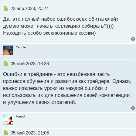
Н
23 апр 2023, 20:27
е
Да, это полный набор ошибок всех обитателей)
п
р
думаю может начать коллекцию собирать?))))
о
Находить особо эксклюзивные косяки)
ч
и
т
Candle
а
н
н
Н
05 май 2023, 16:36
ы
е
й
Ошибки в трейдинге - это неизбежная часть
п
п
р
процесса обучения и развития как трейдера. Однако,
о
о
важно извлекать уроки из каждой ошибки и
с
ч
использовать их для повышения своей компетенции
т
и
т
и улучшения своих стратегий.
а
н
Marsel
н
ы
й
Н
05 май 2023, 21:06
п