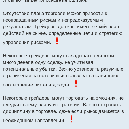
Я бы вот выделил основные ошибки:
п
р
о
Отсутствие плана торговли может привести к
ч
неоправданным рискам и непредсказуемым
и
т
результатам. Трейдеры должны иметь четкий план
а
действий на рынке, определенные цели и стратегию
н
н
управления рисками.
ы
й
Некоторые трейдеры могут вкладывать слишком
п
много денег в одну сделку, не учитывая
о
с
потенциальные убытки. Важно установить разумные
т
ограничения на потери и использовать правильное
соотношение риска и дохода.
Некоторые трейдеры могут торговать на эмоциях, не
следуя своему плану и стратегии. Важно сохранять
дисциплину в торговле, даже если рынок движется в
неожиданном направлении.