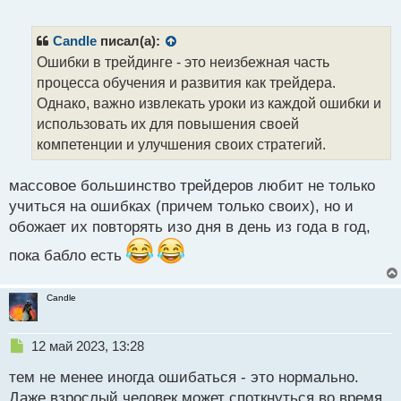
е
о
п
с
р
Candle
писал(а):
т
о
Ошибки в трейдинге - это неизбежная часть
ч
процесса обучения и развития как трейдера.
и
т
Однако, важно извлекать уроки из каждой ошибки и
а
использовать их для повышения своей
н
компетенции и улучшения своих стратегий.
н
ы
й
массовое большинство трейдеров любит не только
п
учиться на ошибках (причем только своих), но и
о
обожает их повторять изо дня в день из года в год,
с
т
пока бабло есть
Candle
Н
12 май 2023, 13:28
е
тем не менее иногда ошибаться - это нормально.
п
р
Даже взрослый человек может споткнуться во время