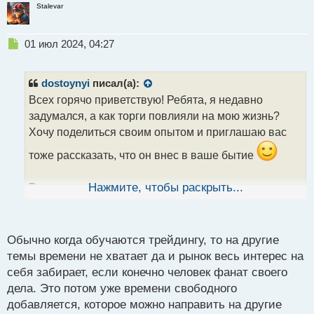
н
Stalevar
н
ы
Н
01 июл 2024, 04:27
й
е
п
п
о
р
с
dostoynyi
писал(а):
о
т
Всех горячо приветствую! Ребята, я недавно
ч
задумался, а как торги повлияли на мою жизнь?
и
т
Хочу поделиться своим опытом и приглашаю вас
а
тоже рассказать, что он внес в ваше бытие
н
н
ы
Во первых самое важное и крутое для меня то, что
Нажмите, чтобы раскрыть...
й
я получил много интересных знакомых, друзей и
п
коллег. В ходе работы я познакомился с кучей
о
с
людей, самими разносторонними и необычными и
Обычно когда обучаются трейдингу, то на другие
т
от этого моя жизнь стала намного насыщеннее.
темы времени не хватает да и рынок весь интерес на
Теперь почти в каждом городе куда бы я не
себя забирает, если конечно человек фанат своего
приехал, всегда есть с кем погулять да обсудить
дела. Это потом уже времени свободного
добавляется, которое можно направить на другие
финансовые вопросики