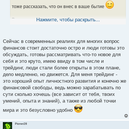
а
тоже рассказать, что он внес в ваше бытие
н
н
ы
Во первых самое важное и крутое для меня то, что
Нажмите, чтобы раскрыть...
й
я получил много интересных знакомых, друзей и
п
коллег. В ходе работы я познакомился с кучей
о
с
людей, самими разносторонними и необычными и
Сейчас в современных реалиях для многих вопрос
т
от этого моя жизнь стала намного насыщеннее.
финансов стоит достаточно остро и люди готовы это
Теперь почти в каждом городе куда бы я не
обсуждать, готовы рассматривать что-то новое для
приехал, всегда есть с кем погулять да обсудить
себя и это круто, имею ввиду в том числе и
трейдинг, люди стали более открыты в этом плане,
финансовые вопросики
дело медленно, но движется. Для меня трейдинг -
Второе это появилась независимость и свобода. Я
это хороший опыт личностного развития и конечно же
в любое время могу взять выходной, провести
финансовой свободы, ведь можно зарабатывать по
время с близкими и никто меня за это не уволит.
сути сколько хочешь (все зависит от тебя, твоих
Ну и последнее, это то, что я стал гораздо более
умений, опыта и знаний), а также из любой точки
начитанным в разных сферах. Обучаясь трейдингу
непроизвольно соприкасаешься и с другими
мира и это безусловно удобно
темами и начинаешь понемногу в них разбираться
Pioner28