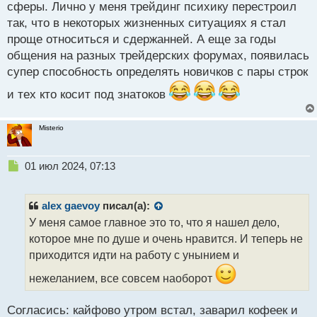
сферы. Лично у меня трейдинг психику перестроил
Второе это появилась независимость и свобода. Я
так, что в некоторых жизненных ситуациях я стал
в любое время могу взять выходной, провести
проще относиться и сдержанней. А еще за годы
время с близкими и никто меня за это не уволит.
общения на разных трейдерских форумах, появилась
Ну и последнее, это то, что я стал гораздо более
супер способность определять новичков с пары строк
начитанным в разных сферах. Обучаясь трейдингу
непроизвольно соприкасаешься и с другими
и тех кто косит под знатоков
темами и начинаешь понемногу в них разбираться
Misterio
Н
01 июл 2024, 07:13
Делитесь своим опытом тоже
е
п
р
alex gaevoy
писал(а):
о
У меня самое главное это то, что я нашел дело,
ч
которое мне по душе и очень нравится. И теперь не
и
т
приходится идти на работу с унынием и
а
нежеланием, все совсем наоборот
н
н
ы
Согласись: кайфово утром встал, заварил кофеек и