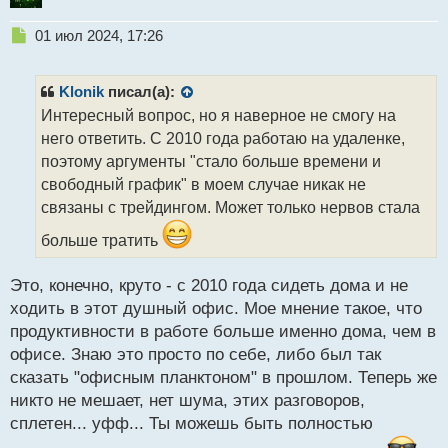
Н
01 июл 2024, 17:26
Делитесь своим опытом тоже
е
п
р
Klonik
писал(а):
о
Интересный вопрос, но я наверное не смогу на
ч
него ответить. С 2010 года работаю на удаленке,
и
т
поэтому аргументы "стало больше времени и
а
свободный график" в моем случае никак не
н
связаны с трейдингом. Может только нервов стала
н
ы
больше тратить
й
п
Это, конечно, круто - с 2010 года сидеть дома и не
о
с
ходить в этот душный офис. Мое мнение такое, что
т
продуктивности в работе больше именно дома, чем в
офисе. Знаю это просто по себе, либо был так
сказать "офисным планктоном" в прошлом. Теперь же
никто не мешает, нет шума, этих разговоров,
сплетен... уфф... Ты можешь быть полностью