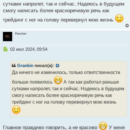
сутками напролет, так и сейчас. Надеюсь в будущем
ч
и
смогу написать более красноречивую речь как
т
а
трейдинг с ног на голову перевернул мою жизнь
н
н
Pancher
ы
й
п
Н
02 июл 2024, 09:54
о
е
с
п
т
р
Grankin
писал(а):
о
Да ничего не изменилось, только ответственности
ч
и
больше появилось
А так как работал раньше
т
сутками напролет, так и сейчас. Надеюсь в будущем
а
смогу написать более красноречивую речь как
н
н
трейдинг с ног на голову перевернул мою жизнь
ы
й
п
о
Главное правдиво говорить, а не красиво
У меня
с