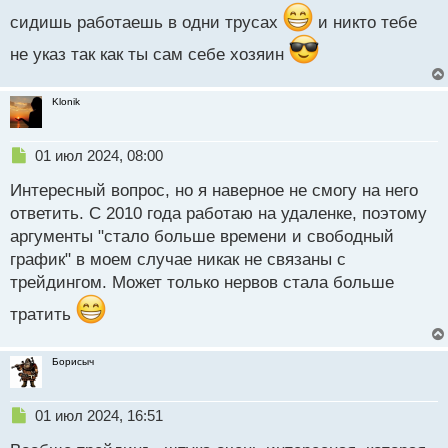
й
п
сидишь работаешь в одни трусах
и никто тебе
о
не указ так как ты сам себе хозяин
с
т
Klonik
Н
01 июл 2024, 08:00
е
Интересный вопрос, но я наверное не смогу на него
п
р
ответить. С 2010 года работаю на удаленке, поэтому
о
аргументы "стало больше времени и свободный
ч
график" в моем случае никак не связаны с
и
т
трейдингом. Может только нервов стала больше
а
тратить
н
н
ы
Борисыч
й
п
о
Н
01 июл 2024, 16:51
с
е
т