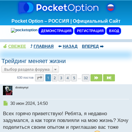
Pocket Option – РОССИЯ | Официальный Сайт
ДЕМОНСТРАЦИЯ
РЕГИСТРАЦИЯ
ВХОД
🍏
СВЕЖЕЕ
⤴️
ГЛАВНАЯ
⬅️
НАЗАД
ВПЕРЕД
➡️
Трейдинг меняет жизни
Выбор раздела форума
Страница
1
из
32
1
2
3
4
5
32
След.
След.
630 постов
…
dostoynyi
Н
30 июн 2024, 14:50
е
Всех горячо приветствую! Ребята, я недавно
п
р
задумался, а как торги повлияли на мою жизнь? Хочу
о
поделиться своим опытом и приглашаю вас тоже
ч