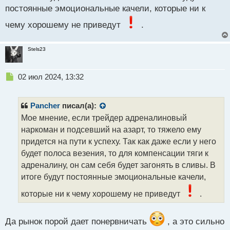
постоянные эмоциональные качели, которые ни к
чему хорошему не приведут
.
Stels23
Н
02 июл 2024, 13:32
е
п
р
Pancher
писал(а):
о
Мое мнение, если трейдер адреналиновый
ч
наркоман и подсевший на азарт, то тяжело ему
и
т
придется на пути к успеху. Так как даже если у него
а
будет полоса везения, то для компенсации тяги к
н
адреналину, он сам себя будет загонять в сливы. В
н
итоге будут постоянные эмоциональные качели,
ы
й
которые ни к чему хорошему не приведут
.
п
о
с
Да рынок порой дает понервничать
, а это сильно
т