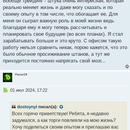
Вообще трейдинг - штука очень интересная, которая
п
р
реально меняет жизнь и даже могу сказать и по
о
своему опыту в том числе, что обогащает ее. Для
ч
меня он сыграл важную роль в моей жизни ведь
и
т
благодаря ему я могу теперь рассчитывать и
а
планировать свое будущее (во всех планах). Я стал
н
зарабатывать больше и это круто. С офисом такую
н
работу нельзя сравнить никак, порою кажется, что это
ы
й
было обычное просиживание штанов, а тут же
п
приходится постоянно напрягать свой мозг...
о
с
т
Pioner28
Н
01 июл 2024, 17:22
е
п
р
dostoynyi
писал(а):
о
Всех горячо приветствую! Ребята, я недавно
ч
задумался, а как торги повлияли на мою жизнь?
и
т
Хочу поделиться своим опытом и приглашаю вас