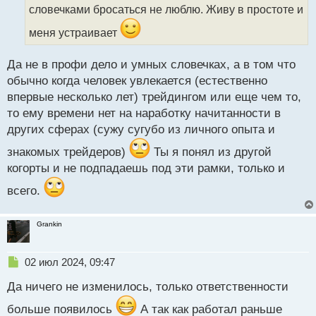
т
словечками бросаться не люблю. Живу в простоте и
а
меня устраивает
н
н
ы
Да не в профи дело и умных словечках, а в том что
й
обычно когда человек увлекается (естественно
п
впервые несколько лет) трейдингом или еще чем то,
о
с
то ему времени нет на наработку начитанности в
т
других сферах (сужу сугубо из личного опыта и
знакомых трейдеров)
Ты я понял из другой
когорты и не подпадаешь под эти рамки, только и
всего.
Grankin
Н
02 июл 2024, 09:47
е
Да ничего не изменилось, только ответственности
п
р
больше появилось
А так как работал раньше
о