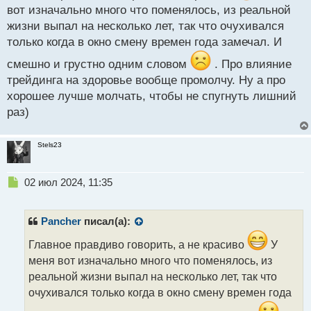
т
вот изначально много что поменялось, из реальной
жизни выпал на несколько лет, так что очухивался
только когда в окно смену времен года замечал. И
смешно и грустно одним словом
. Про влияние
трейдинга на здоровье вообще промолчу. Ну а про
хорошее лучше молчать, чтобы не спугнуть лишний
раз)
Stels23
Н
02 июл 2024, 11:35
е
п
р
Pancher
писал(а):
о
ч
Главное правдиво говорить, а не красиво
У
и
меня вот изначально много что поменялось, из
т
реальной жизни выпал на несколько лет, так что
а
очухивался только когда в окно смену времен года
н
н