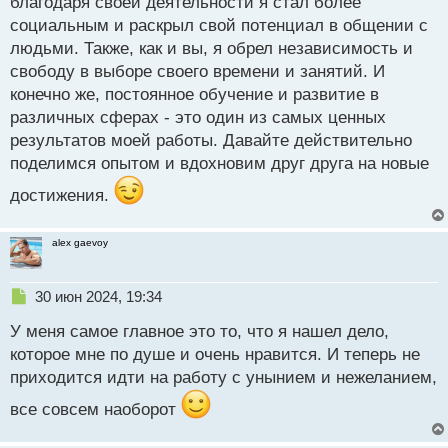
благодаря своей деятельности я стал более
ч
и
социальным и раскрыл свой потенциал в общении с
т
людьми. Также, как и вы, я обрел независимость и
а
свободу в выборе своего времени и занятий. И
н
н
конечно же, постоянное обучение и развитие в
ы
различных сферах - это один из самых ценных
й
результатов моей работы. Давайте действительно
п
поделимся опытом и вдохновим друг друга на новые
о
с
достижения.
т
alex gaevoy
Н
30 июн 2024, 19:34
е
У меня самое главное это то, что я нашел дело,
п
р
которое мне по душе и очень нравится. И теперь не
о
приходится идти на работу с унынием и нежеланием,
ч
и
все совсем наоборот
т
а