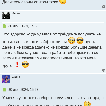
Делитесь своим опытом тоже
Олегус
Н
30 июн 2024, 14:53
е
Это здорово когда удается от трейдинга получать не
п
р
только деньги, но и кайф от жизни
пусть
о
даже и не всегда (далеко не всегда) большие деньги,
ч
и
но в любом случае - если работа тебе нравится со
т
всеми вытекающими последствиями, то это мега
а
н
круто
н
ы
й
Aladdin
п
о
Н
с
30 июн 2024, 15:59
е
т
У меня чуток все наоборот получилось как у автора, я
п
р
наоборот стал офлайн практически одинок
,