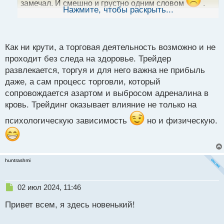
замечал. И смешно и грустно одним словом
.
ы
Нажмите, чтобы раскрыть...
Про влияние трейдинга на здоровье вообще
й
п
промолчу. Ну а про хорошее лучше молчать, чтобы
о
не спугнуть лишний раз)
с
Как ни крути, а торговая деятельность возможно и не
т
проходит без следа на здоровье. Трейдер
развлекается, торгуя и для него важна не прибыль
даже, а сам процесс торговли, который
сопровождается азартом и выбросом адреналина в
кровь. Трейдинг оказывает влияние не только на
психологическую зависимость
но и физическую.
huntrashmi
Н
02 июл 2024, 11:46
е
Привет всем, я здесь новенький!
п
р
о