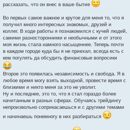
и
рассказать, что он внес в ваше бытие
т
а
Во первых самое важное и крутое для меня то, что я
н
н
получил много интересных знакомых, друзей и
ы
коллег. В ходе работы я познакомился с кучей людей,
й
самими разносторонними и необычными и от этого
п
моя жизнь стала намного насыщеннее. Теперь почти
о
с
в каждом городе куда бы я не приехал, всегда есть с
т
кем погулять да обсудить финансовые вопросики
Второе это появилась независимость и свобода. Я в
любое время могу взять выходной, провести время с
близкими и никто меня за это не уволит.
Ну и последнее, это то, что я стал гораздо более
начитанным в разных сферах. Обучаясь трейдингу
непроизвольно соприкасаешься и с другими темами
и начинаешь понемногу в них разбираться