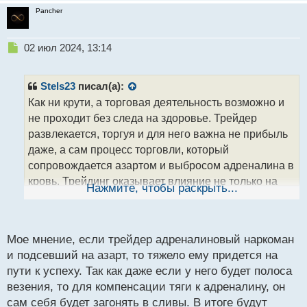
Pancher
Н
02 июл 2024, 13:14
е
п
р
Stels23
писал(а):
о
Как ни крути, а торговая деятельность возможно и
ч
не проходит без следа на здоровье. Трейдер
и
т
развлекается, торгуя и для него важна не прибыль
а
даже, а сам процесс торговли, который
н
сопровождается азартом и выбросом адреналина в
н
кровь. Трейдинг оказывает влияние не только на
ы
Нажмите, чтобы раскрыть...
й
психологическую зависимость
но и
п
о
физическую.
с
Мое мнение, если трейдер адреналиновый наркоман
т
и подсевший на азарт, то тяжело ему придется на
пути к успеху. Так как даже если у него будет полоса
везения, то для компенсации тяги к адреналину, он
сам себя будет загонять в сливы. В итоге будут