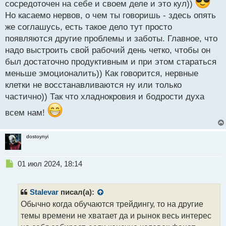
сосредоточен на себе и своем деле и это кул))
Но касаемо нервов, о чем ты говоришь - здесь опять
же соглашусь, есть такое дело тут просто
появляются другие проблемы и заботы. Главное, что
надо выстроить свой рабочий день четко, чтобы он
был достаточно продуктивным и при этом стараться
меньше эмоционалить)) Как говорится, нервные
клетки не восстанавливаются ну или только
частично)) Так что хладнокровия и бодрости духа
всем нам!
dostoynyi
Н
01 июл 2024, 18:14
е
п
р
Stalevar
писал(а):
о
Обычно когда обучаются трейдингу, то на другие
ч
темы времени не хватает да и рынок весь интерес
и