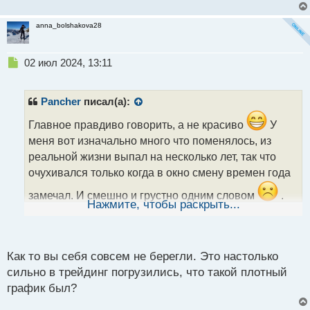
ч
и
anna_bolshakova28
т
а
н
Н
02 июл 2024, 13:11
н
е
ы
п
й
р
Pancher
писал(а):
п
о
о
ч
Главное правдиво говорить, а не красиво
У
с
и
меня вот изначально много что поменялось, из
т
т
реальной жизни выпал на несколько лет, так что
а
очухивался только когда в окно смену времен года
н
н
замечал. И смешно и грустно одним словом
.
ы
Нажмите, чтобы раскрыть...
Про влияние трейдинга на здоровье вообще
й
п
промолчу. Ну а про хорошее лучше молчать, чтобы
о
не спугнуть лишний раз)
с
Как то вы себя совсем не берегли. Это настолько
т
сильно в трейдинг погрузились, что такой плотный
график был?