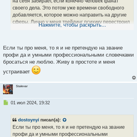
т
на себя забирает, если конечно человек фанат
а
своего дела. Это потом уже времени свободного
н
добавляется, которое можно направить на другие
н
сферы. Лично у меня трейдинг психику перестроил
ы
Нажмите, чтобы раскрыть...
й
так, что в некоторых жизненных ситуациях я стал
п
проще относиться и сдержанней. А еще за годы
о
общения на разных трейдерских форумах,
с
Если ты про меня, то я и не претендую на звание
появилась супер способность определять новичков
т
профи да и умными профессиональными словечками
с пары строк и тех кто косит под знатоков
бросаться не люблю. Живу в простоте и меня
устраивает
Stalevar
Н
01 июл 2024, 19:32
е
п
р
dostoynyi
писал(а):
о
Если ты про меня, то я и не претендую на звание
ч
профи да и умными профессиональными
и