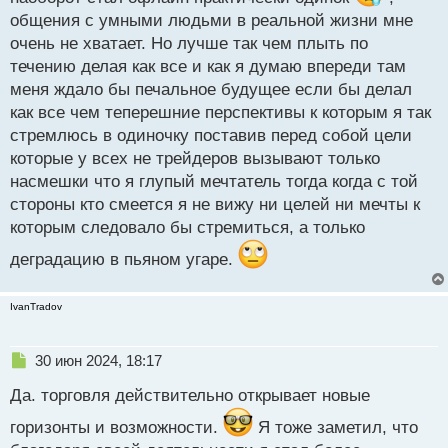
о
общения с умными людьми в реальной жизни мне
ч
и
очень не хватает. Но лучше так чем плыть по
т
течению делая как все и как я думаю впереди там
а
меня ждало бы печальное будущее если бы делал
н
н
как все чем теперешние перспективы к которым я так
ы
стремлюсь в одиночку поставив перед собой цели
й
которые у всех не трейдеров вызывают только
п
насмешки что я глупый мечтатель тогда когда с той
о
с
стороны кто смеется я не вижу ни целей ни мечты к
т
которым следовало бы стремиться, а только
деградацию в пьяном угаре.
IvanTradov
Н
30 июн 2024, 18:17
е
Да. торговля действительно открывает новые
п
р
горизонты и возможности.
Я тоже заметил, что
о