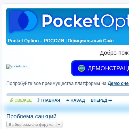
Pocket Option – РОССИЯ | Официальный Сайт
Добро пож
ДЕМОНСТРАЦ
Попробуйте все преимущества платформы на
Демо сче
🍏
СВЕЖЕЕ
⤴️
ГЛАВНАЯ
⬅️
НАЗАД
ВПЕРЕД
➡️
Проблема санкций
Выбор раздела форума