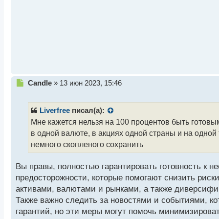
н
н
ы
й
п
о
с
т
Н
Candle
»
13 июн 2023, 15:46
е
п
р
Liverfree
писал(а):
о
Мне кажется нельзя на 100 процентов быть готов
ч
в одной валюте, в акциях одной страны и на одной
и
т
немного скопленого сохранить
а
н
Вы правы, полностью гарантировать готовность к 
н
предосторожности, которые помогают снизить риск
ы
й
активами, валютами и рынками, а также диверсифи
п
Также важно следить за новостями и событиями, ко
о
гарантий, но эти меры могут помочь минимизироват
с