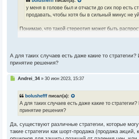
bolushefff
писал(а):
и
у меня в голове был и отчасти до сих пор есть ст
т
а
продавать, чтобы хотя бы в сильный минус не у
н
н
Понимаю, что такой стереотип может быть распрос
ы
й
падении может иметь смысл в некоторых случаях, 
п
повлиять на компанию. Однако, есть и такие инвес
о
долгосрочного роста. Каждый трейдер или инвесто
с
А для таких случаев есть даже какие то стратеги
анализа рынка.
т
принятие решения?
Н
Andrei_34
»
30 июн 2023, 15:37
е
п
р
bolushefff
писал(а):
о
А для таких случаев есть даже какие то стратеги
ч
принятие решения?
и
т
а
Да, существуют различные стратегии, которые мог
н
такие стратегии как шорт-продажа (продажа акций, 
н
опционов для защиты позиций от падения цен, или