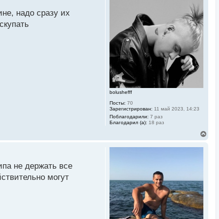
н
у
ине, надо сразу их
т
ь
скупать
с
я
к
н
а
ч
а
л
у
bolushefff
Посты:
70
Зарегистрирован:
11 май 2023, 14:23
Поблагодарили:
7 раз
Благодарил (а):
18 раз
В
е
р
н
у
па не держать все
т
ь
йствительно могут
с
я
к
н
а
ч