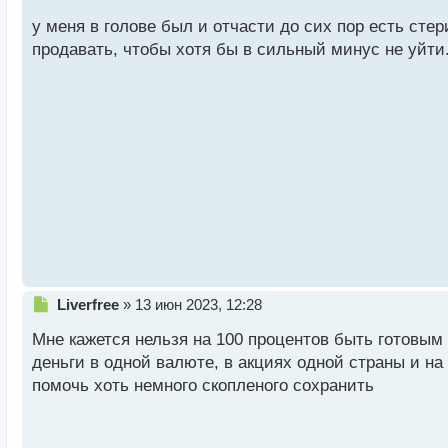
е
у меня в голове был и отчасти до сих пор есть стер
п
р
продавать, чтобы хотя бы в сильный минус не уйти
о
ч
и
т
а
н
н
ы
й
п
о
с
т
Н
Liverfree
»
13 июн 2023, 12:28
е
Мне кажется нельзя на 100 процентов быть готовы
п
р
деньги в одной валюте, в акциях одной страны и на
о
помочь хоть немного скопленого сохранить
ч
и
т
а