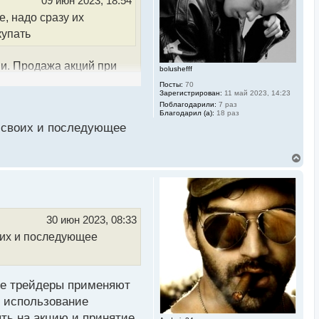
09 июн 2023, 18:54
н
а
е, надо сразу их
ч
купать
а
л
у
ии. Продажа акций при
bolushefff
ная и может негативно
Посты:
70
Зарегистрирован:
11 май 2023, 14:23
пки с целью
Поблагодарили:
7 раз
рискового профиля и
Благодарил (а):
18 раз
в своих и последующее
В
е
р
н
у
т
ь
30 июн 2023, 08:33
с
оих и последующее
я
к
н
а
ч
ые трейдеры применяют
а
л
, использование
у
ть на акцию и принятие