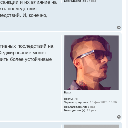
Благодарил (а):
37 раз
санкции и их влияние на
ить последствия.
едствий. И, конечно,
В
е
р
н
у
ативных последствий на
т
ь
 Хеджирование может
с
чить более устойчивые
я
к
н
а
ч
а
л
у
Batut
Посты:
78
Зарегистрирован:
18 фев 2023, 13:36
Поблагодарили:
1 раз
Благодарил (а):
17 раз
В
е
р