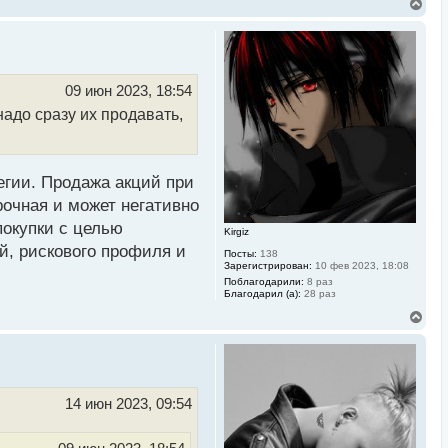
В
е
р
н
у
т
ь
09 июн 2023, 18:54
с
 надо сразу их продавать,
я
к
н
а
ч
егии. Продажа акций при
а
л
рочная и может негативно
у
покупки с целью
Kirgiz
й, рискового профиля и
Посты:
138
Зарегистрирован:
10 фев 2023, 18:08
Поблагодарили:
8 раз
Благодарил (а):
28 раз
В
е
р
н
у
т
ь
14 июн 2023, 09:54
с
я
к