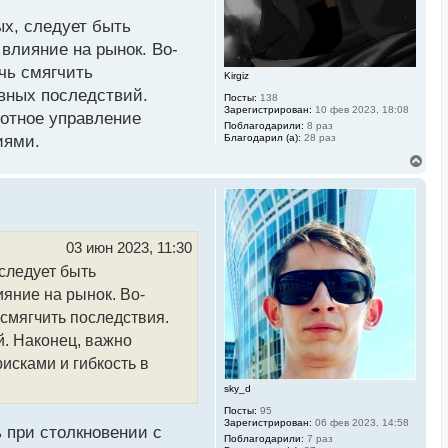
а
ч
ых, следует быть
а
л
влияние на рынок. Во-
у
чь смягчить
Kirgiz
ивных последствий.
Посты:
138
Зарегистрирован:
10 фев 2023, 18:08
мотное управление
Поблагодарили:
8 раз
Благодарил (а):
28 раз
иями.
В
е
р
н
у
т
ь
03 июн 2023, 11:30
с
следует быть
я
к
яние на рынок. Во-
н
а
смягчить последствия.
ч
й. Наконец, важно
а
л
исками и гибкость в
у
sky_d
Посты:
95
Зарегистрирован:
06 фев 2023, 14:58
 при столкновении с
Поблагодарили:
7 раз