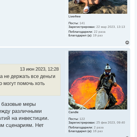
а
л
у
Liverfree
Посты:
141
Зарегистрирован:
22 мар 2023, 13:13
Поблагодарили:
22 раза
Благодарил (а):
19 раз
В
е
р
н
у
т
ь
13 июн 2023, 12:28
с
 не держать все деньги
я
к
о могут помочь хоть
н
а
ч
а
л
т базовые меры
у
между различными
Candle
ытий на инвестиции.
Посты:
122
Зарегистрирован:
25 фев 2023, 09:40
ым сценариям. Нет
Поблагодарили:
2 раза
Благодарил (а):
16 раз