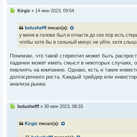
т
Н
Kirgiz
»
14 июн 2023, 09:54
е
п
р
bolushefff
писал(а):
о
у меня в голове был и отчасти до сих пор есть стер
ч
чтобы хотя бы в сильный минус не уйти. хотя слыш
и
т
а
Понимаю, что такой стереотип может быть распрост
н
падении может иметь смысл в некоторых случаях, о
н
повлиять на компанию. Однако, есть и такие инвес
ы
й
долгосрочного роста. Каждый трейдер или инвестор
п
анализа рынка.
о
с
т
Н
bolushefff
»
30 июн 2023, 08:33
е
п
р
Kirgiz
писал(а):
о
ч