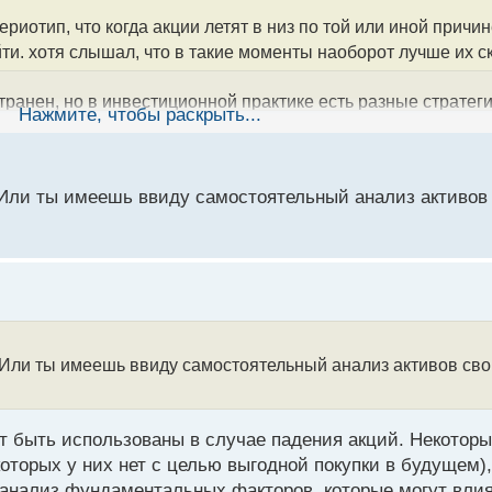
ериотип, что когда акции летят в низ по той или иной причин
йти. хотя слышал, что в такие моменты наоборот лучше их с
транен, но в инвестиционной практике есть разные стратег
Нажмите, чтобы раскрыть...
особенно если вы считаете, что причина падения долгосроч
торы, которые используют ситуацию падения акций для поку
р выбирает свою стратегию в зависимости от своих целей, 
и? Или ты имеешь ввиду самостоятельный анализ активо
и? Или ты имеешь ввиду самостоятельный анализ активов св
ут быть использованы в случае падения акций. Некотор
которых у них нет с целью выгодной покупки в будущем)
 анализ фундаментальных факторов, которые могут влия