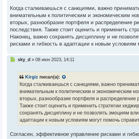
т
а
Когда сталкиваешься с санкциями, важно принимать
н
внимательным к политическим и экономическим нов
н
вторых, разнообразие портфеля и распределение р
ы
й
последствия. Также стоит оценить и применить стр
п
Наконец, важно сохранять дисциплину и не позволя
о
рисками и гибкость в адаптации к новым условиям
с
т
Н
sky_d
»
08 июн 2023, 14:11
е
п
р
Kirgiz
писал(а):
о
Когда сталкиваешься с санкциями, важно принимат
ч
внимательным к политическим и экономическим нов
и
т
вторых, разнообразие портфеля и распределение 
а
Также стоит оценить и применить стратегии хеджи
н
сохранять дисциплину и не позволять эмоциям вли
н
адаптации к новым условиям могут помочь справи
ы
й
п
Согласен, эффективное управление рисками и гибк
о