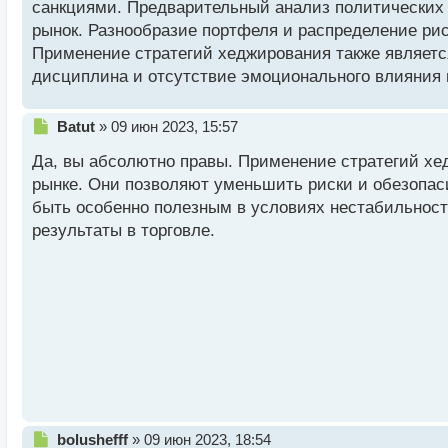
санкциями. Предварительный анализ политических 
с
рынок. Разнообразие портфеля и распределение ри
т
Применение стратегий хеджирования также являетс
дисциплина и отсутствие эмоционального влияния 
Н
Batut
»
09 июн 2023, 15:57
е
Да, вы абсолютно правы. Применение стратегий хе
п
р
рынке. Они позволяют уменьшить риски и обезопас
о
быть особенно полезным в условиях нестабильност
ч
результаты в торговле.
и
т
а
н
н
ы
й
п
о
с
т
Н
bolushefff
»
09 июн 2023, 18:54