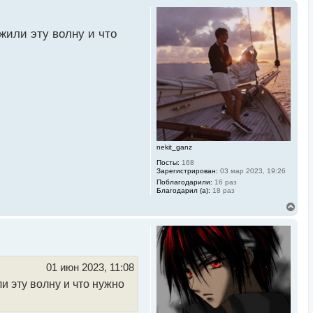
жили эту волну и что
nekit_ganz
Посты:
168
Зарегистрирован:
03 мар 2023, 19:26
Поблагодарили:
16 раз
Благодарил (а):
18 раз
В
е
р
н
у
т
ь
01 июн 2023, 11:08
с
и эту волну и что нужно
я
к
н