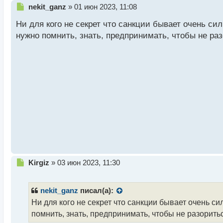
Н
nekit_ganz
»
01 июн 2023, 11:08
е
Ни для кого не секрет что санкции бывает очень си
п
р
нужно помнить, знать, предпринимать, чтобы не ра
о
ч
и
т
а
н
н
ы
й
п
о
с
т
Н
Kirgiz
»
03 июн 2023, 11:30
е
п
р
nekit_ganz
писал(а):
о
Ни для кого не секрет что санкции бывает очень си
ч
помнить, знать, предпринимать, чтобы не разорить
и