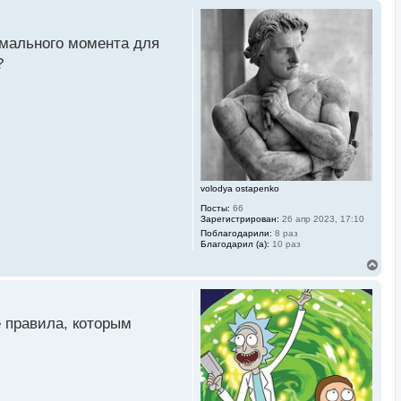
имального момента для
?
volodya ostapenko
Посты:
66
Зарегистрирован:
26 апр 2023, 17:10
Поблагодарили:
8 раз
Благодарил (а):
10 раз
В
е
р
н
у
е правила, которым
т
ь
с
я
к
н