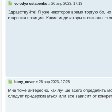
Н
volodya ostapenko
»
26 апр 2023, 17:13
е
Здравствуйте! Я уже некоторое время торгую бо, н
п
р
открытия позиции. Какие индикаторы и сигналы сто
о
ч
и
т
а
н
н
ы
й
п
о
с
т
Н
bony_cover
»
26 апр 2023, 17:28
е
Мне тоже интересно, как лучше всего определить м
п
р
следует придерживаться или все зависит от конкре
о
ч
и