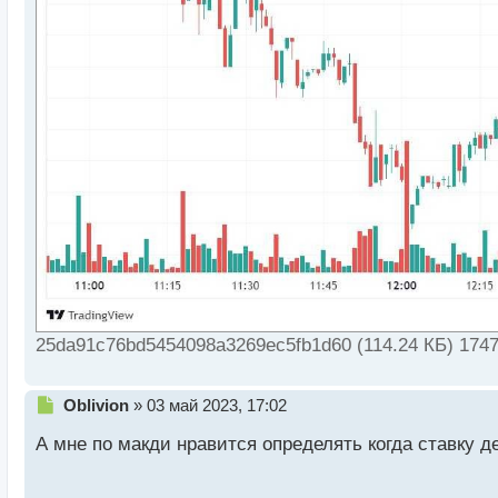
25da91c76bd5454098a3269ec5fb1d60 (114.24 КБ) 174
Н
Oblivion
»
03 май 2023, 17:02
е
А мне по макди нравится определять когда ставку д
п
р
о