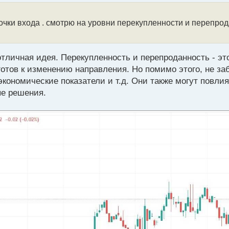
очки входа . смотрю на уровни перекупленности и перепрод
отличная идея. Перекупленность и перепроданность - эт
готов к изменению направления. Но помимо этого, не з
 экономические показатели и т.д. Они также могут повли
ые решения.