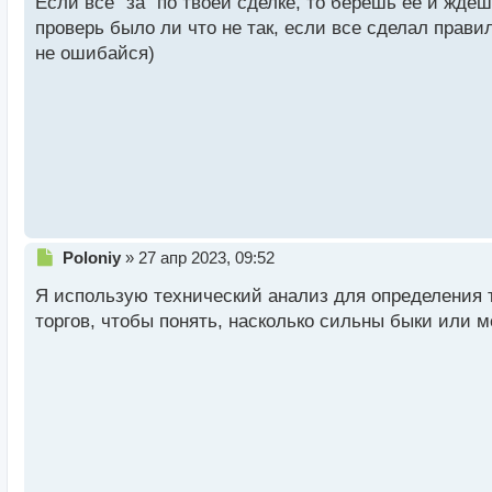
Если всё "за" по твоей сделке, то берешь ее и ждеш
ч
проверь было ли что не так, если все сделал прави
и
т
не ошибайся)
а
н
н
ы
й
п
о
с
т
Н
Poloniy
»
27 апр 2023, 09:52
е
Я использую технический анализ для определения 
п
р
торгов, чтобы понять, насколько сильны быки или 
о
ч
и
т
а
н
н
ы