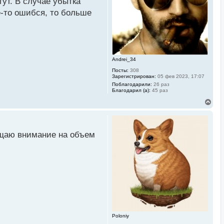
гут. В случае убытка
я
к
е-то ошибся, то больше
н
а
ч
а
л
у
Andrei_34
Посты:
308
Зарегистрирован:
05 фев 2023, 17:07
Поблагодарили:
26 раз
Благодарил (а):
45 раз
В
е
р
н
у
ащаю внимание на объем
т
ь
с
я
к
н
а
ч
а
л
у
Poloniy