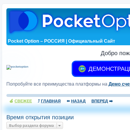
Pocket Option – РОССИЯ | Официальный Сайт
Добро пож
ДЕМОНСТРАЦ
Попробуйте все преимущества платформы на
Демо сче
🍏
СВЕЖЕЕ
⤴️
ГЛАВНАЯ
⬅️
НАЗАД
ВПЕРЕД
➡️
Время открытия позиции
Выбор раздела форума