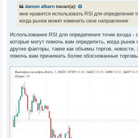
р
damon albarn
писал(а):
о
мне нравится использовать RSI для определения т
ч
когда рынок может изменить свое направление
и
т
а
Использование RSI для определения точки входа - 
н
которые могут помочь вам определить, когда рынок 
н
другие факторы, такие как объемы торгов, новости,
ы
й
помочь вам принимать более обоснованные торгов
п
о
с
т