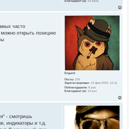
Благодарил (а):
24 раза
В
е
р
н
у
амых часто
т
ь
а можно открыть позицию
с
лы
я
к
н
а
ч
а
л
у
Engand
Посты:
150
Зарегистрирован:
13 фев 2023, 12:11
Поблагодарили:
8 раз
Благодарил (а):
14 раз
В
е
р
н
у
ся" - смотришь
т
ь
, индикаторы и т.д.
с