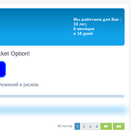
Мы работаем для Вас :
10 лет,
0 месяцев
и 18 дней
et Option!
вложений и рисков.
1
2
3
4
След.
След
80 постов