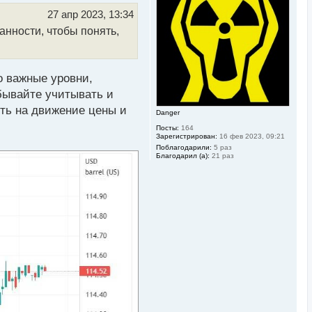
т
ь
27 апр 2023, 13:34
с
анности, чтобы понять,
я
к
н
а
ч
о важные уровни,
а
л
абывайте учитывать и
у
ять на движение цены и
Danger
Посты:
164
Зарегистрирован:
16 фев 2023, 09:21
Поблагодарили:
5 раз
Благодарил (а):
21 раз