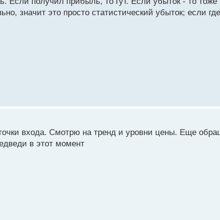
ь. Если получил прибыль, то гут. Если убыток - то тоже 
льно, значит это просто статистический убыток; если гд
точки входа. Смотрю на тренд и уровни цены. Еще обр
медведи в этот момент