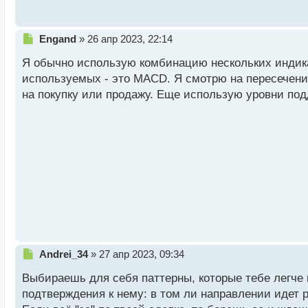
с
т
Н
Engand
»
26 апр 2023, 22:14
е
Я обычно использую комбинацию нескольких индика
п
р
используемых - это MACD. Я смотрю на пересечени
о
на покупку или продажу. Еще использую уровни по
ч
и
т
а
н
н
ы
й
п
о
с
т
Н
Andrei_34
»
27 апр 2023, 09:34
е
Выбираешь для себя паттерны, которые тебе легче 
п
р
подтверждения к нему: в том ли направлении идет 
о