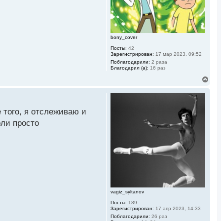
а
ч
а
л
у
bony_cover
Посты:
42
Зарегистрирован:
17 мар 2023, 09:52
Поблагодарили:
2 раза
Благодарил (а):
16 раз
В
е
р
н
у
 того, я отслеживаю и
т
ь
оли просто
с
я
к
н
а
ч
а
л
у
vagiz_syltanov
Посты:
189
Зарегистрирован:
17 апр 2023, 14:33
Поблагодарили:
26 раз