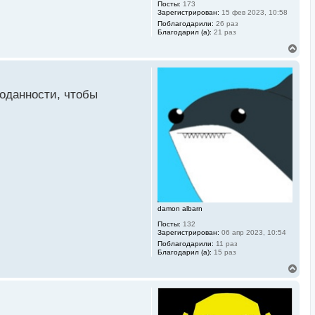
Посты:
173
Зарегистрирован:
15 фев 2023, 10:58
Поблагодарили:
26 раз
Благодарил (а):
21 раз
В
е
р
н
у
роданности, чтобы
т
ь
с
я
к
н
а
ч
а
л
у
damon albarn
Посты:
132
Зарегистрирован:
06 апр 2023, 10:54
Поблагодарили:
11 раз
Благодарил (а):
15 раз
В
е
р
н
у