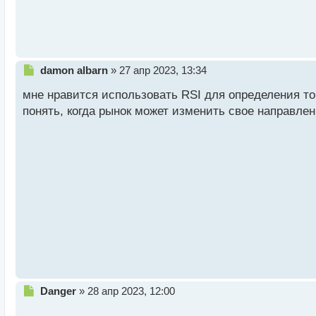
й
п
о
с
т
Н
damon albarn
»
27 апр 2023, 13:34
е
мне нравится использовать RSI для определения то
п
р
понять, когда рынок может изменить свое направле
о
ч
и
т
а
н
н
ы
й
п
о
с
т
Н
Danger
»
28 апр 2023, 12:00
е
п