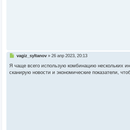
т
а
н
н
ы
й
п
о
с
т
Н
vagiz_syltanov
»
26 апр 2023, 20:13
е
Я чаще всего использую комбинацию нескольких инди
п
р
сканирую новости и экономические показатели, чтоб
о
ч
и
т
а
н
н
ы
й
п
о