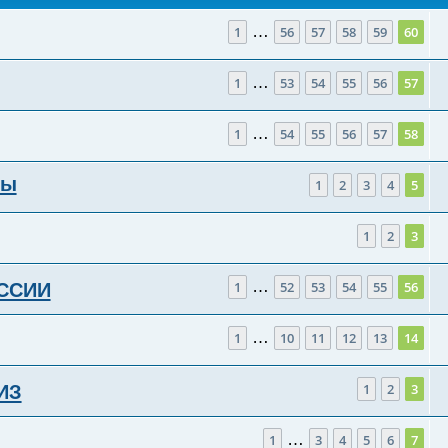
…
1
56
57
58
59
60
…
1
53
54
55
56
57
…
1
54
55
56
57
58
фы
1
2
3
4
5
1
2
3
…
1
52
53
54
55
56
ОССИИ
…
1
10
11
12
13
14
1
2
3
ИЗ
…
1
3
4
5
6
7