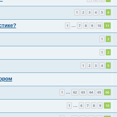
1
2
3
4
5
6
стике?
…
1
7
8
9
10
11
1
2
1
2
1
2
3
4
5
тором
…
1
62
63
64
65
66
…
1
6
7
8
9
10