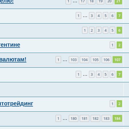
делю!
…
1
17
18
19
20
21
…
1
3
4
5
6
7
1
2
3
4
5
6
гентине
1
2
валютам!
…
1
103
104
105
106
107
…
1
3
4
5
6
7
птотрейдинг
1
2
…
1
180
181
182
183
184