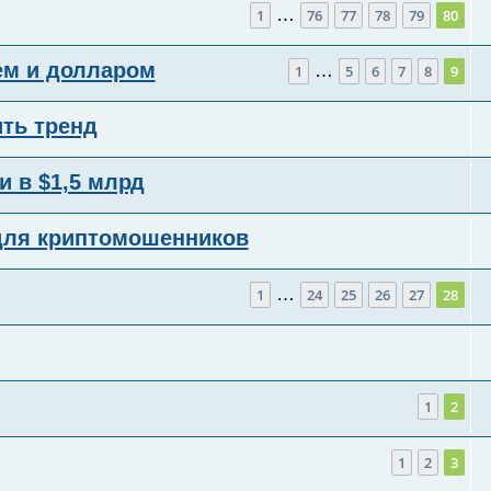
…
1
76
77
78
79
80
лем и долларом
…
1
5
6
7
8
9
ть тренд
и в $1,5 млрд
для криптомошенников
…
1
24
25
26
27
28
1
2
1
2
3