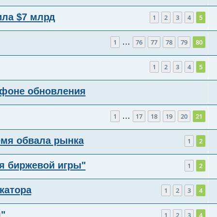
ила $7 млрд
1
2
3
4
5
…
1
76
77
78
79
80
1
2
3
4
5
 фоне обновления
…
1
17
18
19
20
21
емя обвала рынка
1
2
ия биржевой игры"
1
2
катора
1
2
3
4
"
1
2
3
4