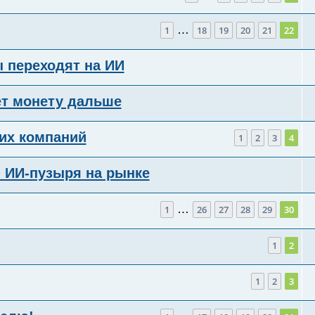
…
1
18
19
20
21
22
ы переходят на ИИ
ет монету дальше
их компаний
1
2
3
4
 ИИ-пузыря на рынке
…
1
26
27
28
29
30
1
2
1
2
3