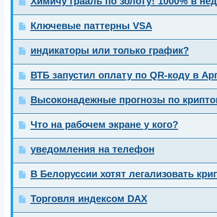
Химичу грааль по золоту! 1000% в не
Ключевые паттерны VSA
индикаторы или только график?
ВТБ запустил оплату по QR-коду в Ар
Высоконадежные прогнозы по крипто
Что на рабочем экране у кого?
уведомления на телефон
В Белоруссии хотят легализовать кри
Торговля индексом DAX