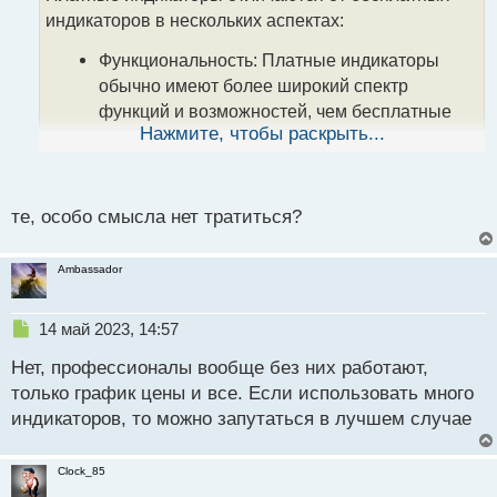
ч
индикаторов в нескольких аспектах:
и
т
Функциональность: Платные индикаторы
а
н
обычно имеют более широкий спектр
н
функций и возможностей, чем бесплатные
ы
Нажмите, чтобы раскрыть...
индикаторы. Они могут включать в себя
й
более продвинутые алгоритмы и методы
п
о
анализа данных, что позволяет им
с
предоставлять более точные и надежные
те, особо смысла нет тратиться?
т
сигналы.
Ambassador
Качество: Платные индикаторы, как правило,
имеют более высокое качество кода и
Н
14 май 2023, 14:57
дизайна, чем бесплатные индикаторы. Это
е
может обеспечивать более быструю и
Нет, профессионалы вообще без них работают,
п
стабильную работу индикатора.
р
только график цены и все. Если использовать много
о
индикаторов, то можно запутаться в лучшем случае
Поддержка: Платные индикаторы, как
ч
и
правило, имеют более высокий уровень
т
поддержки со стороны разработчика или
Clock_85
а