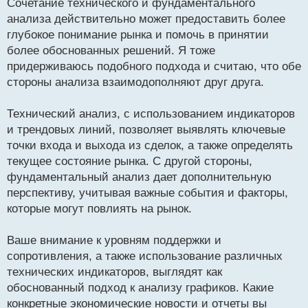
Сочетание технического и фундаментального
п
р
анализа действительно может предоставить более
о
глубокое понимание рынка и помочь в принятии
ч
более обоснованных решений. Я тоже
и
т
придерживаюсь подобного подхода и считаю, что обе
а
стороны анализа взаимодополняют друг друга.
н
н
Технический анализ, с использованием индикаторов
ы
й
и трендовых линий, позволяет выявлять ключевые
п
точки входа и выхода из сделок, а также определять
о
текущее состояние рынка. С другой стороны,
с
фундаментальный анализ дает дополнительную
т
перспективу, учитывая важные события и факторы,
которые могут повлиять на рынок.
Ваше внимание к уровням поддержки и
сопротивления, а также использование различных
технических индикаторов, выглядят как
обоснованный подход к анализу графиков. Какие
конкретные экономические новости и отчеты вы