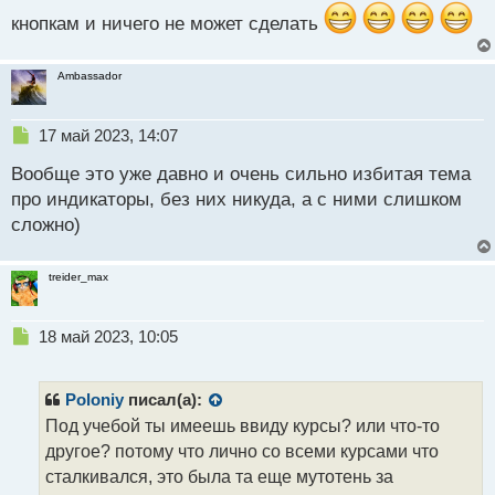
т
кнопкам и ничего не может сделать
Ambassador
Н
17 май 2023, 14:07
е
Вообще это уже давно и очень сильно избитая тема
п
р
про индикаторы, без них никуда, а с ними слишком
о
сложно)
ч
и
т
treider_max
а
н
н
Н
18 май 2023, 10:05
ы
е
й
п
п
р
Poloniy
писал(а):
о
о
Под учебой ты имеешь ввиду курсы? или что-то
с
ч
другое? потому что лично со всеми курсами что
т
и
т
сталкивался, это была та еще мутотень за
а