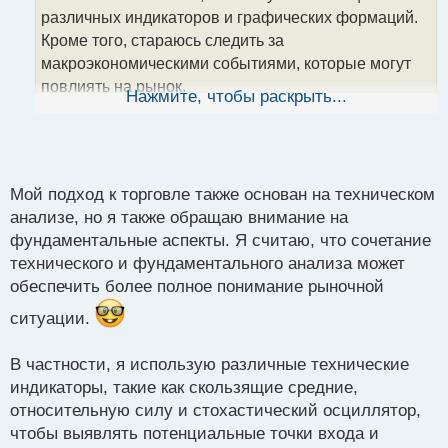
т
различных индикаторов и графических формаций.
а
Кроме того, стараюсь следить за
н
макроэкономическими событиями, которые могут
н
повлиять на рынок.
ы
Нажмите, чтобы раскрыть...
й
п
Что касается стратегий, я склонен к долгосрочным
о
инвестициям, хотя не отказываюсь и от
с
краткосрочных возможностей. Интересно
т
Мой подход к торговле также основан на техническом
услышать, какие методы и подходы вы используете
анализе, но я также обращаю внимание на
в своей торговле?
фундаментальные аспекты. Я считаю, что сочетание
технического и фундаментального анализа может
обеспечить более полное понимание рыночной
ситуации.
В частности, я использую различные технические
индикаторы, такие как скользящие средние,
относительную силу и стохастический осциллятор,
чтобы выявлять потенциальные точки входа и