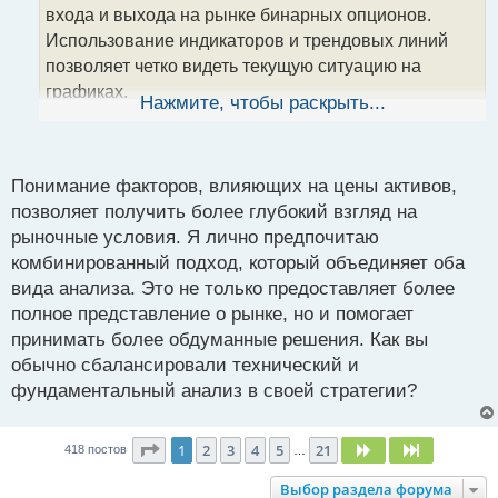
т
входа и выхода на рынке бинарных опционов.
а
Использование индикаторов и трендовых линий
н
позволяет четко видеть текущую ситуацию на
н
графиках.
ы
Нажмите, чтобы раскрыть...
й
п
Однако, стоит отметить, что фундаментальный
о
анализ также имеет свое место в успешной
с
Понимание факторов, влияющих на цены активов,
торговле. Понимание важных событий и факторов,
т
позволяет получить более глубокий взгляд на
влияющих на цены активов, может быть ключевым
рыночные условия. Я лично предпочитаю
для принятия обоснованных решений.
комбинированный подход, который объединяет оба
Комбинированный подход, объединяющий
вида анализа. Это не только предоставляет более
технический и фундаментальный анализ, дает
полное представление о рынке, но и помогает
более полное представление о рыночных
принимать более обдуманные решения. Как вы
условиях, что, в свою очередь, помогает принимать
обычно сбалансировали технический и
более обоснованные решения и снижает риски.
фундаментальный анализ в своей стратегии?
Страница
1
из
21
1
2
3
4
5
21
След.
След.
418 постов
…
Выбор раздела форума