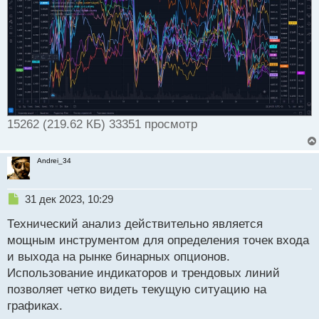
15262 (219.62 КБ) 33351 просмотр
Andrei_34
Н
31 дек 2023, 10:29
е
Технический анализ действительно является
п
р
мощным инструментом для определения точек входа
о
и выхода на рынке бинарных опционов.
ч
Использование индикаторов и трендовых линий
и
т
позволяет четко видеть текущую ситуацию на
а
графиках.
н