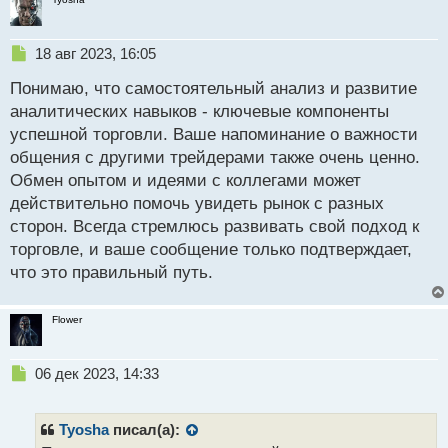
Н
18 авг 2023, 16:05
е
Понимаю, что самостоятельный анализ и развитие
п
р
аналитических навыков - ключевые компоненты
о
успешной торговли. Ваше напоминание о важности
ч
общения с другими трейдерами также очень ценно.
и
т
Обмен опытом и идеями с коллегами может
а
действительно помочь увидеть рынок с разных
н
сторон. Всегда стремлюсь развивать свой подход к
н
торговле, и ваше сообщение только подтверждает,
ы
й
что это правильный путь.
п
о
с
Flower
т
Н
06 дек 2023, 14:33
е
п
р
Tyosha
писал(а):
о