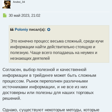
Andrei_34
дорогими и не всегда предоставлять ценную
информацию. Однако, есть и другие ресурсы, такие
Н
30 май 2023, 21:02
как книги, онлайн-статьи, видео-уроки, блоги и
е
форумы, где можно найти полезные и проверенные
п
материалы для изучения торговли и анализа рынка.
р
Poloniy
писал(а):
о
Важно проводить собственный ресерч, оценивать
ч
репутацию и качество обучающих материалов,
Это конечно процесс весьма сложный, среди кучи
и
чтобы выбрать наиболее подходящие и полезные
т
информации найти действительно стоящую и
а
ресурсы для своего обучения.
полезную. Чаще всего попадаешь на неумех и
н
незнающих деятелей
н
ы
й
Согласен, выбор полезной и качественной
п
информации в трейдинге может быть сложным
о
процессом. Рынок переполнен различными
с
источниками информации, и не все из них
т
достоверны или полезны для наших торговых
решений.
Однако, существуют некоторые методы, которые