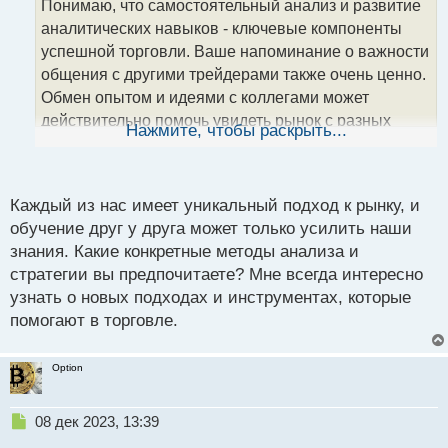
Понимаю, что самостоятельный анализ и развитие
ч
аналитических навыков - ключевые компоненты
и
т
успешной торговли. Ваше напоминание о важности
а
общения с другими трейдерами также очень ценно.
н
Обмен опытом и идеями с коллегами может
н
действительно помочь увидеть рынок с разных
ы
Нажмите, чтобы раскрыть...
й
сторон. Всегда стремлюсь развивать свой подход к
п
торговле, и ваше сообщение только подтверждает,
о
что это правильный путь.
с
Каждый из нас имеет уникальный подход к рынку, и
т
обучение друг у друга может только усилить наши
знания. Какие конкретные методы анализа и
стратегии вы предпочитаете? Мне всегда интересно
узнать о новых подходах и инструментах, которые
помогают в торговле.
Option
Н
08 дек 2023, 13:39
е