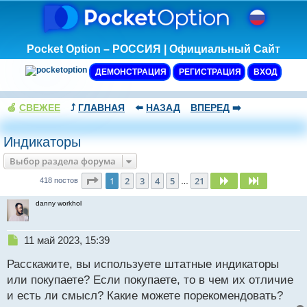
Pocket Option – РОССИЯ | Официальный Сайт
ДЕМОНСТРАЦИЯ
РЕГИСТРАЦИЯ
ВХОД
🍏
СВЕЖЕЕ
⤴️
ГЛАВНАЯ
⬅️
НАЗАД
ВПЕРЕД
➡️
Индикаторы
Выбор раздела форума
Страница
1
из
21
1
2
3
4
5
21
След.
След.
418 постов
…
danny workhol
Н
11 май 2023, 15:39
е
Расскажите, вы используете штатные индикаторы
п
р
или покупаете? Если покупаете, то в чем их отличие
о
и есть ли смысл? Какие можете порекомендовать?
ч