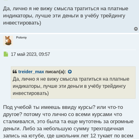
е
Да, лично я не вижу смысла тратиться на платные
п
р
индикаторы, лучше эти деньги в учёбу трейдингу
о
инвестировать)
ч
и
т
Poloniy
а
н
н
Н
17 май 2023, 09:57
ы
е
й
п
п
р
treider_max
писал(а):
о
о
Да, лично я не вижу смысла тратиться на платные
с
ч
индикаторы, лучше эти деньги в учёбу трейдингу
т
и
т
инвестировать)
а
н
Под учебой ты имеешь ввиду курсы? или что-то
н
другое? потому что лично со всеми курсами что
ы
й
сталкивался, это была та еще мутотень за огромные
п
деньги. Либо за небольшую сумму трехгодичная
о
запись на ютубе, где школьник лет 12 тукает по всем
с