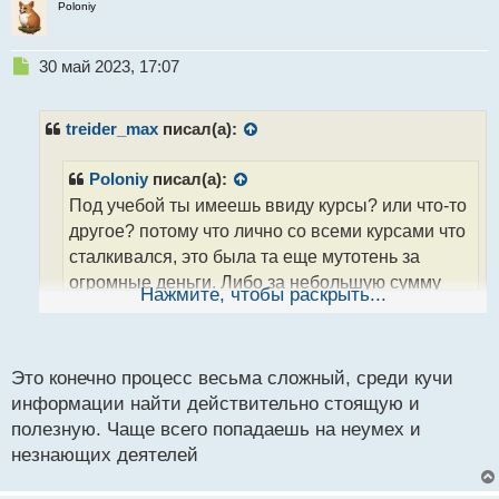
Poloniy
Н
30 май 2023, 17:07
е
п
р
treider_max
писал(а):
о
ч
Poloniy
писал(а):
и
Под учебой ты имеешь ввиду курсы? или что-то
т
а
другое? потому что лично со всеми курсами что
н
сталкивался, это была та еще мутотень за
н
огромные деньги. Либо за небольшую сумму
ы
Нажмите, чтобы раскрыть...
й
трехгодичная запись на ютубе, где школьник лет
п
12 тукает по всем кнопкам и ничего не может
о
с
сделать
Это конечно процесс весьма сложный, среди кучи
т
информации найти действительно стоящую и
Когда я говорю об учебе, я имею в виду различные
полезную. Чаще всего попадаешь на неумех и
источники обучения, которые могут быть доступны.
незнающих деятелей
Курсы могут быть одним из вариантов, но я
согласен, что некоторые курсы могут быть