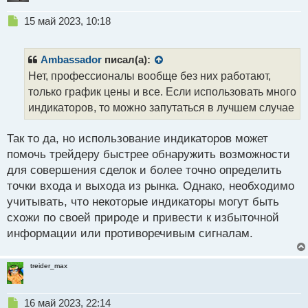
продавца. Это может включать в себя более
н
быстрое реагирование на вопросы и
н
Н
15 май 2023, 10:18
ы
е
проблемы пользователей, а также
й
п
обновления и исправления.
п
р
Ambassador
писал(а):
о
о
Секретность: Платные индикаторы могут
Нет, профессионалы вообще без них работают,
с
ч
содержать коммерческие секреты или
только график цены и все. Если использовать много
т
и
алгоритмы, которые разработчики не желают
т
индикаторов, то можно запутаться в лучшем случае
а
раскрывать. Это может обеспечивать более
н
Так то да, но использование индикаторов может
высокую степень конфиденциальности и
н
помочь трейдеру быстрее обнаружить возможности
защиты от копирования.
ы
й
для совершения сделок и более точно определить
Однако стоит отметить, что не всегда платные
п
точки входа и выхода из рынка. Однако, необходимо
о
индикаторы гарантируют более точные сигналы
учитывать, что некоторые индикаторы могут быть
с
или лучшие результаты. Бесплатные индикаторы
схожи по своей природе и привести к избыточной
т
также могут быть полезными и эффективными при
информации или противоречивым сигналам.
правильном использовании и соответствующей
настройке.
treider_max
Н
16 май 2023, 22:14