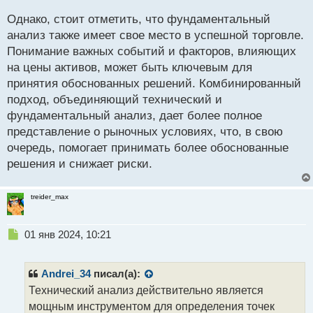
н
Однако, стоит отметить, что фундаментальный
ы
й
анализ также имеет свое место в успешной торговле.
п
Понимание важных событий и факторов, влияющих
о
на цены активов, может быть ключевым для
с
принятия обоснованных решений. Комбинированный
т
подход, объединяющий технический и
фундаментальный анализ, дает более полное
представление о рыночных условиях, что, в свою
очередь, помогает принимать более обоснованные
решения и снижает риски.
treider_max
Н
01 янв 2024, 10:21
е
п
р
Andrei_34
писал(а):
о
Технический анализ действительно является
ч
мощным инструментом для определения точек
и