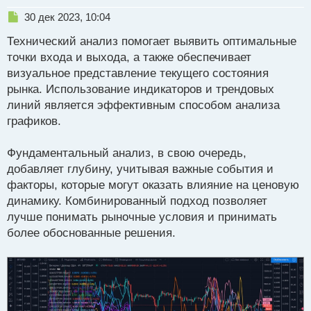
Н
30 дек 2023, 10:04
е
Технический анализ помогает выявить оптимальные
п
р
точки входа и выхода, а также обеспечивает
о
визуальное представление текущего состояния
ч
рынка. Использование индикаторов и трендовых
и
т
линий является эффективным способом анализа
а
графиков.
н
н
Фундаментальный анализ, в свою очередь,
ы
й
добавляет глубину, учитывая важные события и
п
факторы, которые могут оказать влияние на ценовую
о
динамику. Комбинированный подход позволяет
с
лучше понимать рыночные условия и принимать
т
более обоснованные решения.