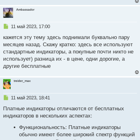
и
т
Ambassador
а
н
н
Н
11 май 2023, 17:00
ы
е
й
кажется эту тему здесь поднимали буквально пару
п
п
р
месяцев назад. Скажу кратко: здесь все используют
о
о
стандартные индикаторы, а покупные почти никто не
с
ч
использует) разница их - в цене, одни дорогие, а
т
и
т
другие бесплатные
а
н
treider_max
н
ы
й
Н
11 май 2023, 18:41
п
е
о
Платные индикаторы отличаются от бесплатных
п
с
р
индикаторов в нескольких аспектах:
т
о
ч
Функциональность: Платные индикаторы
и
обычно имеют более широкий спектр функций
т