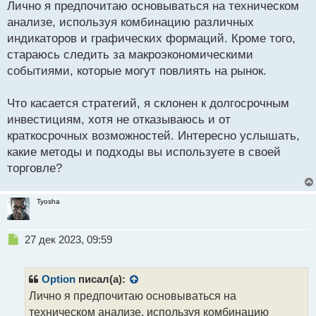
Лично я предпочитаю основываться на техническом
п
р
анализе, используя комбинацию различных
о
индикаторов и графических формаций. Кроме того,
ч
стараюсь следить за макроэкономическими
и
т
событиями, которые могут повлиять на рынок.
а
н
Что касается стратегий, я склонен к долгосрочным
н
инвестициям, хотя не отказываюсь и от
ы
й
краткосрочных возможностей. Интересно услышать,
п
какие методы и подходы вы используете в своей
о
торговле?
с
т
Tyosha
Н
27 дек 2023, 09:59
е
п
р
Option
писал(а):
о
Лично я предпочитаю основываться на
ч
техническом анализе, используя комбинацию
и