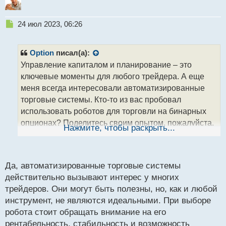
Н
24 июл 2023, 06:26
е
п
р
Option
писал(а):
о
Управление капиталом и планирование – это
ч
ключевые моменты для любого трейдера. А еще
и
т
меня всегда интересовали автоматизированные
а
торговые системы. Кто-то из вас пробовал
н
использовать роботов для торговли на бинарных
н
опционах? Поделитесь своим опытом, пожалуйста.
ы
Нажмите, чтобы раскрыть...
й
Я слышал, что такие системы могут помочь
п
улучшить результаты и избежать человеческих
о
ошибок, но, конечно, стоит быть осторожными и
с
Да, автоматизированные торговые системы
тщательно проверить роботов перед
т
действительно вызывают интерес у многих
использованием.
трейдеров. Они могут быть полезны, но, как и любой
инструмент, не являются идеальными. При выборе
робота стоит обращать внимание на его
рентабельность, стабильность и возможность