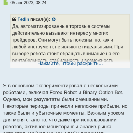
Н
05 авг 2023, 08:24
е
п
р
Fedin
писал(а):
о
Да, автоматизированные торговые системы
ч
действительно вызывают интерес у многих
и
т
трейдеров. Они могут быть полезны, но, как и
а
любой инструмент, не являются идеальными. При
н
выборе робота стоит обращать внимание на его
н
рентабельность, стабильность и возможность
ы
Нажмите, чтобы раскрыть...
й
адаптации к разным рыночным условиям. Не
п
забывайте также, что важно следить за работой
о
робота и быть готовыми вмешаться в случае
с
Я в основном экспериментировал с несколькими
необходимости. А какие роботы или
т
роботами, включая Forex Robot и Binary Option Bot.
автоматизированные системы вы использовали, и
Однако, мои результаты были смешанными.
какие результаты удалось достичь?
Некоторые периоды принесли неплохие прибыли, но
также были и убыточные моменты. Важным уроком
для меня стало то, что даже при использовании
роботов, активное мониторинг и анализ рынка