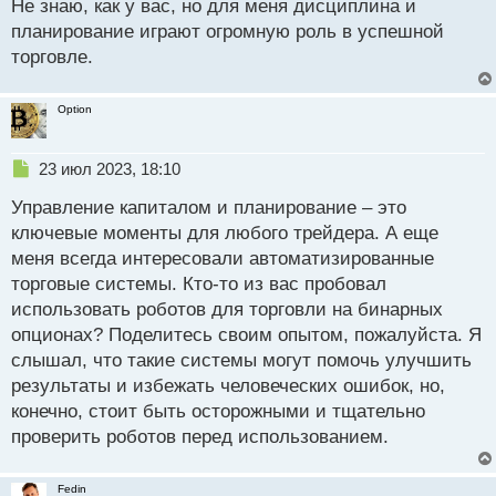
Не знаю, как у вас, но для меня дисциплина и
ы
й
планирование играют огромную роль в успешной
п
торговле.
о
с
т
Option
Н
23 июл 2023, 18:10
е
Управление капиталом и планирование – это
п
р
ключевые моменты для любого трейдера. А еще
о
меня всегда интересовали автоматизированные
ч
торговые системы. Кто-то из вас пробовал
и
т
использовать роботов для торговли на бинарных
а
опционах? Поделитесь своим опытом, пожалуйста. Я
н
слышал, что такие системы могут помочь улучшить
н
результаты и избежать человеческих ошибок, но,
ы
й
конечно, стоит быть осторожными и тщательно
п
проверить роботов перед использованием.
о
с
т
Fedin