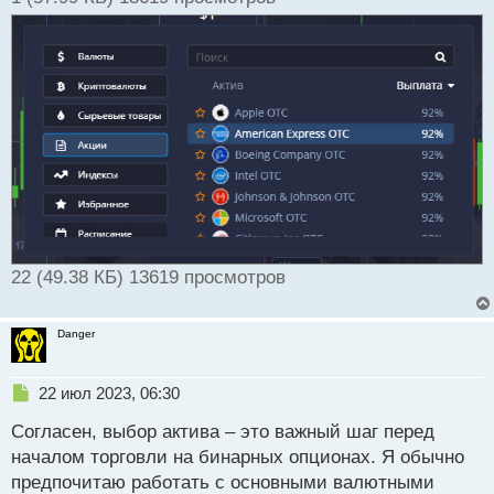
22 (49.38 КБ) 13619 просмотров
Danger
Н
22 июл 2023, 06:30
е
Согласен, выбор актива – это важный шаг перед
п
р
началом торговли на бинарных опционах. Я обычно
о
предпочитаю работать с основными валютными
ч