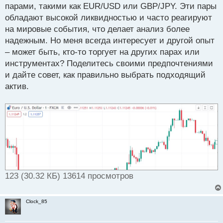
парами, такими как EUR/USD или GBP/JPY. Эти пары
и
т
обладают высокой ликвидностью и часто реагируют
а
на мировые события, что делает анализ более
н
надежным. Но меня всегда интересует и другой опыт
н
– может быть, кто-то торгует на других парах или
ы
й
инструментах? Поделитесь своими предпочтениями
п
и дайте совет, как правильно выбрать подходящий
о
актив.
с
т
123 (30.32 КБ) 13614 просмотров
Clock_85