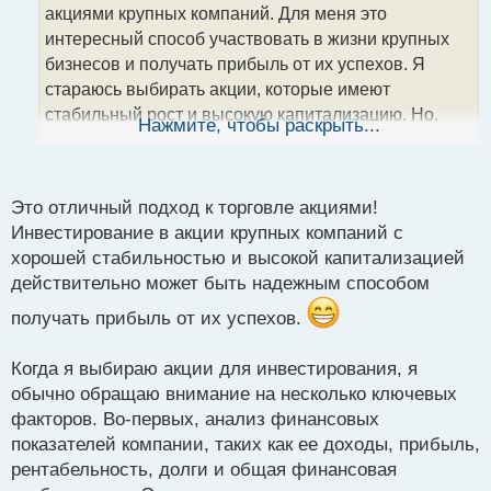
акциями крупных компаний. Для меня это
и
т
интересный способ участвовать в жизни крупных
а
бизнесов и получать прибыль от их успехов. Я
н
стараюсь выбирать акции, которые имеют
н
стабильный рост и высокую капитализацию. Но,
ы
Нажмите, чтобы раскрыть...
й
конечно же, каждый рынок имеет свои особенности.
п
Поделитесь своими мыслями о выборе акций и как
о
вы определяете перспективные компании для
с
Это отличный подход к торговле акциями!
инвестирования?
т
Инвестирование в акции крупных компаний с
хорошей стабильностью и высокой капитализацией
действительно может быть надежным способом
получать прибыль от их успехов.
Когда я выбираю акции для инвестирования, я
обычно обращаю внимание на несколько ключевых
факторов. Во-первых, анализ финансовых
показателей компании, таких как ее доходы, прибыль,
рентабельность, долги и общая финансовая