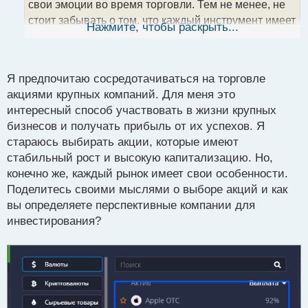
свои эмоции во время торговли. Тем не менее, не
н
стоит забывать о том, что каждый инструмент имеет
ы
Нажмите, чтобы раскрыть...
й
свои особенности, и нужно найти тот, который
п
соответствует вашему стилю и стратегии. Какие
о
преимущества и недостатки вы видите в торговле
с
Я предпочитаю сосредотачиваться на торговле
на индексах или других инструментах?
т
акциями крупных компаний. Для меня это
интересный способ участвовать в жизни крупных
бизнесов и получать прибыль от их успехов. Я
стараюсь выбирать акции, которые имеют
стабильный рост и высокую капитализацию. Но,
конечно же, каждый рынок имеет свои особенности.
Поделитесь своими мыслями о выборе акций и как
вы определяете перспективные компании для
инвестирования?