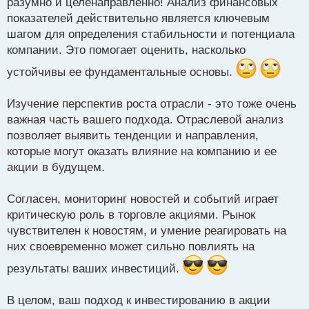
разумно и целенаправленно! Анализ финансовых
прибыль, рентабельность, долги и общая
показателей действительно является ключевым
финансовая стабильность. Это помогает мне
шагом для определения стабильности и потенциала
компании. Это помогает оценить, насколько
оценить ее фундаментальные показатели.
устойчивы ее фундаментальные основы.
Во-вторых, я изучаю перспективы роста отрасли, в
которой действует компания. Если отрасль имеет
Изучение перспектив роста отрасли - это тоже очень
хорошие перспективы на будущее, это может
важная часть вашего подхода. Отраслевой анализ
способствовать росту акций.
позволяет выявить тенденции и направления,
которые могут оказать влияние на компанию и ее
Также, не менее важно следить за новостями и
акции в будущем.
событиями, связанными с компанией, ее
конкурентами и общей экономической ситуацией.
Согласен, мониторинг новостей и событий играет
Новости могут сильно повлиять на цены акций, и
критическую роль в торговле акциями. Рынок
реагирование на них своевременно помогает
чувствителен к новостям, и умение реагировать на
них своевременно может сильно повлиять на
принимать обоснованные решения.
результаты ваших инвестиций.
В целом, ваш подход к инвестированию в акции