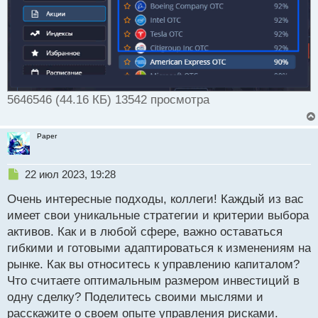
5646546 (44.16 КБ) 13542 просмотра
Paper
Н
22 июл 2023, 19:28
е
Очень интересные подходы, коллеги! Каждый из вас
п
р
имеет свои уникальные стратегии и критерии выбора
о
активов. Как и в любой сфере, важно оставаться
ч
гибкими и готовыми адаптироваться к изменениям на
и
т
рынке. Как вы относитесь к управлению капиталом?
а
Что считаете оптимальным размером инвестиций в
н
одну сделку? Поделитесь своими мыслями и
н
расскажите о своем опыте управления рисками.
ы