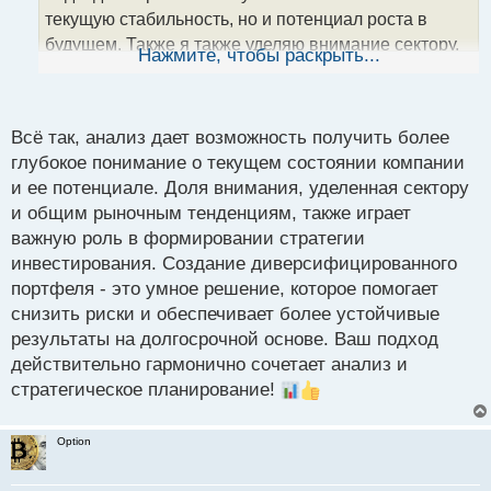
н
текущую стабильность, но и потенциал роста в
н
будущем. Также я также уделяю внимание сектору,
ы
Нажмите, чтобы раскрыть...
й
в котором работает компания, и общим тенденциям
п
на рынке. Такой подход помогает мне создать
о
диверсифицированный портфель и управлять
с
Всё так, анализ дает возможность получить более
рисками.
т
глубокое понимание о текущем состоянии компании
и ее потенциале. Доля внимания, уделенная сектору
и общим рыночным тенденциям, также играет
важную роль в формировании стратегии
инвестирования. Создание диверсифицированного
портфеля - это умное решение, которое помогает
снизить риски и обеспечивает более устойчивые
результаты на долгосрочной основе. Ваш подход
действительно гармонично сочетает анализ и
стратегическое планирование!
Option