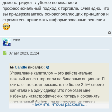
демонстрирует глубокое понимание и
профессиональный подход к торговле. Очевидно, что
вы придерживаетесь основополагающих принципов и
стремитесь принимать информированные решения.
Paper
Н
07 авг 2023, 21:24
е
п
р
Candle
писал(а):
о
Управление капиталом – это действительно
ч
важный аспект торговли на бинарных опционах. Я
и
т
считаю, что стоит рисковать не более 2-5% своего
а
капитала на одну сделку. Это помогает мне
н
избежать катастрофических потерь и сохранять
н
достаточный буфер для последующих сделок.
ы
Нажмите, чтобы раскрыть...
й
Также я стараюсь следить за своими эмоциями,
п