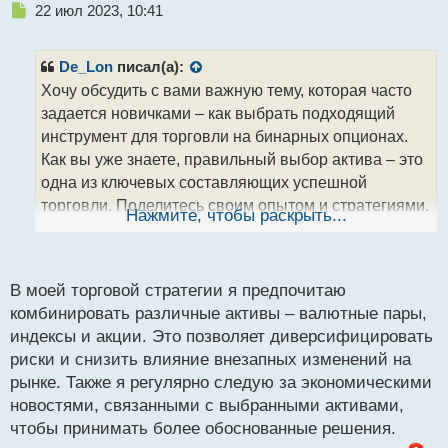
Н
22 июл 2023, 10:41
е
п
р
De_Lon
писал(а):
о
Хочу обсудить с вами важную тему, которая часто
ч
задается новичками – как выбрать подходящий
и
т
инструмент для торговли на бинарных опционах.
а
Как вы уже знаете, правильный выбор актива – это
н
одна из ключевых составляющих успешной
н
торговли. Поделитесь своим опытом и стратегиями,
ы
Нажмите, чтобы раскрыть...
й
какие инструменты вы предпочитаете торговать, и
п
почему. Может быть, у кого-то есть проверенные
о
временем подходы к выбору активов или
с
В моей торговой стратегии я предпочитаю
особенные методы анализа? Давайте обменяемся
т
комбинировать различные активы – валютные пары,
знаниями и поможем друг другу стать более
индексы и акции. Это позволяет диверсифицировать
успешными трейдерами!
риски и снизить влияние внезапных изменений на
рынке. Также я регулярно следую за экономическими
новостями, связанными с выбранными активами,
чтобы принимать более обоснованные решения.