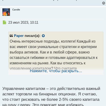
й
п
Candle
о
с
т
Н
23 июл 2023, 10:11
е
п
р
Paper
писал(а):
о
Очень интересные подходы, коллеги! Каждый из
ч
вас имеет свои уникальные стратегии и критерии
и
т
выбора активов. Как и в любой сфере, важно
а
оставаться гибкими и готовыми адаптироваться к
н
изменениям на рынке. Как вы относитесь к
н
управлению капиталом? Что считаете
ы
Нажмите, чтобы раскрыть...
й
оптимальным размером инвестиций в одну сделку?
п
Поделитесь своими мыслями и расскажите о своем
о
опыте управления рисками.
с
Управление капиталом – это действительно важный
т
аспект торговли на бинарных опционах. Я считаю,
что стоит рисковать не более 2-5% своего капитала
на одну сделку. Это помогает мне избежать