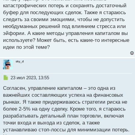
катастрофических потерь и сохранять достаточный
буфер для последующих сделок. Также я стараюсь
следить за своими эмоциями, чтобы не допустить
необдуманных решений под влиянием стресса или
эйфории. А какие методы управления капиталом вы
используете? Может быть, есть какие-то интересные
идеи по этой теме?
sky_d
Н
23 июл 2023, 13:55
е
Согласен, управление капиталом – это одна из
п
р
важнейших составляющих успеха на финансовых
о
рынках. Я также придерживаюсь стратегии риска не
ч
более 2-5% на одну сделку. Кроме того, я стараюсь
и
т
разрабатывать детальный план торговли, включая
а
точки входа и выхода из сделок, а также
н
устанавливаю стоп-лоссы для минимизации потерь.
н