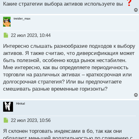
Какие стратегии выбора активов используете вы
treider_max
Н
22 июл 2023, 10:44
е
Интересно слышать разнообразие подходов к выбору
п
р
активов. Я также считаю, что диверсификация может
о
быть полезной, особенно когда рынок нестабилен.
ч
Мне интересно, как вы определяете периодичность
и
т
торговли на различных активах – краткосрочная или
а
долгосрочная стратегия? Или вы предпочитаете
н
смешивать разные временные горизонты?
н
ы
й
Hinkal
п
о
с
Н
22 июл 2023, 10:56
т
е
Я склонен торговать индексами в бо, так как они
п
р
обладают меньшей волатильностью по сравнению с