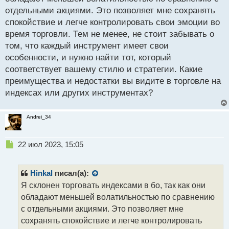
о
отдельными акциями. Это позволяет мне сохранять
ч
спокойствие и легче контролировать свои эмоции во
и
т
время торговли. Тем не менее, не стоит забывать о
а
том, что каждый инструмент имеет свои
н
особенности, и нужно найти тот, который
н
соответствует вашему стилю и стратегии. Какие
ы
й
преимущества и недостатки вы видите в торговле на
п
индексах или других инструментах?
о
с
т
Andrei_34
Н
22 июл 2023, 15:05
е
п
р
Hinkal
писал(а):
о
Я склонен торговать индексами в бо, так как они
ч
обладают меньшей волатильностью по сравнению
и
т
с отдельными акциями. Это позволяет мне
а
сохранять спокойствие и легче контролировать
н