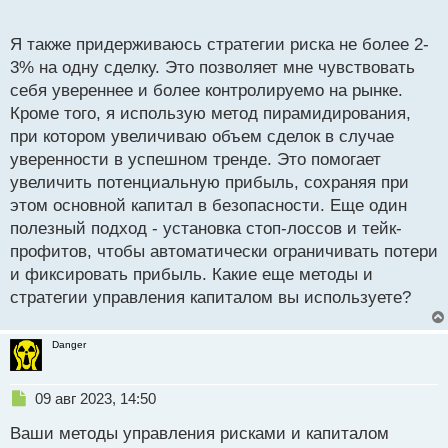
чтобы не допустить необдуманных решений под
о
влиянием стресса или эйфории. А какие методы
с
Я также придерживаюсь стратегии риска не более 2-
управления капиталом вы используете? Может
т
3% на одну сделку. Это позволяет мне чувствовать
быть, есть какие-то интересные идеи по этой теме?
себя увереннее и более контролируемо на рынке.
Кроме того, я использую метод пирамидирования,
при котором увеличиваю объем сделок в случае
уверенности в успешном тренде. Это помогает
увеличить потенциальную прибыль, сохраняя при
этом основной капитал в безопасности. Еще один
полезный подход - установка стоп-лоссов и тейк-
профитов, чтобы автоматически ограничивать потери
и фиксировать прибыль. Какие еще методы и
стратегии управления капиталом вы используете?
Danger
Н
09 авг 2023, 14:50
е
Ваши методы управления рисками и капиталом
п