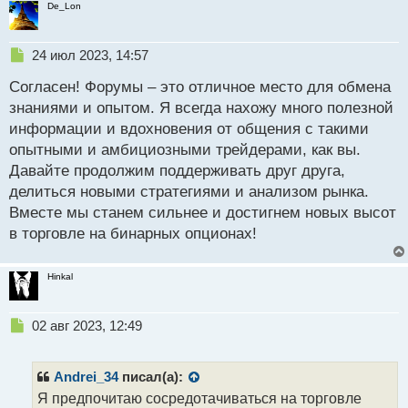
й
De_Lon
п
о
с
Н
24 июл 2023, 14:57
т
е
Согласен! Форумы – это отличное место для обмена
п
р
знаниями и опытом. Я всегда нахожу много полезной
о
информации и вдохновения от общения с такими
ч
опытными и амбициозными трейдерами, как вы.
и
т
Давайте продолжим поддерживать друг друга,
а
делиться новыми стратегиями и анализом рынка.
н
Вместе мы станем сильнее и достигнем новых высот
н
в торговле на бинарных опционах!
ы
й
п
Hinkal
о
с
т
Н
02 авг 2023, 12:49
е
п
р
Andrei_34
писал(а):
о
Я предпочитаю сосредотачиваться на торговле
ч