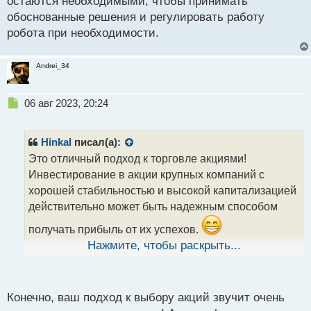
остаются необходимыми, чтобы принимать
обоснованные решения и регулировать работу
робота при необходимости.
Andrei_34
Н
06 авг 2023, 20:24
е
п
р
Hinkal
писал(а):
о
Это отличный подход к торговле акциями!
ч
Инвестирование в акции крупных компаний с
и
т
хорошей стабильностью и высокой капитализацией
а
действительно может быть надежным способом
н
н
получать прибыль от их успехов.
ы
Нажмите, чтобы раскрыть...
й
Когда я выбираю акции для инвестирования, я
п
обычно обращаю внимание на несколько ключевых
о
с
факторов. Во-первых, анализ финансовых
Конечно, ваш подход к выбору акций звучит очень
т
показателей компании, таких как ее доходы,