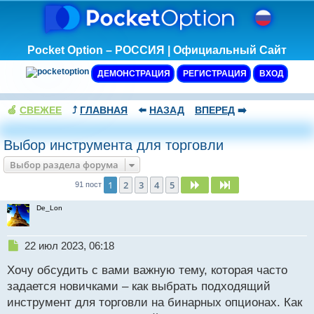
Pocket Option – РОССИЯ | Официальный Сайт
ДЕМОНСТРАЦИЯ
РЕГИСТРАЦИЯ
ВХОД
🍏
СВЕЖЕЕ
⤴️
ГЛАВНАЯ
⬅️
НАЗАД
ВПЕРЕД
➡️
Выбор инструмента для торговли
Выбор раздела форума
1
2
3
4
5
След.
След.
91 пост
De_Lon
Н
22 июл 2023, 06:18
е
Хочу обсудить с вами важную тему, которая часто
п
р
задается новичками – как выбрать подходящий
о
инструмент для торговли на бинарных опционах. Как
ч