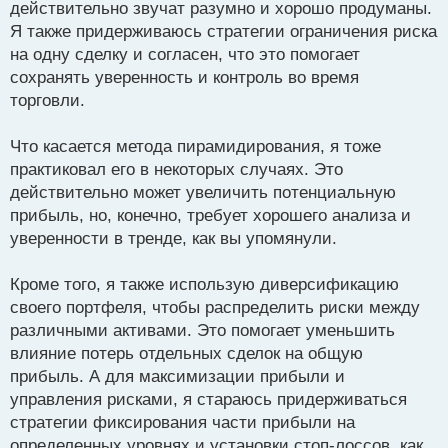
р
действительно звучат разумно и хорошо продуманы.
о
Я также придерживаюсь стратегии ограничения риска
ч
на одну сделку и согласен, что это помогает
и
т
сохранять уверенность и контроль во время
а
торговли.
н
н
Что касается метода пирамидирования, я тоже
ы
й
практиковал его в некоторых случаях. Это
п
действительно может увеличить потенциальную
о
прибыль, но, конечно, требует хорошего анализа и
с
уверенности в тренде, как вы упомянули.
т
Кроме того, я также использую диверсификацию
своего портфеля, чтобы распределить риски между
различными активами. Это помогает уменьшить
влияние потерь отдельных сделок на общую
прибыль. А для максимизации прибыли и
управления рисками, я стараюсь придерживаться
стратегии фиксирования части прибыли на
определенных уровнях и установки стоп-лоссов, как