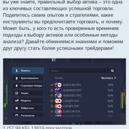
вы уже знаете, правильный выбор актива – это одна
и
т
из ключевых составляющих успешной торговли.
а
Поделитесь своим опытом и стратегиями, какие
н
инструменты вы предпочитаете торговать, и почему.
н
Может быть, у кого-то есть проверенные временем
ы
й
подходы к выбору активов или особенные методы
п
анализа? Давайте обменяемся знаниями и поможем
о
друг другу стать более успешными трейдерами!
с
т
1 (57.99 КБ) 13619 просмотров