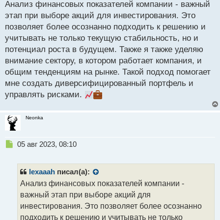
Анализ финансовых показателей компании - важный
п
р
этап при выборе акций для инвестирования. Это
о
позволяет более осознанно подходить к решению и
ч
учитывать не только текущую стабильность, но и
и
т
потенциал роста в будущем. Также я также уделяю
а
внимание сектору, в котором работает компания, и
н
общим тенденциям на рынке. Такой подход помогает
н
мне создать диверсифицированный портфель и
ы
й
управлять рисками.
п
о
с
Neonka
т
Н
05 авг 2023, 08:10
е
п
р
lexaaah
писал(а):
о
Анализ финансовых показателей компании -
ч
важный этап при выборе акций для
и
т
инвестирования. Это позволяет более осознанно
а
подходить к решению и учитывать не только