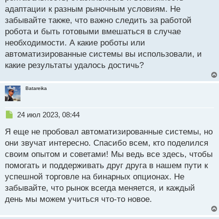
адаптации к разным рыночным условиям. Не
забывайте также, что важно следить за работой
робота и быть готовыми вмешаться в случае
необходимости. А какие роботы или
автоматизированные системы вы использовали, и
какие результаты удалось достичь?
Batareika
Н
24 июл 2023, 08:44
е
Я еще не пробовал автоматизированные системы, но
п
р
они звучат интересно. Спасибо всем, кто поделился
о
своим опытом и советами! Мы ведь все здесь, чтобы
ч
помогать и поддерживать друг друга в нашем пути к
и
т
успешной торговле на бинарных опционах. Не
а
забывайте, что рынок всегда меняется, и каждый
н
день мы можем учиться что-то новое.
н
ы