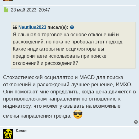
Н
23 май 2023, 20:47
е
п
р
Nautilus2023
писал(а):
о
Я слышал о торговле на основе отклонений и
ч
расхождений, но пока не пробовал этот подход.
и
т
Какие индикаторы или осцилляторы вы
а
предпочитаете использовать при поиске
н
отклонений и расхождений?
н
ы
й
Cтохастический осциллятор и MACD для поиска
п
отклонений и расхождений лучшее решение, ИМХО.
о
Они помогают мне определить, когда цена движется в
с
противоположном направлении по отношению к
т
индикатору, что может указывать на возможные
смены направления тренда.
Danger