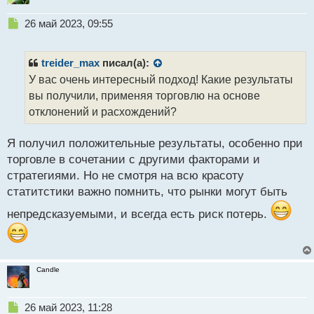
Н
26 май 2023, 09:55
е
п
р
treider_max
писал(а):
о
У вас очень интересный подход! Какие результаты
ч
вы получили, применяя торговлю на основе
и
т
отклонений и расхождений?
а
н
Я получил положительные результаты, особенно при
н
торговле в сочетании с другими факторами и
ы
й
стратегиями. Но не смотря на всю красоту
п
статитстики важно помнить, что рынки могут быть
о
с
непредсказуемыми, и всегда есть риск потерь.
т
Candle
Н
26 май 2023, 11:28