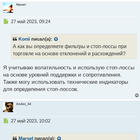
Marsel
Н
27 май 2023, 09:24
е
п
р
Konii
писал(а):
о
А как вы определяете фильтры и стоп-лоссы при
ч
торговле на основе отклонений и расхождений?
и
т
а
Я учитываю волатильность и использую стоп-лоссы
н
на основе уровней поддержки и сопротивления.
н
Также могу использовать технические индикаторы
ы
й
для определения стоп-лоссов.
п
о
Andrei_34
с
т
Н
27 май 2023, 10:02
е
п
р
Marsel
писал(а):