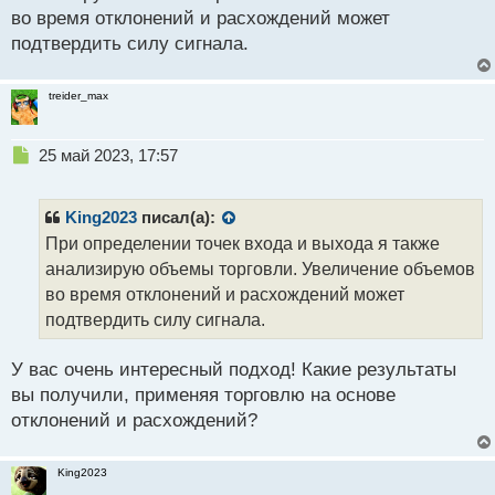
о
во время отклонений и расхождений может
ч
подтвердить силу сигнала.
и
т
а
treider_max
н
н
ы
Н
25 май 2023, 17:57
й
е
п
п
о
р
King2023
писал(а):
с
о
При определении точек входа и выхода я также
т
ч
анализирую объемы торговли. Увеличение объемов
и
т
во время отклонений и расхождений может
а
подтвердить силу сигнала.
н
н
У вас очень интересный подход! Какие результаты
ы
й
вы получили, применяя торговлю на основе
п
отклонений и расхождений?
о
с
т
King2023