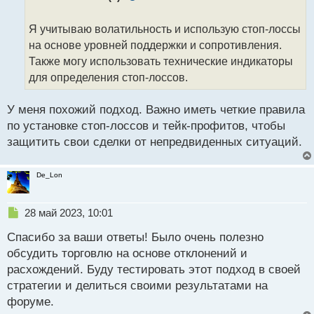
о
ч
Я учитываю волатильность и использую стоп-лоссы
и
т
на основе уровней поддержки и сопротивления.
а
Также могу использовать технические индикаторы
н
для определения стоп-лоссов.
н
ы
й
У меня похожий подход. Важно иметь четкие правила
п
по установке стоп-лоссов и тейк-профитов, чтобы
о
защитить свои сделки от непредвиденных ситуаций.
с
т
De_Lon
Н
28 май 2023, 10:01
е
Спасибо за ваши ответы! Было очень полезно
п
р
обсудить торговлю на основе отклонений и
о
расхождений. Буду тестировать этот подход в своей
ч
стратегии и делиться своими результатами на
и
т
форуме.
а