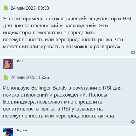
Н
24 май 2023, 09:33
е
Я также применяю стохастический осциллятор и RSI
п
р
для поиска отклонений и расхождений. Эти
о
индикаторы помогают мне определить
ч
перекупленность или перепроданность рынка, что
и
т
может сигнализировать о возможных разворотах.
а
н
Batut
н
ы
й
Н
24 май 2023, 15:26
п
е
о
Использую Bollinger Bands в сочетании с RSI для
п
с
р
поиска отклонений и расхождений. Полосы
т
о
Боллинджера позволяют мне определить
ч
волатильность рынка, а RSI указывает на
и
т
перекупленность или перепроданность актива.
а
н
De_Lon
н