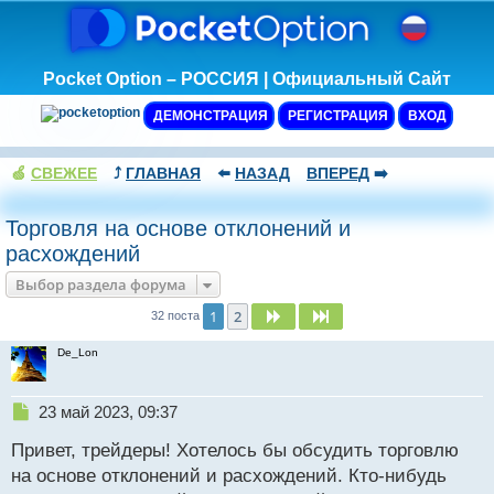
Pocket Option – РОССИЯ | Официальный Сайт
ДЕМОНСТРАЦИЯ
РЕГИСТРАЦИЯ
ВХОД
🍏
СВЕЖЕЕ
⤴️
ГЛАВНАЯ
⬅️
НАЗАД
ВПЕРЕД
➡️
Торговля на основе отклонений и
расхождений
Выбор раздела форума
1
2
След.
След.
32 поста
De_Lon
Н
23 май 2023, 09:37
е
Привет, трейдеры! Хотелось бы обсудить торговлю
п
р
на основе отклонений и расхождений. Кто-нибудь
о