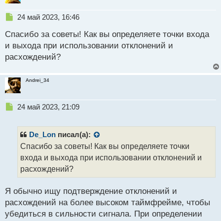
ы
й
Н
24 май 2023, 16:46
п
е
о
Спасибо за советы! Как вы определяете точки входа
п
с
р
и выхода при использовании отклонений и
т
о
расхождений?
ч
и
т
Andrei_34
а
н
н
Н
24 май 2023, 21:09
ы
е
й
п
п
р
De_Lon
писал(а):
о
о
Спасибо за советы! Как вы определяете точки
с
ч
входа и выхода при использовании отклонений и
т
и
т
расхождений?
а
н
Я обычно ищу подтверждение отклонений и
н
расхождений на более высоком таймфрейме, чтобы
ы
й
убедиться в сильности сигнала. При определении