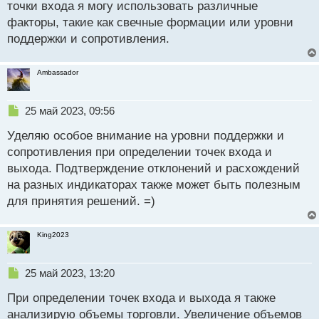
п
точки входа я могу использовать различные
о
факторы, такие как свечные формации или уровни
с
поддержки и сопротивления.
т
Ambassador
Н
25 май 2023, 09:56
е
Уделяю особое внимание на уровни поддержки и
п
р
сопротивления при определении точек входа и
о
выхода. Подтверждение отклонений и расхождений
ч
на разных индикаторах также может быть полезным
и
т
для принятия решений. =)
а
н
King2023
н
ы
й
Н
25 май 2023, 13:20
п
е
о
При определении точек входа и выхода я также
п
с
р
анализирую объемы торговли. Увеличение объемов
т