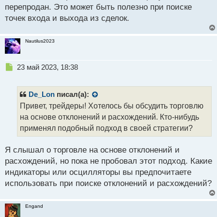
перепродан. Это может быть полезно при поиске
и
т
точек входа и выхода из сделок.
а
н
Nautilus2023
н
ы
й
Н
23 май 2023, 18:38
п
е
о
п
с
р
De_Lon
писал(а):
т
о
Привет, трейдеры! Хотелось бы обсудить торговлю
ч
на основе отклонений и расхождений. Кто-нибудь
и
т
применял подобный подход в своей стратегии?
а
н
Я слышал о торговле на основе отклонений и
н
расхождений, но пока не пробовал этот подход. Какие
ы
й
индикаторы или осцилляторы вы предпочитаете
п
использовать при поиске отклонений и расхождений?
о
с
т
Engand