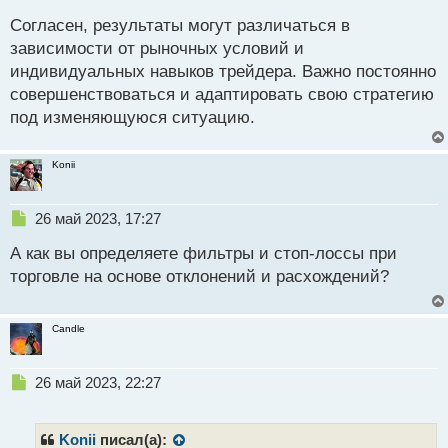
е
Cогласен, результаты могут различаться в
п
р
зависимости от рыночных условий и
о
индивидуальных навыков трейдера. Важно постоянно
ч
совершенствоваться и адаптировать свою стратегию
и
т
под изменяющуюся ситуацию.
а
н
Konii
н
ы
й
Н
26 май 2023, 17:27
п
е
о
А как вы определяете фильтры и стоп-лоссы при
п
с
р
торговле на основе отклонений и расхождений?
т
о
ч
и
Candle
т
а
н
Н
26 май 2023, 22:27
н
е
ы
п
й
р
Konii
писал(а):