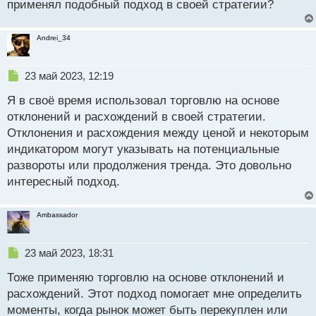
применял подобный подход в своей стратегии?
ч
и
т
Andrei_34
а
н
н
Н
23 май 2023, 12:19
ы
е
й
Я в своё время использовал торговлю на основе
п
п
р
отклонений и расхождений в своей стратегии.
о
о
Отклонения и расхождения между ценой и некоторым
с
ч
индикатором могут указывать на потенциальные
т
и
т
развороты или продолжения тренда. Это довольно
а
интересный подход.
н
н
ы
Ambassador
й
п
Н
о
23 май 2023, 18:31
е
с
Тоже применяю торговлю на основе отклонений и
п
т
р
расхождений. Этот подход помогает мне определить
о
моменты, когда рынок может быть перекуплен или
ч