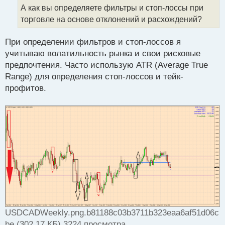
п
о
А как вы определяете фильтры и стоп-лоссы при
о
ч
торговле на основе отклонений и расхождений?
с
и
т
т
а
При определении фильтров и стоп-лоссов я
н
учитываю волатильность рынка и свои рисковые
н
предпочтения. Часто использую ATR (Average True
ы
й
Range) для определения стоп-лоссов и тейк-
п
профитов.
о
с
т
USDCADWeekly.png.b81188c03b3711b323eaa6af51d06c
be (302.17 КБ) 3224 просмотра