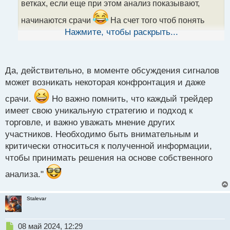
ветках, если еще при этом анализ показывают,
н
н
начинаются срачи
На счет того чтоб понять
ы
принцип торговли по сигналам, здесь тоже
Нажмите, чтобы раскрыть...
й
неоднозначности. Человек специально где - то
п
может косяки делать, камуфлируя систему, если ему
о
с
кажется что ее можно считать. А так по идее на
Да, действительно, в моменте обсуждения сигналов
т
каждом форуме есть такая ветка, как
может возникать некоторая конфронтация и даже
неотъемлемый атрибут
срачи.
Но важно помнить, что каждый трейдер
имеет свою уникальную стратегию и подход к
торговле, и важно уважать мнение других
участников. Необходимо быть внимательным и
критически относиться к полученной информации,
чтобы принимать решения на основе собственного
анализа."
Stalevar
Н
08 май 2024, 12:29