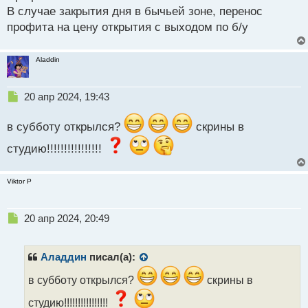
В случае закрытия дня в бычьей зоне, перенос
ы
й
профита на цену открытия с выходом по б/у
п
о
с
Aladdin
т
Н
20 апр 2024, 19:43
е
п
в субботу открылся?
скрины в
р
о
студию!!!!!!!!!!!!!!!!
ч
и
т
Viktor P
а
н
Н
20 апр 2024, 20:49
н
е
ы
п
й
р
п
Аладдин
писал(а):
о
о
ч
в субботу открылся?
скрины в
с
и
т
студию!!!!!!!!!!!!!!!!
т