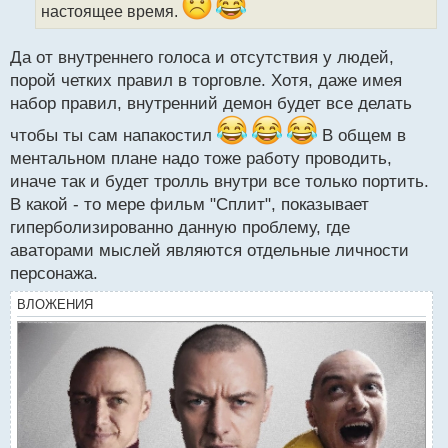
н
настоящее время.
ы
й
Да от внутреннего голоса и отсутствия у людей,
п
порой четких правил в торговле. Хотя, даже имея
о
с
набор правил, внутренний демон будет все делать
т
чтобы ты сам напакостил
В общем в
ментальном плане надо тоже работу проводить,
иначе так и будет тролль внутри все только портить.
В какой - то мере фильм "Сплит", показывает
гиперболизированно данную проблему, где
аваторами мыслей являются отдельные личности
персонажа.
ВЛОЖЕНИЯ