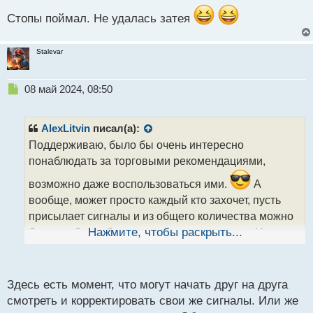
с
Стопы поймал. Не удалась затея
т
Stalevar
Н
08 май 2024, 08:50
е
п
р
AlexLitvin
писал(а):
о
Поддерживаю, было бы очень интересно
ч
понаблюдать за торговыми рекомендациями,
и
т
возможно даже воспользоваться ими.
А
а
вообще, может просто каждый кто захочет, пусть
н
н
присылает сигналы и из общего количества можно
ы
будет выбрать более менее качественные. Не для
Нажмите, чтобы раскрыть...
й
того чтобы торговать по ним, а понять принцип
п
торговли. Затея конечно так себе, но ветка явно
о
с
Здесь есть момент, что могут начать друг на друга
оживёт и возможно будет всегда в топе...
т
смотреть и корректировать свои же сигналы. Или же