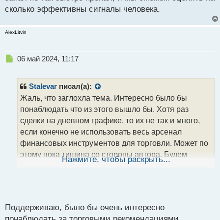
н
сколько эффективны сигналы человека.
ы
й
п
AlexLitvin
о
с
т
Н
06 май 2024, 11:17
е
п
р
Stalevar
писал(а):
о
Жаль, что заглохла тема. Интересно было бы
ч
понаблюдать что из этого вышло бы. Хотя раз
и
т
сделки на дневном графике, то их не так и много,
а
если конечно не использовать весь арсенал
н
финансовых инструментов для торговли. Может по
н
этому пока тишина со стороны автора. Будем
ы
Нажмите, чтобы раскрыть...
й
надеяться, что запал не так быстро пропал, и мы
п
сможем оценить на сколько эффективны сигналы
о
человека.
с
т
Поддерживаю, было бы очень интересно
понаблюдать за торговыми рекомендациями,