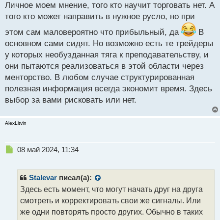
н
Личное моем мнение, того кто научит торговать нет. А
н
того кто может направить в нужное русло, но при
ы
й
этом сам маловероятно что прибыльный, да
В
п
основном сами сидят. Но возможно есть те трейдеры
о
с
у которых необузданная тяга к преподавательству, и
т
они пытаются реализоваться в этой области через
менторство. В любом случае структурированная
полезная информация всегда экономит время. Здесь
выбор за вами рисковать или нет.
AlexLitvin
Н
08 май 2024, 11:34
е
п
р
Stalevar
писал(а):
о
Здесь есть момент, что могут начать друг на друга
ч
смотреть и корректировать свои же сигналы. Или
и
т
же одни повторять просто других. Обычно в таких
а