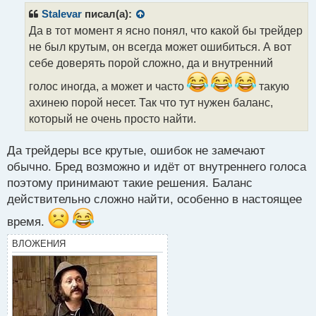
р
Stalevar
писал(а):
о
Да в тот момент я ясно понял, что какой бы трейдер
ч
не был крутым, он всегда может ошибиться. А вот
и
т
себе доверять порой сложно, да и внутренний
а
голос иногда, а может и часто
такую
н
н
ахинею порой несет. Так что тут нужен баланс,
ы
который не очень просто найти.
й
п
Да трейдеры все крутые, ошибок не замечают
о
с
обычно. Бред возможно и идёт от внутреннего голоса
т
поэтому принимают такие решения. Баланс
действительно сложно найти, особенно в настоящее
время.
ВЛОЖЕНИЯ