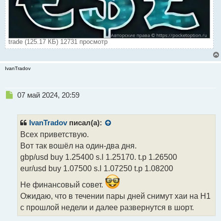
trade (125.17 КБ) 12731 просмотр
IvanTradov
Н
07 май 2024, 20:59
е
п
р
IvanTradov
писал(а):
о
Всех приветствую.
ч
Вот так вошёл на один-два дня.
и
т
gbp/usd buy 1.25400 s.l 1.25170. t.p 1.26500
а
eur/usd buy 1.07500 s.l 1.07250 t.p 1.08200
н
н
Не финансовый совет.
ы
Ожидаю, что в течении пары дней снимут хаи на Н1
й
с прошлой недели и далее развернутся в шорт.
п
о