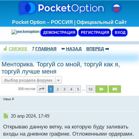
Pocket Option – РОССИЯ | Официальный Сайт
ДЕМОНСТРАЦИЯ
РЕГИСТРАЦИЯ
ВХОД
🍏
СВЕЖЕЕ
⤴️
ГЛАВНАЯ
⬅️
НАЗАД
ВПЕРЕД
➡️
Менторика. Торгуй со мной, торгуй как я,
торгуй лучше меня
Выбор раздела форума
Страница
1
из
16
1
2
3
4
5
16
След.
След.
308 постов
…
Viktor P
Н
20 апр 2024, 17:49
е
Открываю данную ветку, на которую буду заливать
п
р
входы на дневном графике. Отложенными ордерами.
о