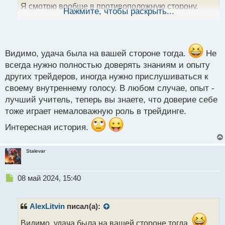
Я смотрю вообще в противоположную сторону,
ы
Нажмите, чтобы раскрыть...
й
думаю ну он спец, знает что делает. В итоге я
п
закрываю свою сделку и встаю в переворот. А
о
рынок идет как я и намечал. В итоге выхватил я по
с
самое не балуй тогда.
т
Видимо, удача была на вашей стороне тогда.
Не
Спрашиваю у того трейдера типа : "Как ты, не туда
всегда нужно полностью доверять знаниям и опыту
же пошло?"
других трейдеров, иногда нужно прислушиваться к
Он отвечает в стиле: "Да пофигу, добавил, вырулил,
своему внутреннему голосу. В любом случае, опыт -
лучший учитель, теперь вы знаете, что доверие себе
перевернулся, взял там и там".
тоже играет немаловажную роль в трейдинге.
А я тихо матерюсь себе под нос, проклиная себя и
Интересная история.
его по дурости
Stalevar
Н
08 май 2024, 15:40
е
п
р
AlexLitvin
писал(а):
о
ч
Видимо, удача была на вашей стороне тогда.