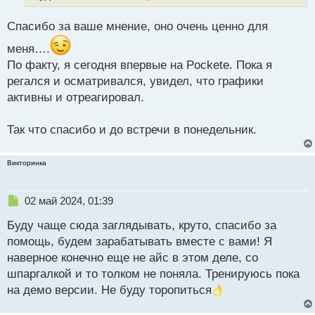
а
н
Спасибо за ваше мнение, оно очень ценно для
н
ы
меня….
й
По факту, я сегодня впервые на Pockete. Пока я
п
регался и осматривался, увидел, что графики
о
активны и отреагировал.
с
т
Так что спасибо и до встречи в понедельник.
Викторинка
Н
02 май 2024, 01:39
е
Буду чаще сюда заглядывать, круто, спасибо за
п
р
помощь, будем зарабатывать вместе с вами! Я
о
наверное конечно еще не айс в этом деле, со
ч
шпаргалкой и то толком не поняла. Тренируюсь пока
и
т
на демо версии. Не буду торопиться
а
н