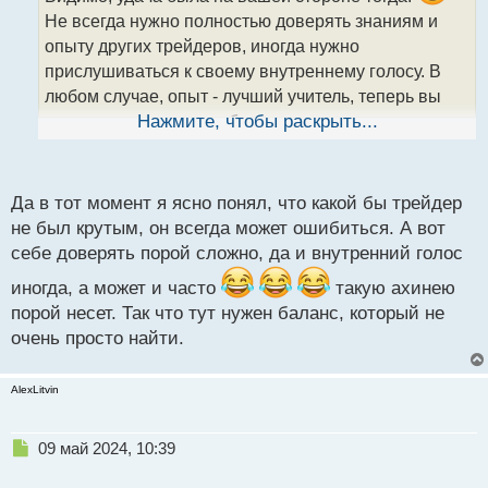
и
Не всегда нужно полностью доверять знаниям и
т
опыту других трейдеров, иногда нужно
а
прислушиваться к своему внутреннему голосу. В
н
н
любом случае, опыт - лучший учитель, теперь вы
ы
знаете, что доверие себе тоже играет
Нажмите, чтобы раскрыть...
й
немаловажную роль в трейдинге. Интересная
п
о
история.
с
Да в тот момент я ясно понял, что какой бы трейдер
т
не был крутым, он всегда может ошибиться. А вот
себе доверять порой сложно, да и внутренний голос
иногда, а может и часто
такую ахинею
порой несет. Так что тут нужен баланс, который не
очень просто найти.
AlexLitvin
Н
09 май 2024, 10:39
е
п