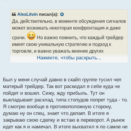
е
п
р
AlexLitvin
писал(а):
о
Да, действительно, в моменте обсуждения сигналов
ч
может возникать некоторая конфронтация и даже
и
т
срачи.
Но важно помнить, что каждый трейдер
а
имеет свою уникальную стратегию и подход к
н
н
торговле, и важно уважать мнение других
ы
участников. Необходимо быть внимательным и
Нажмите, чтобы раскрыть...
й
критически относиться к полученной информации,
п
чтобы принимать решения на основе собственного
о
с
Был у меня случай давно в скайп группе тусил чел
анализа."
т
матерый трейдер. Так вот раскидал я себе куда че
пойдет и вошел. Сижу, жду прибыль. Тут он
выкладывает расклад, типа стопудов попрет туда - то.
Я смотрю вообще в противоположную сторону,
думаю ну он спец, знает что делает. В итоге я
закрываю свою сделку и встаю в переворот. А рынок
идет как я и намечал. В итоге выхватил я по самое не