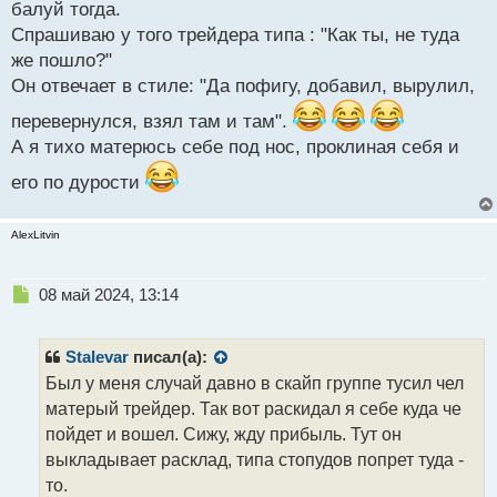
балуй тогда.
Спрашиваю у того трейдера типа : "Как ты, не туда
же пошло?"
Он отвечает в стиле: "Да пофигу, добавил, вырулил,
перевернулся, взял там и там".
А я тихо матерюсь себе под нос, проклиная себя и
его по дурости
AlexLitvin
Н
08 май 2024, 13:14
е
п
р
Stalevar
писал(а):
о
Был у меня случай давно в скайп группе тусил чел
ч
матерый трейдер. Так вот раскидал я себе куда че
и
т
пойдет и вошел. Сижу, жду прибыль. Тут он
а
выкладывает расклад, типа стопудов попрет туда -
н
то.
н