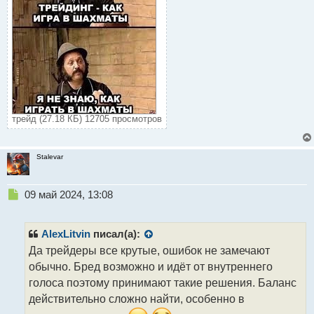
трейд (27.18 КБ) 12705 просмотров
Stalevar
Н
09 май 2024, 13:08
е
п
р
AlexLitvin
писал(а):
о
Да трейдеры все крутые, ошибок не замечают
ч
обычно. Бред возможно и идёт от внутреннего
и
т
голоса поэтому принимают такие решения. Баланс
а
действительно сложно найти, особенно в
н