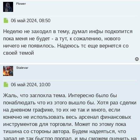
Flower
н
ы
й
Н
06 май 2024, 08:50
п
е
о
Неделю не заходил в тему, думал инфы подкопится
п
с
р
пока меня не будет - а тут, к сожалению, нового
т
о
ничего не появилось. Надеюсь тс еще вернется со
ч
своей темой
и
т
а
Stalevar
н
н
ы
Н
06 май 2024, 10:00
й
е
п
Жаль, что заглохла тема. Интересно было бы
п
о
р
понаблюдать что из этого вышло бы. Хотя раз сделки
с
о
на дневном графике, то их не так и много, если
т
ч
конечно не использовать весь арсенал финансовых
и
т
инструментов для торговли. Может по этому пока
а
тишина со стороны автора. Будем надеяться, что
н
запал не так быстро пропал, и мы сможем оценить на