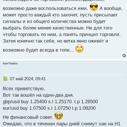
возможно даже воспользоваться ими.
А вообще,
может просто каждый кто захочет, пусть присылает
сигналы и из общего количества можно будет
выбрать более менее качественные. Не для того
чтобы торговать по ним, а понять принцип торговли.
Затея конечно так себе, но ветка явно оживёт и
возможно будет всегда в топе...
IvanTradov
Н
07 май 2024, 09:41
е
Всех приветствую.
п
р
Вот так вошёл на один-два дня.
о
gbp/usd buy 1.25400 s.l 1.25170. t.p 1.26500
ч
eur/usd buy 1.07500 s.l 1.07250 t.p 1.08200
и
т
Не финансовый совет.
а
Ожидаю, что в течении пары дней снимут хаи на Н1
н