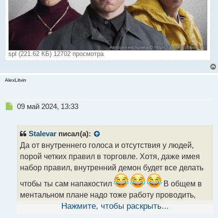
spl (221.62 КБ) 12702 просмотра
AlexLitvin
Н
09 май 2024, 13:33
е
п
р
Stalevar
писал(а):
о
Да от внутреннего голоса и отсутствия у людей,
ч
порой четких правил в торговле. Хотя, даже имея
и
т
набор правил, внутренний демон будет все делать
а
чтобы ты сам напакостил
В общем в
н
н
ментальном плане надо тоже работу проводить,
ы
иначе так и будет тролль внутри все только портить.
Нажмите, чтобы раскрыть...
й
В какой - то мере фильм "Сплит", показывает