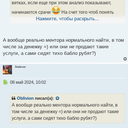
а
ветках, если еще при этом анализ показывают,
н
н
начинаются срачи
На счет того чтоб понять
ы
принцип торговли по сигналам, здесь тоже
Нажмите, чтобы раскрыть...
й
неоднозначности. Человек специально где - то
п
может косяки делать, камуфлируя систему, если ему
о
с
кажется что ее можно считать. А так по идее на
А вообще реально ментора нормального найти, в том
т
каждом форуме есть такая ветка, как
числе за денежку =) или они не продают такие
услуги, а сами сидят тихо бабло рубят?)
неотъемлемый атрибут
Stalevar
Н
08 май 2024, 10:02
е
п
р
Oblivion
писал(а):
о
А вообще реально ментора нормального найти, в
ч
том числе за денежку =) или они не продают такие
и
т
услуги, а сами сидят тихо бабло рубят?)
а