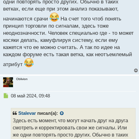
одни повторять просто других. Обычно в таких
ветках, если еще при этом анализ показывают,
начинаются срачи
На счет того чтоб понять
принцип торговли по сигналам, здесь тоже
неоднозначности. Человек специально где - то может
косяки делать, камуфлируя систему, если ему
кажется что ее можно считать. А так по идее на
каждом форуме есть такая ветка, как неотъемлемый
атрибут
Oblivion
Н
08 май 2024, 09:48
е
п
р
Stalevar
писал(а):
о
Здесь есть момент, что могут начать друг на друга
ч
смотреть и корректировать свои же сигналы. Или
и
т
же одни повторять просто других. Обычно в таких