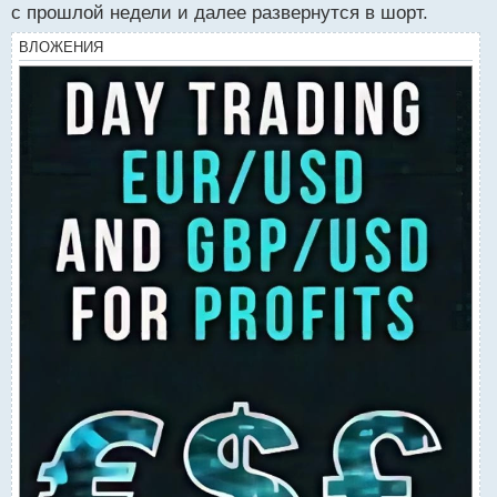
н
с прошлой недели и далее развернутся в шорт.
ы
ВЛОЖЕНИЯ
й
п
о
с
т