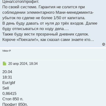
Цена/сотоп/профит.
ч
По своей системе. Гарантия не солится при
и
т
соблюдении элементарного Мани-менеджмента-
а
убыток по сделке не более 1/50 от капитала.
н
В день буду давать от нуля до трёх входов. Далее
н
буду отписываться по ходу дела….
ы
й
Также буду вести прозрачный дневник сделок.
п
Короче «Поехали!», как сказал сами знаете кто…
о
с
т
Viktor P
Н
20 апр 2024, 18:34
е
20.04
п
р
18:31
о
Eur/gbf
ч
Sell
и
т
0,86415
а
Стоп 850 п.
н
Профит 850п.
н