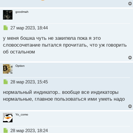
и
т
goodmah
а
н
н
Н
27 мар 2023, 18:44
ы
е
й
у меня бошка чуть не закипела пока я это
п
п
р
словосочетание пытался прочитать, что уж говорить
о
о
с
об остальном
ч
т
и
т
Option
а
н
н
Н
28 мар 2023, 15:45
ы
е
й
нормальный индикатор.. вообще все индикаторы
п
п
р
нормальные, главное пользоваться ими уметь надо
о
о
с
ч
т
и
Yo_como
т
а
н
Н
28 мар 2023, 18:24