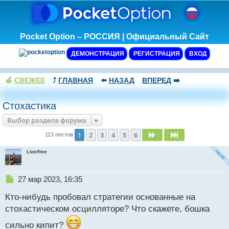
Pocket Option – РОССИЯ | Официальный Сайт
ДЕМОНСТРАЦИЯ
РЕГИСТРАЦИЯ
ВХОД
🍏
СВЕЖЕЕ
⤴️
ГЛАВНАЯ
⬅️
НАЗАД
ВПЕРЕД
➡️
Стохастика
Выбор раздела форума
1
2
3
4
5
6
След.
След.
113 постов
Liverfree
Н
27 мар 2023, 16:35
е
Кто-нибудь пробовал стратегии основанные на
п
р
стохастическом осцилляторе? Что скажете, бошка
о
сильно кипит?
ч