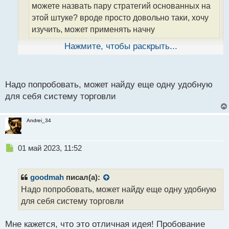
можете назвать пару стратегий основанных на
т
а
этой штуке? вроде просто довольно таки, хочу
н
изучить, может применять начну
н
ы
Нажмите, чтобы раскрыть...
й
п
Stochastic Overbought/Oversold
о
с
Надо попробовать, может найду еще одну удобную
Эта стратегия основана на использовании
т
для себя систему торговли
индикатора Стохастик для определения
перекупленности и перепроданности актива.
Andrei_34
Первым шагом является настройка Стохастик на
период 14. Затем мы отмечаем уровни 80 и 20 на
графике индикатора.
Н
01 май 2023, 11:52
е
п
Когда Стохастик пересекает уровень 80 сверху
р
goodmah
писал(а):
вниз, это сигнализирует о том, что актив стал
о
Надо попробовать, может найду еще одну удобную
перекупленным и вероятность его дальнейшего
ч
для себя систему торговли
и
понижения высока. В этом случае можно открыть
т
короткую позицию. Когда Стохастик пересекает
а
Мне кажется, что это отличная идея! Пробование
уровень 20 снизу вверх, это сигнализирует о том,