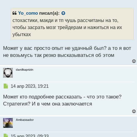
е
п
р
Yo_como
писал(а):
о
стохастики, макди и тп чушь рассчитаны на то,
ч
чтобы засрать мозг трейдерам и нажиться на их
и
т
убытках
а
н
Может у вас просто опыт не удачный был? а то я вот
н
не возьмусь так резко высказываться об этом
ы
й
п
danilkaprizin
о
с
т
Н
14 апр 2023, 19:21
е
Может кто подробнее рассказать - что это такое?
п
р
Стратегия? И в чем она заключается
о
ч
и
Ambassador
т
а
н
Н
15 апр 2023, 09:33