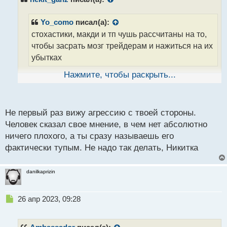
о
ч
Yo_como
писал(а):
и
стохастики, макди и тп чушь рассчитаны на то,
т
а
чтобы засрать мозг трейдерам и нажиться на их
н
убытках
н
ы
Нажмите, чтобы раскрыть...
й
Вы хоть пробовали на ней торговать, чтобы
п
говорить об убытках? Всегда удивляют люди,
о
которые по незнанию или по своим ошибкам уходят
с
Не первый раз вижу агрессию с твоей стороны.
в минус, а потом винят всех и все, и не важно, что
т
Человек сказал свое мнение, в чем нет абсолютно
весь мир пользуется и закрывает сделки в плюс
ничего плохого, а ты сразу называешь его
фактически тупым. Не надо так делать, Никитка
danilkaprizin
Н
26 апр 2023, 09:28
е
п
р