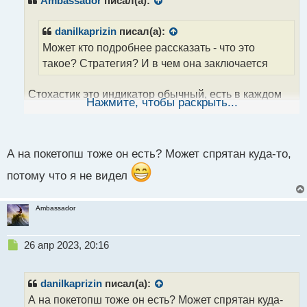
Ambassador
писал(а):
о
ч
danilkaprizin
писал(а):
и
Может кто подробнее рассказать - что это
т
а
такое? Стратегия? И в чем она заключается
н
н
Стохастик это индикатор обычный, есть в каждом
ы
Нажмите, чтобы раскрыть...
й
терминале. У него диапазон от 0 до 100, и обычно
п
считается, что значения выше 80 свидетельствуют о
о
перекупленности рынка, а значения ниже 20
с
А на покетопш тоже он есть? Может спрятан куда-то,
свидетельствуют о перепроданности рынка. То есть
т
есть цена в зоне между 80 и 100, то бери свечки на
потому что я не видел
понижение. Но не все подряд)
Ambassador
Н
26 апр 2023, 20:16
е
п
р
danilkaprizin
писал(а):
о
А на покетопш тоже он есть? Может спрятан куда-
ч