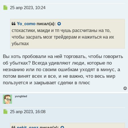
Н
25 апр 2023, 10:24
е
п
р
Yo_como
писал(а):
о
стохастики, макди и тп чушь рассчитаны на то,
ч
чтобы засрать мозг трейдерам и нажиться на их
и
т
убытках
а
н
Вы хоть пробовали на ней торговать, чтобы говорить
н
об убытках? Всегда удивляют люди, которые по
ы
й
незнанию или по своим ошибкам уходят в минус, а
п
потом винят всех и все, и не важно, что весь мир
о
пользуется и закрывает сделки в плюс
с
т
yungblad
Н
25 апр 2023, 16:08
е
п
р
nekit_ganz
писал(а):