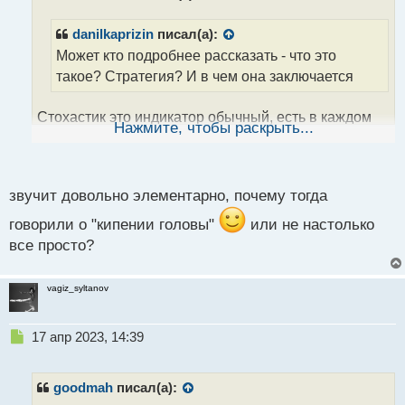
о
ч
danilkaprizin
писал(а):
и
Может кто подробнее рассказать - что это
т
а
такое? Стратегия? И в чем она заключается
н
н
Стохастик это индикатор обычный, есть в каждом
ы
Нажмите, чтобы раскрыть...
й
терминале. У него диапазон от 0 до 100, и обычно
п
считается, что значения выше 80 свидетельствуют о
о
перекупленности рынка, а значения ниже 20
с
звучит довольно элементарно, почему тогда
свидетельствуют о перепроданности рынка. То есть
т
есть цена в зоне между 80 и 100, то бери свечки на
говорили о "кипении головы"
или не настолько
понижение. Но не все подряд)
все просто?
vagiz_syltanov
Н
17 апр 2023, 14:39
е
п
р
goodmah
писал(а):
о