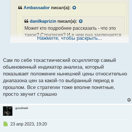
ч
Ambassador
писал(а):
и
т
а
danilkaprizin
писал(а):
н
Может кто подробнее рассказать - что это
н
такое? Стратегия? И в чем она заключается
ы
Нажмите, чтобы раскрыть...
й
п
Стохастик это индикатор обычный, есть в
о
каждом терминале. У него диапазон от 0 до 100,
с
Сам по себе тохастиический осциллятор самый
и обычно считается, что значения выше 80
т
обыкновенный индикатор анализа, который
свидетельствуют о перекупленности рынка, а
показывает положение нынешней цены относительно
значения ниже 20 свидетельствуют о
диапазона цен за какой-то выбранный период в
перепроданности рынка. То есть есть цена в
прошлом. Все стратегии тоже вполне понятные,
зоне между 80 и 100, то бери свечки на
просто звучит страшно
понижение. Но не все подряд)
звучит довольно элементарно, почему тогда
goodmah
говорили о "кипении головы"
или не настолько
Н
23 апр 2023, 19:20
все просто?
е