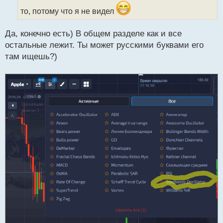
и
то, потому что я не видел
т
а
Да, конечно есть) В общем разделе как и все
н
н
остальные лежит. Ты может русскими буквами его
ы
там ищешь?)
й
п
о
с
т