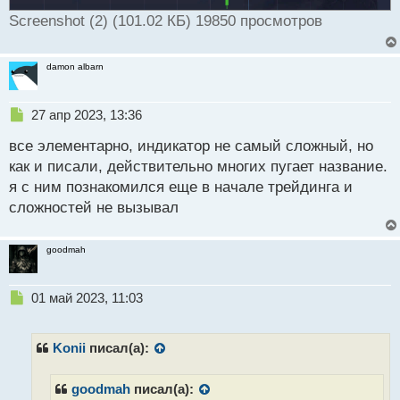
Screenshot (2) (101.02 КБ) 19850 просмотров
damon albarn
Н
27 апр 2023, 13:36
е
все элементарно, индикатор не самый сложный, но
п
р
как и писали, действительно многих пугает название.
о
я с ним познакомился еще в начале трейдинга и
ч
сложностей не вызывал
и
т
а
goodmah
н
н
ы
Н
01 май 2023, 11:03
й
е
п
п
о
р
Konii
писал(а):
с
о
т
ч
goodmah
писал(а):
и