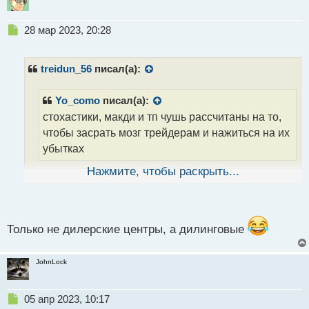
т
Н
28 мар 2023, 20:28
е
п
р
treidun_56
писал(а):
о
ч
Yo_como
писал(а):
и
стохастики, макди и тп чушь рассчитаны на то,
т
а
чтобы засрать мозг трейдерам и нажиться на их
н
убытках
н
ы
Нажмите, чтобы раскрыть...
й
на убытках я так понимаю живут только форексные
п
дилерские центры? Брокеры то вроде за счет
о
комиссий только
с
т
Только не дилерские центры, а дилинговые
JohnLock
Н
05 апр 2023, 10:17