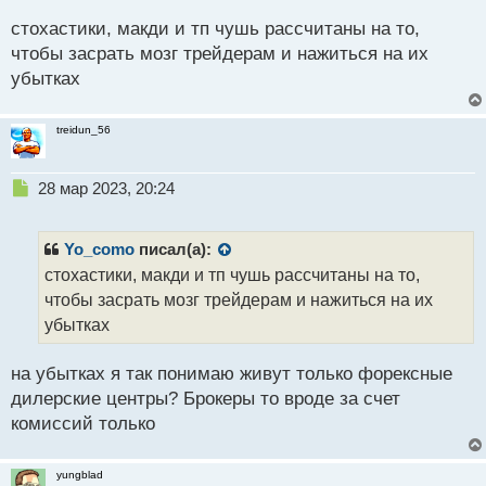
н
е
ы
стохастики, макди и тп чушь рассчитаны на то,
п
й
р
чтобы засрать мозг трейдерам и нажиться на их
п
о
убытках
о
ч
с
и
т
т
treidun_56
а
н
н
Н
28 мар 2023, 20:24
ы
е
й
п
п
р
Yo_como
писал(а):
о
о
стохастики, макди и тп чушь рассчитаны на то,
с
ч
чтобы засрать мозг трейдерам и нажиться на их
т
и
т
убытках
а
н
на убытках я так понимаю живут только форексные
н
дилерские центры? Брокеры то вроде за счет
ы
й
комиссий только
п
о
yungblad
с