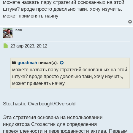
можете назвать пару стратегий основанных на этой
п
р
штуке? вроде просто довольно таки, хочу изучить,
о
может применять начну
ч
и
т
Konii
а
н
н
Н
23 апр 2023, 20:12
ы
е
й
п
п
р
goodmah
писал(а):
о
о
можете назвать пару стратегий основанных на этой
с
ч
штуке? вроде просто довольно таки, хочу изучить,
т
и
т
может применять начну
а
н
н
Stochastic Overbought/Oversold
ы
й
п
Эта стратегия основана на использовании
о
индикатора Стохастик для определения
с
перекупленности и перепроданности актива. Первым
т