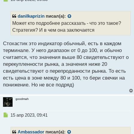
н
е
ы
п
й
р
danilkaprizin
писал(а):
п
о
Может кто подробнее рассказать - что это такое?
о
ч
Стратегия? И в чем она заключается
с
и
т
т
а
Стохастик это индикатор обычный, есть в каждом
н
терминале. У него диапазон от 0 до 100, и обычно
н
считается, что значения выше 80 свидетельствуют о
ы
й
перекупленности рынка, а значения ниже 20
п
свидетельствуют о перепроданности рынка. То есть
о
есть цена в зоне между 80 и 100, то бери свечки на
с
понижение. Но не все подряд)
т
goodmah
Н
15 апр 2023, 09:41
е
п
р
Ambassador
писал(а):