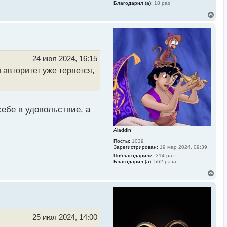
Благодарил (а):
18 раз
В
е
р
н
у
т
ь
24 июл 2024, 16:15
с
авторитет уже теряется,
я
к
н
а
ч
а
себе в удовольствие, а
л
у
Aladdin
Посты:
1039
Зарегистрирован:
19 мар 2024, 09:39
Поблагодарили:
314 раз
Благодарил (а):
562 раза
В
е
р
н
у
т
ь
25 июл 2024, 14:00
с