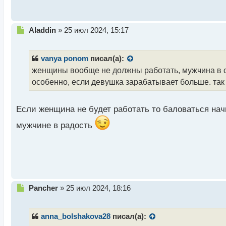
с
т
Н
Aladdin
»
25 июл 2024, 15:17
е
п
р
vanya ponom
писал(а):
о
женщины вообще не должны работать, мужчина в се
ч
особенно, если девушка зарабатывает больше. так
и
т
а
Если женщина не будет работать то баловаться на
н
н
мужчине в радость
ы
й
п
о
с
т
Н
Pancher
»
25 июл 2024, 18:16
е
п
р
anna_bolshakova28
писал(а):
о