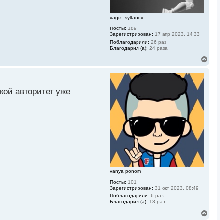
л
у
vagiz_syltanov
Посты:
189
Зарегистрирован:
17 апр 2023, 14:33
Поблагодарили:
26 раз
Благодарил (а):
24 раза
В
е
р
н
у
кой авторитет уже
т
ь
с
я
к
н
а
ч
а
л
у
vanya ponom
Посты:
101
Зарегистрирован:
31 окт 2023, 08:49
Поблагодарили:
6 раз
Благодарил (а):
13 раз
В
е