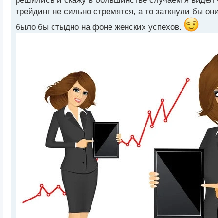
решились и скажу в большинстве случаем я видел 
т
а
трейдинг не сильно стремятся, а то заткнули бы о
н
было бы стыдно на фоне женских успехов.
н
ы
й
п
о
с
т