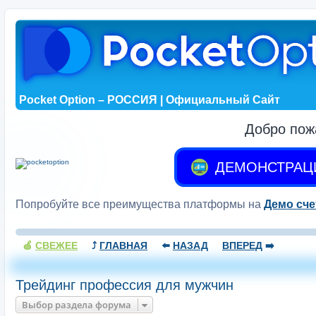
Pocket Option – РОССИЯ | Официальный Сайт
Добро пож
ДЕМОНСТРАЦ
Попробуйте все преимущества платформы на
Демо сче
🍏
СВЕЖЕЕ
⤴️
ГЛАВНАЯ
⬅️
НАЗАД
ВПЕРЕД
➡️
Трейдинг профессия для мужчин
Выбор раздела форума