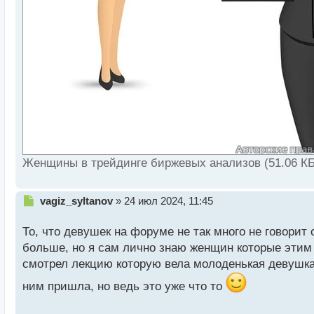
Женщины в трейдинге биржевых анализов (51.06 КБ
Н
vagiz_syltanov
»
24 июл 2024, 11:45
е
п
То, что девушек на форуме не так много не говорит 
р
больше, но я сам лично знаю женщин которые этим 
о
смотрел лекцию которую вела молоденькая девушка и
ч
и
ним пришла, но ведь это уже что то
т
а
н