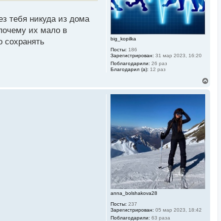
а
ч
а
ез тебя никуда из дома
л
почему их мало в
у
big_kopilka
о сохранять
Посты:
186
Зарегистрирован:
31 мар 2023, 16:20
Поблагодарили:
26 раз
Благодарил (а):
12 раз
В
е
р
н
у
т
ь
с
я
к
н
а
ч
а
л
у
anna_bolshakova28
Посты:
237
Зарегистрирован:
05 мар 2023, 18:42
Поблагодарили:
63 раза