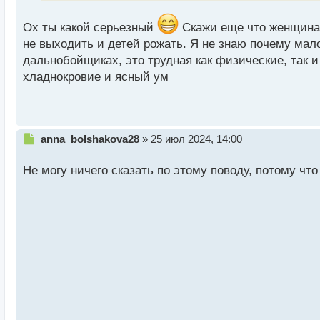
т
а
Ох ты какой серьезный
Скажи еще что женщина д
н
н
не выходить и детей рожать. Я не знаю почему мал
ы
дальнобойщиках, это трудная как физические, так 
й
хладнокровие и ясный ум
п
о
с
т
Н
anna_bolshakova28
»
25 июл 2024, 14:00
е
п
Не могу ничего сказать по этому поводу, потому чт
р
о
ч
и
т
а
н
н
ы
й
п
о