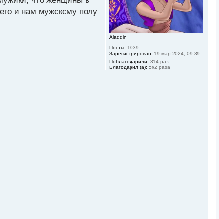
мужики, что женщины в
а
ч
шего и нам мужскому полу
а
л
у
Aladdin
Посты:
1039
Зарегистрирован:
19 мар 2024, 09:39
Поблагодарили:
314 раз
Благодарил (а):
562 раза