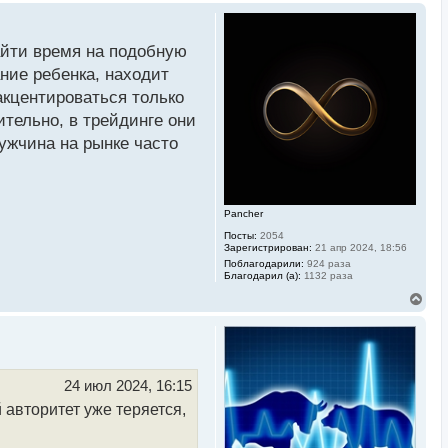
р
н
у
айти время на подобную
т
ь
ние ребенка, находит
с
акцентироваться только
я
к
ительно, в трейдинге они
н
а
мужчина на рынке часто
ч
а
л
у
Pancher
Посты:
2054
Зарегистрирован:
21 апр 2024, 18:56
Поблагодарили:
924 раза
Благодарил (а):
1132 раза
В
е
р
н
у
т
ь
24 июл 2024, 16:15
с
авторитет уже теряется,
я
к
н