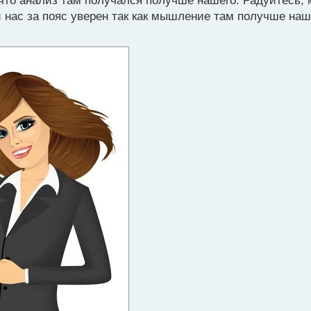
что анализ там получался получше нашего. Радуйтесь, 
ни нас за пояс уверен так как мышление там получше на