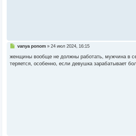
н
ы
й
п
о
с
т
Н
vanya ponom
»
24 июл 2024, 16:15
е
женщины вообще не должны работать, мужчина в се
п
р
теряется, особенно, если девушка зарабатывает бо
о
ч
и
т
а
н
н
ы
й
п
о
с
т