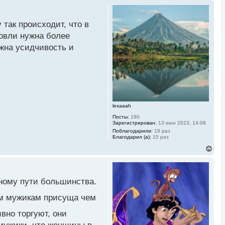
так происходит, что в
говли нужна более
ужна усидчивость и
lexaaah
Посты:
190
Зарегистрирован:
13 июн 2023, 14:08
Поблагодарили:
19 раз
Благодарил (а):
15 раз
В
е
р
н
у
ному пути большинства.
т
ь
ам мужикам присуща чем
с
я
к
вно торгуют, они
н