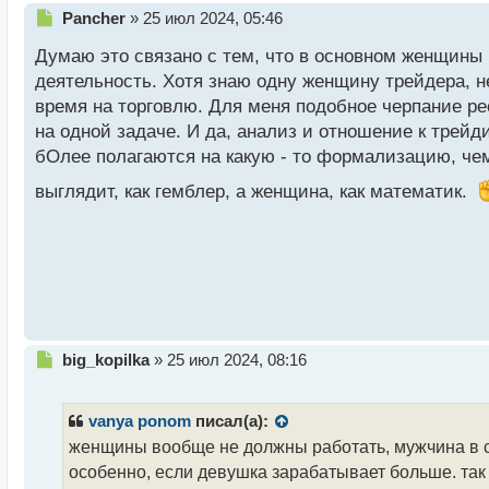
Н
Pancher
»
25 июл 2024, 05:46
е
Думаю это связано с тем, что в основном женщины
п
р
деятельность. Хотя знаю одну женщину трейдера, н
о
время на торговлю. Для меня подобное черпание рес
ч
на одной задаче. И да, анализ и отношение к трейд
и
т
бОлее полагаются на какую - то формализацию, чем 
а
выглядит, как гемблер, а женщина, как математик.
н
н
ы
й
п
о
с
т
Н
big_kopilka
»
25 июл 2024, 08:16
е
п
р
vanya ponom
писал(а):
о
женщины вообще не должны работать, мужчина в се
ч
особенно, если девушка зарабатывает больше. так
и