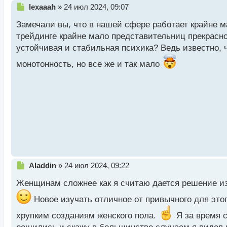
Н
lexaaah
»
24 июл 2024, 09:07
е
Замечали вы, что в нашей сфере работает крайне м
п
р
трейдинге крайне мало представительниц прекрасно
о
устойчивая и стабильная психика? Ведь известно, 
ч
и
монотонность, но все же и так мало
т
а
н
н
ы
й
п
о
с
т
Н
Aladdin
»
24 июл 2024, 09:22
е
Женщинам сложнее как я считаю дается решение из
п
р
Новое изучать отличное от привычного для это
о
ч
хрупким созданиям женского пола.
Я за время с
и