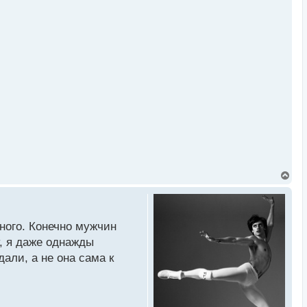
В
е
р
н
у
т
ного. Конечно мужчин
ь
, я даже однажды
с
я
али, а не она сама к
к
н
а
ч
а