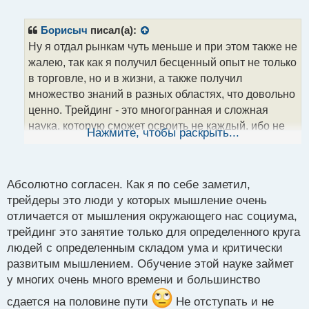
е
п
р
Борисыч
писал(а):
о
Ну я отдал рынкам чуть меньше и при этом также не
ч
жалею, так как я получил бесценный опыт не только
и
т
в торговле, но и в жизни, а также получил
а
множество знаний в разных областях, что довольно
н
ценно. Трейдинг - это многогранная и сложная
н
наука, которую сможет освоить не каждый, ибо не
ы
Нажмите, чтобы раскрыть...
й
все обладают нужной терпеливостью и
п
усидчивостью для этого
о
с
Абсолютно согласен. Как я по себе заметил,
т
трейдеры это люди у которых мышление очень
отличается от мышления окружающего нас социума,
трейдинг это занятие только для определенного круга
людей с определенным складом ума и критически
развитым мышлением. Обучение этой науке займет
у многих очень много времени и большинство
сдается на половине пути
Не отступать и не