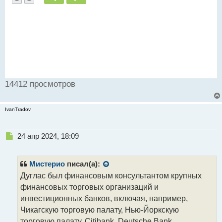
14412 просмотров
IvanTradov
Н
24 апр 2024, 18:09
е
п
р
Мистерио
писал(а):
о
Дуглас был финансовым консультантом крупных
ч
финансовых торговых организаций и
и
т
инвестиционных банков, включая, например,
а
Чикагскую торговую палату, Нью-Йоркскую
н
торговую палату, Citibank, Deutsche Bank.