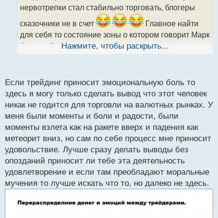
т
нервотрепки стал стабильно торговать, блогеры
а
сказочники не в счет
Главное найти
н
н
для себя то состояние зоны о котором говорит Марк
ы
Даглас. Тогда по идее появится легкость в
Нажмите, чтобы раскрыть...
й
торговле, если же торговые решения происходят с
п
эмоциональной болью, то работы еще не початый
о
с
край.
Если трейдинг приносит эмоциональную боль то
т
здесь я могу только сделать вывод что этот человек
никак не годится для торговли на валютных рынках. У
меня были моменты и боли и радости, были
моменты взлета как на ракете вверх и падения как
метеорит вниз, но сам по себе процесс мне приносит
удовольствие. Лучше сразу делать выводы без
опозданий приносит ли тебе эта деятельность
удовлетворение и если там преобладают моральные
мучения то лучше искать что то, но далеко не здесь.