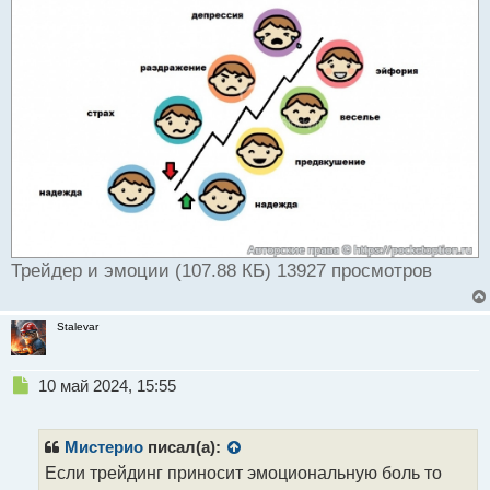
Трейдер и эмоции (107.88 КБ) 13927 просмотров
Stalevar
Н
10 май 2024, 15:55
е
п
р
Мистерио
писал(а):
о
Если трейдинг приносит эмоциональную боль то
ч