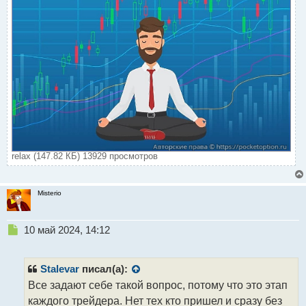
relax (147.82 КБ) 13929 просмотров
Misterio
Н
10 май 2024, 14:12
е
п
р
Stalevar
писал(а):
о
Все задают себе такой вопрос, потому что это этап
ч
каждого трейдера. Нет тех кто пришел и сразу без
и