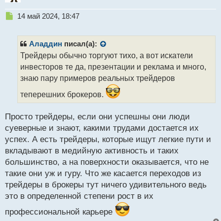
Н
14 май 2024, 18:47
е
п
р
Аладдин
писал(а):
о
Трейдеры обычно торгуют тихо, а вот искатели
ч
инвесторов те да, презентации и реклама и много,
и
т
знаю пару примеров реальных трейдеров
а
теперешних брокеров.
н
н
ы
Просто трейдеры, если они успешны они люди
й
суеверные и знают, какими трудами достается их
п
успех. А есть трейдеры, которые ищут легкие пути и
о
с
вкладывают в медийную активность и таких
т
большинство, а на поверхности оказывается, что не
такие они уж и гуру. Что же касается переходов из
трейдеры в брокеры тут ничего удивительного ведь
это в определенной степени рост в их
профессиональной карьере