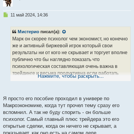
Н
11 май 2024, 14:36
е
п
р
Мистерио
писал(а):
о
Марк он скорее психолог чем экономист, но конечно
ч
же и активный биржевой игрок который свои
и
т
результаты ни от кого не скрывает и торгует вполне
а
публично что бы наглядно показать что
н
психологическая составляющая очень важна в
н
трейдинге и весьма продуктивна если работать
ы
Нажмите, чтобы раскрыть...
й
держа голову в холодном состоянии.
п
PS книга которую вы упомянули есть на форуме,
о
с
Я просто его пособие проходил в универе по
вот
viewtopic.php?t=240
т
Макроэкономике, когда тут прочел тему сразу его
вспомнил. А так не буду спорить - он больше
психолог. Самый главный плюс трейдера это его
открытые сделки, когда он ничего не скрывает, а
показывает, как оно есть на самом деле.