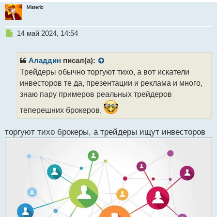
Misterio
Н
14 май 2024, 14:54
е
п
р
Аладдин
писал(а):
о
Трейдеры обычно торгуют тихо, а вот искатели
ч
инвесторов те да, презентации и реклама и много,
и
т
знаю пару примеров реальных трейдеров
а
теперешних брокеров.
н
н
ы
торгуют тихо брокеры, а трейдеры ищут инвесторов
й
п
о
с
т