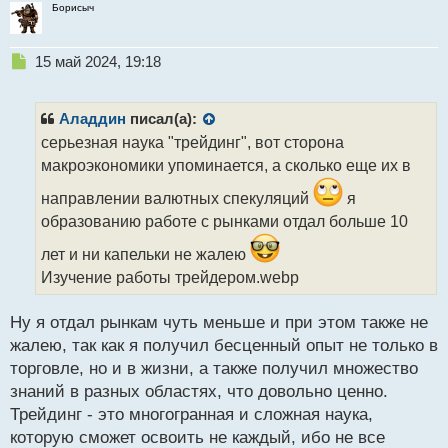
Борисыч
Н
15 май 2024, 19:18
е
п
р
Аладдин
писал(а):
о
серьезная наука "трейдинг", вот сторона
ч
макроэкономики упоминается, а сколько еще их в
и
т
направлении валютных спекуляций
я
а
образованию работе с рынками отдал больше 10
н
н
лет и ни капельки не жалею
ы
Изучение работы трейдером.webp
й
п
о
Ну я отдал рынкам чуть меньше и при этом также не
с
жалею, так как я получил бесценный опыт не только в
т
торговле, но и в жизни, а также получил множество
знаний в разных областях, что довольно ценно.
Трейдинг - это многогранная и сложная наука,
которую сможет освоить не каждый, ибо не все