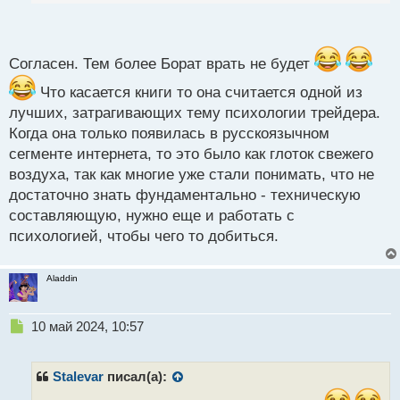
так откровенно делился своими поражениями и
п
промахами, что помогает новичкам избегать
о
подобных ошибок. Мне советовали ее прочитывать
с
несколько раз с промежутками в пару месяцев,
т
Согласен. Тем более Борат врать не будет
чтобы материал лучше впитался в память. Пока
Что касается книги то она считается одной из
только один раз прочитал, но в скором будущем
лучших, затрагивающих тему психологии трейдера.
обязательно вернусь к ней.
Когда она только появилась в русскоязычном
сегменте интернета, то это было как глоток свежего
воздуха, так как многие уже стали понимать, что не
достаточно знать фундаментально - техническую
составляющую, нужно еще и работать с
психологией, чтобы чего то добиться.
jqldpccBJUU (11.91 КБ) 1846 просмотров
Aladdin
Н
10 май 2024, 10:57
е
п
р
Stalevar
писал(а):
о