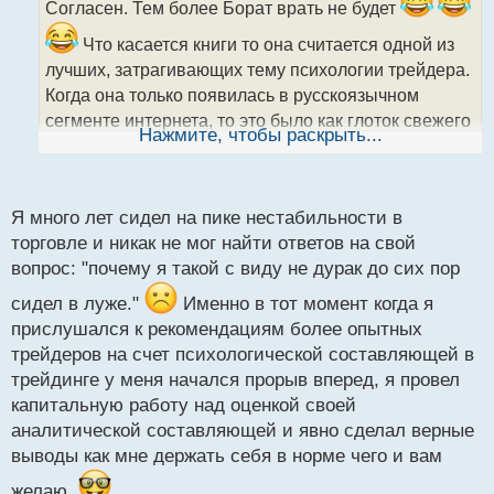
ч
Согласен. Тем более Борат врать не будет
и
Что касается книги то она считается одной из
т
а
лучших, затрагивающих тему психологии трейдера.
н
Когда она только появилась в русскоязычном
н
сегменте интернета, то это было как глоток свежего
ы
Нажмите, чтобы раскрыть...
воздуха, так как многие уже стали понимать, что не
й
п
достаточно знать фундаментально - техническую
о
составляющую, нужно еще и работать с
с
Я много лет сидел на пике нестабильности в
психологией, чтобы чего то добиться.
т
торговле и никак не мог найти ответов на свой
вопрос: "почему я такой с виду не дурак до сих пор
сидел в луже."
Именно в тот момент когда я
прислушался к рекомендациям более опытных
трейдеров на счет психологической составляющей в
трейдинге у меня начался прорыв вперед, я провел
капитальную работу над оценкой своей
аналитической составляющей и явно сделал верные
выводы как мне держать себя в норме чего и вам
желаю.