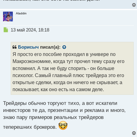
Aladdin
Н
13 май 2024, 18:18
е
п
р
Борисыч
писал(а):
о
Я просто его пособие проходил в универе по
ч
Макроэкономике, когда тут прочел тему сразу его
и
т
вспомнил. А так не буду спорить - он больше
а
психолог. Самый главный плюс трейдера это его
н
открытые сделки, когда он ничего не скрывает, а
н
показывает, как оно есть на самом деле.
ы
й
п
Трейдеры обычно торгуют тихо, а вот искатели
о
инвесторов те да, презентации и реклама и много,
с
знаю пару примеров реальных трейдеров
т
теперешних брокеров.