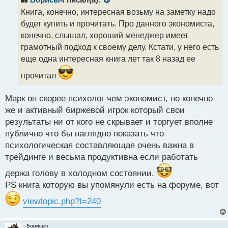
о
Книга, конечно, интересная возьму на заметку надо
ч
будет купить и прочитать. Про данного экономиста,
и
т
конечно, слышал, хороший менеджер имеет
а
грамотный подход к своему делу. Кстати, у него есть
н
еще одна интересная книга лет так 8 назад ее
н
ы
прочитал
й
п
Марк он скорее психолог чем экономист, но конечно
о
с
же и активный биржевой игрок который свои
т
результаты ни от кого не скрывает и торгует вполне
публично что бы наглядно показать что
психологическая составляющая очень важна в
трейдинге и весьма продуктивна если работать
держа голову в холодном состоянии.
PS книга которую вы упомянули есть на форуме, вот
viewtopic.php?t=240
Борисыч