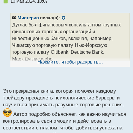
Н
10 май 2024, 10:07
jqldpccBJUU (11.91 КБ) 1849 просмотров
е
п
р
Мистерио
писал(а):
о
Дуглас был финансовым консультантом крупных
ч
финансовых торговых организаций и
и
т
инвестиционных банков, включая, например,
а
Чикагскую торговую палату, Нью-Йоркскую
н
торговую палату, Citibank, Deutsche Bank.
н
Марк Дуглас.webp
ы
Нажмите, чтобы раскрыть...
й
Марком было написано несколько книг где
п
раскрываются глубины психологии трейдера и как
о
настраивать себя эмоционально чтобы торговля на
с
финансовых рынках была направлена в сторону
т
Это прекрасная книга, которая поможет каждому
стабильно роста.
трейдеру преодолеть психологические барьеры и
Марк Дуглас. "Торговля в зоне"
научиться принимать разумные торговые решения.
Марк Дуглас. Торговля в зоне.pdf
Автор подробно объясняет, как важно научиться
контролировать свои эмоции и действовать в
соответствии с планом, чтобы добиться успеха на