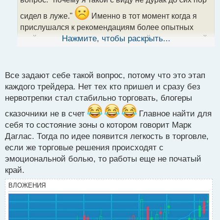
а
сидел в луже."
Именно в тот момент когда я
н
н
прислушался к рекомендациям более опытных
ы
трейдеров на счет психологической составляющей
Нажмите, чтобы раскрыть...
й
в трейдинге у меня начался прорыв вперед, я
п
провел капитальную работу над оценкой своей
о
с
аналитической составляющей и явно сделал
Все задают себе такой вопрос, потому что это этап
т
верные выводы как мне держать себя в норме чего
каждого трейдера. Нет тех кто пришел и сразу без
нервотрепки стал стабильно торговать, блогеры
и вам желаю.
Психология трейдера.webp
сказочники не в счет
Главное найти для
себя то состояние зоны о котором говорит Марк
Даглас. Тогда по идее появится легкость в торговле,
если же торговые решения происходят с
эмоциональной болью, то работы еще не початый
край.
ВЛОЖЕНИЯ