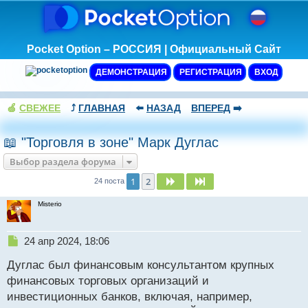
Pocket Option – РОССИЯ | Официальный Сайт
ДЕМОНСТРАЦИЯ
РЕГИСТРАЦИЯ
ВХОД
🍏
СВЕЖЕЕ
⤴️
ГЛАВНАЯ
⬅️
НАЗАД
ВПЕРЕД
➡️
📖 "Торговля в зоне" Марк Дуглас
Выбор раздела форума
1
2
След.
След.
24 поста
Misterio
Н
24 апр 2024, 18:06
е
Дуглас был финансовым консультантом крупных
п
р
финансовых торговых организаций и
о
инвестиционных банков, включая, например,
ч