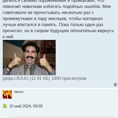
делился своими поражениями и промахами, что
н
помогает новичкам избегать подобных ошибок. Мне
ы
й
советовали ее прочитывать несколько раз с
п
промежутками в пару месяцев, чтобы материал
о
лучше впитался в память. Пока только один раз
с
прочитал, но в скором будущем обязательно вернусь
т
к ней.
jqldpccBJUU (11.91 КБ) 1850 просмотров
Misterio
Н
10 май 2024, 09:09
е
п