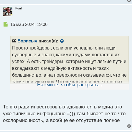
Konii
Н
15 май 2024, 19:06
е
п
р
Борисыч
писал(а):
о
Просто трейдеры, если они успешны они люди
ч
суеверные и знают, какими трудами достается их
и
т
успех. А есть трейдеры, которые ищут легкие пути и
а
вкладывают в медийную активность и таких
н
большинство, а на поверхности оказывается, что не
н
такие они уж и гуру. Что же касается переходов из
ы
Нажмите, чтобы раскрыть...
й
трейдеры в брокеры тут ничего удивительного ведь
п
это в определенной степени рост в их
о
с
профессиональной карьере
Те кто ради инвесторов вкладываются в медиа это
т
уже типичные инфоцыгане =))) там бывает не то что
околорыночность, а вообще ее отсутствие полное