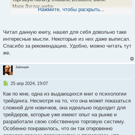
н
Марк Дуглас.webp
ы
Нажмите, чтобы раскрыть...
й
Марком было написано несколько книг где
п
раскрываются глубины психологии трейдера и как
о
настраивать себя эмоционально чтобы торговля на
с
Читал данную книгу, нашел для себя довольно таки
финансовых рынках была направлена в сторону
т
интересные мысли. Некоторые из них даже выписал.
стабильно роста.
Спасибо за рекомендацию. Удобно, можно читать тут
Марк Дуглас. "Торговля в зоне"
же.
Марк Дуглас. Торговля в зоне.pdf
Zabivaylo
Н
25 апр 2024, 19:07
е
Как по мне, одна из выдающихся книг о психологии
п
р
трейдинга. Несмотря на то, что она может показаться
о
сложной для новичков, она идеально подходит для
ч
трейдеров, которые уже имеют опыт на рынке и
и
т
разработали свою собственную торговую систему.
а
Особенно понравилось, что он так откровенно
н