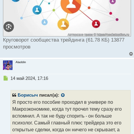
Круговорот сообщества трейдинга (61.78 КБ) 13877
просмотров
Aladdin
Н
14 май 2024, 17:16
е
п
р
Борисыч
писал(а):
о
Я просто его пособие проходил в универе по
ч
Макроэкономике, когда тут прочел тему сразу его
и
т
вспомнил. А так не буду спорить - он больше
а
психолог. Самый главный плюс трейдера это его
н
открытые сделки, когда он ничего не скрывает, а
н