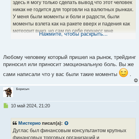
здесь я могу только сделать вывод что этот человек
и
т
никак не годится для торговли на валютных рынках.
а
У меня были моменты и боли и радости, были
н
моменты взлета как на ракете вверх и падения как
н
метеорит вниз, но сам по себе процесс мне
ы
Нажмите, чтобы раскрыть...
й
приносит удовольствие. Лучше сразу делать
п
выводы без опозданий приносит ли тебе эта
о
деятельность удовлетворение и если там
с
Любому человеку который пришел на рынок, трейдинг
преобладают моральные мучения то лучше искать
т
приносил или приносит эмоциональную боль. Вы же
что то, но далеко не здесь.
Трейдер и эмоции.webp
сами написали что у вас были такие моменты
.
Борисыч
Н
10 май 2024, 21:20
е
п
р
Мистерио
писал(а):
о
Дуглас был финансовым консультантом крупных
ч
финансовых торговых организаций и
и