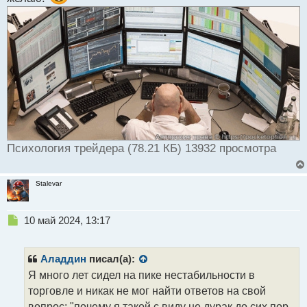
Психология трейдера (78.21 КБ) 13932 просмотра
Stalevar
Н
10 май 2024, 13:17
е
п
р
Аладдин
писал(а):
о
Я много лет сидел на пике нестабильности в
ч
торговле и никак не мог найти ответов на свой
и
т
вопрос: "почему я такой с виду не дурак до сих пор