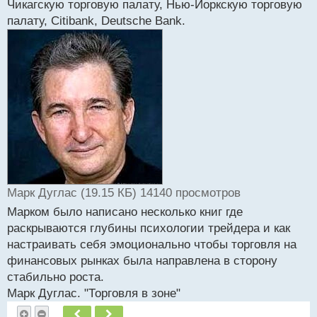
Чикагскую торговую палату, Нью-Йоркскую торговую
и
т
палату, Citibank, Deutsche Bank.
а
н
н
ы
й
п
о
с
т
Марк Дуглас (19.15 КБ) 14140 просмотров
Марком было написано несколько книг где
раскрываются глубины психологии трейдера и как
настраивать себя эмоционально чтобы торговля на
финансовых рынках была направлена в сторону
стабильно роста.
Марк Дуглас. "Торговля в зоне"
Пред.
След.