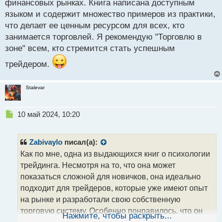
финансовых рынках. Книга написана доступным
языком и содержит множество примеров из практики,
что делает ее ценным ресурсом для всех, кто
занимается торговлей. Я рекомендую "Торговлю в
зоне" всем, кто стремится стать успешным
трейдером.
Stalevar
Н
10 май 2024, 10:20
е
п
р
Zabivaylo
писал(а):
о
Как по мне, одна из выдающихся книг о психологии
ч
трейдинга. Несмотря на то, что она может
и
т
показаться сложной для новичков, она идеально
а
подходит для трейдеров, которые уже имеют опыт
н
на рынке и разработали свою собственную
н
торговую систему. Особенно понравилось, что он
ы
Нажмите, чтобы раскрыть...
й