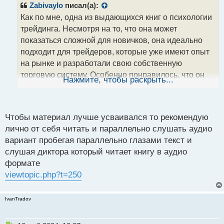
р
Zabivaylo
писал(а):
о
Как по мне, одна из выдающихся книг о психологии
ч
трейдинга. Несмотря на то, что она может
и
т
показаться сложной для новичков, она идеально
а
подходит для трейдеров, которые уже имеют опыт
н
на рынке и разработали свою собственную
н
торговую систему. Особенно понравилось, что он
ы
Нажмите, чтобы раскрыть...
й
так откровенно делился своими поражениями и
п
промахами, что помогает новичкам избегать
о
подобных ошибок. Мне советовали ее прочитывать
с
Чтобы материал лучше усваивался то рекомендую
несколько раз с промежутками в пару месяцев,
т
лично от себя читать и параллельно слушать аудио
чтобы материал лучше впитался в память. Пока
вариант пробегая параллельно глазами текст и
только один раз прочитал, но в скором будущем
слушая диктора который читает книгу в аудио
обязательно вернусь к ней.
формате
viewtopic.php?t=250
IvanTradov