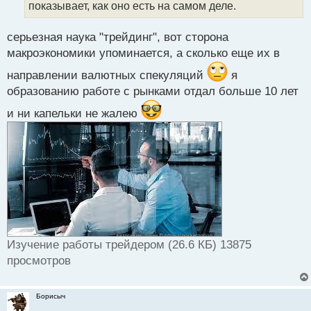
показывает, как оно есть на самом деле.
ы
й
п
серьезная наука "трейдинг", вот сторона
о
макроэкономики упоминается, а сколько еще их в
с
т
направлении валютных спекуляций
я
образованию работе с рынками отдал больше 10 лет
и ни капельки не жалею
Изучение работы трейдером (26.6 КБ) 13875
просмотров
Борисыч