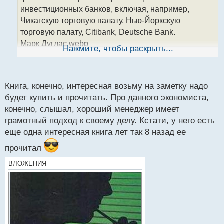
т
инвестиционных банков, включая, например,
а
Чикагскую торговую палату, Нью-Йоркскую
н
торговую палату, Citibank, Deutsche Bank.
н
Марк Дуглас.webp
ы
Нажмите, чтобы раскрыть...
й
Марком было написано несколько книг где
п
раскрываются глубины психологии трейдера и как
о
настраивать себя эмоционально чтобы торговля на
с
Книга, конечно, интересная возьму на заметку надо
финансовых рынках была направлена в сторону
т
будет купить и прочитать. Про данного экономиста,
стабильно роста.
конечно, слышал, хороший менеджер имеет
Марк Дуглас. "Торговля в зоне"
грамотный подход к своему делу. Кстати, у него есть
Марк Дуглас. Торговля в зоне.pdf
еще одна интересная книга лет так 8 назад ее
прочитал
ВЛОЖЕНИЯ