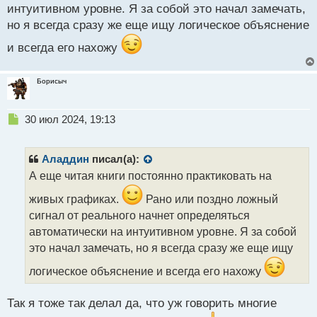
интуитивном уровне. Я за собой это начал замечать,
но я всегда сразу же еще ищу логическое объяснение
и всегда его нахожу
Борисыч
Н
30 июл 2024, 19:13
е
п
р
Аладдин
писал(а):
о
А еще читая книги постоянно практиковать на
ч
и
живых графиках.
Рано или поздно ложный
т
сигнал от реального начнет определяться
а
автоматически на интуитивном уровне. Я за собой
н
н
это начал замечать, но я всегда сразу же еще ищу
ы
логическое объяснение и всегда его нахожу
й
п
о
Так я тоже так делал да, что уж говорить многие
с