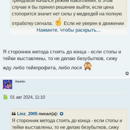
трендовой начался режим накопления. В этом
и
т
случае я бы принял решение выйти, если цена
а
стопорится значит нет силы у медведей на полную
н
н
отработку сигнала.
Если не уверен в движении
ы
то лучше вовремя выйти чем надеяться на везение
Нажмите, чтобы раскрыть...
й
п
о
с
Я сторонник метода стоять до конца - если стопы и
т
тейки выставлены, то не делаю безубытков, сижу
жду либо тейкпрофита, либо лося
Aladdin
Н
01 авг 2024, 11:10
е
п
р
Linz_2005
писал(а):
о
Я сторонник метода стоять до конца - если стопы и
ч
тейки выставлены, то не делаю безубытков, сижу
и