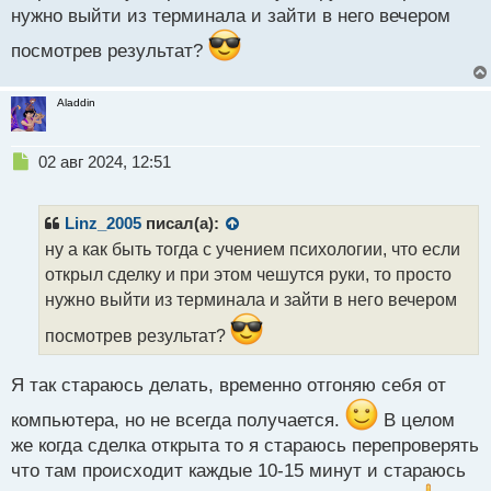
ы
нужно выйти из терминала и зайти в него вечером
й
п
посмотрев результат?
о
с
Aladdin
т
Н
02 авг 2024, 12:51
е
п
р
Linz_2005
писал(а):
о
ну а как быть тогда с учением психологии, что если
ч
открыл сделку и при этом чешутся руки, то просто
и
т
нужно выйти из терминала и зайти в него вечером
а
посмотрев результат?
н
н
ы
Я так стараюсь делать, временно отгоняю себя от
й
п
компьютера, но не всегда получается.
В целом
о
же когда сделка открыта то я стараюсь перепроверять
с
что там происходит каждые 10-15 минут и стараюсь
т