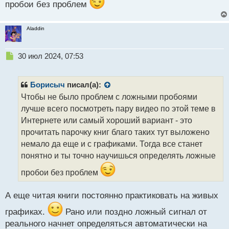
пробои без проблем
Aladdin
Н
30 июл 2024, 07:53
е
п
р
Борисыч
писал(а):
о
Чтобы не было проблем с ложными пробоями
ч
лучше всего посмотреть пару видео по этой теме в
и
т
Интернете или самый хороший вариант - это
а
прочитать парочку книг благо таких тут выложено
н
немало да еще и с графиками. Тогда все станет
н
понятно и ты точно научишься определять ложные
ы
й
пробои без проблем
п
о
с
А еще читая книги постоянно практиковать на живых
т
графиках.
Рано или поздно ложный сигнал от
реального начнет определяться автоматически на