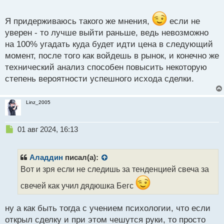
о
CADJPY_iM5.webp
с
т
Я придерживаюсь такого же мнения,
если не
уверен - то лучше выйти раньше, ведь невозможно
на 100% угадать куда будет идти цена в следующий
момент, после того как войдешь в рынок, и конечно же
технический анализ способен повысить некоторую
степень вероятности успешного исхода сделки.
Linz_2005
Н
01 авг 2024, 16:13
е
п
р
Аладдин
писал(а):
о
Вот и зря если не следишь за тенденцией свеча за
ч
и
свечей как учил дядюшка Бегс
т
а
ну а как быть тогда с учением психологии, что если
н
н
открыл сделку и при этом чешутся руки, то просто