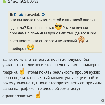
Н
27 июл 2024, 06:32
е
п
р
Kirgiz
писал(а):
о
Это вы после прочтения этой книги такой анализ
ч
и
сделали? Клево, если так
У меня вечная
т
проблема с ложными пробоями: там где его вижу,
а
н
оказывается что он совсем не ложный
и
н
ы
наоборот
й
п
та не, не из статьи Бегса, но я так подумал бы
о
с
увидев такое движение как предоставил в примере с
т
графика
чтобы понять реальность пробоя нужно
верно оценить посвечный моментум, а еще и найти
почему именно тут цена стопорится есть ли причины
ранее на графике что здесь объемы могут
сгруппироваться