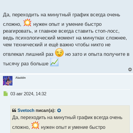
п
моральной выдержки и тд и тп
о
с
Да, переходить на минутный график всегда очень
т
сложно,
нужен опыт и умение быстро
реагировать, и главное всегда ставить стоп-лосс,
ведь психологический момент на минутках сложнее,
чем технический и ещё важно чтобы никто не
отвлекал лишний раз
но зато и опыта получите в
тысячу раз больше
Aladdin
Н
03 авг 2024, 14:32
е
п
р
Svetoch
писал(а):
о
Да, переходить на минутный график всегда очень
ч
и
сложно,
нужен опыт и умение быстро
т