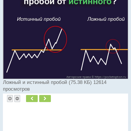
ч
и
т
а
н
н
ы
й
п
о
с
т
Ложный и истинный пробой (75.38 КБ) 12614
просмотров
Пред.
След.