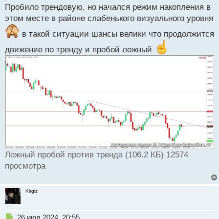
т
Пробило трендовую, но начался режим накопления в
п
р
этом месте в районе слабенького визуального уровня
о
ч
в такой ситуации шансы велики что продолжится
и
движение по тренду и пробой ложный
т
а
н
н
ы
й
п
о
с
т
Ложный пробой против тренда (106.2 КБ) 12574
просмотра
Kirgiz
Н
26 июл 2024, 20:55