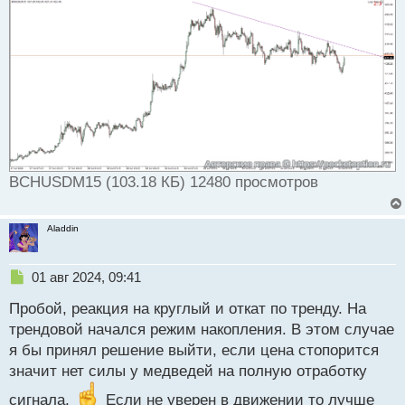
н
н
ы
й
п
о
с
т
BCHUSDM15 (103.18 КБ) 12480 просмотров
Aladdin
Н
01 авг 2024, 09:41
е
Пробой, реакция на круглый и откат по тренду. На
п
р
трендовой начался режим накопления. В этом случае
о
я бы принял решение выйти, если цена стопорится
ч
значит нет силы у медведей на полную отработку
и
т
сигнала.
Если не уверен в движении то лучше