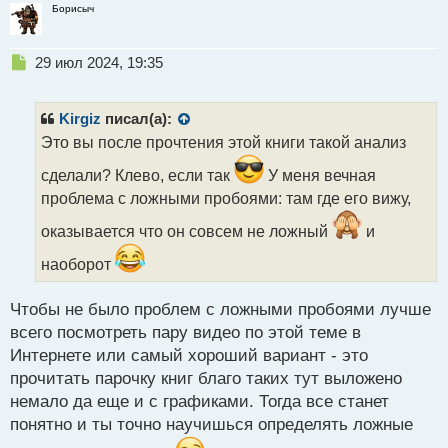
Борисыч
Н
29 июл 2024, 19:35
е
п
р
Kirgiz
писал(а):
о
Это вы после прочтения этой книги такой анализ
ч
и
сделали? Клево, если так
У меня вечная
т
проблема с ложными пробоями: там где его вижу,
а
н
оказывается что он совсем не ложный
и
н
ы
наоборот
й
п
Чтобы не было проблем с ложными пробоями лучше
о
с
всего посмотреть пару видео по этой теме в
т
Интернете или самый хороший вариант - это
прочитать парочку книг благо таких тут выложено
немало да еще и с графиками. Тогда все станет
понятно и ты точно научишься определять ложные