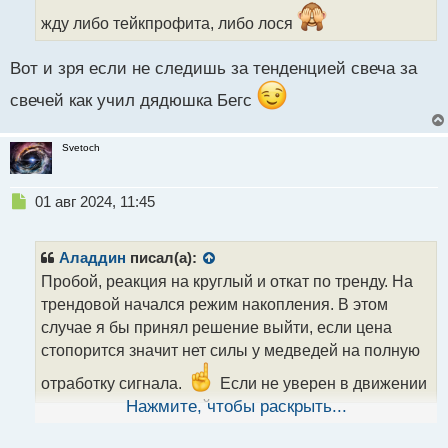
т
жду либо тейкпрофита, либо лося
а
н
н
Вот и зря если не следишь за тенденцией свеча за
ы
свечей как учил дядюшка Бегс
й
п
о
Svetoch
с
т
Н
01 авг 2024, 11:45
е
п
р
Аладдин
писал(а):
о
Пробой, реакция на круглый и откат по тренду. На
ч
трендовой начался режим накопления. В этом
и
т
случае я бы принял решение выйти, если цена
а
стопорится значит нет силы у медведей на полную
н
н
отработку сигнала.
Если не уверен в движении
ы
то лучше вовремя выйти чем надеяться на везение
Нажмите, чтобы раскрыть...
й
п