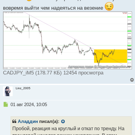
а
н
вовремя выйти чем надеяться на везение
н
ы
й
п
о
с
т
CADJPY_iM5 (178.77 КБ) 12454 просмотра
Linz_2005
Н
01 авг 2024, 10:05
е
п
р
Аладдин
писал(а):
о
Пробой, реакция на круглый и откат по тренду. На
ч