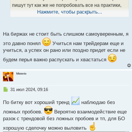
н
пишут тут как же не попробовать все на практики,
ы
опытным так сказать путем хе-хе. Как итог -
Нажмите, чтобы раскрыть...
й
получаешь нужный тебе эффект и в дальнейшем
п
уже лучше будет идти торговля, если все правильно
о
с
На биржах не стоит быть слишком самоуверенным, я
понял касаемо тех же графиков и сделал
т
это давно понял
Учиться нам трейдерам еще и
учиться, а успех он рано или поздно придет если не
будем перья важно распускать и хвастаться
Misterio
Н
31 июл 2024, 09:16
е
п
По битку вот хороший тренд
наблюдаю без
р
о
ложных пробоев.
Вероятно взаимодействие еще
ч
разок с трендовой без ложных пробоев и тп, для БО
и
т
хорошую сделочку можно выловить
а