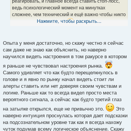
реагировать, и главное всегда ставить стоп-лосс,
а
ведь психологический момент на минутках
н
н
сложнее, чем технический и ещё важно чтобы никто
ы
Нажмите, чтобы раскрыть...
не отвлекал лишний раз
но зато и опыта
й
п
получите в тысячу раз больше
о
с
Опыта у меня достаточно, но скажу честно я сейчас
т
сам даже не знаю как объяснить, но наверно
научился видеть настроения в том ракурсе в котором
я раньше не чувствовал настроения рынка.
Самого удивляет что как будто перещелкнулось в
голове и я явно по рынку начал видеть стоит ли
алерты ставить или нет доверяя своим чувствам и
логике. Раньше как то всегда видел просто места
вероятного сигнала, а сейчас как будто третий глаз
на затылке открылся, еще не привычно это.
Это
наверно интуиция проснулась которая дает подсказки
на подсознательном уровне так как я всегда нахожу
чуток подумав всему логическое объяснение. Скажу