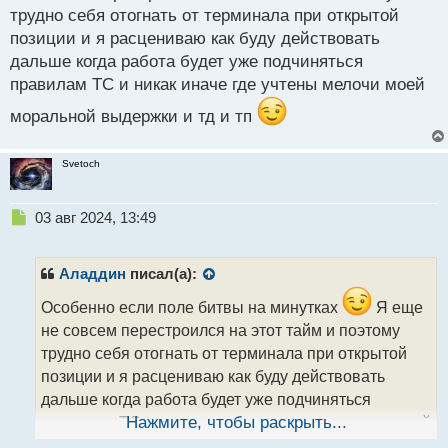
трудно себя отогнать от терминала при открытой
позиции и я расцениваю как буду действовать
дальше когда работа будет уже подчиняться
правилам ТС и никак иначе где учтены мелочи моей
моральной выдержки и тд и тп
Svetoch
Н
03 авг 2024, 13:49
е
п
р
Аладдин
писал(а):
о
ч
Особенно если поле битвы на минутках
Я еще
и
не совсем перестроился на этот тайм и поэтому
т
трудно себя отогнать от терминала при открытой
а
позиции и я расцениваю как буду действовать
н
н
дальше когда работа будет уже подчиняться
ы
правилам ТС и никак иначе где учтены мелочи моей
Нажмите, чтобы раскрыть...
й