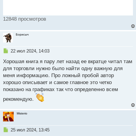
12848 просмотров
Борисыч
Н
22 июл 2024, 14:03
е
Хорошая книга я пару лет назад ее вкратце читал там
п
р
для торговли нужно было найти одну важную для
о
меня информацию. Про ложный пробой автор
ч
хорошо описывает и самое главное это четко
и
т
показано на графиках так что определенно всем
а
рекомендую.
н
н
ы
Misterio
й
п
о
Н
25 июл 2024, 13:45
с
е