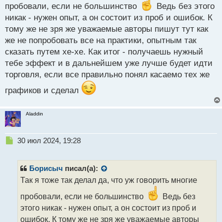
т
пробовали, если не большинство
Ведь без этого
никак - нужен опыт, а он состоит из проб и ошибок. К
тому же не зря же уважаемые авторы пишут тут как
же не попробовать все на практики, опытным так
сказать путем хе-хе. Как итог - получаешь нужный
тебе эффект и в дальнейшем уже лучше будет идти
торговля, если все правильно понял касаемо тех же
графиков и сделал
Aladdin
Н
30 июл 2024, 19:28
е
п
р
Борисыч
писал(а):
о
Так я тоже так делал да, что уж говорить многие
ч
и
пробовали, если не большинство
Ведь без
т
этого никак - нужен опыт, а он состоит из проб и
а
ошибок. К тому же не зря же уважаемые авторы
н