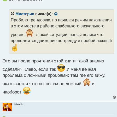
е
п
р
Мистерио
писал(а):
о
Пробило трендовую, но начался режим накопления
ч
в этом месте в районе слабенького визуального
и
т
уровня
в такой ситуации шансы велики что
а
продолжится движение по тренду и пробой ложный
н
н
ы
й
п
Это вы после прочтения этой книги такой анализ
о
сделали? Клево, если так
У меня вечная
с
т
проблема с ложными пробоями: там где его вижу,
оказывается что он совсем не ложный
и
наоборот
Misterio