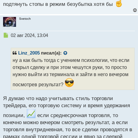
подтянуть стопы в режим безубытка хотя бы
Svetoch
Н
02 авг 2024, 13:04
е
п
р
Linz_2005
писал(а):
о
ну а как быть тогда с учением психологии, что если
ч
открыл сделку и при этом чешутся руки, то просто
и
т
нужно выйти из терминала и зайти в него вечером
а
посмотрев результат?
н
н
ы
Я думаю что надо учитывать стиль торговли
й
трейдера, его торговую систему и время удержания
п
о
позиции,
если среднесрочная торговля, то
с
конечно можно вечером смотреть результат, а если
т
торговля внутридневная, то все сделки проводятся в
рамках одной торговой сессии и явно за сделкой