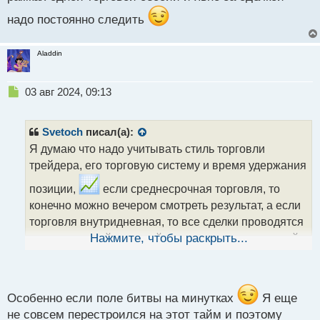
надо постоянно следить
Aladdin
Н
03 авг 2024, 09:13
е
п
р
Svetoch
писал(а):
о
Я думаю что надо учитывать стиль торговли
ч
трейдера, его торговую систему и время удержания
и
т
позиции,
если среднесрочная торговля, то
а
конечно можно вечером смотреть результат, а если
н
н
торговля внутридневная, то все сделки проводятся
ы
в рамках одной торговой сессии и явно за сделкой
Нажмите, чтобы раскрыть...
й
п
надо постоянно следить
о
с
т
Особенно если поле битвы на минутках
Я еще
не совсем перестроился на этот тайм и поэтому