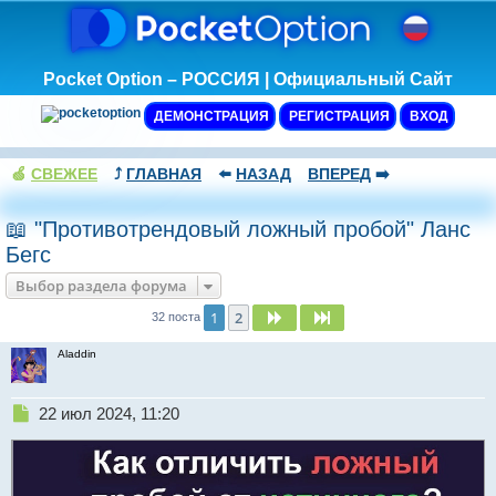
Pocket Option – РОССИЯ | Официальный Сайт
ДЕМОНСТРАЦИЯ
РЕГИСТРАЦИЯ
ВХОД
🍏
СВЕЖЕЕ
⤴️
ГЛАВНАЯ
⬅️
НАЗАД
ВПЕРЕД
➡️
📖 "Противотрендовый ложный пробой" Ланс
Бегс
Выбор раздела форума
1
2
След.
След.
32 поста
Aladdin
Н
22 июл 2024, 11:20
е
п
р
о