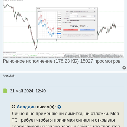
Рыночное исполнение (178.23 КБ) 15027 просмотров
AlexLitvin
Н
31 май 2024, 12:40
е
п
р
Аладдин
писал(а):
о
Лично я не применяю ни лимитки, ни отложки. Моя
ч
ТС требует чтобы я принимая сигнал и открывая
и
т
сделку видел наглядно здесь и сейчас что творится