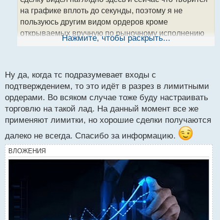
а
на графике вплоть до секунды, поэтому я не
н
пользуюсь другим видом ордеров кроме
н
открываемых вручную по рыночному исполнению
ы
Нажмите, чтобы раскрыть...
й
когда я четко контролирую что творится на графике
п
в плане текущего моментума цены.
о
с
Рыночное исполнение.webp
Ну да, когда тс подразумевает входы с
т
подтверждением, то это идёт в разрез в лимитными
ордерами. Во всяком случае тоже буду настраивать
торговлю на такой лад. На данный момент все же
применяют лимитки, но хорошие сделки получаются
далеко не всегда. Спасибо за информацию.
ВЛОЖЕНИЯ