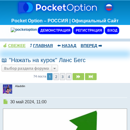
Pocket Option – РОССИЯ | Официальный Сайт
ДЕМОНСТРАЦИЯ
РЕГИСТРАЦИЯ
ВХОД
🍏
СВЕЖЕЕ
⤴️
ГЛАВНАЯ
⬅️
НАЗАД
ВПЕРЕД
➡️
📖 "Нажать на курок" Ланс Бегс
Выбор раздела форума
1
2
3
4
След.
След.
74 поста
Aladdin
Н
30 май 2024, 11:00
е
п
р
о
ч