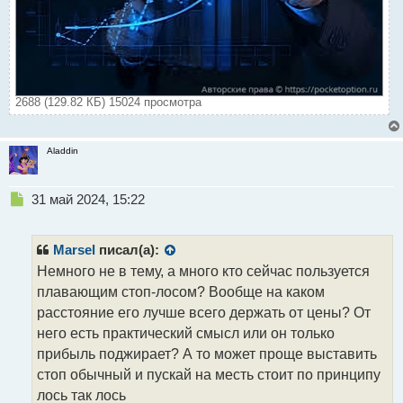
2688 (129.82 КБ) 15024 просмотра
Aladdin
Н
31 май 2024, 15:22
е
п
р
Marsel
писал(а):
о
Немного не в тему, а много кто сейчас пользуется
ч
плавающим стоп-лосом? Вообще на каком
и
т
расстояние его лучше всего держать от цены? От
а
него есть практический смысл или он только
н
прибыль поджирает? А то может проще выставить
н
стоп обычный и пускай на месть стоит по принципу
ы
й
лось так лось