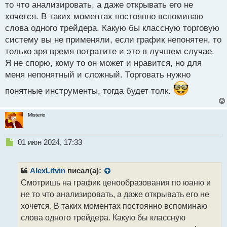
то что анализировать, а даже открывать его не
гораздо сильнее судя по курсу нынешнему
хочется. В таких моментах постоянно вспоминаю
CNY/JPY - Китайский юань Японская иена
слова одного трейдера. Какую бы классную торговую
CNY JPY.webp
систему вы не применяли, если график непонятен, то
только зря время потратите и это в лучшем случае.
Я не спорю, кому то он может и нравится, но для
меня непонятный и сложный. Торговать нужно
понятные инструменты, тогда будет толк.
Misterio
Н
01 июн 2024, 17:33
е
п
р
AlexLitvin
писал(а):
о
Смотришь на график ценообразования по юаню и
ч
не то что анализировать, а даже открывать его не
и
т
хочется. В таких моментах постоянно вспоминаю
а
слова одного трейдера. Какую бы классную
н