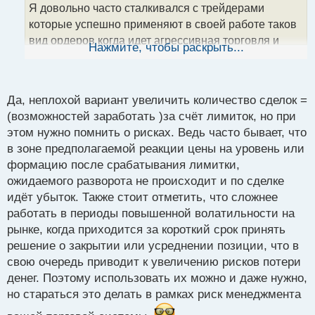
а
Я довольно часто сталкивался с трейдерами
н
которые успешно применяют в своей работе таков
н
вид ордеров когда идет агрессивная торговля и
ы
Нажмите, чтобы раскрыть...
й
нужно действовать в плане здесь и сейчас
п
немедленно.
о
с
Виды ордеров.webp
Да, неплохой вариант увеличить количество сделок =
т
(возможностей заработать )за счёт лимиток, но при
этом нужно помнить о рисках. Ведь часто бывает, что
в зоне предполагаемой реакции цены на уровень или
формацию после срабатывания лимитки,
ожидаемого разворота не происходит и по сделке
идёт убыток. Также стоит отметить, что сложнее
работать в периоды повышенной волатильности на
рынке, когда приходится за короткий срок принять
решение о закрытии или усреднении позиции, что в
свою очередь приводит к увеличению рисков потери
денег. Поэтому использовать их можно и даже нужно,
но стараться это делать в рамках риск менеджмента