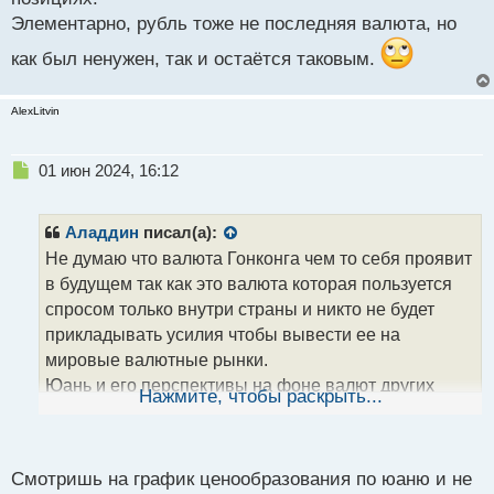
Элементарно, рубль тоже не последняя валюта, но
как был ненужен, так и остаётся таковым.
AlexLitvin
Н
01 июн 2024, 16:12
е
п
р
Аладдин
писал(а):
о
Не думаю что валюта Гонконга чем то себя проявит
ч
в будущем так как это валюта которая пользуется
и
т
спросом только внутри страны и никто не будет
а
прикладывать усилия чтобы вывести ее на
н
мировые валютные рынки.
н
Юань и его перспективы на фоне валют других
ы
Нажмите, чтобы раскрыть...
й
стран.webp
п
Овчинка не стоит выделки в плане экономики всей
о
страны, а вот юань он вполне интересен и станет в
с
Смотришь на график ценообразования по юаню и не
будущем активным игроком валютных рынков, но
т