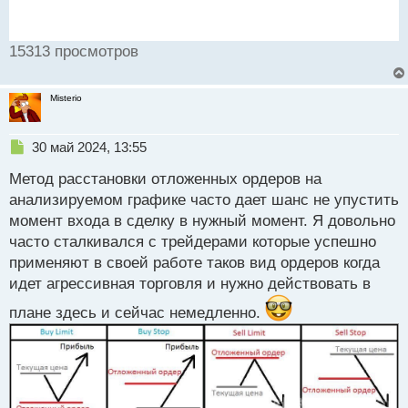
15313 просмотров
Misterio
Н
30 май 2024, 13:55
е
Метод расстановки отложенных ордеров на
п
р
анализируемом графике часто дает шанс не упустить
о
момент входа в сделку в нужный момент. Я довольно
ч
часто сталкивался с трейдерами которые успешно
и
т
применяют в своей работе таков вид ордеров когда
а
идет агрессивная торговля и нужно действовать в
н
н
плане здесь и сейчас немедленно.
ы
й
п
о
с