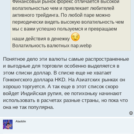
Финансовый рынок форекс отличается высокой
ч
волатильностью чем и привлекает любителей
и
т
активного трейдинга. По любой паре можно
а
периодически видеть высокую волатильность чем
н
мы с вами успешно пользуемся и превращаем
н
ы
наши действия в денежку
й
Волатильность валютных пар.webp
п
о
с
Понятное дело эти валюты самые распространенные
т
и выгодные для торговли особенно выделяется в
этом списки доллар. В списке еще не хватает
Гонконгского доллара HKD. На Азиатских рынках он
хорошо торгуется. А так еще в этот список скоро
войдет Индийская рупия, ее потихоньку начинают
использовать в расчетах разные страны, но пока что
она не так популярна.
Aladdin