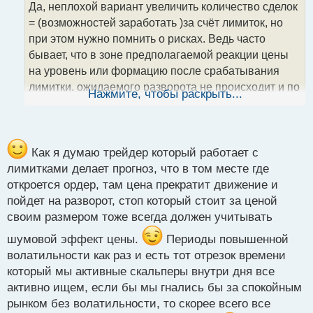
о
Да, неплохой вариант увеличить количество сделок
ч
= (возможностей заработать )за счёт лимиток, но
и
т
при этом нужно помнить о рисках. Ведь часто
а
бывает, что в зоне предполагаемой реакции цены
н
на уровень или формацию после срабатывания
н
лимитки, ожидаемого разворота не происходит и по
ы
Нажмите, чтобы раскрыть...
й
сделке идёт убыток. Также стоит отметить, что
п
сложнее работать в периоды повышенной
о
волатильности на рынке, когда приходится за
с
короткий срок принять решение о закрытии или
т
Как я думаю трейдер который работает с
усреднении позиции, что в свою очередь приводит к
лимитками делает прогноз, что в том месте где
увеличению рисков потери денег. Поэтому
откроется ордер, там цена прекратит движение и
использовать их можно и даже нужно, но стараться
пойдет на разворот, стоп который стоит за ценой
это делать в рамках риск менеджмента вашей
своим размером тоже всегда должен учитывать
торговой системы.
шумовой эффект цены.
Периоды повышенной
волатильности как раз и есть тот отрезок времени
который мы активные скальперы внутри дня все
активно ищем, если бы мы гнались бы за спокойным
рынком без волатильности, то скорее всего все