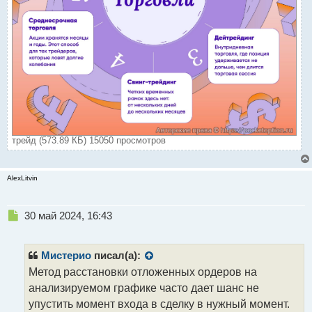
трейд (573.89 КБ) 15050 просмотров
AlexLitvin
Н
30 май 2024, 16:43
е
п
р
Мистерио
писал(а):
о
Метод расстановки отложенных ордеров на
ч
анализируемом графике часто дает шанс не
и
т
упустить момент входа в сделку в нужный момент.