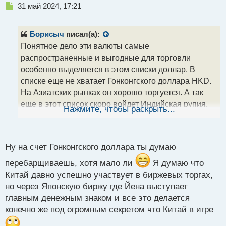
Н
31 май 2024, 17:21
е
п
р
Борисыч
писал(а):
о
Понятное дело эти валюты самые
ч
распространенные и выгодные для торговли
и
т
особенно выделяется в этом списки доллар. В
а
списке еще не хватает Гонконгского доллара HKD.
н
На Азиатских рынках он хорошо торгуется. А так
н
еще в этот список скоро войдет Индийская рупия,
ы
Нажмите, чтобы раскрыть...
й
ее потихоньку начинают использовать в расчетах
п
разные страны, но пока что она не так популярна.
о
с
Ну на счет Гонконгского доллара ты думаю
т
перебарщиваешь, хотя мало ли
Я думаю что
Китай давно успешно участвует в биржевых торгах,
но через Японскую биржу где Йена выступает
главным денежным знаком и все это делается
конечно же под огромным секретом что Китай в игре