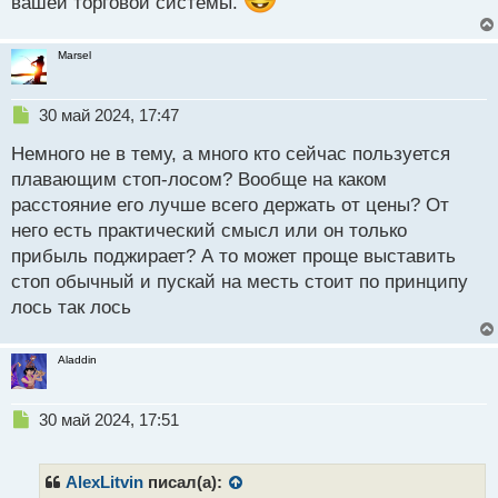
вашей торговой системы.
Marsel
Н
30 май 2024, 17:47
е
Немного не в тему, а много кто сейчас пользуется
п
р
плавающим стоп-лосом? Вообще на каком
о
расстояние его лучше всего держать от цены? От
ч
него есть практический смысл или он только
и
т
прибыль поджирает? А то может проще выставить
а
стоп обычный и пускай на месть стоит по принципу
н
лось так лось
н
ы
й
Aladdin
п
о
с
Н
30 май 2024, 17:51
т
е
п
р
AlexLitvin
писал(а):