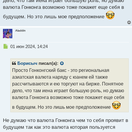
дело, что там иена играет большую роль, но думаю
валюта Гонконга возможно тоже покажет еще себя в
будущем. Но это лишь мое предположение
Aladdin
Н
01 июн 2024, 14:24
е
п
р
Борисыч
писал(а):
о
Просто Гонконгский бакс - это региональная
ч
азиатская валюта наряду с юанем ей также
и
т
рассчитываются и ею торгуют на бирже. Понятное
а
дело, что там иена играет большую роль, но думаю
н
валюта Гонконга возможно тоже покажет еще себя
н
ы
в будущем. Но это лишь мое предположение
й
п
Не думаю что валюта Гонконга чем то себя проявит в
о
с
будущем так как это валюта которая пользуется
т