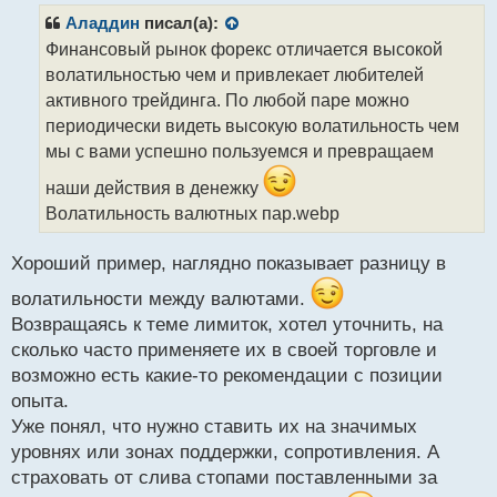
р
Аладдин
писал(а):
о
Финансовый рынок форекс отличается высокой
ч
волатильностью чем и привлекает любителей
и
т
активного трейдинга. По любой паре можно
а
периодически видеть высокую волатильность чем
н
мы с вами успешно пользуемся и превращаем
н
ы
наши действия в денежку
й
Волатильность валютных пар.webp
п
о
с
Хороший пример, наглядно показывает разницу в
т
волатильности между валютами.
Возвращаясь к теме лимиток, хотел уточнить, на
сколько часто применяете их в своей торговле и
возможно есть какие-то рекомендации с позиции
опыта.
Уже понял, что нужно ставить их на значимых
уровнях или зонах поддержки, сопротивления. А
страховать от слива стопами поставленными за