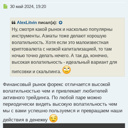
Н
30 май 2024, 19:20
е
п
р
AlexLitvin
писал(а):
о
Ну, смотря какой рынок и насколько популярны
ч
инструменты. Азиаты тоже делают хорошую
и
т
волатильность. Хотя если это малоизвестная
а
криптовалюта с низкой капитализацией, то там
н
ночью точно делать нечего. А так да, конечно,
н
высокая волатильность - идеальный вариант для
ы
й
пипсовки и скальпинга.
п
о
с
Финансовый рынок форекс отличается высокой
т
волатильностью чем и привлекает любителей
активного трейдинга. По любой паре можно
периодически видеть высокую волатильность чем
мы с вами успешно пользуемся и превращаем наши
действия в денежку