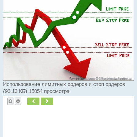
и
т
а
н
н
ы
й
п
о
с
т
Использование лимитных ордеров и стоп ордеров
(93.13 КБ) 15054 просмотра
Пред.
След.