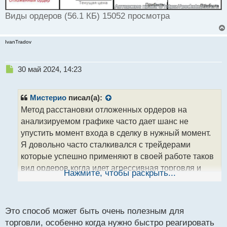
т
Виды ордеров (56.1 КБ) 15052 просмотра
IvanTradov
Н
30 май 2024, 14:23
е
п
р
Мистерио
писал(а):
о
Метод расстановки отложенных ордеров на
ч
анализируемом графике часто дает шанс не
и
т
упустить момент входа в сделку в нужный момент.
а
Я довольно часто сталкивался с трейдерами
н
которые успешно применяют в своей работе таков
н
вид ордеров когда идет агрессивная торговля и
ы
Нажмите, чтобы раскрыть...
й
нужно действовать в плане здесь и сейчас
п
немедленно.
о
с
Виды ордеров.webp
Это способ может быть очень полезным для
т
торговли, особенно когда нужно быстро реагировать