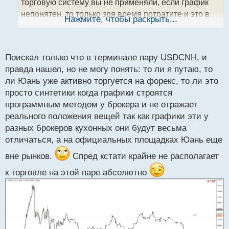
торговую систему вы не применяли, если график
н
непонятен, то только зря время потратите и это в
ы
Нажмите, чтобы раскрыть...
й
лучшем случае. Я не спорю, кому то он может и
п
нравится, но для меня непонятный и сложный.
о
Торговать нужно понятные инструменты, тогда
с
Поискал только что в терминале пару USDCNH, и
т
будет толк.
правда нашел, но не могу понять: то ли я путаю, то
ли Юань уже активно торгуется на форекс, то ли это
просто синтетики когда графики строятся
программным методом у брокера и не отражает
реального положения вещей так как графики эти у
разных брокеров кухонных они будут весьма
отличаться, а на официальных площадках Юань еще
вне рынков.
Спред кстати крайне не располагает
к торговле на этой паре абсолютно