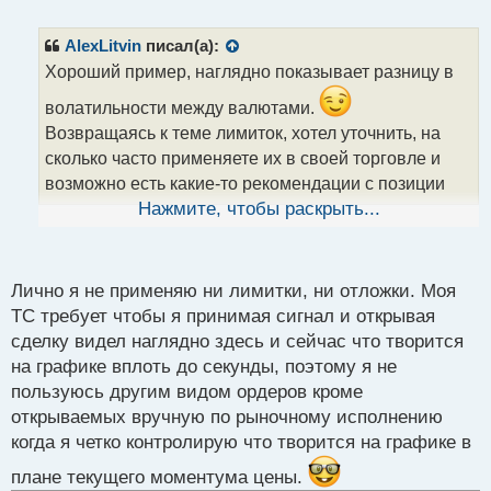
е
п
р
AlexLitvin
писал(а):
о
Хороший пример, наглядно показывает разницу в
ч
и
волатильности между валютами.
т
Возвращаясь к теме лимиток, хотел уточнить, на
а
сколько часто применяете их в своей торговле и
н
н
возможно есть какие-то рекомендации с позиции
ы
опыта.
Нажмите, чтобы раскрыть...
й
Уже понял, что нужно ставить их на значимых
п
уровнях или зонах поддержки, сопротивления. А
о
с
страховать от слива стопами поставленными за
Лично я не применяю ни лимитки, ни отложки. Моя
т
ТС требует чтобы я принимая сигнал и открывая
лимитками с учётом движения цены.
сделку видел наглядно здесь и сейчас что творится
на графике вплоть до секунды, поэтому я не
пользуюсь другим видом ордеров кроме
открываемых вручную по рыночному исполнению
когда я четко контролирую что творится на графике в
плане текущего моментума цены.