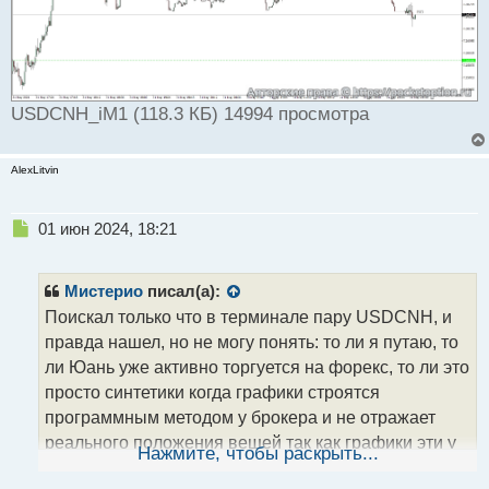
USDCNH_iM1 (118.3 КБ) 14994 просмотра
AlexLitvin
Н
01 июн 2024, 18:21
е
п
р
Мистерио
писал(а):
о
Поискал только что в терминале пару USDCNH, и
ч
правда нашел, но не могу понять: то ли я путаю, то
и
т
ли Юань уже активно торгуется на форекс, то ли это
а
просто синтетики когда графики строятся
н
программным методом у брокера и не отражает
н
реального положения вещей так как графики эти у
ы
Нажмите, чтобы раскрыть...
й
разных брокеров кухонных они будут весьма
п