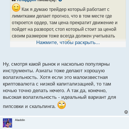
о
ч
Как я думаю трейдер который работает с
и
лимитками делает прогноз, что в том месте где
т
откроется ордер, там цена прекратит движение и
а
пойдет на разворот, стоп который стоит за ценой
н
н
своим размером тоже всегда должен учитывать
ы
Нажмите, чтобы раскрыть...
шумовой эффект цены.
Периоды повышенной
й
п
волатильности как раз и есть тот отрезок времени
о
который мы активные скальперы внутри дня все
с
Ну, смотря какой рынок и насколько популярны
активно ищем, если бы мы гнались бы за
т
инструменты. Азиаты тоже делают хорошую
спокойным рынком без волатильности, то скорее
волатильность. Хотя если это малоизвестная
всего все торговали бы по ночам не правда ли?
криптовалюта с низкой капитализацией, то там
ночью точно делать нечего. А так да, конечно,
Переменчивость настроений рыночного движения
высокая волатильность - идеальный вариант для
цены.webp
пипсовки и скальпинга.
Aladdin