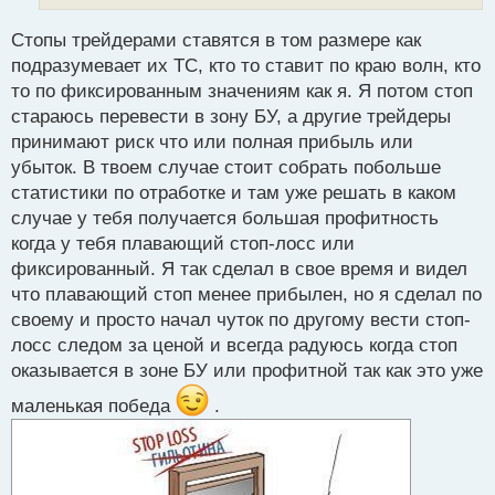
п
о
Стопы трейдерами ставятся в том размере как
с
подразумевает их ТС, кто то ставит по краю волн, кто
т
то по фиксированным значениям как я. Я потом стоп
стараюсь перевести в зону БУ, а другие трейдеры
принимают риск что или полная прибыль или
убыток. В твоем случае стоит собрать побольше
статистики по отработке и там уже решать в каком
случае у тебя получается большая профитность
когда у тебя плавающий стоп-лосс или
фиксированный. Я так сделал в свое время и видел
что плавающий стоп менее прибылен, но я сделал по
своему и просто начал чуток по другому вести стоп-
лосс следом за ценой и всегда радуюсь когда стоп
оказывается в зоне БУ или профитной так как это уже
маленькая победа
.