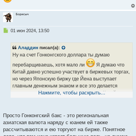
Борисыч
Н
01 июн 2024, 13:50
е
п
р
Аладдин
писал(а):
о
Ну на счет Гонконгского доллара ты думаю
ч
и
перебарщиваешь, хотя мало ли
Я думаю что
т
Китай давно успешно участвует в биржевых торгах,
а
но через Японскую биржу где Йена выступает
н
н
главным денежным знаком и все это делается
ы
конечно же под огромным секретом что Китай в
Нажмите, чтобы раскрыть...
й
п
игре
о
с
Просто Гонконгский бакс - это региональная
т
азиатская валюта наряду с юанем ей также
рассчитываются и ею торгуют на бирже. Понятное