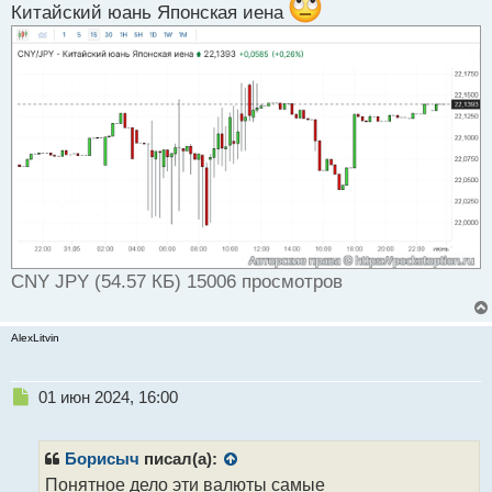
Китайский юань Японская иена
CNY JPY (54.57 КБ) 15006 просмотров
AlexLitvin
Н
01 июн 2024, 16:00
е
п
р
Борисыч
писал(а):
о
Понятное дело эти валюты самые