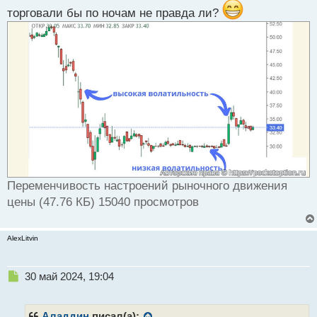
торговали бы по ночам не правда ли?
Переменчивость настроений рыночного движения
цены (47.76 КБ) 15040 просмотров
AlexLitvin
Н
30 май 2024, 19:04
е
п
р
Аладдин
писал(а):