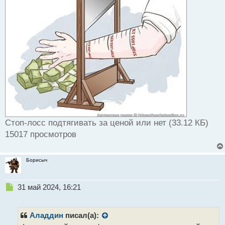
Стоп-лосс подтягивать за ценой или нет (33.12 КБ)
15017 просмотров
Борисыч
Н
31 май 2024, 16:21
е
п
р
Аладдин
писал(а):
о