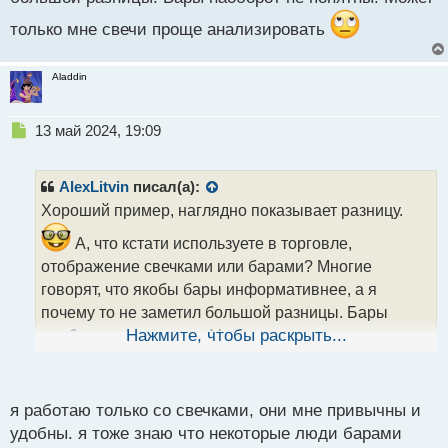
только мне свечи проще анализировать
Aladdin
Н
13 май 2024, 19:09
е
п
р
AlexLitvin
писал(а):
о
Хороший пример, наглядно показывает разницу.
ч
и
А, что кстати используете в торговле,
т
отображение свечками или барами? Многие
а
говорят, что якобы бары информативнее, а я
н
н
почему то не заметил большой разницы. Бары
ы
наоборот не понятны. Может только мне свечи
Нажмите, чтобы раскрыть...
й
п
проще анализировать
о
с
я работаю только со свечками, они мне привычны и
т
удобны. я тоже знаю что некоторые люди барами