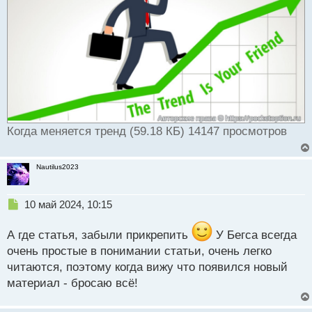
и
т
а
н
н
ы
й
п
о
с
Когда меняется тренд (59.18 КБ) 14147 просмотров
т
Nautilus2023
Н
10 май 2024, 10:15
е
п
А где статья, забыли прикрепить
У Бегса всегда
р
очень простые в понимании статьи, очень легко
о
читаются, поэтому когда вижу что появился новый
ч
и
материал - бросаю всё!
т
а