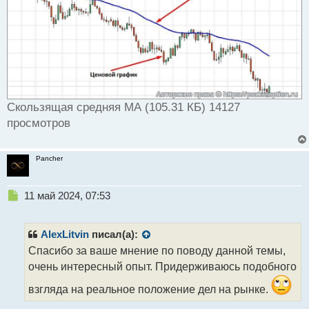
Скользящая средняя МА (105.31 КБ) 14127
просмотров
Pancher
Н
11 май 2024, 07:53
е
п
р
AlexLitvin
писал(а):
о
Спасибо за ваше мнение по поводу данной темы,
ч
очень интересный опыт. Придерживаюсь подобного
и
т
взгляда на реальное положение дел на рынке.
а
н