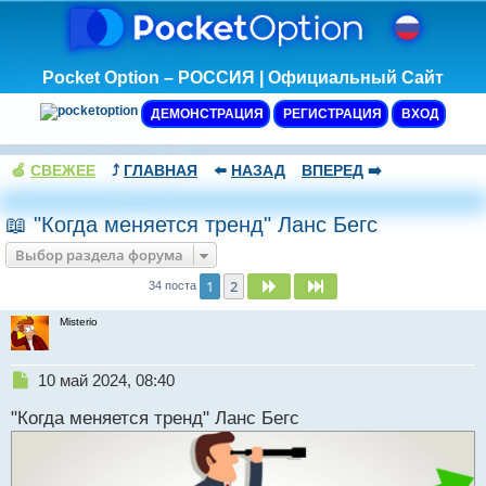
Pocket Option – РОССИЯ | Официальный Сайт
ДЕМОНСТРАЦИЯ
РЕГИСТРАЦИЯ
ВХОД
🍏
СВЕЖЕЕ
⤴️
ГЛАВНАЯ
⬅️
НАЗАД
ВПЕРЕД
➡️
📖 "Когда меняется тренд" Ланс Бегс
Выбор раздела форума
1
2
След.
След.
34 поста
Misterio
Н
10 май 2024, 08:40
е
"Когда меняется тренд" Ланс Бегс
п
р
о
ч