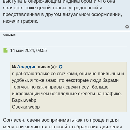
выступать опережающим индикатором и что она
является тоже ценой только усредненной и
представленная в другом визуальном оформлении,
нежели график.
AlexLitvin
Н
14 май 2024, 09:55
е
п
р
Аладдин
писал(а):
о
я работаю только со свечками, они мне привычны и
ч
удобны. я тоже знаю что некоторые люди барами
и
т
торгуют, но как я привык свечи несут больше
а
информации чем бесплодные скелеты на графике.
н
Бары.webp
н
Свечки.webp
ы
й
п
Согласен, свечи воспринимать как то проще и для
о
меня они являются основой отображения движения
с