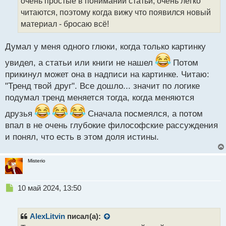
очень простые в понимании статьи, очень легко
т
читаются, поэтому когда вижу что появился новый
а
материал - бросаю всё!
н
н
ы
Думал у меня одного глюки, когда только картинку
й
п
увидел, а статьи или книги не нашел
Потом
о
прикинул может она в надписи на картинке. Читаю:
с
"Тренд твой друг". Все дошло... значит по логике
т
подумал тренд меняется тогда, когда меняются
друзья
Сначала посмеялся, а потом
впал в не очень глубокие философские рассуждения
и понял, что есть в этом доля истины.
Misterio
Н
10 май 2024, 13:50
е
п
р
AlexLitvin
писал(а):
о