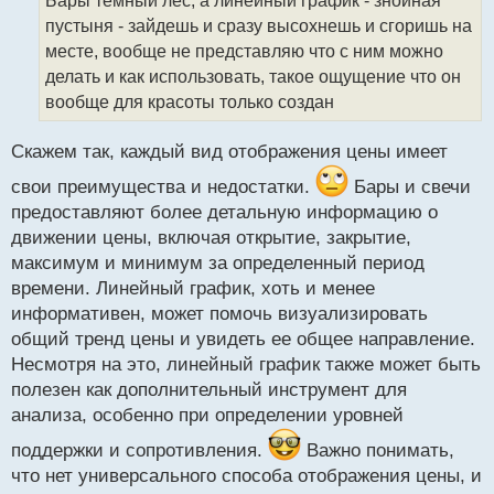
ч
пустыня - зайдешь и сразу высохнешь и сгоришь на
и
т
месте, вообще не представляю что с ним можно
а
делать и как использовать, такое ощущение что он
н
вообще для красоты только создан
н
ы
й
Скажем так, каждый вид отображения цены имеет
п
свои преимущества и недостатки.
Бары и свечи
о
с
предоставляют более детальную информацию о
т
движении цены, включая открытие, закрытие,
максимум и минимум за определенный период
времени. Линейный график, хоть и менее
информативен, может помочь визуализировать
общий тренд цены и увидеть ее общее направление.
Несмотря на это, линейный график также может быть
полезен как дополнительный инструмент для
анализа, особенно при определении уровней
поддержки и сопротивления.
Важно понимать,
что нет универсального способа отображения цены, и