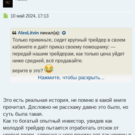
нажатием на клавишу не делая лишних
телодвижений.
Н
10 май 2024, 17:13
Трейдинг и цифровые технологии.webp
е
п
р
AlexLitvin
писал(а):
о
Только прикиньте, сидит крупный трейдер в своем
ч
кабинете и даёт приказ своему помощнику: —
и
т
передай нашим трейдерам, как только цена уйдет
а
ниже средней, всё продавайте.
н
н
верите в это?
ы
Нужно следить за крупными игроками. вот он что
Нажмите, чтобы раскрыть...
й
п
писал.
о
с
Это есть реальная история, не помню в какой книге
т
прочитал. Дословно не расскажу давно это было, но
суть была такая.
Как то богатый опытный инвестор, увидев как
молодой трейдер пытается отработать отскок от
уровня вверх, спросил у него почему тот так уверен в