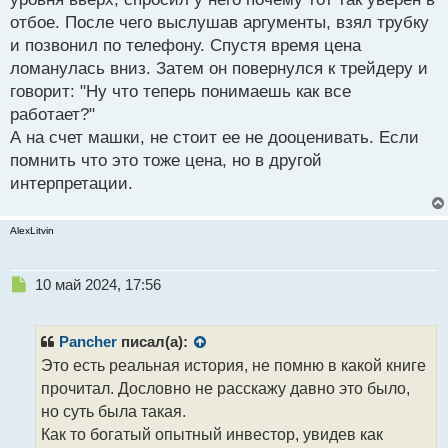
отбое. После чего выслушав аргументы, взял трубку
и позвонил по телефону. Спустя время цена
ломанулась вниз. Затем он повернулся к трейдеру и
говорит: "Ну что теперь понимаешь как все
работает?"
А на счет машки, не стоит ее не дооценивать. Если
помнить что это тоже цена, но в другой
интерпретации.
AlexLitvin
Н
10 май 2024, 17:56
е
п
р
Pancher
писал(а):
о
Это есть реальная история, не помню в какой книге
ч
прочитал. Дословно не расскажу давно это было,
и
т
но суть была такая.
а
Как то богатый опытный инвестор, увидев как
н