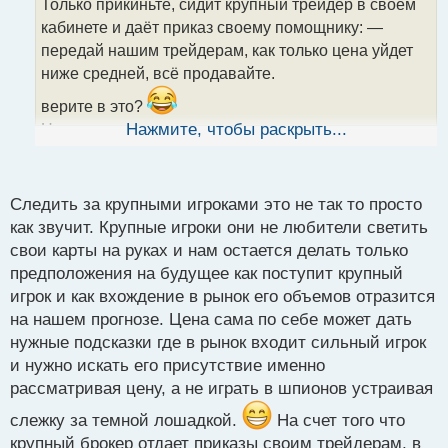
Только прикиньте, сидит крупный трейдер в своем
ч
кабинете и даёт приказ своему помощнику: —
и
т
передай нашим трейдерам, как только цена уйдет
а
ниже средней, всё продавайте.
н
н
верите в это?
ы
Нужно следить за крупными игроками. вот он что
Нажмите, чтобы раскрыть...
й
п
писал.
о
с
Следить за крупными игроками это не так то просто
т
как звучит. Крупные игроки они не любители светить
свои карты на руках и нам остается делать только
предположения на будущее как поступит крупный
игрок и как вхождение в рынок его объемов отразится
на нашем прогнозе. Цена сама по себе может дать
нужные подсказки где в рынок входит сильный игрок
и нужно искать его присутствие именно
рассматривая цену, а не играть в шпионов устраивая
слежку за темной лошадкой.
На счет того что
крупный брокер отдает приказы своим трейдерам, в