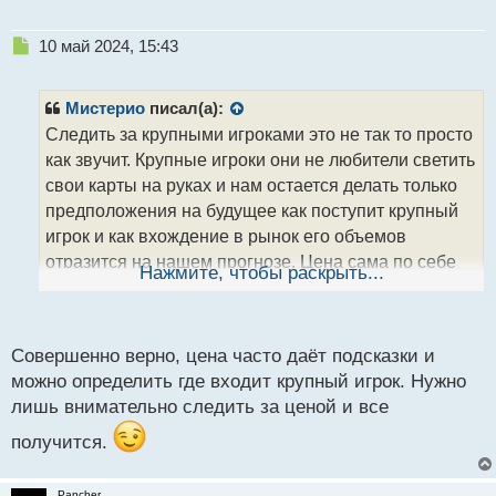
Н
10 май 2024, 15:43
е
п
р
Мистерио
писал(а):
о
Следить за крупными игроками это не так то просто
ч
как звучит. Крупные игроки они не любители светить
и
т
свои карты на руках и нам остается делать только
а
предположения на будущее как поступит крупный
н
игрок и как вхождение в рынок его объемов
н
отразится на нашем прогнозе. Цена сама по себе
ы
Нажмите, чтобы раскрыть...
й
может дать нужные подсказки где в рынок входит
п
сильный игрок и нужно искать его присутствие
о
именно рассматривая цену, а не играть в шпионов
с
Совершенно верно, цена часто даёт подсказки и
т
устраивая слежку за темной лошадкой.
На счет
можно определить где входит крупный игрок. Нужно
того что крупный брокер отдает приказы своим
лишь внимательно следить за ценой и все
трейдерам, в прошлом так и было когда интернет
получится.
был не так распространен в мире как сейчас, в
данный же момент все это делается одним
Pancher