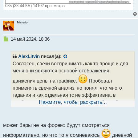
085 (38.44 КБ) 14102 просмотра
Misterio
Н
14 май 2024, 18:36
е
п
р
AlexLitvin
писал(а):
о
Согласен, свечи воспринимать как то проще и для
ч
меня они являются основой отображения
и
т
движения цены на графике.
Пробовал
а
применять свечной анализ, но понял, что много
н
н
гадания и как отдельная тс не эффективна, в
ы
комбинированном методе возможно и будут более
Нажмите, чтобы раскрыть...
й
полезны, нужно проверить. А бары это вообще
п
о
темный лес
с
может бары не на форекс будут смотреться
т
информативно, но что то я сомневаюсь
дневной