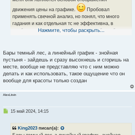
и
т
движения цены на графике.
Пробовал
а
применять свечной анализ, но понял, что много
н
н
гадания и как отдельная тс не эффективна, в
ы
комбинированном методе возможно и будут более
Нажмите, чтобы раскрыть...
й
полезны, нужно проверить. А бары это вообще
п
о
темный лес
с
Бары темный лес, а линейный график - знойная
т
пустыня - зайдешь и сразу высохнешь и сгоришь на
месте, вообще не представляю что с ним можно
делать и как использовать, такое ощущение что он
вообще для красоты только создан
AlexLitvin
Н
15 май 2024, 14:15
е
п
р
King2023
писал(а):
о
Бары темный лес, а линейный график - знойная