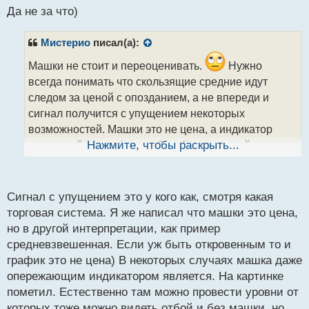
н
Да не за что)
ы
й
Мистерио
писал(а):
п
о
Машки не стоит и переоценивать.
Нужно
с
всегда понимать что скользящие средние идут
т
следом за ценой с опозданием, а не впереди и
сигнал получится с упущением некоторых
возможностей. Машки это не цена, а индикатор
накинутый на график чтобы облегчить трейдерами
Нажмите, чтобы раскрыть...
анализ рынка в визуальном плане. Я пробовал
тренд определять с помощью постановки средник
на графиках цены, скажу увидел в них только в том
Сигнал с упущением это у кого как, смотря какая
толк что скользящие средние иногда можно
торговая система. Я же написал что машки это цена,
использовать как сопротивление, но далеко не
но в другой интерпретации, как пример
всегда, а сигнал на разворот тренда они не дают
средневзвешенная. Если уж быть откровенным то и
которого я не увидел бы на абсолютно голом
график это не цена) В некоторых случаях машка даже
графике без них.
опережающим индикатором является. На картинке
Скользящая средняя МА.webp
пометил. Естественно там можно провести уровни от
которых тоже можно видеть отбой и без машки, но