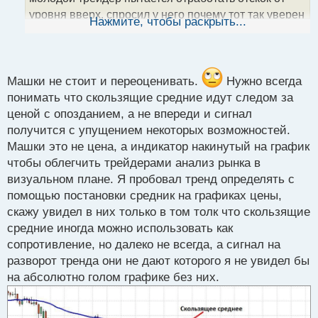
н
уровня вверх, спросил у него почему тот так уверен
ы
Нажмите, чтобы раскрыть...
й
в отбое. После чего выслушав аргументы, взял
п
трубку и позвонил по телефону. Спустя время цена
о
ломанулась вниз. Затем он повернулся к трейдеру
с
и говорит: "Ну что теперь понимаешь как все
т
Машки не стоит и переоценивать.
Нужно всегда
работает?"
понимать что скользящие средние идут следом за
А на счет машки, не стоит ее не дооценивать. Если
ценой с опозданием, а не впереди и сигнал
помнить что это тоже цена, но в другой
получится с упущением некоторых возможностей.
интерпретации.
Машки это не цена, а индикатор накинутый на график
чтобы облегчить трейдерами анализ рынка в
визуальном плане. Я пробовал тренд определять с
помощью постановки средник на графиках цены,
скажу увидел в них только в том толк что скользящие
средние иногда можно использовать как
сопротивление, но далеко не всегда, а сигнал на
разворот тренда они не дают которого я не увидел бы
на абсолютно голом графике без них.