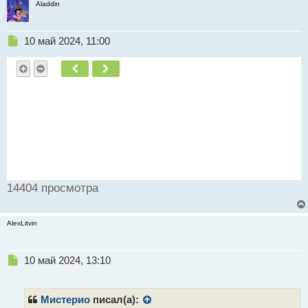
н
Aladdin
н
ы
Н
10 май 2024, 11:00
й
е
п
п
о
Пред.
След.
р
с
о
т
ч
и
т
а
н
н
ы
14404 просмотра
й
п
о
AlexLitvin
с
т
Н
10 май 2024, 13:10
е
п
р
Мистерио
писал(а):