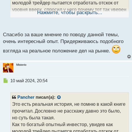
молодой трейдер пытается отработать отскок от
н
уровня вверх, спросил у него почему тот так уверен
ы
Нажмите, чтобы раскрыть...
й
в отбое. После чего выслушав аргументы, взял
п
трубку и позвонил по телефону. Спустя время цена
о
ломанулась вниз. Затем он повернулся к трейдеру
с
Спасибо за ваше мнение по поводу данной темы,
и говорит: "Ну что теперь понимаешь как все
т
очень интересный опыт. Придерживаюсь подобного
работает?"
А на счет машки, не стоит ее не дооценивать. Если
взгляда на реальное положение дел на рынке.
помнить что это тоже цена, но в другой
интерпретации.
Misterio
Н
10 май 2024, 20:54
е
п
р
Pancher
писал(а):
о
Это есть реальная история, не помню в какой книге
ч
прочитал. Дословно не расскажу давно это было,
и
т
но суть была такая.
а
Как то богатый опытный инвестор, увидев как
н
молодой трейдер пытается отработать отскок от