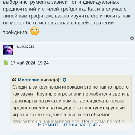
выбор инструмента зависит от индивидуальных
предпочтений и стилей трейдинга. Как и в случае с
линейным графиком, важно изучить его и понять, как
он может быть использован в своей стратегии
трейдинга.
Nautilus2023
Н
17 май 2024, 19:24
е
п
р
Мистерио
писал(а):
о
Следить за крупными игроками это не так то просто
ч
как звучит. Крупные игроки они не любители светить
и
т
свои карты на руках и нам остается делать только
а
предположения на будущее как поступит крупный
н
игрок и как вхождение в рынок его объемов
н
отразится на нашем прогнозе. Цена сама по себе
ы
Нажмите, чтобы раскрыть...
й
может дать нужные подсказки где в рынок входит
п