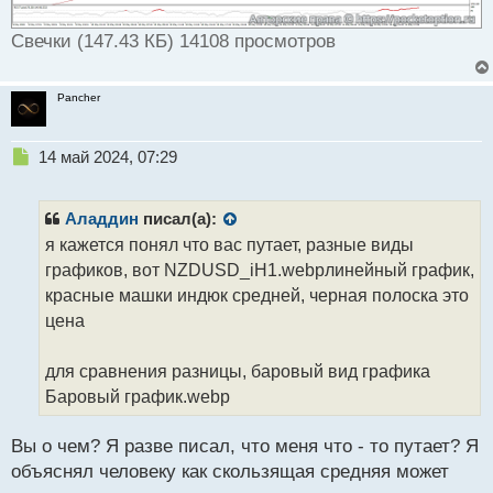
Свечки (147.43 КБ) 14108 просмотров
Pancher
Н
14 май 2024, 07:29
е
п
р
Аладдин
писал(а):
о
я кажется понял что вас путает, разные виды
ч
графиков, вот NZDUSD_iH1.webpлинейный график,
и
т
красные машки индюк средней, черная полоска это
а
цена
н
н
для сравнения разницы, баровый вид графика
ы
й
Баровый график.webp
п
о
Вы о чем? Я разве писал, что меня что - то путает? Я
с
объяснял человеку как скользящая средняя может
т