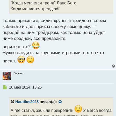
о
"Когда меняется тренд" Ланс Бегс
ч
Когда меняется тренд.pdf
и
т
а
Только прикиньте, сидит крупный трейдер в своем
н
кабинете и даёт приказ своему помощнику: —
н
передай нашим трейдерам, как только цена уйдет
ы
й
ниже средней, всё продавайте.
п
верите в это?
о
с
Нужно следить за крупными игроками. вот он что
т
писал.
Stalevar
Н
10 май 2024, 13:26
е
п
р
Nautilus2023
писал(а):
о
ч
А где статья, забыли прикрепить
У Бегса всегда
и