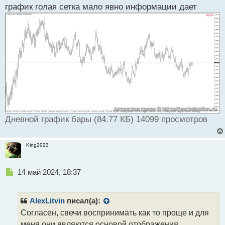
график голая сетка мало явно информации дает
Дневной график бары (84.77 КБ) 14099 просмотров
King2023
Н
14 май 2024, 18:37
е
п
р
AlexLitvin
писал(а):
о
Согласен, свечи воспринимать как то проще и для
ч
меня они являются основой отображения