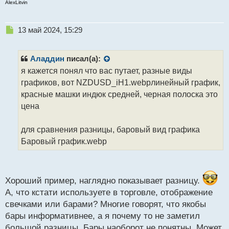
AlexLitvin
Н
13 май 2024, 15:29
е
п
р
Аладдин
писал(а):
о
я кажется понял что вас путает, разные виды
ч
графиков, вот NZDUSD_iH1.webpлинейный график,
и
т
красные машки индюк средней, черная полоска это
а
цена
н
н
для сравнения разницы, баровый вид графика
ы
й
Баровый график.webp
п
о
с
т
Хороший пример, наглядно показывает разницу.
А, что кстати используете в торговле, отображение
свечками или барами? Многие говорят, что якобы
бары информативнее, а я почему то не заметил
большой разницы. Бары наоборот не понятны. Может