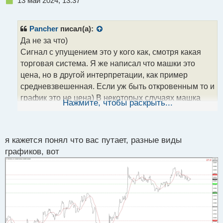
13 май 2024, 13:37
е
п
р
Pancher
писал(а):
о
Да не за что)
ч
Сигнал с упущением это у кого как, смотря какая
и
т
торговая система. Я же написал что машки это
а
цена, но в другой интерпретации, как пример
н
средневзвешенная. Если уж быть откровенным то и
н
график это не цена) В некоторых случаях машка
ы
Нажмите, чтобы раскрыть...
й
даже опережающим индикатором является. На
п
картинке пометил. Естественно там можно
о
провести уровни от которых тоже можно видеть
с
я кажется понял что вас путает, разные виды
отбой и без машки, но плюс скользящей что она
т
графиков, вот
дает некую формализацию тем, кто не вывел для
себя четких правил построения уровней. Но само -
собой это все индивидуальное восприятие
ситуации и приносит пользу только тем, кто выявил
закономерности.