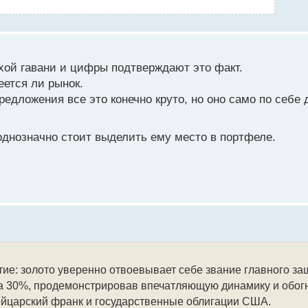
тихой гавани и цифры подтверждают это факт.
еется ли рынок.
едложения все это конечно круто, но оно само по себе 
однозначно стоит выделить ему место в портфеле.
е: золото уверенно отвоевывает себе звание главного защ
на 30%, продемонстрировав впечатляющую динамику и обог
вейцарский франк и государственные облигации США.