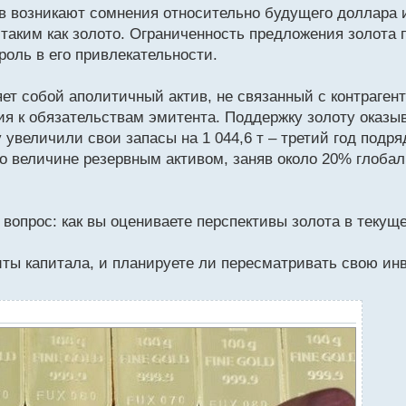
ов возникают сомнения относительно будущего доллара 
таким как золото. Ограниченность предложения золота
роль в его привлекательности.
яет собой аполитичный актив, не связанный с контраген
я к обязательствам эмитента. Поддержку золоту оказыв
 увеличили свои запасы на 1 044,6 т – третий год подр
о величине резервным активом, заняв около 20% глобал
 вопрос: как вы оцениваете перспективы золота в текущ
ты капитала, и планируете ли пересматривать свою ин