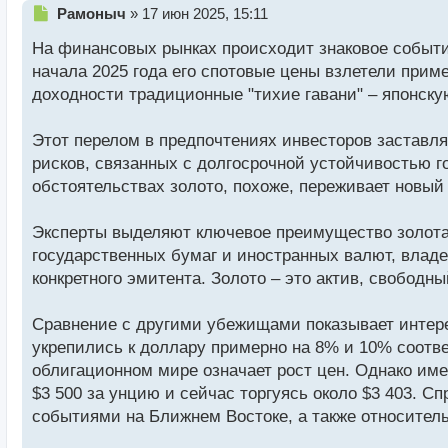
Н
Рамоныч
»
17 июн 2025, 15:11
е
На финансовых рынках происходит знаковое событие
п
р
начала 2025 года его спотовые цены взлетели при
о
доходности традиционные "тихие гавани" – японск
ч
и
т
Этот перелом в предпочтениях инвесторов заставля
а
рисков, связанных с долгосрочной устойчивостью г
н
обстоятельствах золото, похоже, переживает новый 
н
ы
й
Эксперты выделяют ключевое преимущество золота 
п
государственных бумаг и иностранных валют, владе
о
конкретного эмитента. Золото – это актив, свободн
с
т
Сравнение с другими убежищами показывает интере
укрепились к доллару примерно на 8% и 10% соответ
облигационном мире означает рост цен. Однако име
$3 500 за унцию и сейчас торгуясь около $3 403. 
событиями на Ближнем Востоке, а также относитель