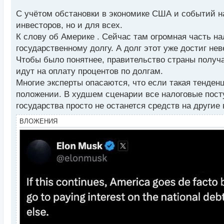
н
С учётом обстановки в экономике США и событий на
н
инвесторов, но и для всех.
ы
й
К слову об Америке . Сейчас там огромная часть на
п
государственному долгу. А долг этот уже достиг не
о
Чтобы было понятнее, правительство страны получае
с
идут на оплату процентов по долгам.
т
Многие эксперты опасаются, что если такая тенден
положении. В худшем сценарии все налоговые пост
государства просто не останется средств на другие
ВЛОЖЕНИЯ