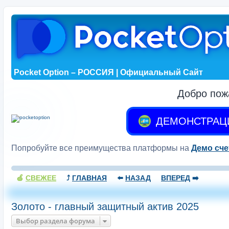
Pocket Option – РОССИЯ | Официальный Сайт
Добро пож
ДЕМОНСТРАЦ
Попробуйте все преимущества платформы на
Демо сче
🍏
СВЕЖЕЕ
⤴️
ГЛАВНАЯ
⬅️
НАЗАД
ВПЕРЕД
➡️
Золото - главный защитный актив 2025
Выбор раздела форума