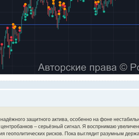
яет собой аполитичный актив, не связанный с контрагентск
ия к обязательствам эмитента. Поддержку золоту оказывает
или свои запасы на 1 044,6 т – третий год подряд. ЕЦБ нед
м активом, заняв около 20% глобальных резервов на конец
й вопрос: как вы оцениваете перспективы золота в текущей
иты капитала, и планируете ли пересматривать свою инвес
 надёжного защитного актива, особенно на фоне нестабильн
центробанков – серьёзный сигнал. Я воспрнимаю увеличен
я геополитических рисков. Пока выглядит разумным держат