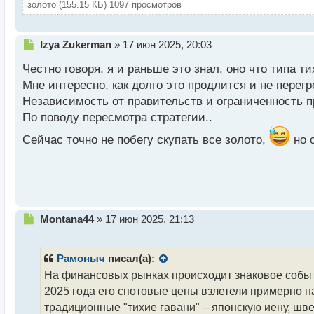
золото (155.15 КБ) 1097 просмотров
Н
Izya Zukerman
»
17 июн 2025, 20:03
е
Честно говоря, я и раньше это знал, оно что типа 
п
р
Мне интересно, как долго это продлится и не перегр
о
Независимость от правительств и ограниченность пр
ч
По поводу пересмотра стратегии..
и
т
Сейчас точно не побегу скупать все золото,
но 
а
н
н
ы
й
п
Н
Montana44
»
17 июн 2025, 21:13
о
е
с
п
т
р
Рамоныч
писал(а):
о
На финансовых рынках происходит знаковое событи
ч
2025 года его спотовые цены взлетели примерно 
и
т
традиционные "тихие гавани" – японскую иену, ш