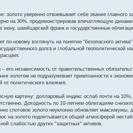
: золото уверенно отвоевывает себе звание главного з
мерно на 30%, продемонстрировав впечатляющую динамик
ую иену, швейцарский франк и государственные облигац
ет по-новому взглянуть на понятие "безопасного актива
осударственного долга и глобальной геополитической н
расцвет.
– его независимость от правительственных обязательст
ние золотом не подразумевает привязанности к экономи
ый от политического влияния.
сную картину: долларовый индекс ослаб почти на 10%, 
ственно. Доходность по 10-летним облигациям снизилась
нно спотовое золото неуклонно обновляет максимумы, д
Спрос на золото подпитывается общей атмосферой неста
ной слабостью других "защитных" активов.