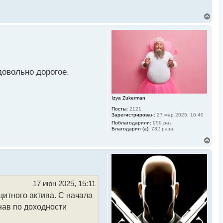
В
е
р
н
у
т
ь
с
довольно дорогое.
я
к
н
а
Izya Zukerman
ч
а
Посты:
2121
л
Зарегистрирован:
27 мар 2025, 16:40
у
Поблагодарили:
959 раз
Благодарил (а):
782 раза
В
е
р
н
у
т
ь
17 июн 2025, 15:11
с
итного актива. С начала
я
к
нав по доходности
н
а