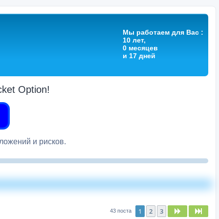
Мы работаем для Вас :
10 лет,
0 месяцев
и 17 дней
et Option!
вложений и рисков.
1
2
3
След.
След
43 поста