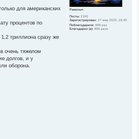
а
л
только для американских
Рамоныч
у
Посты:
2100
Зарегистрирован:
27 мар 2025, 16:35
лату процентов по
Поблагодарили:
898 раз
Благодарил (а):
894 раза
 1,2 триллиона сразу же
 в очень тяжелом
е долгов, и у
или оборона.