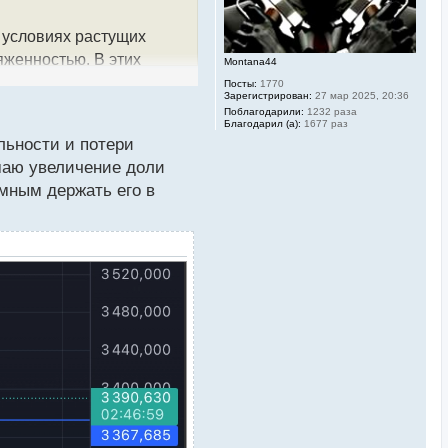
ч
а
л
в условиях растущих
у
яженностью. В этих
Montana44
Посты:
1770
Зарегистрирован:
27 мар 2025, 20:36
Поблагодарили:
1232 раза
Благодарил (а):
1677 раз
В отличие от
льности и потери
какого-либо конкретного
маю увеличение доли
мным держать его в
иена и франк укрепились
что в облигационном мире
 $3 500 за унцию и
ими событиями на Ближнем
нка облигаций, что
риродными факторами и