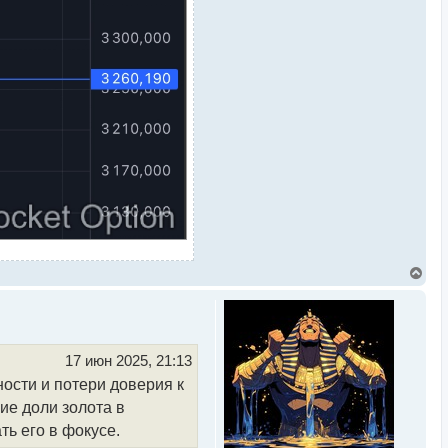
ими рисками. Оно
 также рост его покупок
авно сообщил, что золото
 2024 года.
 экономической ситуации?
тиционную стратегию в
В
е
р
н
у
т
ь
17 июн 2025, 21:13
с
ости и потери доверия к
я
к
ие доли золота в
н
а
ь его в фокусе.
ч