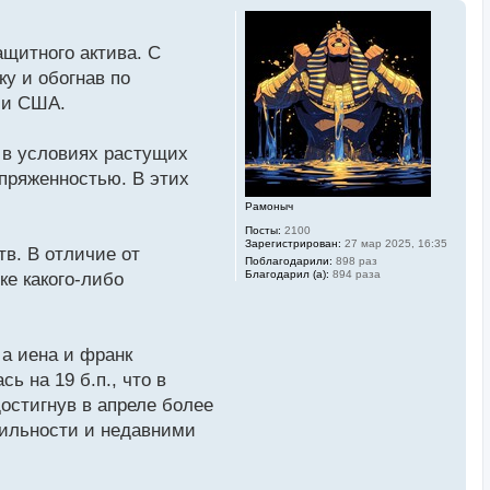
ащитного актива. С
у и обогнав по
ии США.
" в условиях растущих
апряженностью. В этих
Рамоныч
Посты:
2100
Зарегистрирован:
27 мар 2025, 16:35
в. В отличие от
Поблагодарили:
898 раз
Благодарил (а):
894 раза
ке какого-либо
а иена и франк
 на 19 б.п., что в
остигнув в апреле более
бильности и недавними