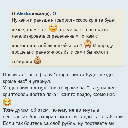
е
готовы к использованию.
п
Проект криптокарт, стартовавший в начале июня,
р
Alesha
писал(а):
предполагает возможность привязки карты к
о
Ну как я и раньше и говорил - скоро крипта будет
ч
криптовалютному кошельку на бирже,
и
зарегистрированной в юрисдикции МФЦА, и
везде, кроме нас
что мешает точно также
т
последующее использование её для
легализировать определенным точкам с
а
осуществления онлайн-платежей, покупок через
н
подконтрольной лицензий и всё?
И народу
н
платежные терминалы и снятия наличных средств.
проще ы стране жилось бы и сами бы налоги
ы
й
собирали
Кроме того, ранее было анонсировано намерение
п
властей Казахстана легализовать деятельность
о
с
Прочитал твою фразу "скоро крипта будет везде,
криптообменников, лицензированием которых
т
кроме нас" и угарнул.
займется Национальный банк. Для криптобирж,
У вдвшников лозунг "никто кроме нас" , а у нашего
функционирующих в рамках МФЦА, предусмотрено
криптосообщества пока " крипта везде, кроме нас"
отдельное регулирование, а также интеграция с
обменными сервисами с целью формирования
единой цифровой экосистемы.
Тоже думал об этом, почему не воткнуть в
нескольких банках криптоматы и следить за работой.
Как считаете, есть ли перспективы внедрения
Если так боитесь за свой рубль, ну поставьте вы