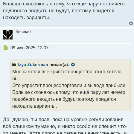
Больше склоняюсь к тому, что ещё пару лет ничего
подобного вводить не будут, поэтому придется
находить варианты.
Montana44
Н
09 июн 2025, 13:07
е
п
р
Izya Zukerman
писал(а):
о
Мне кажется все криптосообщество этого хотело
ч
бы.
и
т
Это упростит процесс торговли и вывода прибыли.
а
Больше склоняюсь к тому, что ещё пару лет ничего
н
подобного вводить не будут, поэтому придется
н
находить варианты.
ы
й
п
Да, думаю, ты прав, пока на уровне регулирования
о
всё слишком туманно, и никто особо не спешит что-
с
то менять. Хотя спрос на такие решения уже есть, и
т