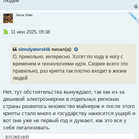
людей
и
т
а
Denis Zhilin
н
н
ы
Н
11 июн 2025, 09:38
й
е
п
п
о
р
simulyatorshik
писал(а):
с
о
О, прикольно, интересно. Хотят по ходу в ногу с
т
ч
временем и технологиями идти. Скорее всего это
и
т
правильно, раз крипта так плотно входит в жизни
а
людей
н
н
Нет, тут обстоятельства вынуждают, так как из-за
ы
й
дешевой электроэнергии в отдельных регионах
п
страны развелось множество майнеров и после этого
о
крипты стало много и государству наносится ущерб и
с
вот они уже не первый год и думают, как это все у
т
себя легализовать.
ВЛОЖЕНИЯ