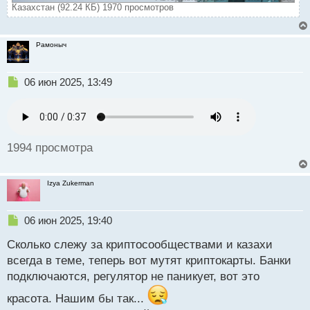
Казахстан (92.24 КБ) 1970 просмотров
Рамоныч
Н
06 июн 2025, 13:49
е
п
р
о
ч
1994 просмотра
и
т
а
Izya Zukerman
н
н
ы
Н
06 июн 2025, 19:40
й
е
п
Сколько слежу за криптосообществами и казахи
п
о
р
всегда в теме, теперь вот мутят криптокарты. Банки
с
о
подключаются, регулятор не паникует, вот это
т
ч
и
красота. Нашим бы так...
т