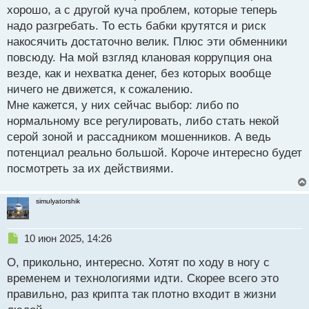
крипты особенно в крупных городах и власти не
хорошо, а с другой куча проблем, которые теперь
знают, что с этим делать. Что же касается твоего
надо разгребать. То есть бабки крутятся и риск
вопроса он сложный, но, как мне кажется, у казахов
накосячить достаточно велик. Плюс эти обменники
не хватает пока финансовых возможностей и
повсюду. На мой взгляд клановая коррупция она
тормозит весь процесс клановая коррупция,
везде, как и нехватка денег, без которых вообще
которая там осталась еще с советских времен.
ничего не движется, к сожалению.
Мне кажется, у них сейчас выбор: либо по
Лично я это так вижу
нормальному все регулировать, либо стать некой
серой зоной и рассадником мошенников. А ведь
потенциал реально большой. Короче интересно будет
посмотреть за их действиями.
simulyatorshik
Н
10 июн 2025, 14:26
е
О, прикольно, интересно. Хотят по ходу в ногу с
п
р
временем и технологиями идти. Скорее всего это
о
правильно, раз крипта так плотно входит в жизни
ч