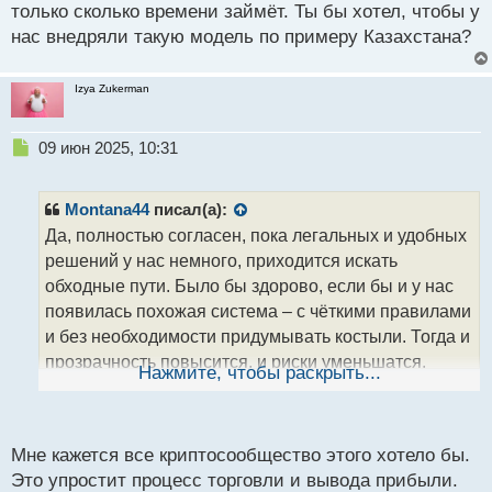
только сколько времени займёт. Ты бы хотел, чтобы у
нас внедряли такую модель по примеру Казахстана?
Izya Zukerman
Н
09 июн 2025, 10:31
е
п
р
Montana44
писал(а):
о
Да, полностью согласен, пока легальных и удобных
ч
решений у нас немного, приходится искать
и
т
обходные пути. Было бы здорово, если бы и у нас
а
появилась похожая система – с чёткими правилами
н
и без необходимости придумывать костыли. Тогда и
н
прозрачность повысится, и риски уменьшатся.
ы
Нажмите, чтобы раскрыть...
й
Думаю, рано или поздно к этому придём, вопрос
п
только сколько времени займёт. Ты бы хотел, чтобы
о
у нас внедряли такую модель по примеру
с
Мне кажется все криптосообщество этого хотело бы.
Казахстана?
т
Это упростит процесс торговли и вывода прибыли.