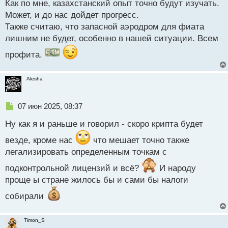
Как по мне, казахстанский опыт точно будут изучать.
а
Может, и до нас дойдет прогресс.
н
н
Также считаю, что запасной аэродром для фиата
ы
лишним не будет, особенно в нашей ситуации. Всем
й
п
профита.
о
с
т
Alesha
Н
07 июн 2025, 08:37
е
Ну как я и раньше и говорил - скоро крипта будет
п
р
везде, кроме нас
что мешает точно также
о
легализировать определенным точкам с
ч
и
подконтрольной лицензий и всё?
И народу
т
а
проще ы стране жилось бы и сами бы налоги
н
собирали
н
ы
й
Timon_S
п