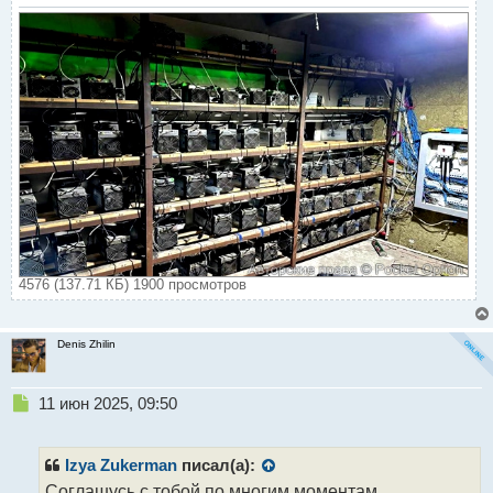
4576 (137.71 КБ) 1900 просмотров
Denis Zhilin
Н
11 июн 2025, 09:50
е
п
р
Izya Zukerman
писал(а):
о
Соглашусь с тобой по многим моментам.