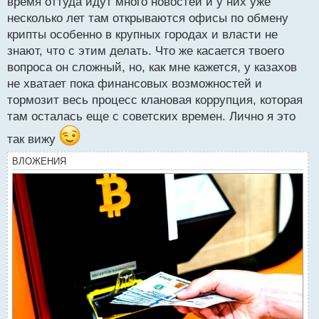
время оттуда идут много новостей и у них уже
п
несколько лет там открываются офисы по обмену
о
с
крипты особенно в крупных городах и власти не
т
знают, что с этим делать. Что же касается твоего
вопроса он сложный, но, как мне кажется, у казахов
не хватает пока финансовых возможностей и
тормозит весь процесс клановая коррупция, которая
там осталась еще с советских времен. Лично я это
так вижу
ВЛОЖЕНИЯ