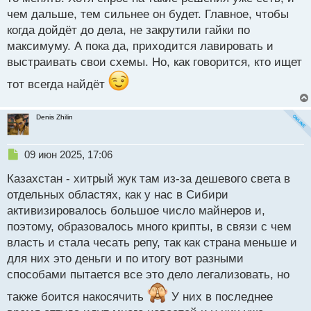
чем дальше, тем сильнее он будет. Главное, чтобы
когда дойдёт до дела, не закрутили гайки по
максимуму. А пока да, приходится лавировать и
выстраивать свои схемы. Но, как говорится, кто ищет
тот всегда найдёт
Denis Zhilin
Н
09 июн 2025, 17:06
е
Казахстан - хитрый жук там из-за дешевого света в
п
р
отдельных областях, как у нас в Сибири
о
активизировалось большое число майнеров и,
ч
поэтому, образовалось много крипты, в связи с чем
и
т
власть и стала чесать репу, так как страна меньше и
а
для них это деньги и по итогу вот разными
н
способами пытается все это дело легализовать, но
н
ы
также боится накосячить
У них в последнее
й