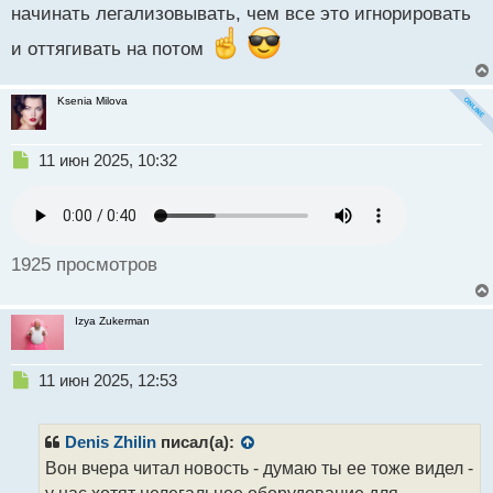
начинать легализовывать, чем все это игнорировать
и оттягивать на потом
Ksenia Milova
Н
11 июн 2025, 10:32
е
п
р
о
ч
1925 просмотров
и
т
а
Izya Zukerman
н
н
ы
Н
11 июн 2025, 12:53
й
е
п
п
о
р
Denis Zhilin
писал(а):
с
о
Вон вчера читал новость - думаю ты ее тоже видел -
т
ч