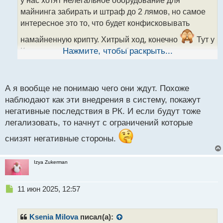
у нас хотят нелегальное оборудование для
и
т
майнинга забирать и штраф до 2 лямов, но самое
а
интересное это то, что будет конфисковывать
н
н
намайненную крипту. Хитрый ход, конечно
Тут у
ы
Казахстана по сути мало выбора - надо все это
Нажмите, чтобы раскрыть...
й
легализовывать, так как масштабы довольно
п
большие и мне это напоминает принятие декрета о
о
с
частном бизнесе в 1987 году в Союзе, который
А я вообще не понимаю чего они ждут. Похоже
т
должны были принимать раньше, так как там тоже
наблюдают как эти внедрения в систему, покажут
все это приобрело большие масштабы. Так и у
негативные последствия в РК. И если будут тоже
Казахстана я считаю лучше начинать
легализовать, то начнут с ограничений которые
легализовывать, чем все это игнорировать и
снизят негативные стороны.
оттягивать на потом
Izya Zukerman
Н
11 июн 2025, 12:57
е
п
р
Ksenia Milova
писал(а):