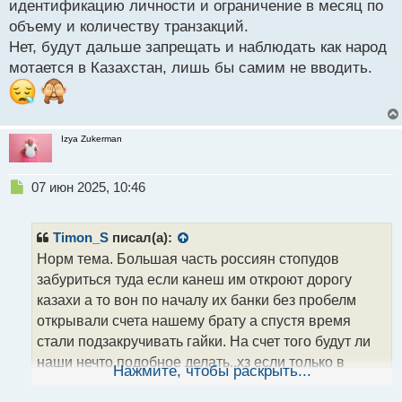
аналогичных инноваций в нашей стране. Не станет
идентификацию личности и ограничение в месяц по
ли опыт Казахстана ориентиром для отечественных
объему и количеству транзакций.
регуляторов и банков?
Нет, будут дальше запрещать и наблюдать как народ
мотается в Казахстан, лишь бы самим не вводить.
И, раз такое дело, возможно, пришло время "на
всякий случай" налаживать деловые связи с
казахстанскими коллегами для вывода прибыли в
Izya Zukerman
фиат с торговли криптовалютами?
Н
07 июн 2025, 10:46
е
п
р
Timon_S
писал(а):
о
Норм тема. Большая часть россиян стопудов
ч
забуриться туда если канеш им откроют дорогу
и
т
казахи а то вон по началу их банки без пробелм
а
открывали счета нашему брату а спустя время
н
стали подзакручивать гайки. На счет того будут ли
н
наши нечто подобное делать..хз если только в
ы
Нажмите, чтобы раскрыть...
й
попытке сбора налога с крипты но уж точно не для
п