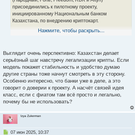
и
т
присоединились к пилотному проекту,
а
инициированному Национальным банком
н
Казахстана, по внедрению криптокарт.
н
ы
Нажмите, чтобы раскрыть...
й
По словам главы Национального банка, г-на
п
Тимура Сулейменова, данная инициатива позволит
о
пользователям осуществлять прямые транзакции с
с
Выглядит очень перспективно: Казахстан делает
криптовалютных кошельков, зарегистрированных
т
серьёзный шаг навстречу легализации крипты. Если
на криптобиржах в Международном финансовом
модель покажет стабильность и удобство думаю
центре "Астана" (МФЦА), для оплаты товаров и
другие страны тоже начнут смотреть в эту сторону.
услуг на всей территории Казахстана. При этом
Особенно интересно, что банки уже в деле, а это
физическое присутствие в МФЦА не является
говорит о доверии к проекту. А насчёт связей идея
обязательным условием.
класс, если с фиатом там всё просто и легально,
Подчеркивается добровольный характер участия
почему бы не использовать?
банков в данном проекте, что, по мнению
регулятора, свидетельствует о наличии бизнес-
Izya Zukerman
потенциала и перспектив получения дохода. По
имеющимся данным, все необходимые внутренние
процедуры в банках завершены, и криптокарты
Н
07 июн 2025, 10:37