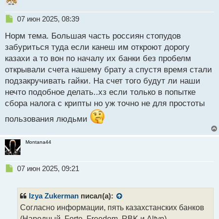
о
с
Н
07 июн 2025, 08:39
т
е
Норм тема. Большая часть россиян стопудов
п
р
забуриться туда если канеш им откроют дорогу
о
казахи а то вон по началу их банки без пробелм
ч
открывали счета нашему брату а спустя время стали
и
т
подзакручивать гайки. На счет того будут ли наши
а
нечто подобное делать..хз если только в попытке
н
сбора налога с крипты но уж точно не для простоты
н
ы
пользования людьми
й
п
о
Montana44
с
т
Н
07 июн 2025, 09:21
е
п
р
Izya Zukerman
писал(а):
о
Согласно информации, пять казахстанских банков
ч
(Народный, Forte, Freedom, RBK и Altyn)