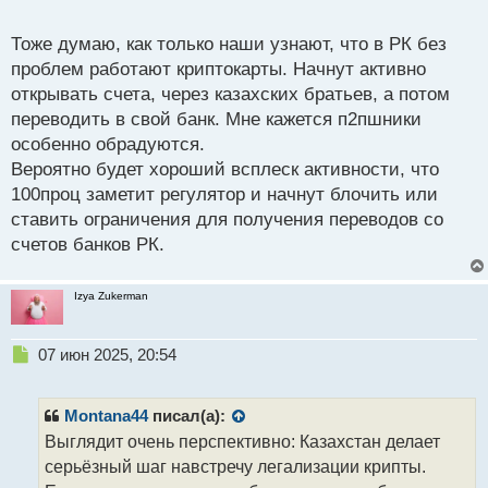
простоты пользования людьми
о
с
Тоже думаю, как только наши узнают, что в РК без
т
проблем работают криптокарты. Начнут активно
открывать счета, через казахских братьев, а потом
переводить в свой банк. Мне кажется п2пшники
особенно обрадуются.
Вероятно будет хороший всплеск активности, что
100проц заметит регулятор и начнут блочить или
ставить ограничения для получения переводов со
счетов банков РК.
Izya Zukerman
Н
07 июн 2025, 20:54
е
п
р
Montana44
писал(а):
о
Выглядит очень перспективно: Казахстан делает
ч
серьёзный шаг навстречу легализации крипты.
и