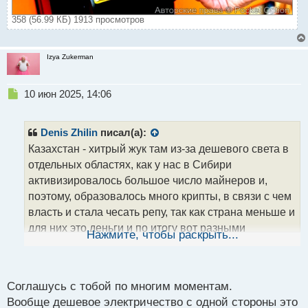
358 (56.99 КБ) 1913 просмотров
Izya Zukerman
Н
10 июн 2025, 14:06
е
п
р
Denis Zhilin
писал(а):
о
Казахстан - хитрый жук там из-за дешевого света в
ч
отдельных областях, как у нас в Сибири
и
т
активизировалось большое число майнеров и,
а
поэтому, образовалось много крипты, в связи с чем
н
власть и стала чесать репу, так как страна меньше и
н
для них это деньги и по итогу вот разными
ы
Нажмите, чтобы раскрыть...
й
способами пытается все это дело легализовать, но
п
также боится накосячить
У них в последнее
о
с
время оттуда идут много новостей и у них уже
Соглашусь с тобой по многим моментам.
т
несколько лет там открываются офисы по обмену
Вообще дешевое электричество с одной стороны это