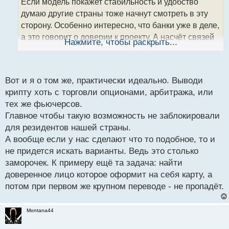
т
Если модель покажет стабильность и удобство
а
думаю другие страны тоже начнут смотреть в эту
н
сторону. Особенно интересно, что банки уже в деле,
н
а это говорит о доверии к проекту. А насчёт связей
ы
Нажмите, чтобы раскрыть...
й
идея класс, если с фиатом там всё просто и
п
легально, почему бы не использовать?
о
с
Вот и я о том же, практически идеально. Выводи
т
крипту хоть с торговли опционами, арбитража, или
тех же фьючерсов.
Главное чтобы такую возможность не заблокировали
для резидентов нашей страны.
А вообще если у нас сделают что то подобное, то и
не придется искать варианты. Ведь это столько
заморочек. К примеру ещё та задача: найти
доверенное лицо которое оформит на себя карту, а
потом при первом же крупном переводе - не пропадёт.
Montana44