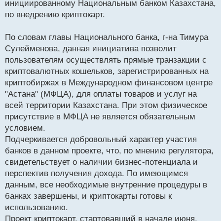
инициированному Национальным банком Казахстана,
и
т
по внедрению криптокарт.
а
н
По словам главы Национального банка, г-на Тимура
н
Сулейменова, данная инициатива позволит
ы
й
пользователям осуществлять прямые транзакции с
п
криптовалютных кошельков, зарегистрированных на
о
криптобиржах в Международном финансовом центре
с
"Астана" (МФЦА), для оплаты товаров и услуг на
т
всей территории Казахстана. При этом физическое
присутствие в МФЦА не является обязательным
условием.
Подчеркивается добровольный характер участия
банков в данном проекте, что, по мнению регулятора,
свидетельствует о наличии бизнес-потенциала и
перспектив получения дохода. По имеющимся
данным, все необходимые внутренние процедуры в
банках завершены, и криптокарты готовы к
использованию.
Проект криптокарт, стартовавший в начале июня,