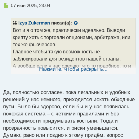
Н
07 июн 2025, 23:04
е
п
р
Izya Zukerman
писал(а):
о
Вот и я о том же, практически идеально. Выводи
ч
крипту хоть с торговли опционами, арбитража, или
и
т
тех же фьючерсов.
а
Главное чтобы такую возможность не
н
заблокировали для резидентов нашей страны.
н
А вообще если у нас сделают что то подобное, то и
ы
Нажмите, чтобы раскрыть...
й
не придется искать варианты. Ведь это столько
п
заморочек. К примеру ещё та задача: найти
о
доверенное лицо которое оформит на себя карту, а
с
Да, полностью согласен, пока легальных и удобных
потом при первом же крупном переводе - не
т
решений у нас немного, приходится искать обходные
пропадёт.
пути. Было бы здорово, если бы и у нас появилась
похожая система – с чёткими правилами и без
необходимости придумывать костыли. Тогда и
прозрачность повысится, и риски уменьшатся.
Думаю, рано или поздно к этому придём, вопрос