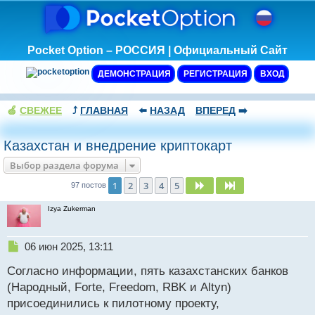
Pocket Option – РОССИЯ | Официальный Сайт
ДЕМОНСТРАЦИЯ
РЕГИСТРАЦИЯ
ВХОД
🍏
СВЕЖЕЕ
⤴️
ГЛАВНАЯ
⬅️
НАЗАД
ВПЕРЕД
➡️
Казахстан и внедрение криптокарт
Выбор раздела форума
1
2
3
4
5
След.
След.
97 постов
Izya Zukerman
Н
06 июн 2025, 13:11
е
Согласно информации, пять казахстанских банков
п
р
(Народный, Forte, Freedom, RBK и Altyn)
о
присоединились к пилотному проекту,
ч