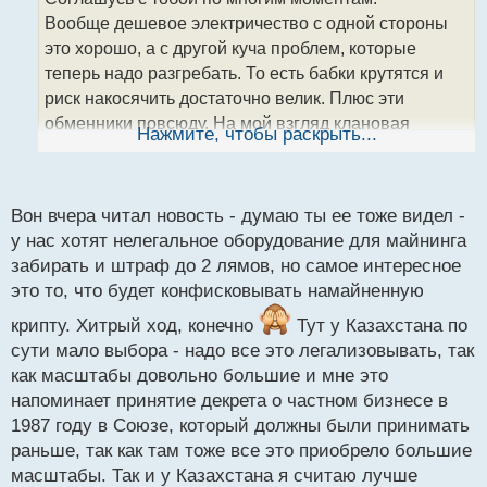
ч
Вообще дешевое электричество с одной стороны
и
т
это хорошо, а с другой куча проблем, которые
а
теперь надо разгребать. То есть бабки крутятся и
н
риск накосячить достаточно велик. Плюс эти
н
обменники повсюду. На мой взгляд клановая
ы
Нажмите, чтобы раскрыть...
й
коррупция она везде, как и нехватка денег, без
п
которых вообще ничего не движется, к сожалению.
о
Мне кажется, у них сейчас выбор: либо по
с
Вон вчера читал новость - думаю ты ее тоже видел -
нормальному все регулировать, либо стать некой
т
у нас хотят нелегальное оборудование для майнинга
серой зоной и рассадником мошенников. А ведь
забирать и штраф до 2 лямов, но самое интересное
потенциал реально большой. Короче интересно
это то, что будет конфисковывать намайненную
будет посмотреть за их действиями.
крипту. Хитрый ход, конечно
Тут у Казахстана по
сути мало выбора - надо все это легализовывать, так
как масштабы довольно большие и мне это
напоминает принятие декрета о частном бизнесе в
1987 году в Союзе, который должны были принимать
раньше, так как там тоже все это приобрело большие
масштабы. Так и у Казахстана я считаю лучше