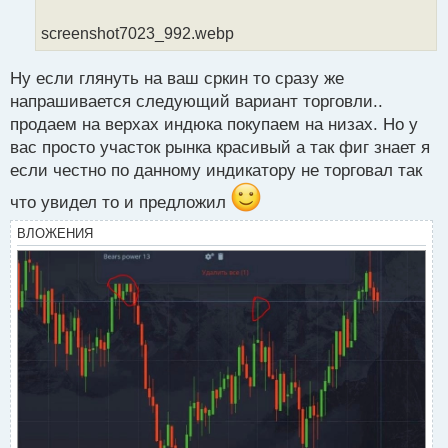
н
н
screenshot7023_992.webp
ы
й
Ну если глянуть на ваш сркин то сразу же
п
напрашивается следующий вариант торговли..
о
с
продаем на верхах индюка покупаем на низах. Но у
т
вас просто участок рынка красивый а так фиг знает я
если честно по данному индикатору не торговал так
что увидел то и предложил
ВЛОЖЕНИЯ