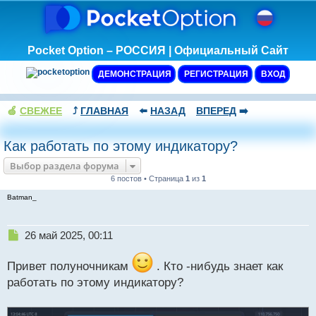
Pocket Option – РОССИЯ | Официальный Сайт
ДЕМОНСТРАЦИЯ
РЕГИСТРАЦИЯ
ВХОД
🍏
СВЕЖЕЕ
⤴️
ГЛАВНАЯ
⬅️
НАЗАД
ВПЕРЕД
➡️
Как работать по этому индикатору?
Выбор раздела форума
6 постов • Страница
1
из
1
Batman_
Н
26 май 2025, 00:11
е
п
Привет полуночникам
. Кто -нибудь знает как
р
работать по этому индикатору?
о
ч
и