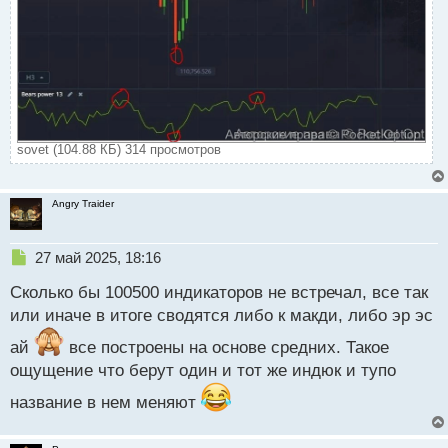
sovet (104.88 КБ) 314 просмотров
Angry Traider
Н
27 май 2025, 18:16
е
Сколько бы 100500 индикаторов не встречал, все так
п
р
или иначе в итоге сводятся либо к макди, либо эр эс
о
ай
ч
все построены на основе средних. Такое
и
ощущение что берут один и тот же индюк и тупо
т
а
название в нем меняют
н
н