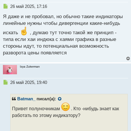
Н
26 май 2025, 17:16
е
Я даже и не пробовал, но обычно такие индикаторы
п
р
линейные нужны чтобы дивергенции какие-нибудь
о
искать
ч
, думаю тут точно такой же принцип -
и
типа если хаи индюка с хаями графика в разные
т
стороны идут, то потенциальная возможность
а
разворота цены появляется
н
н
ы
Izya Zukerman
й
п
о
Н
26 май 2025, 19:40
с
е
т
п
р
Batman_
писал(а):
о
ч
Привет полуночникам
. Кто -нибудь знает как
и
работать по этому индикатору?
т
а
н