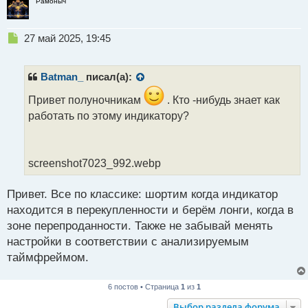
Рамоныч
ы
й
п
Н
27 май 2025, 19:45
о
е
с
п
т
р
Batman_
писал(а):
о
ч
Привет полуночникам
. Кто -нибудь знает как
и
работать по этому индикатору?
т
а
н
н
screenshot7023_992.webp
ы
й
Привет. Все по классике: шортим когда индикатор
п
находится в перекупленности и берём лонги, когда в
о
с
зоне перепроданности. Также не забывай менять
т
настройки в соответствии с анализируемым
таймфреймом.
6 постов • Страница
1
из
1
Выбор раздела форума