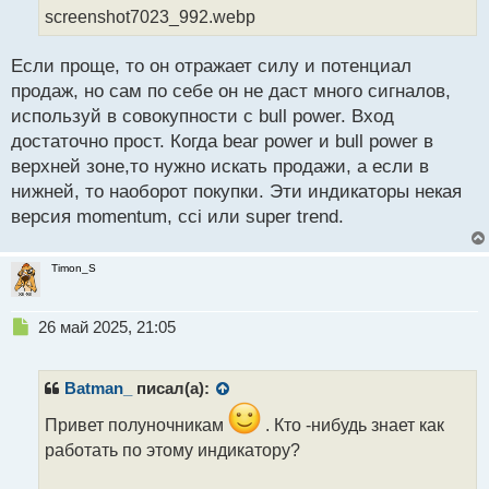
н
screenshot7023_992.webp
ы
й
Если проще, то он отражает силу и потенциал
п
продаж, но сам по себе он не даст много сигналов,
о
с
используй в совокупности с bull power. Вход
т
достаточно прост. Когда bear power и bull power в
верхней зоне,то нужно искать продажи, а если в
нижней, то наоборот покупки. Эти индикаторы некая
версия momentum, cci или super trend.
Timon_S
Н
26 май 2025, 21:05
е
п
р
Batman_
писал(а):
о
ч
Привет полуночникам
. Кто -нибудь знает как
и
работать по этому индикатору?
т
а