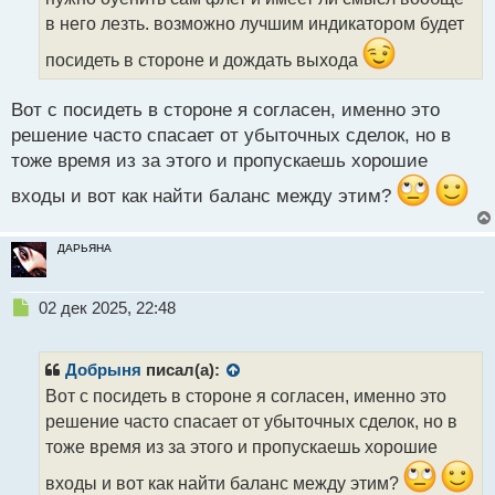
н
в него лезть. возможно лучшим индикатором будет
н
ы
посидеть в стороне и дождать выхода
й
п
Вот с посидеть в стороне я согласен, именно это
о
с
решение часто спасает от убыточных сделок, но в
т
тоже время из за этого и пропускаешь хорошие
входы и вот как найти баланс между этим?
ДАРЬЯНА
Н
02 дек 2025, 22:48
е
п
р
Добрыня
писал(а):
о
Вот с посидеть в стороне я согласен, именно это
ч
решение часто спасает от убыточных сделок, но в
и
т
тоже время из за этого и пропускаешь хорошие
а
входы и вот как найти баланс между этим?
н