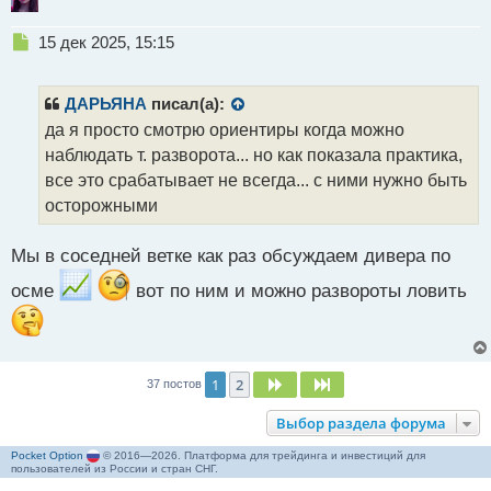
Н
15 дек 2025, 15:15
е
п
р
ДАРЬЯНА
писал(а):
о
да я просто смотрю ориентиры когда можно
ч
наблюдать т. разворота... но как показала практика,
и
т
все это срабатывает не всегда... с ними нужно быть
а
осторожными
н
н
Мы в соседней ветке как раз обсуждаем дивера по
ы
й
осме
вот по ним и можно развороты ловить
п
о
с
т
1
2
След.
След.
37 постов
Выбор раздела форума
Pocket Option
© 2016—2026. Платформа для трейдинга и инвестиций для
пользователей из России и стран СНГ.