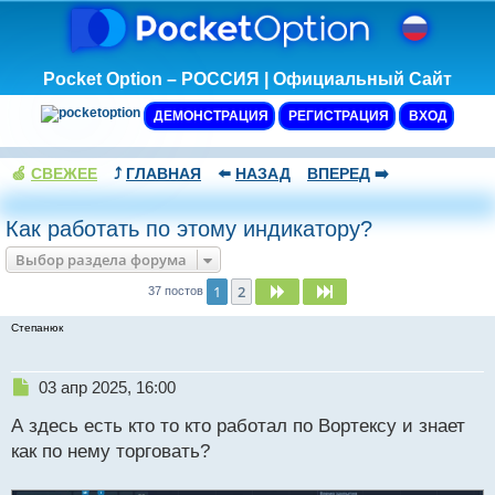
Pocket Option – РОССИЯ | Официальный Сайт
ДЕМОНСТРАЦИЯ
РЕГИСТРАЦИЯ
ВХОД
🍏
СВЕЖЕЕ
⤴️
ГЛАВНАЯ
⬅️
НАЗАД
ВПЕРЕД
➡️
Как работать по этому индикатору?
Выбор раздела форума
1
2
След.
След.
37 постов
Степанюк
Н
03 апр 2025, 16:00
е
А здесь есть кто то кто работал по Вортексу и знает
п
р
как по нему торговать?
о
ч