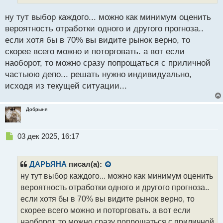
н
ы
ну тут выбор каждого... можно как минимум оценить
й
вероятность отработки одного и другого прогноза..
п
если хотя бы в 70% вы видите рынок верно, то
о
с
скорее всего можно и поторговать. а вот если
т
наоборот, то можно сразу попрощаться с приличной
частьюю депо... решать нужно индивидуально,
исходя из текущей ситуации...
Добрыня
Н
03 дек 2025, 16:17
е
п
р
ДАРЬЯНА
писал(а):
о
ну тут выбор каждого... можно как минимум оценить
ч
вероятность отработки одного и другого прогноза..
и
т
если хотя бы в 70% вы видите рынок верно, то
а
скорее всего можно и поторговать. а вот если
н
наоборот, то можно сразу попрощаться с приличной