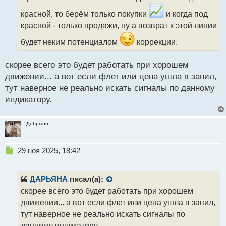
ч
и
красной, то берём только покупки
и когда под
т
красной - только продажи, ну а возврат к этой линии
а
н
будет неким потенциалом
коррекции.
н
ы
скорее всего это будет работать при хорошем
й
п
движении... а вот если флет или цена ушла в запил,
о
тут наверное не реально искать сигналы по данному
с
индикатору.
т
Добрыня
Н
29 ноя 2025, 18:42
е
п
р
ДАРЬЯНА
писал(а):
о
скорее всего это будет работать при хорошем
ч
движении... а вот если флет или цена ушла в запил,
и
т
тут наверное не реально искать сигналы по
а
данному индикатору.