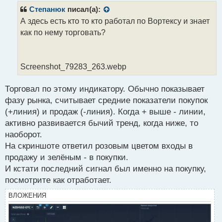
р
Степанюк
писал(а):
о
А здесь есть кто то кто работал по Вортексу и знает
ч
как по нему торговать?
и
т
а
н
Screenshot_79283_263.webp
н
ы
й
Торговал по этому индикатору. Обычно показывает
п
фазу рынка, считывает средние показатели покупок
о
(+линия) и продаж (-линия). Когда + выше - линии,
с
активно развивается бычий тренд, когда ниже, то
т
наоборот.
На скриншоте ответил розовым цветом входы в
продажу и зелёным - в покупки.
И кстати последний сигнал был именно на покупку,
посмотрите как отработает.
ВЛОЖЕНИЯ