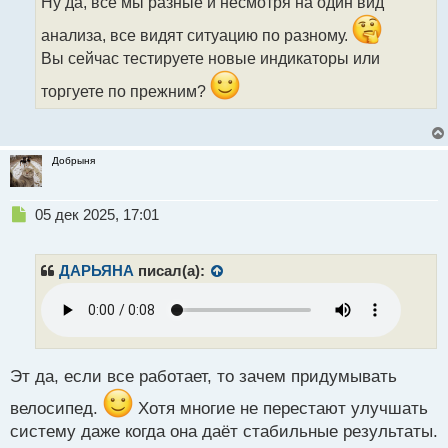
н
Ну да, все мы разные и несмотря на один вид
н
анализа, все видят ситуацию по разному.
ы
й
Вы сейчас тестируете новые индикаторы или
п
о
торгуете по прежним?
с
т
Добрыня
Н
05 дек 2025, 17:01
е
п
р
ДАРЬЯНА
писал(а):
о
ч
и
т
а
н
Эт да, если все работает, то зачем придумывать
н
велосипед.
Хотя многие не перестают улучшать
ы
й
систему даже когда она даёт стабильные результаты.
п