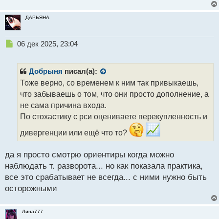
ДАРЬЯНА
Н
06 дек 2025, 23:04
е
п
р
Добрыня
писал(а):
о
Тоже верно, со временем к ним так привыкаешь,
ч
что забываешь о том, что они просто дополнение, а
и
т
не сама причина входа.
а
По стохастику с рси оцениваете перекупленность и
н
н
дивергенции или ещё что то?
ы
й
да я просто смотрю ориентиры когда можно
п
наблюдать т. разворота... но как показала практика,
о
с
все это срабатывает не всегда... с ними нужно быть
т
осторожными
Лина777