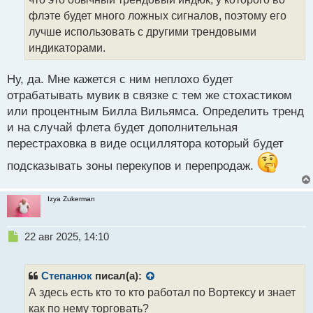
т
флэте будет много ложных сигналов, поэтому его
а
лучше использовать с другими трендовыми
н
н
индикаторами.
ы
й
Ну, да. Мне кажется с ним неплохо будет
п
отрабатывать мувик в связке с тем же стохастиком
о
с
или процентным Билла Вильямса. Определить тренд
т
и на случай флета будет дополнительная
перестраховка в виде осциллятора который будет
подсказывать зоны перекупов и перепродаж.
Izya Zukerman
Н
22 авг 2025, 14:10
е
п
р
Степанюк
писал(а):
о
А здесь есть кто то кто работал по Вортексу и знает
ч
как по нему торговать?
и