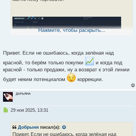
и
т
а
н
н
ы
Нажмите, чтобы раскрыть...
й
п
о
с
Привет. Если не ошибаюсь, когда зелёная над
т
красной, то берём только покупки
и когда под
красной - только продажи, ну а возврат к этой линии
будет неким потенциалом
коррекции.
ДАРЬЯНА
Н
29 ноя 2025, 13:31
е
п
р
Добрыня
писал(а):
о
Привет. Если не ошибаюсь, когда зелёная над