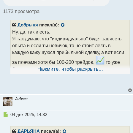
о
ч
1173 просмотра
и
т
Добрыня
писал(а):
а
н
Ну, да, так и есть.
н
Я так думаю, что "индивидуально" будет зависеть
ы
опыта и если ты новичок, то не стоит лезть в
й
каждую кажущуюся прибыльной сделку, а вот если
п
о
за плечами хотя бы 100-200 трейдов,
то уже
с
т
будут какие то дополнительные критерии проверки
Нажмите, чтобы раскрыть...
(фильтрация), типа проверки структуры или анализ
Наверное только так и можно находить этот баланс.
Добрыня
Н
04 дек 2025, 14:32
е
п
р
ДАРЬЯНА
писал(а):