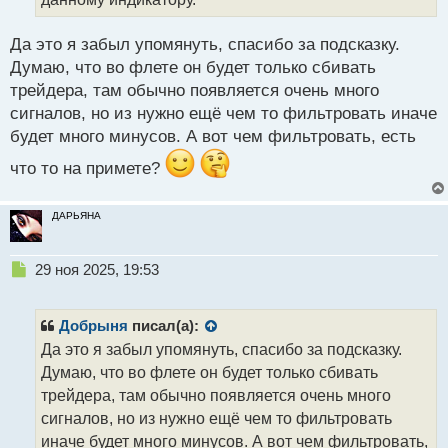
н
н
Да это я забыл упомянуть, спасибо за подсказку.
ы
й
Думаю, что во флете он будет только сбивать
п
трейдера, там обычно появляется очень много
о
сигналов, но из нужно ещё чем то фильтровать иначе
с
будет много минусов. А вот чем фильтровать, есть
т
что то на примете?
ДАРЬЯНА
Н
29 ноя 2025, 19:53
е
п
р
Добрыня
писал(а):
о
Да это я забыл упомянуть, спасибо за подсказку.
ч
Думаю, что во флете он будет только сбивать
и
т
трейдера, там обычно появляется очень много
а
сигналов, но из нужно ещё чем то фильтровать
н
иначе будет много минусов. А вот чем фильтровать,