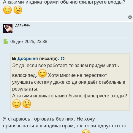
А какими индикаторами обычно фильтруете входы?
о
с
т
ДАРЬЯНА
Н
05 дек 2025, 23:38
е
п
р
Добрыня
писал(а):
о
Эт да, если все работает, то зачем придумывать
ч
и
велосипед.
Хотя многие не перестают
т
улучшать систему даже когда она даёт стабильные
а
результаты.
н
н
А какими индикаторами обычно фильтруете входы?
ы
й
п
о
Я стараюсь торговать без них. Не хочу
с
привязываться к индикаторам, т.к. если вдруг сто то
т