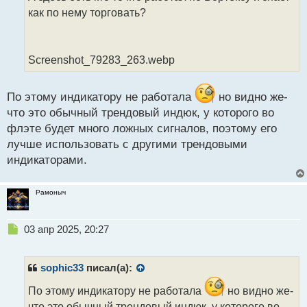
ч
как по нему торговать?
и
т
а
н
Screenshot_79283_263.webp
н
ы
й
По этому индикатору не работала
но видно же-
п
что это обычный трендовый индюк, у которого во
о
с
флэте будет много ложных сигналов, поэтому его
т
лучше использовать с другими трендовыми
индикаторами.
Рамоныч
Н
03 апр 2025, 20:27
е
п
р
sophic33
писал(а):
о
ч
По этому индикатору не работала
но видно же-
и
что это обычный трендовый индюк, у которого во