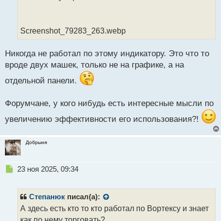
т
а
н
Screenshot_79283_263.webp
н
ы
й
Никогда не работал по этому индикатору. Это что то
п
вроде двух машек, только не на графике, а на
о
с
отдельной панели.
т
Форумчане, у кого нибудь есть интересные мысли по
увеличению эффективности его использования?!
Добрыня
Н
23 ноя 2025, 09:34
е
п
р
Степанюк
писал(а):
о
А здесь есть кто то кто работал по Вортексу и знает
ч
как по нему торговать?