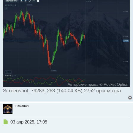
и
т
а
н
н
ы
й
п
о
с
т
Screenshot_79283_263 (140.04 КБ) 2752 просмотра
Рамоныч
Н
03 апр 2025, 17:09
е
п