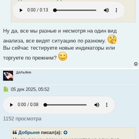
о
ч
и
т
а
н
Ну да, все мы разные и несмотря на один вид
н
анализа, все видят ситуацию по разному.
ы
й
Вы сейчас тестируете новые индикаторы или
п
торгуете по прежним?
о
с
т
ДАРЬЯНА
Н
05 дек 2025, 05:52
е
п
р
о
ч
1152 просмотра
и
т
Добрыня
писал(а):
а