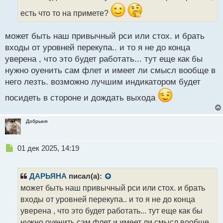
н
ы
есть что то на примете?
й
п
может быть наш привычный рси или стох. и брать
о
с
входы от уровней перекупа.. и то я не до конца
т
уверена , что это будет работать... тут еще как бы
нужно оуенить сам флет и имеет ли смысл вообще в
него лезть. возможно лучшим индикатором будет
посидеть в стороне и дождать выхода
Добрыня
Н
01 дек 2025, 14:19
е
п
р
ДАРЬЯНА
писал(а):
о
может быть наш привычный рси или стох. и брать
ч
входы от уровней перекупа.. и то я не до конца
и
т
уверена , что это будет работать... тут еще как бы
а
нужно оуенить сам флет и имеет ли смысл вообще