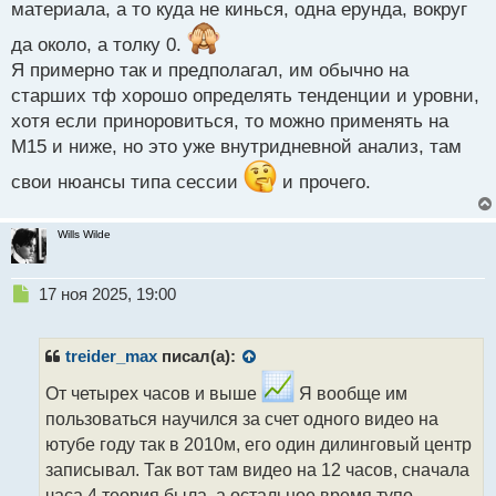
материала, а то куда не кинься, одна ерунда, вокруг
т
да около, а толку 0.
Я примерно так и предполагал, им обычно на
старших тф хорошо определять тенденции и уровни,
хотя если приноровиться, то можно применять на
М15 и ниже, но это уже внутридневной анализ, там
свои нюансы типа сессии
и прочего.
Wills Wilde
Н
17 ноя 2025, 19:00
е
п
р
treider_max
писал(а):
о
ч
От четырех часов и выше
Я вообще им
и
пользоваться научился за счет одного видео на
т
ютубе году так в 2010м, его один дилинговый центр
а
записывал. Так вот там видео на 12 часов, сначала
н
н
часа 4 теория была, а остальное время тупо