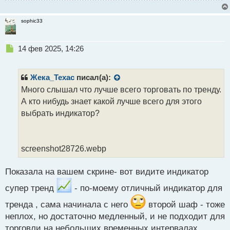
sophic33
Н
14 фев 2025, 14:26
е
п
р
Жека_Техас
писал(а):
о
Много слышал что лучше всего торговать по тренду.
ч
А кто нибудь знает какой лучше всего для этого
и
т
выбрать индикатор?
а
н
н
screenshot28726.webp
ы
й
п
Показала на вашем скрине- вот видите индикатор
о
с
супер тренд
- по-моему отличный индикатор для
т
тренда , сама начинала с него
второй шаф - тоже
неплох, но достаточно медленный, и не подходит для
торговли на небольших временных интервалах.