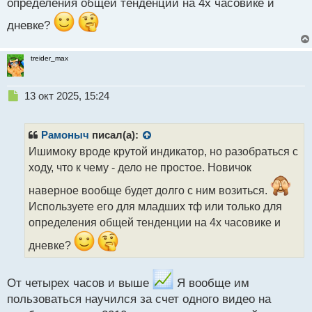
определения общей тенденции на 4х часовике и
т
дневке?
treider_max
Н
13 окт 2025, 15:24
е
п
р
Рамоныч
писал(а):
о
Ишимоку вроде крутой индикатор, но разобраться с
ч
ходу, что к чему - дело не простое. Новичок
и
т
наверное вообще будет долго с ним возиться.
а
Используете его для младших тф или только для
н
н
определения общей тенденции на 4х часовике и
ы
дневке?
й
п
о
От четырех часов и выше
Я вообще им
с
т
пользоваться научился за счет одного видео на