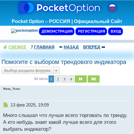
Pocket Option – РОССИЯ | Официальный Сайт
ДЕМОНСТРАЦИЯ
РЕГИСТРАЦИЯ
ВХОД
🍏
СВЕЖЕЕ
⤴️
ГЛАВНАЯ
⬅️
НАЗАД
ВПЕРЕД
➡️
Помогите с выбором трендового индикатора
Выбор раздела форума
1
2
3
4
След.
След.
62 поста
Жека_Техас
Н
13 фев 2025, 19:09
е
Много слышал что лучше всего торговать по тренду.
п
р
А кто нибудь знает какой лучше всего для этого
о
выбрать индикатор?
ч