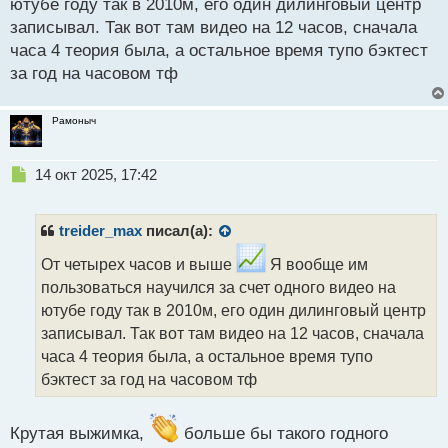
ютубе году так в 2010м, его один дилинговый центр
записывал. Так вот там видео на 12 часов, сначала
часа 4 теория была, а остальное время тупо бэктест
за год на часовом тф
Рамоныч
Н
14 окт 2025, 17:42
е
п
р
treider_max
писал(а):
о
ч
От четырех часов и выше
Я вообще им
и
пользоваться научился за счет одного видео на
т
ютубе году так в 2010м, его один дилинговый центр
а
записывал. Так вот там видео на 12 часов, сначала
н
н
часа 4 теория была, а остальное время тупо
ы
бэктест за год на часовом тф
й
п
о
Крутая выжимка,
больше бы такого годного
с