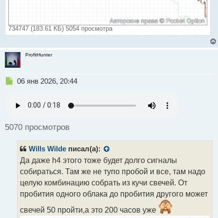
734747 (183.61 КБ) 5054 просмотра
ProfitHunter
Н
06 янв 2026, 20:44
е
п
р
о
ч
5070 просмотров
и
т
Wills Wilde
писал(а):
а
н
Да даже h4 этого тоже будет долго сигналы
н
собираться. Там же не тупо пробой и все, там надо
ы
целую комбинацию собрать из кучи свечей. От
й
пробития одного облака до пробития другого может
п
о
свечей 50 пройти,а это 200 часов уже
с