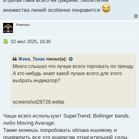
а целая гама всего на графике, любителям
о
множества линий особенно понравится
с
т
Рамоныч
Н
02 июл 2025, 18:30
е
п
р
Жека_Техас
писал(а):
о
Много слышал что лучше всего торговать по тренду.
ч
А кто нибудь знает какой лучше всего для этого
и
т
выбрать индикатор?
а
н
н
screenshot28726.webp
ы
й
п
Чаще всего используют SuperTrеnd; Bollinger bands,
о
либо Moving Average.
с
Также можешь попробовать облака ишимоку и
т
подкрепить все это индексом относительной силы.