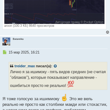
aroon (100.3 КБ) 8640 просмотров
Batareika
Н
15 мар 2025, 16:21
е
п
р
treider_max
писал(а):
о
Лично я за ишимоку - пять видов средних (не считая
ч
"облаков"), которые показывают направление -
и
т
ошибиться просто не реально!
а
н
н
Я тоже голосую за ишимиоку
Это же вель
ы
реально не просто как столбики макди или стохастик,
й
п