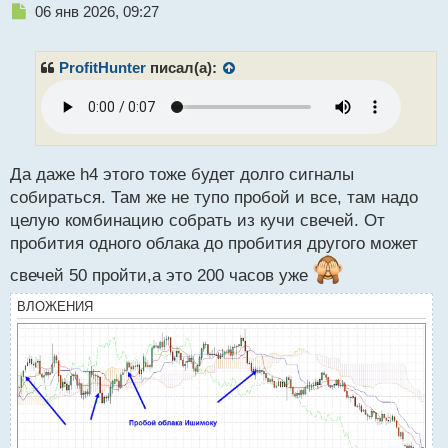
Н
06 янв 2026, 09:27
е
п
р
ProfitHunter
писал(а):
о
ч
и
т
а
н
Да даже h4 этого тоже будет долго сигналы
н
собираться. Там же не тупо пробой и все, там надо
ы
целую комбинацию собрать из кучи свечей. От
й
пробития одного облака до пробития другого может
п
о
свечей 50 пройти,а это 200 часов уже
с
т
ВЛОЖЕНИЯ