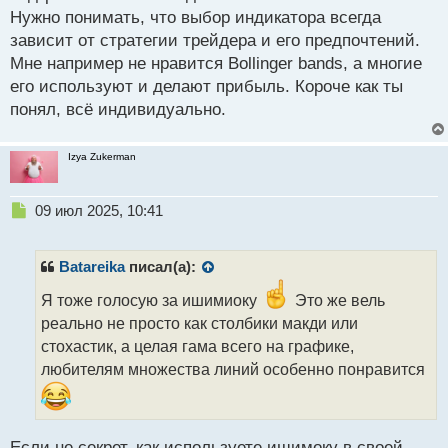
Нужно понимать, что выбор индикатора всегда
зависит от стратегии трейдера и его предпочтений.
Мне например не нравится Bollinger bands, а многие
его используют и делают прибыль. Короче как ты
понял, всё индивидуально.
Izya Zukerman
Н
09 июл 2025, 10:41
е
п
р
Batareika
писал(а):
о
ч
Я тоже голосую за ишимиоку
Это же вель
и
реально не просто как столбики макди или
т
стохастик, а целая гама всего на графике,
а
любителям множества линий особенно понравится
н
н
ы
й
п
Если не секрет, как используете ишимоку в своей