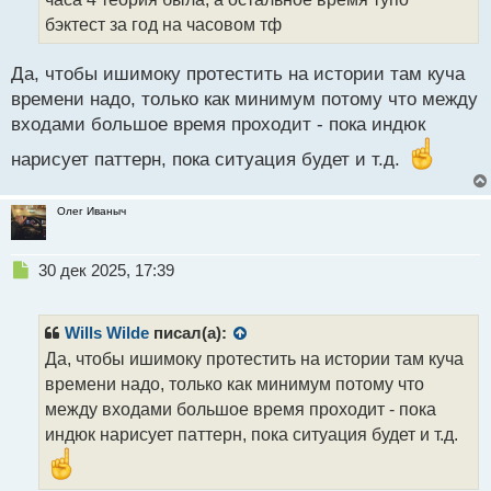
ы
бэктест за год на часовом тф
й
п
Да, чтобы ишимоку протестить на истории там куча
о
с
времени надо, только как минимум потому что между
т
входами большое время проходит - пока индюк
нарисует паттерн, пока ситуация будет и т.д.
Олег Иваныч
Н
30 дек 2025, 17:39
е
п
р
Wills Wilde
писал(а):
о
Да, чтобы ишимоку протестить на истории там куча
ч
времени надо, только как минимум потому что
и
т
между входами большое время проходит - пока
а
индюк нарисует паттерн, пока ситуация будет и т.д.
н
н
ы