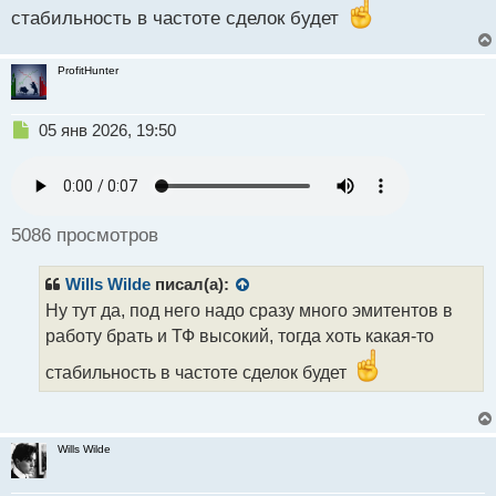
о
стабильность в частоте сделок будет
с
т
ProfitHunter
Н
05 янв 2026, 19:50
е
п
р
о
ч
5086 просмотров
и
т
Wills Wilde
писал(а):
а
н
Ну тут да, под него надо сразу много эмитентов в
н
работу брать и ТФ высокий, тогда хоть какая-то
ы
й
стабильность в частоте сделок будет
п
о
с
т
Wills Wilde