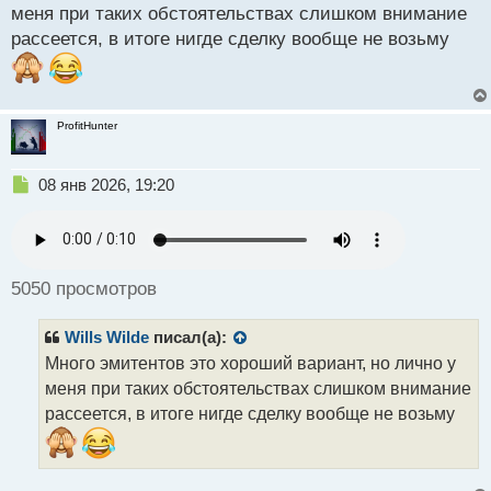
н
меня при таких обстоятельствах слишком внимание
ы
рассеется, в итоге нигде сделку вообще не возьму
й
п
о
с
т
ProfitHunter
Н
08 янв 2026, 19:20
е
п
р
о
ч
5050 просмотров
и
т
Wills Wilde
писал(а):
а
н
Много эмитентов это хороший вариант, но лично у
н
меня при таких обстоятельствах слишком внимание
ы
рассеется, в итоге нигде сделку вообще не возьму
й
п
о
с