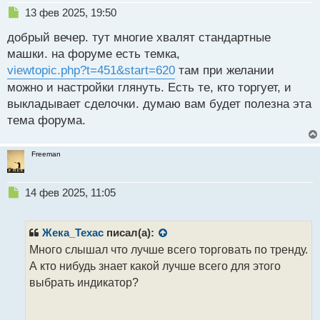
Н
13 фев 2025, 19:50
е
добрый вечер. тут многие хвалят стандартные
п
р
машки. на форуме есть темка,
о
viewtopic.php?t=451&start=620
там при желании
ч
можно и настройки глянуть. Есть те, кто торгует, и
и
т
выкладывает сделочки. думаю вам будет полезна эта
а
тема форума.
н
н
ы
Freeman
й
п
о
Н
14 фев 2025, 11:05
с
е
т
п
р
Жека_Техас
писал(а):
о
Много слышал что лучше всего торговать по тренду.
ч
А кто нибудь знает какой лучше всего для этого
и
т
выбрать индикатор?
а
н