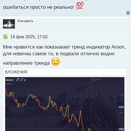
о
ошибиться просто не реально!
ч
и
т
Елизавета
а
н
н
Н
14 фев 2025, 17:02
ы
е
й
Мне нравится как показывает тренд индикатор Aroon,
п
п
р
для новичка самое то, в подвале отлично видно
о
о
с
направление тренда
ч
т
и
ВЛОЖЕНИЯ
т
а
н
н
ы
й
п
о
с
т