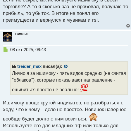
о
торговле? А то я сколько раз не пробовал, получаю то
с
прибыль, то убыток. В итоге не понял его
т
преимуществ и вернулся к мувикам и rsi.
Рамоныч
Н
08 окт 2025, 09:43
е
п
р
treider_max
писал(а):
о
Лично я за ишимоку - пять видов средних (не считая
ч
"облаков"), которые показывают направление -
и
т
ошибиться просто не реально!
а
н
н
Ишимоку вроде крутой индикатор, но разобраться с
ы
ходу, что к чему - дело не простое. Новичок наверное
й
п
вообще будет долго с ним возиться.
о
Используете его для младших тф или только для
с