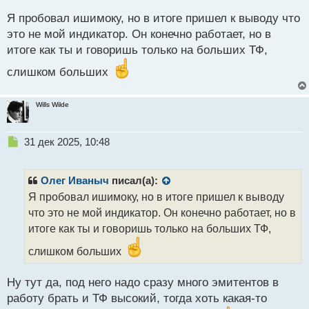
й
Я пробовал ишимоку, но в итоге пришел к выводу что
п
это не мой индикатор. Он конечно работает, но в
о
с
итоге как ты и говоришь только на больших ТФ,
т
слишком больших
Wills Wilde
Н
31 дек 2025, 10:48
е
п
р
Олег Иваныч
писал(а):
о
Я пробовал ишимоку, но в итоге пришел к выводу
ч
что это не мой индикатор. Он конечно работает, но в
и
т
итоге как ты и говоришь только на больших ТФ,
а
слишком больших
н
н
ы
Ну тут да, под него надо сразу много эмитентов в
й
работу брать и ТФ высокий, тогда хоть какая-то
п