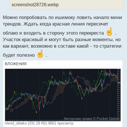
н
screenshot28726.webp
ы
й
п
Можно попробовать по ишимоку ловить начало мини
о
трендов. Ждать когда красная линия пересечет
с
т
облако и входить в сторону этого перекреста
.
Участок красивый и могут быть разные моменты, но
как вариант, возможно в составе какой - то стратегии
будет полезно
.
ВЛОЖЕНИЯ
ntend_oblako (331.29 КБ) 8661 просмотр