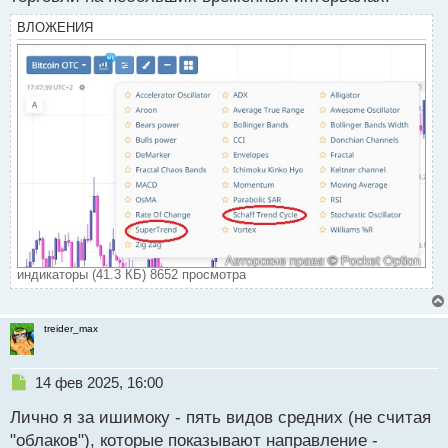
ВЛОЖЕНИЯ
индикаторы (41.3 КБ) 8652 просмотра
treider_max
Н
14 фев 2025, 16:00
е
Лично я за ишимоку - пять видов средних (не считая
п
р
"облаков"), которые показывают направление -