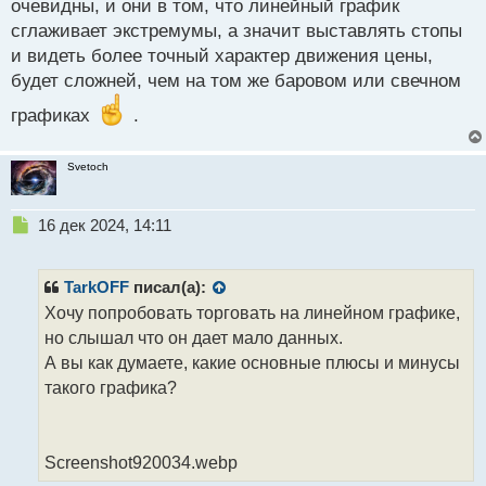
очевидны, и они в том, что линейный график
сглаживает экстремумы, а значит выставлять стопы
и видеть более точный характер движения цены,
будет сложней, чем на том же баровом или свечном
графиках
.
Svetoch
Н
16 дек 2024, 14:11
е
п
р
TarkOFF
писал(а):
о
Хочу попробовать торговать на линейном графике,
ч
но слышал что он дает мало данных.
и
т
А вы как думаете, какие основные плюсы и минусы
а
такого графика?
н
н
ы
й
Screenshot920034.webp
п