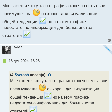
о
Мне кажется что у такого графика конечно есть свои
с
т
преимущества
он хорош для визуализации
общей тенденции
но на этом графике
недостаточно информации для большинства
стратегий
Stels23
Н
16 дек 2024, 16:26
е
п
р
Svetoch
писал(а):
о
Мне кажется что у такого графика конечно есть свои
ч
и
преимущества
он хорош для визуализации
т
а
общей тенденции
но на этом графике
н
недостаточно информации для большинства
н
ы
стратегий