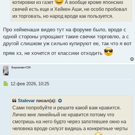
и
котировки из газет
А вообще кроме японских
т
свечей есть еще и Хейкен Аши, не особо пробовал
а
их торговать, но народ вроде как пользуется.
н
н
ы
Про хейкенаши видео тут на форуме было, вроде с
й
одной стороны упрощают такие свечки торговлю, а с
п
другой слишком уж сильно купируют ее, так что я вот
о
с
прям хз, не хочется от классики отходить
т
Биржевич'ОК
Н
12 фев 2026, 10:25
е
п
р
Stalevar
писал(а):
о
Сами попробуйте и решите какой вам нравится.
ч
Лично мне линейный не нравится потому что
и
т
смотришь на него будто через запотевшее окно на
а
человека вроде силуэт видишь а конкретные черты
н