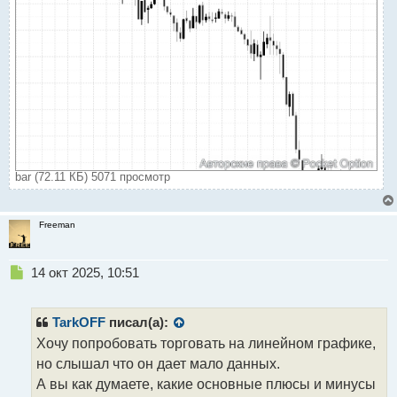
о
с
т
bar (72.11 КБ) 5071 просмотр
Freeman
Н
14 окт 2025, 10:51
е
п
р
TarkOFF
писал(а):
о
Хочу попробовать торговать на линейном графике,
ч
но слышал что он дает мало данных.
и
т
А вы как думаете, какие основные плюсы и минусы