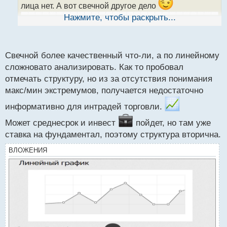
н
лица нет. А вот свечной другое дело
ы
Нажмите, чтобы раскрыть...
й
п
о
с
Свечной более качественный что-ли, а по линейному
т
сложновато анализировать. Как то пробовал
отмечать структуру, но из за отсутствия понимания
макс/мин экстремумов, получается недостаточно
информативно для интрадей торговли.
Может среднесрок и инвест
пойдет, но там уже
ставка на фундаментал, поэтому структура вторична.
ВЛОЖЕНИЯ