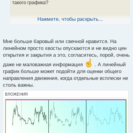
а
такого графика?
н
н
ы
Нажмите, чтобы раскрыть...
й
п
о
с
Мне больше баровый или свечной нравится. На
т
линейном просто хвосты опускаются и не видно цен
открытия и закрытия а это, согласитесь, порой, очень
даже не маловажная информация
. А линейный
график больше может подойти для оценки общего
направления движения, когда отдельные всплески не
столь важны.
ВЛОЖЕНИЯ