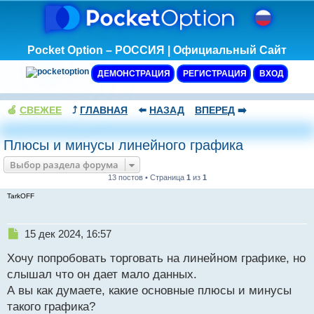
Pocket Option – РОССИЯ | Официальный Сайт
ДЕМОНСТРАЦИЯ
РЕГИСТРАЦИЯ
ВХОД
🍏
СВЕЖЕЕ
⤴️
ГЛАВНАЯ
⬅️
НАЗАД
ВПЕРЕД
➡️
Плюсы и минусы линейного графика
Выбор раздела форума
13 постов • Страница
1
из
1
TarkOFF
Н
15 дек 2024, 16:57
е
Хочу попробовать торговать на линейном графике, но
п
р
слышал что он дает мало данных.
о
А вы как думаете, какие основные плюсы и минусы
ч
такого графика?
и