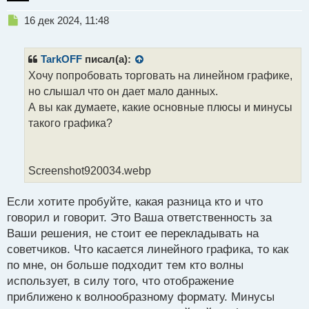
Н
16 дек 2024, 11:48
е
п
р
TarkOFF
писал(а):
о
Хочу попробовать торговать на линейном графике,
ч
но слышал что он дает мало данных.
и
т
А вы как думаете, какие основные плюсы и минусы
а
такого графика?
н
н
ы
й
Screenshot920034.webp
п
о
Если хотите пробуйте, какая разница кто и что
с
говорил и говорит. Это Ваша ответственность за
т
Ваши решения, не стоит ее перекладывать на
советчиков. Что касается линейного графика, то как
по мне, он больше подходит тем кто волны
использует, в силу того, что отображение
приближено к волнообразному формату. Минусы