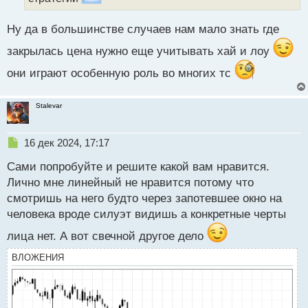
й
п
Ну да в большинстве случаев нам мало знать где
о
с
закрылась цена нужно еще учитывать хай и лоу
т
они играют особенную роль во многих тс
Stalevar
Н
16 дек 2024, 17:17
е
Сами попробуйте и решите какой вам нравится.
п
р
Лично мне линейный не нравится потому что
о
смотришь на него будто через запотевшее окно на
ч
человека вроде силуэт видишь а конкретные черты
и
т
лица нет. А вот свечной другое дело
а
н
ВЛОЖЕНИЯ
н
ы
й
п