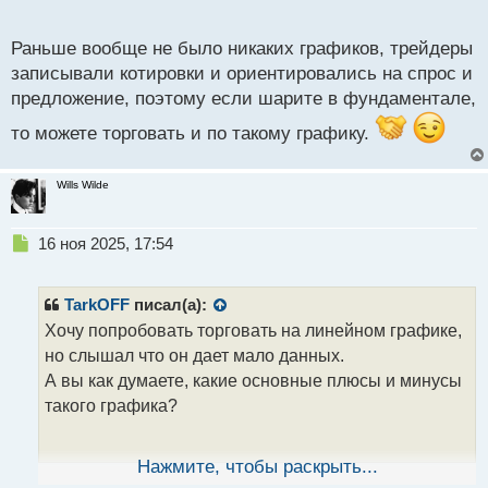
о
с
Раньше вообще не было никаких графиков, трейдеры
т
записывали котировки и ориентировались на спрос и
предложение, поэтому если шарите в фундаментале,
то можете торговать и по такому графику.
Wills Wilde
Н
16 ноя 2025, 17:54
е
п
р
TarkOFF
писал(а):
о
Хочу попробовать торговать на линейном графике,
ч
но слышал что он дает мало данных.
и
т
А вы как думаете, какие основные плюсы и минусы
а
такого графика?
н
н
ы
Нажмите, чтобы раскрыть...
й