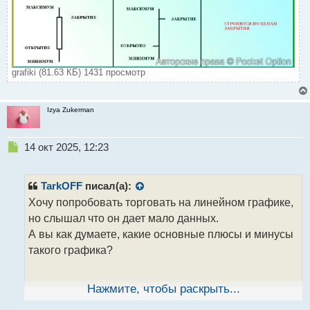
grafiki (81.63 КБ) 1431 просмотр
Izya Zukerman
Н
14 окт 2025, 12:23
е
п
р
TarkOFF
писал(а):
о
Хочу попробовать торговать на линейном графике,
ч
но слышал что он дает мало данных.
и
т
А вы как думаете, какие основные плюсы и минусы
а
такого графика?
н
н
ы
Нажмите, чтобы раскрыть...
й
п