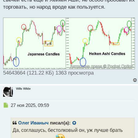
о
торговать, но народ вроде как пользуется.
с
т
54643664 (121.22 КБ) 1363 просмотра
Wills Wilde
Н
27 ноя 2025, 09:59
е
п
р
Олег Иваныч
писал(а):
о
Да, соглашусь, бестолковый он, уж лучше брать
ч