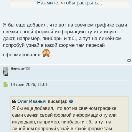
ы
торговли.
Нажмите, чтобы раскрыть...
й
п
Может среднесрок и инвест
пойдет, но там уже
о
ставка на фундаментал, поэтому структура
с
Я бы еще добавил, что вот на свечном графике сами
вторична.
т
свечки своей формой информацию ту или иную
дают, например, пинбары и т.б., а тут на линейном
попробуй узнай в какой форме там перехай
сформировался
Биржевич'ОК
Н
14 фев 2026, 11:01
е
п
р
Олег Иваныч
писал(а):
о
Я бы еще добавил, что вот на свечном графике
ч
сами свечки своей формой информацию ту или
и
т
иную дают, например, пинбары и т.б., а тут на
а
линейном попробуй узнай в какой форме там
н