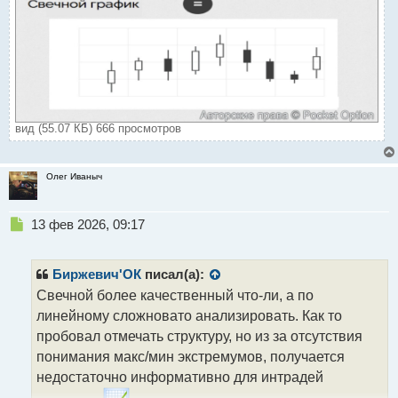
вид (55.07 КБ) 666 просмотров
Олег Иваныч
Н
13 фев 2026, 09:17
е
п
р
Биржевич'ОК
писал(а):
о
Свечной более качественный что-ли, а по
ч
линейному сложновато анализировать. Как то
и
т
пробовал отмечать структуру, но из за отсутствия
а
понимания макс/мин экстремумов, получается
н
недостаточно информативно для интрадей
н