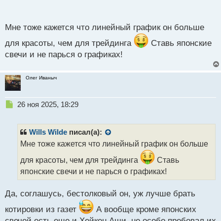
п
о
с
Мне тоже кажется что линейный график он больше
т
для красоты, чем для трейдинга
Ставь японские
свечи и не парься о графиках!
Олег Иваныч
Н
26 ноя 2025, 18:29
е
п
р
Wills Wilde
писал(а):
о
Мне тоже кажется что линейный график он больше
ч
и
для красоты, чем для трейдинга
Ставь
т
японские свечи и не парься о графиках!
а
н
н
Да, соглашусь, бестолковый он, уж лучше брать
ы
котировки из газет
А вообще кроме японских
й
п
свечей есть еще и Хейкен Аши, не особо пробовал их