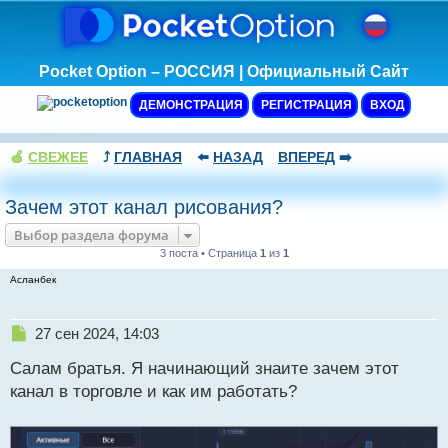
Pocket Option – РОССИЯ | Официальный Сайт
ДЕМОНСТРАЦИЯ
РЕГИСТРАЦИЯ
ВХОД
🍏
СВЕЖЕЕ
⤴️
ГЛАВНАЯ
⬅️
НАЗАД
ВПЕРЕД
➡️
Зачем этот канал рисования?
Выбор раздела форума
3 поста • Страница
1
из
1
Асланбек
Н
27 сен 2024, 14:03
е
Салам братья. Я начинающий знаите зачем этот
п
р
канал в торговле и как им работать?
о
ч
и