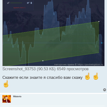
т
а
н
н
ы
й
п
о
с
т
Screenshot_93753 (90.53 КБ) 6549 просмотров
Скажите если знаите я спасибо вам скажу
Misterio