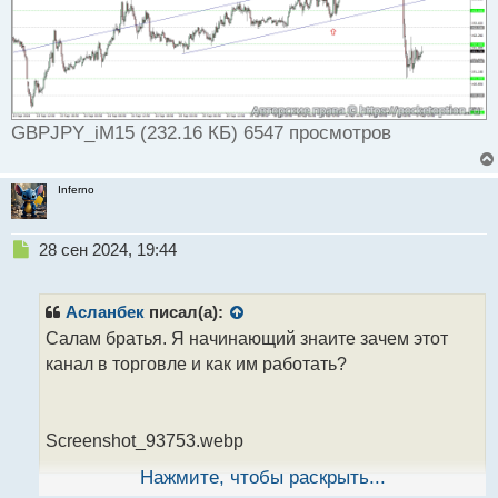
GBPJPY_iM15 (232.16 КБ) 6547 просмотров
Inferno
Н
28 сен 2024, 19:44
е
п
р
Асланбек
писал(а):
о
Салам братья. Я начинающий знаите зачем этот
ч
канал в торговле и как им работать?
и
т
а
н
Screenshot_93753.webp
н
ы
Нажмите, чтобы раскрыть...
й