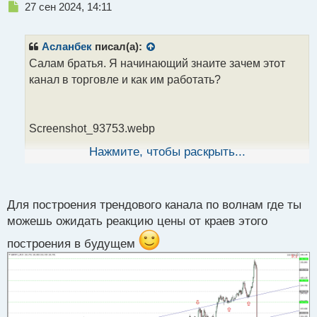
Н
27 сен 2024, 14:11
е
п
р
Асланбек
писал(а):
о
Салам братья. Я начинающий знаите зачем этот
ч
канал в торговле и как им работать?
и
т
а
н
Screenshot_93753.webp
н
ы
Нажмите, чтобы раскрыть...
й
Скажите если знаите я спасибо вам скажу
п
о
с
Для построения трендового канала по волнам где ты
т
можешь ожидать реакцию цены от краев этого
построения в будущем