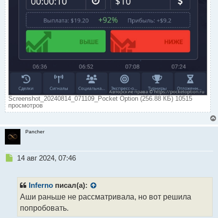
Screenshot_20240814_071109_Pocket Option (256.88 КБ) 10515
просмотров
Pancher
Н
14 авг 2024, 07:46
е
п
р
Inferno
писал(а):
о
Аши раньше не рассматривала, но вот решила
ч
попробовать.
и