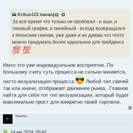
е
п
р
Krikun123
писал(а):
о
За всё время что только ни пробовал - и аши, и
ч
тиковый график, и линейный - всегда возвращался
и
т
к японским свечам, уже даже и не думаю что чтото
а
можно придумать более идеальное для трейдинга
н
н
ы
й
Имхо это уже индивидуальное восприятие. По
п
большому счету суть процесса не сильно меняется,
о
с
чисто визуализация процесса
Любой тип свечей
т
так или иначе, отображает движение рынка...Главное
найти для себя тот тип визуализации, который будет
максимально прост для конкретно твоей торговли.
Pancher
Н
14 авг 2024, 09:43