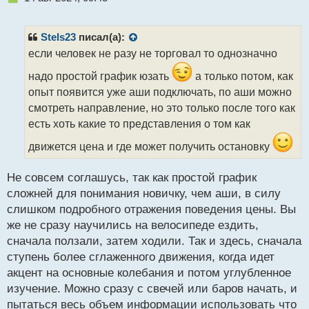
е
п
р
Stels23
писал(а):
о
если человек не разу не торговал то однозначно
ч
и
надо простой график юзать
а только потом, как
т
опыт появится уже аши подключать, по аши можно
а
смотреть направление, но это только после того как
н
н
есть хоть какие то представления о том как
ы
движется цена и где может получить остановку
й
п
о
Не совсем соглашусь, так как простой график
с
сложней для понимания новичку, чем аши, в силу
т
слишком подробного отражения поведения цены. Вы
же не сразу научились на велосипеде ездить,
сначала ползали, затем ходили. Так и здесь, сначала
ступень более сглаженного движения, когда идет
акцент на основные колебания и потом углубленное
изучение. Можно сразу с свечей или баров начать, и
пытаться весь объем информации использовать что