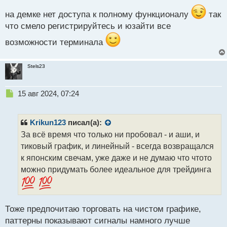
ы
й
на демке нет доступа к полному функционалу
так
п
что смело регистрируйтесь и юзайти все
о
с
возможности терминала
т
Stels23
Н
15 авг 2024, 07:24
е
п
р
Krikun123
писал(а):
о
За всё время что только ни пробовал - и аши, и
ч
тиковый график, и линейный - всегда возвращался
и
т
к японским свечам, уже даже и не думаю что чтото
а
можно придумать более идеальное для трейдинга
н
н
ы
й
Тоже предпочитаю торговать на чистом графике,
п
паттерны показывают сигналы намного лучше
о