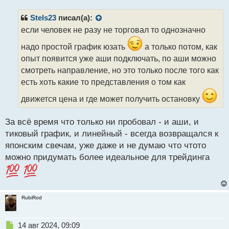
о
п
с
р
Stels23
писал(а):
т
о
если человек не разу не торговал то однозначно
ч
и
надо простой график юзать
а только потом, как
т
опыт появится уже аши подключать, по аши можно
а
смотреть направление, но это только после того как
н
н
есть хоть какие то представления о том как
ы
движется цена и где может получить остановку
й
п
о
За всё время что только ни пробовал - и аши, и
с
тиковый график, и линейный - всегда возвращался к
т
японским свечам, уже даже и не думаю что чтото
можно придумать более идеальное для трейдинга
RubiRod
Н
14 авг 2024, 09:09