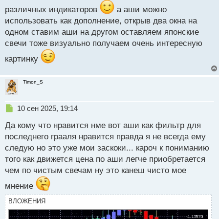
с
различных индикаторов
а аши можно
т
использовать как дополнение, открыв два окна на
одном ставим аши на другом оставляем японские
свечи тоже визуально получаем очень интересную
картинку
Timon_S
Н
10 сен 2025, 19:14
е
Да кому что нравится нме вот аши как фильтр для
п
р
последнего грааля нравится правда я не всегда ему
о
следую но это уже мои заскоки... кароч к пониманию
ч
того как движется цена по аши легче приобретается
и
т
чем по чистым свечам ну это канеш чисто мое
а
мнение
н
н
ВЛОЖЕНИЯ
ы
й