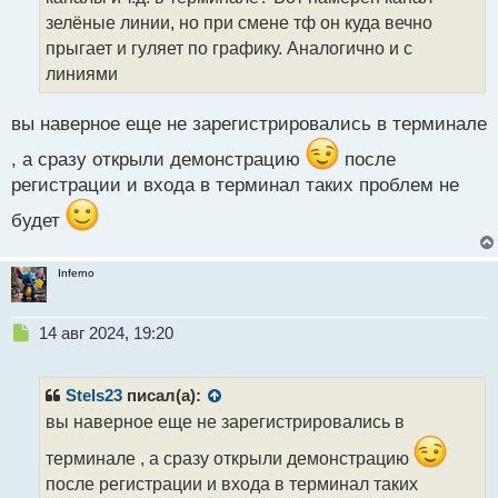
и
т
зелёные линии, но при смене тф он куда вечно
а
прыгает и гуляет по графику. Аналогично и с
н
линиями
н
ы
й
вы наверное еще не зарегистрировались в терминале
п
, а сразу открыли демонстрацию
после
о
с
регистрации и входа в терминал таких проблем не
т
будет
Inferno
Н
14 авг 2024, 19:20
е
п
р
Stels23
писал(а):
о
вы наверное еще не зарегистрировались в
ч
и
терминале , а сразу открыли демонстрацию
т
после регистрации и входа в терминал таких
а