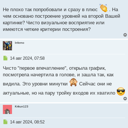
т
а
Не плохо так попробовали и сразу в плюс
. На
н
н
чем основано построение уровней на второй Вашей
ы
картинке? Чисто визуальное восприятие или
й
имеются четкие критерии построения?
п
о
с
Inferno
т
Н
14 авг 2024, 07:58
е
Чисто "первое впечатление", открыла график,
п
р
посмотрела начертила в голове, и зашла так, как
о
видила. Это уровни минутки
ч
Сейчас они не
и
актуальные, но на пару тройку входов их хватило
т
а
н
Krikun123
н
ы
й
Н
14 авг 2024, 08:52
п
е