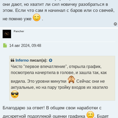
они дают, но хватит ли сил новичку разобраться в
этом. Если что сам я начинал с баров или со свечей,
не помню уже
.
Pancher
Н
14 авг 2024, 09:48
е
п
р
Inferno
писал(а):
о
Чисто "первое впечатление", открыла график,
ч
посмотрела начертила в голове, и зашла так, как
и
т
видила. Это уровни минутки
Сейчас они не
а
актуальные, но на пару тройку входов их хватило
н
н
ы
й
п
Благодарю за ответ! В общем свои наработки с
о
дискретной подоплекой оценки графика
. Будет
с