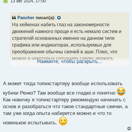
Н
13 авг 2024, 17:00
е
п
р
Pancher
писал(а):
о
На хейкенах набить глаз на закономерности
ч
движений намного проще и есть немало систем и
и
т
стратегий основанных именно на данном типе
а
графика или индикаторах, используемых для
н
преображения обычны свечей в аши. Плюс, что
н
можно в некоторых ситуациях сделку держать
ы
Нажмите, чтобы раскрыть...
й
более формализованно и подольше, основываясь
п
только на цвете аши свечи. Минус, как выше
о
заметили, некоторые движения сглаживаются,
с
А может тогда топикстартеру вообще использовать
которые могут быть полезны. Так что выбор за
т
кубики Ренко? Там вообще все гладко и понятно
Вами
.
Как новичку я топикстартеру рекомендую начинать с
основ и разобраться что такое стандартные свечки, а
там уже когда опыта наберется можно и что то
новенькое испытывать.