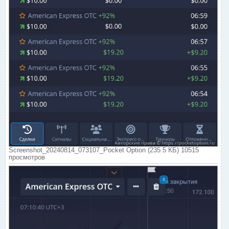
Screenshot_20240814_073107_Pocket Option (235.5 КБ) 10515
просмотров