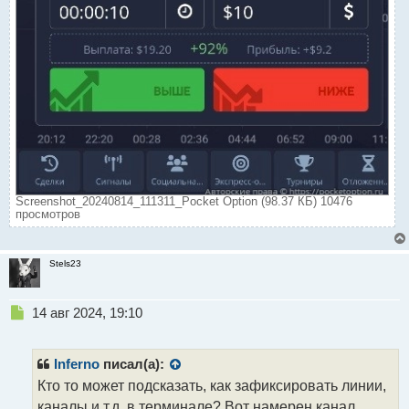
Screenshot_20240814_111311_Pocket Option (98.37 КБ) 10476
просмотров
Stels23
Н
14 авг 2024, 19:10
е
п
р
Inferno
писал(а):
о
Кто то может подсказать, как зафиксировать линии,
ч
каналы и т.д. в терминале? Вот намерен канал