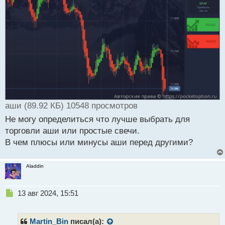
и
т
а
н
н
ы
й
п
о
с
т
аши (89.92 КБ) 10548 просмотров
Не могу определиться что лучше выбрать для
торговли аши или простые свечи.
В чем плюсы или минусы аши перед другими?
Aladdin
Н
13 авг 2024, 15:51
е
п
р
Martin_Bin
писал(а):