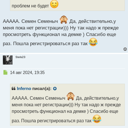
н
проблем не будет
н
ы
й
ААААА. Семен Семеныч
Да, действительно,у
п
меня пока нет регистрации))) Ну так надо ж прежде
о
просмотреть функционал на демке ) Спасибо еще
с
т
раз. Пошла регистрироваться раз так
Stels23
Н
14 авг 2024, 19:35
е
п
р
Inferno
писал(а):
о
ч
ААААА. Семен Семеныч
Да, действительно,у
и
меня пока нет регистрации))) Ну так надо ж прежде
т
просмотреть функционал на демке ) Спасибо еще
а
н
раз. Пошла регистрироваться раз так
н