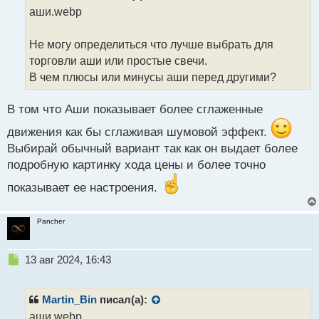
о
аши.webp
ч
и
т
Не могу определиться что лучше выбрать для
а
торговли аши или простые свечи.
н
В чем плюсы или минусы аши перед другими?
н
ы
й
В том что Аши показывает более сглаженные
п
движения как бы сглаживая шумовой эффект.
о
с
Выбирай обычный вариант так как он выдает более
т
подробную картинку хода цены и более точно
показывает ее настроения.
Pancher
Н
13 авг 2024, 16:43
е
п
р
Martin_Bin
писал(а):
о
аши.webp