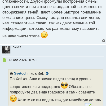
сглаженности, другой формулы построения смены
цвета свечи и при этом не стандартной возможности
отображения теней, дают более быстрое понимание
о желаниях цены. Скажу так, для новичка они легче,
чем стандартные свечи, так как дают меньше той
информации, которая, как раз может ему навредить
на начальном этапе
.
Stels23
Н
13 авг 2024, 18:51
е
п
р
Svetoch
писал(а):
о
По Хейкен Аши отлично виден тренд и уровни
ч
и
сопротивления и поддержек
Обязательно
т
попробуйте два вида графиков и сами сравните
а
н
Хотите ли вы видеть каждую малейшую деталь
н