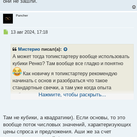
они не зашли.
Pancher
Н
13 авг 2024, 17:18
е
п
р
Мистерио
писал(а):
о
А может тогда топикстартеру вообще использовать
ч
кубики Ренко? Там вообще все гладко и понятно
и
т
Как новичку я топикстартеру рекомендую
а
начинать с основ и разобраться что такое
н
н
стандартные свечки, а там уже когда опыта
ы
наберется можно и что то новенькое испытывать.
Нажмите, чтобы раскрыть...
й
п
о
с
Там не кубики, а квадратики). Если основы, то это
т
вообще поток числовых значений, характеризующих
цены спроса и предложения. Аши же за счет