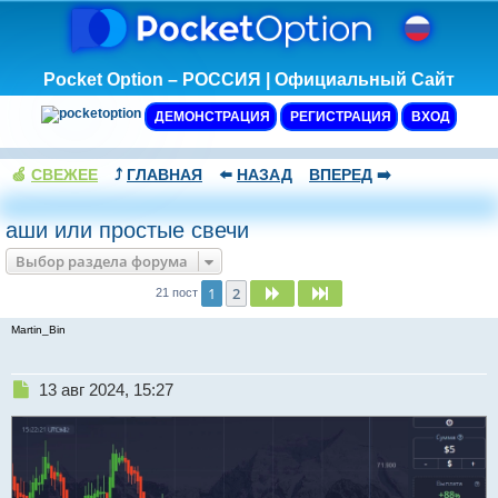
Pocket Option – РОССИЯ | Официальный Сайт
ДЕМОНСТРАЦИЯ
РЕГИСТРАЦИЯ
ВХОД
🍏
СВЕЖЕЕ
⤴️
ГЛАВНАЯ
⬅️
НАЗАД
ВПЕРЕД
➡️
аши или простые свечи
Выбор раздела форума
1
2
След.
След.
21 пост
Martin_Bin
Н
13 авг 2024, 15:27
е
п
р
о
ч