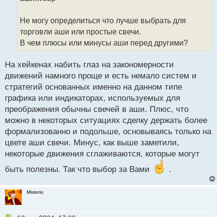
ч
и
т
Не могу определиться что лучше выбрать для
а
торговли аши или простые свечи.
н
В чем плюсы или минусы аши перед другими?
н
ы
й
На хейкенах набить глаз на закономерности
п
движений намного проще и есть немало систем и
о
стратегий основанных именно на данном типе
с
графика или индикаторах, используемых для
т
преображения обычны свечей в аши. Плюс, что
можно в некоторых ситуациях сделку держать более
формализованно и подольше, основываясь только на
цвете аши свечи. Минус, как выше заметили,
некоторые движения сглаживаются, которые могут
быть полезны. Так что выбор за Вами
.
Misterio