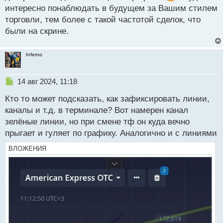
т
интересно понаблюдать в будущем за Вашим стилем
торговли, тем более с такой частотой сделок, что
были на скрине.
Inferno
Н
14 авг 2024, 11:18
е
Кто то может подсказать, как зафиксировать линии,
п
р
каналы и т.д. в терминале? Вот намерен канал
о
зелёные линии, но при смене тф он куда вечно
ч
прыгает и гуляет по графику. Аналогично и с линиями
и
т
ВЛОЖЕНИЯ
а
н
н
ы
й
п
о
с