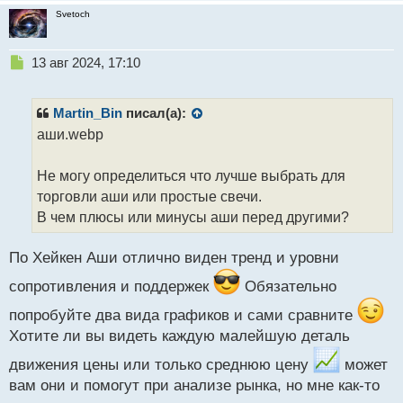
Svetoch
Н
13 авг 2024, 17:10
е
п
р
Martin_Bin
писал(а):
о
аши.webp
ч
и
т
Не могу определиться что лучше выбрать для
а
торговли аши или простые свечи.
н
В чем плюсы или минусы аши перед другими?
н
ы
й
По Хейкен Аши отлично виден тренд и уровни
п
сопротивления и поддержек
Обязательно
о
с
попробуйте два вида графиков и сами сравните
т
Хотите ли вы видеть каждую малейшую деталь
движения цены или только среднюю цену
может
вам они и помогут при анализе рынка, но мне как-то