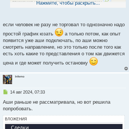
ы
движения цены или только среднюю цену
Нажмите, чтобы раскрыть...
й
может вам они и помогут при анализе рынка, но
п
мне как-то они не зашли.
о
с
если человек не разу не торговал то однозначно надо
т
простой график юзать
а только потом, как опыт
появится уже аши подключать, по аши можно
смотреть направление, но это только после того как
есть хоть какие то представления о том как движется
цена и где может получить остановку
Inferno
Н
14 авг 2024, 07:33
е
Аши раньше не рассматривала, но вот решила
п
р
попробовать.
о
ч
ВЛОЖЕНИЯ
и
т