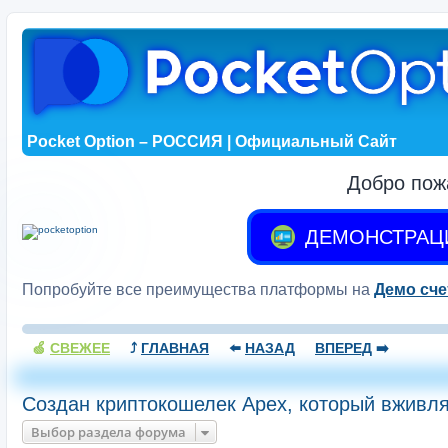
Pocket Option – РОССИЯ | Официальный Сайт
Добро пож
ДЕМОНСТРАЦ
Попробуйте все преимущества платформы на
Демо сче
🍏
СВЕЖЕЕ
⤴️
ГЛАВНАЯ
⬅️
НАЗАД
ВПЕРЕД
➡️
Создан криптокошелек Apex, который вживл
Выбор раздела форума