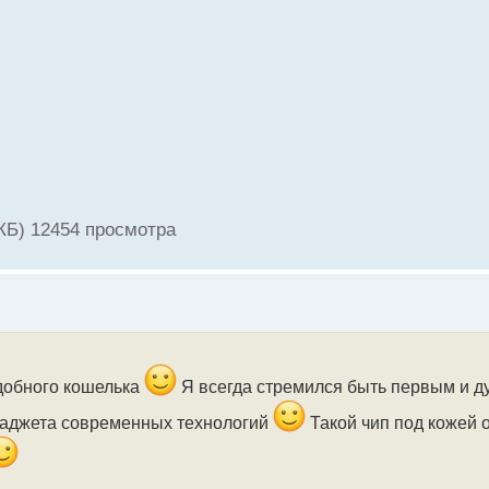
КБ) 12454 просмотра
добного кошелька
Я всегда стремился быть первым и д
гаджета современных технологий
Такой чип под кожей о