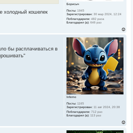
Борисыч
Посты:
1945
же холодный кошелек
Зарегистрирован:
30 мар 2024, 12:24
Поблагодарили:
482 раза
Благодарил (а):
646 раз
В
е
р
н
у
ыло бы расплачиваться в
т
ь
епрошивать"
с
я
к
н
а
ч
а
л
у
Inferno
Посты:
1165
Зарегистрирован:
11 авг 2024, 20:38
Поблагодарили:
712 раз
Благодарил (а):
113 раз
В
е
р