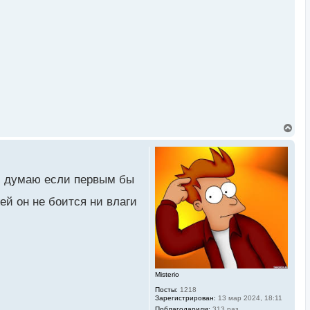
В
е
р
н
у
т
и думаю если первым бы
ь
с
ей он не боится ни влаги
я
к
н
а
ч
а
л
у
Misterio
Посты:
1218
Зарегистрирован:
13 мар 2024, 18:11
Поблагодарили:
313 раз