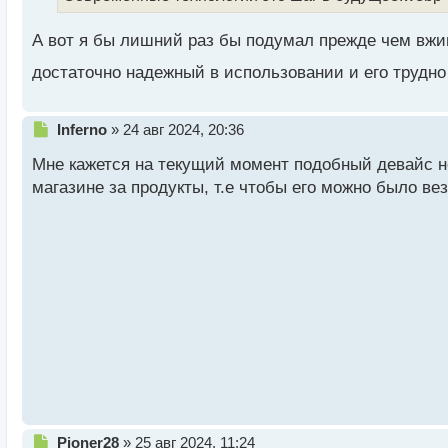
ы
й
А вот я бы лишний раз бы подумал прежде чем вжив
п
о
достаточно надежный в использовании и его трудно
с
т
Н
Inferno
»
24 авг 2024, 20:36
е
Мне кажется на текущий момент подобный девайс не
п
р
магазине за продукты, т.е чтобы его можно было ве
о
ч
и
т
а
н
н
ы
й
п
о
с
т
Н
Pioner28
»
25 авг 2024, 11:24