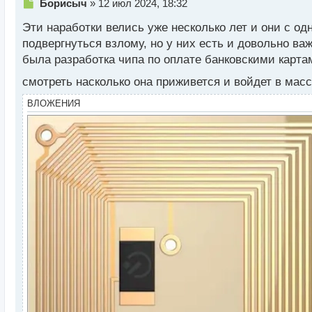
Н
Борисыч
»
12 июл 2024, 18:32
е
Эти наработки велись уже несколько лет и они с од
п
р
подвергнуться взлому, но у них есть и довольно ва
о
была разработка чипа по оплате банковскими картам
ч
и
смотреть насколько она приживется и войдет в мас
т
а
ВЛОЖЕНИЯ
н
н
ы
й
п
о
с
т