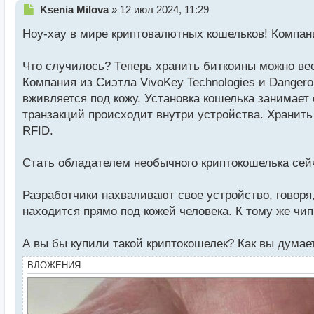
Н
Ksenia Milova
»
12 июл 2024, 11:29
е
Ноу-хау в мире криптовалютных кошельков! Компани
п
р
о
Что случилось? Теперь хранить биткоины можно ве
ч
Компания из Сиэтла VivoKey Technologies и Danger
и
т
вживляется под кожу. Установка кошелька занимает
а
транзакций происходит внутри устройства. Хранить
н
RFID.
н
ы
й
Стать обладателем необычного криптокошелька сейча
п
о
Разработчики нахваливают свое устройство, говоря, 
с
находится прямо под кожей человека. К тому же чип
т
А вы бы купили такой криптокошелек? Как вы думает
ВЛОЖЕНИЯ