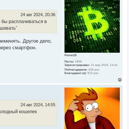
н
у
т
ь
24 авг 2024, 20:36
с
о бы расплачиваться в
я
к
ошивать"
н
а
ч
рименять. Другое дело,
а
л
через смартфон.
у
Pioner28
Посты:
1958
Зарегистрирован:
21 мар 2024, 14:41
Поблагодарили:
426 раз
Благодарил (а):
615 раз
В
е
р
н
у
т
ь
24 авг 2024, 14:55
с
холодный кошелек
я
к
н
а
ч