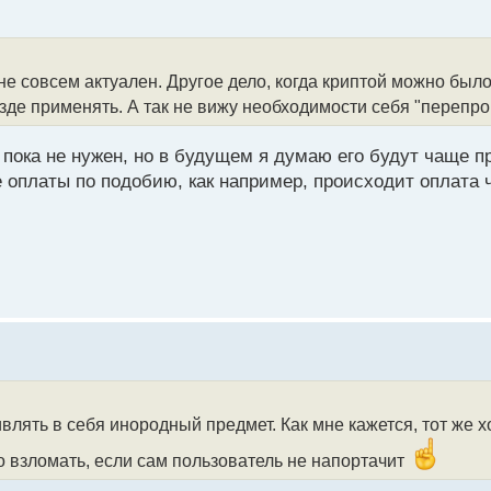
е совсем актуален. Другое дело, когда криптой можно был
езде применять. А так не вижу необходимости себя "перепр
пока не нужен, но в будущем я думаю его будут чаще п
 оплаты по подобию, как например, происходит оплата 
влять в себя инородный предмет. Как мне кажется, тот же 
о взломать, если сам пользователь не напортачит