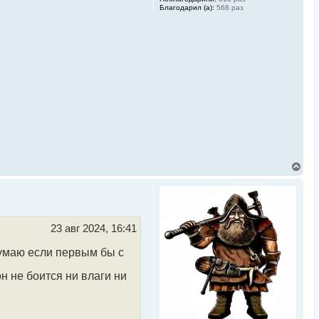
Благодарил (а):
568 раз
В
е
р
н
у
т
ь
23 авг 2024, 16:41
с
я
умаю если первым бы с
к
н
н не боится ни влаги ни
а
ч
а
л
у