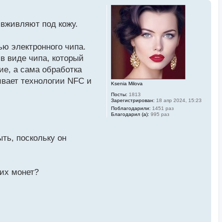
 вживляют под кожу.
ю электронного чипа.
в виде чипа, который
ие, а сама обработка
ивает технологии NFC и
Ksenia Milova
Посты:
1813
Зарегистрирован:
18 апр 2024, 15:23
Поблагодарили:
1451 раз
Благодарил (а):
995 раз
ыть, поскольку он
гих монет?