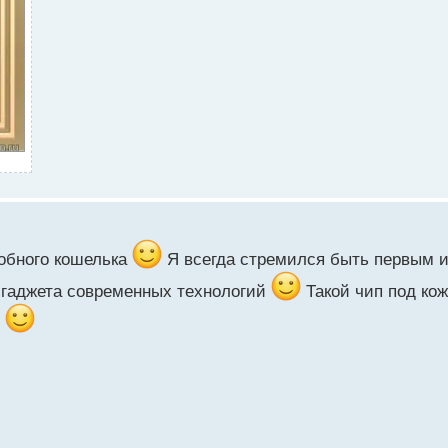
обного кошелька
Я всегда стремился быть первым 
 гаджета современных технологий
Такой чип под кож
.