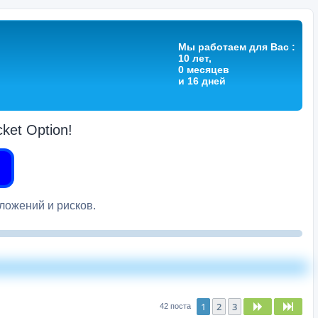
Мы работаем для Вас :
10 лет,
0 месяцев
и 16 дней
et Option!
вложений и рисков.
1
2
3
След.
След
42 поста