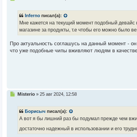
е
п
р
Inferno
писал(а):
о
Мне кажется на текущий момент подобный девайс н
ч
магазине за продукты, т.е чтобы его можно было в
и
т
а
Про актуальность соглашусь на данный момент - он 
н
что уже подобные чипы вживляют людям в качестве
н
ы
й
п
о
с
т
Н
Misterio
»
25 авг 2024, 12:58
е
п
р
Борисыч
писал(а):
о
А вот я бы лишний раз бы подумал прежде чем вжи
ч
и
достаточно надежный в использовании и его трудн
т