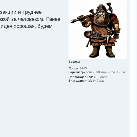
р
н
у
нзакции и труднее
т
ь
жкой за человеком. Ранее
с
- идея хорошая, будем
я
к
н
а
ч
а
л
у
Борисыч
Посты:
1945
Зарегистрирован:
30 мар 2024, 12:24
Поблагодарили:
482 раза
Благодарил (а):
646 раз