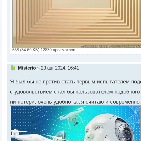
658 (34.69 КБ) 12839 просмотров
Н
Misterio
»
23 авг 2024, 16:41
е
п
Я был бы не против стать первым испытателем под
р
о
с удовольствием стал бы пользователем подобного
ч
ни потери, очень удобно как я считаю и современно
и
т
а
н
н
ы
й