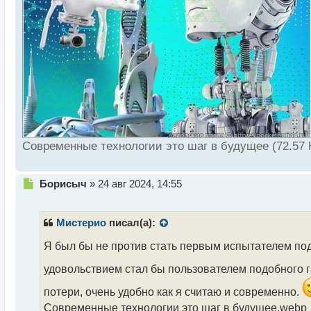
п
о
с
т
Современные технологии это шаг в будущее (72.57 
Н
Борисыч
»
24 авг 2024, 14:55
е
п
р
Мистерио
писал(а):
о
ч
Я был бы не против стать первым испытателем по
и
удовольствием стал бы пользователем подобного 
т
а
потери, очень удобно как я считаю и современно.
н
Современные технологии это шаг в будущее.webp
н