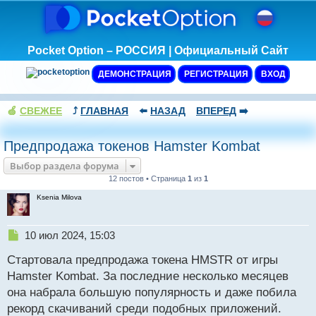
Pocket Option – РОССИЯ | Официальный Сайт
ДЕМОНСТРАЦИЯ
РЕГИСТРАЦИЯ
ВХОД
🍏
СВЕЖЕЕ
⤴️
ГЛАВНАЯ
⬅️
НАЗАД
ВПЕРЕД
➡️
Предпродажа токенов Hamster Kombat
Выбор раздела форума
12 постов • Страница
1
из
1
Ksenia Milova
Н
10 июл 2024, 15:03
е
Стартовала предпродажа токена HMSTR от игры
п
р
Hamster Kombat. За последние несколько месяцев
о
она набрала большую популярность и даже побила
ч
рекорд скачиваний среди подобных приложений.
и