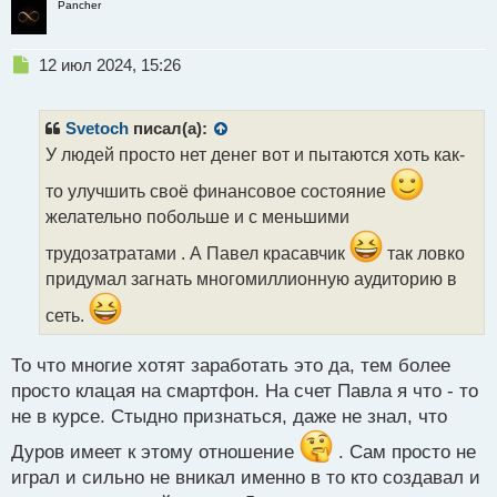
Pancher
Н
12 июл 2024, 15:26
е
п
р
Svetoch
писал(а):
о
У людей просто нет денег вот и пытаются хоть как-
ч
и
то улучшить своё финансовое состояние
т
желательно побольше и с меньшими
а
н
трудозатратами . А Павел красавчик
так ловко
н
придумал загнать многомиллионную аудиторию в
ы
й
сеть.
п
о
с
То что многие хотят заработать это да, тем более
т
просто клацая на смартфон. На счет Павла я что - то
не в курсе. Стыдно признаться, даже не знал, что
Дуров имеет к этому отношение
. Сам просто не
играл и сильно не вникал именно в то кто создавал и