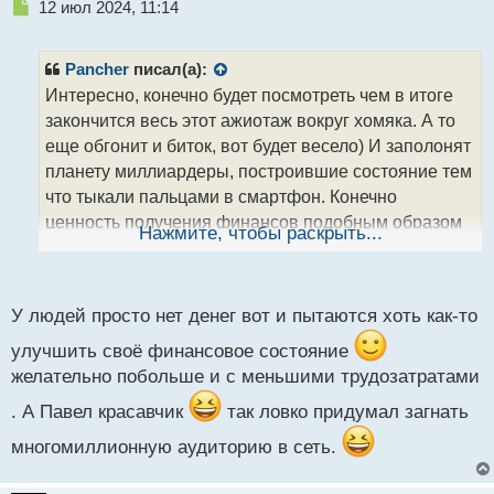
Н
12 июл 2024, 11:14
е
п
р
Pancher
писал(а):
о
Интересно, конечно будет посмотреть чем в итоге
ч
закончится весь этот ажиотаж вокруг хомяка. А то
и
т
еще обгонит и биток, вот будет весело) И заполонят
а
планету миллиардеры, построившие состояние тем
н
что тыкали пальцами в смартфон. Конечно
н
ценность получения финансов подобным образом
ы
Нажмите, чтобы раскрыть...
й
перевернет картину мира не только, кто жмякал на
п
кнопки, но и тех, кто не успел вовремя это сделать.
о
Попкорн на готове, но уже рука тянется купить
с
У людей просто нет денег вот и пытаются хоть как-то
т
монетку
улучшить своё финансовое состояние
желательно побольше и с меньшими трудозатратами
. А Павел красавчик
так ловко придумал загнать
многомиллионную аудиторию в сеть.