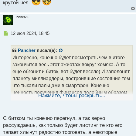
крутой чел.
Pioner28
Н
12 июл 2024, 18:45
е
п
р
Pancher
писал(а):
о
Интересно, конечно будет посмотреть чем в итоге
ч
закончится весь этот ажиотаж вокруг хомяка. А то
и
т
еще обгонит и биток, вот будет весело) И заполонят
а
планету миллиардеры, построившие состояние тем
н
что тыкали пальцами в смартфон. Конечно
н
ценность получения финансов подобным образом
ы
Нажмите, чтобы раскрыть...
й
перевернет картину мира не только, кто жмякал на
п
кнопки, но и тех, кто не успел вовремя это сделать.
о
Попкорн на готове, но уже рука тянется купить
с
С битком ты конечно перегнул, а так верно
т
монетку
рассуждаешь, как только будет листинг те кто его
тапает хлынут радостно торговать, а некоторые