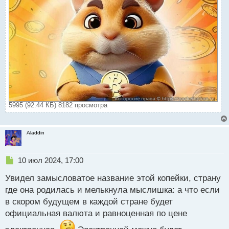
5995 (92.44 КБ) 8182 просмотра
Aladdin
Н
10 июл 2024, 17:00
е
Увидел замысловатое название этой копейки, страну
п
р
где она родилась и мелькнула мыслишка: а что если
о
в скором будущем в каждой стране будет
ч
официальная валюта и равноценная по цене
и
т