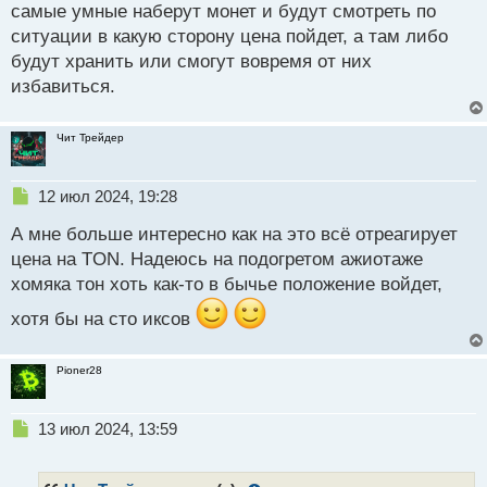
самые умные наберут монет и будут смотреть по
ситуации в какую сторону цена пойдет, а там либо
будут хранить или смогут вовремя от них
избавиться.
Чит Трейдер
Н
12 июл 2024, 19:28
е
А мне больше интересно как на это всё отреагирует
п
р
цена на TON. Надеюсь на подогретом ажиотаже
о
хомяка тон хоть как-то в бычье положение войдет,
ч
и
хотя бы на сто иксов
т
а
н
Pioner28
н
ы
Н
13 июл 2024, 13:59
й
е
п
п
о
р