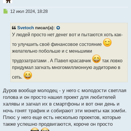
Н
12 июл 2024, 18:28
е
п
р
Svetoch
писал(а):
о
У людей просто нет денег вот и пытаются хоть как-
ч
и
то улучшить своё финансовое состояние
т
желательно побольше и с меньшими
а
н
трудозатратами . А Павел красавчик
так ловко
н
придумал загнать многомиллионную аудиторию в
ы
й
сеть.
п
о
с
Дуров вообще молодец - у него с молодости светлая
т
голова и он просто нашел проект для любителей
халявы и загнал их в смартфоны и вот они день и
ночь гонят трафик и собирают эти монеты как зомби.
Плюс у него еще есть несколько проектов, которые
также успешно продвигаются, короче он просто