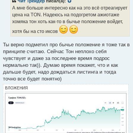
с
Чит Трейдер
писал(а):
о
т
А мне больше интересно как на это всё отреагирует
ч
цена на TON. Надеюсь на подогретом ажиотаже
и
т
хомяка тон хоть как-то в бычье положение войдет,
а
хотя бы на сто иксов
н
н
ы
Ты верно подметил про бычье положение я тоже так в
й
принципе считаю. Сейчас Тон неплохо себя
п
чувствует и даже за последнее время подрос
о
с
нормально так)). Думаю время покажет, что и как
т
дальше будет, надо дождаться листинга и тогда
точно все будет понятно)
ВЛОЖЕНИЯ