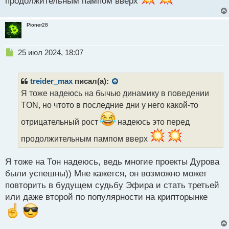
продолжительным пампом вверх
Pioner28
Н
25 июл 2024, 18:07
е
п
р
treider_max
писал(а):
о
Я тоже надеюсь на бычью динамику в поведении
ч
TON, но чтото в последние дни у него какой-то
и
т
отрицательный рост
надеюсь это перед
а
н
продолжительным пампом вверх
н
ы
Я тоже на Тон надеюсь, ведь многие проекты Дурова
й
п
были успешны)) Мне кажется, он возможно может
о
повторить в будущем судьбу Эфира и стать третьей
с
или даже второй по популярности на крипторынке
т