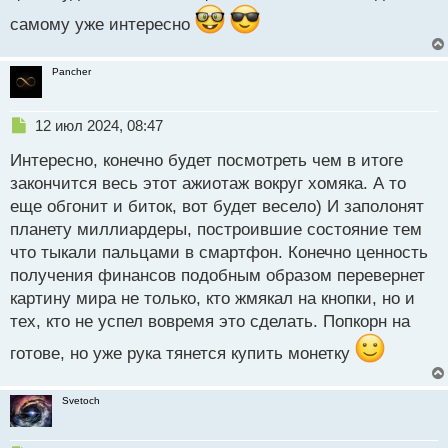
а
самому уже интересно
н
н
ы
Pancher
й
п
о
Н
12 июл 2024, 08:47
с
е
т
Интересно, конечно будет посмотреть чем в итоге
п
р
закончится весь этот ажиотаж вокруг хомяка. А то
о
еще обгонит и биток, вот будет весело) И заполонят
ч
планету миллиардеры, построившие состояние тем
и
т
что тыкали пальцами в смартфон. Конечно ценность
а
получения финансов подобным образом перевернет
н
картину мира не только, кто жмякал на кнопки, но и
н
тех, кто не успел вовремя это сделать. Попкорн на
ы
й
готове, но уже рука тянется купить монетку
п
о
с
Svetoch
т