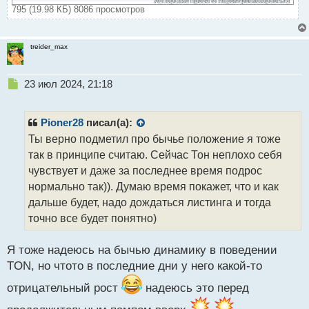
795 (19.98 КБ) 8086 просмотров
treider_max
Н
23 июл 2024, 21:18
е
п
р
Pioner28
писал(а):
о
Ты верно подметил про бычье положение я тоже
ч
так в принципе считаю. Сейчас Тон неплохо себя
и
т
чувствует и даже за последнее время подрос
а
нормально так)). Думаю время покажет, что и как
н
дальше будет, надо дождаться листинга и тогда
н
точно все будет понятно)
ы
й
п
Я тоже надеюсь на бычью динамику в поведении
о
TON, но чтото в последние дни у него какой-то
с
т
отрицательный рост
надеюсь это перед