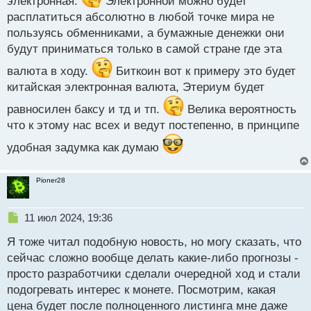
электронная.
Электронной можно будет
а
расплатиться абсолютно в любой точке мира не
н
н
пользуясь обменниками, а бумажные денежки они
ы
будут приниматься только в самой стране где эта
й
п
валюта в ходу.
Биткоин вот к примеру это будет
о
китайская электронная валюта, Этериум будет
с
т
равносилен баксу и тд и тп.
Велика вероятность
что к этому нас всех и ведут постепенно, в принципе
удобная задумка как думаю
Pioner28
Н
11 июл 2024, 19:36
е
Я тоже читал подобную новость, но могу сказать, что
п
р
сейчас сложно вообще делать какие-либо прогнозы -
о
просто разработчики сделали очередной ход и стали
ч
подогревать интерес к монете. Посмотрим, какая
и
т
цена будет после полноценного листинга мне даже