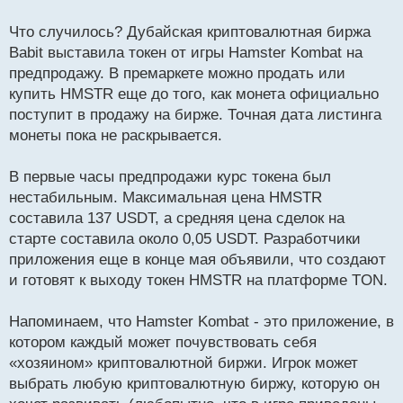
т
а
Что случилось? Дубайская криптовалютная биржа
н
Babit выставила токен от игры Hamster Kombat на
н
предпродажу. В премаркете можно продать или
ы
й
купить HMSTR еще до того, как монета официально
п
поступит в продажу на бирже. Точная дата листинга
о
монеты пока не раскрывается.
с
т
В первые часы предпродажи курс токена был
нестабильным. Максимальная цена HMSTR
составила 137 USDT, а средняя цена сделок на
старте составила около 0,05 USDT. Разработчики
приложения еще в конце мая объявили, что создают
и готовят к выходу токен HMSTR на платформе TON.
Напоминаем, что Hamster Kombat - это приложение, в
котором каждый может почувствовать себя
«хозяином» криптовалютной биржи. Игрок может
выбрать любую криптовалютную биржу, которую он