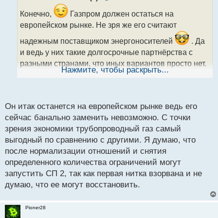
о
ч
Конечно,
Газпром должен остаться на
и
европейском рынке. Не зря же его считают
т
а
надежным поставщиком энергоносителей
. Да
н
и ведь у них такие долгосрочные партнёрства с
н
разными странами, что иных вариантов просто нет.
ы
Нажмите, чтобы раскрыть...
И вот эта стабильность - вот она, как настоящая
й
п
шахматная партия, где каждый ход продуман
о
заранее. Так что, несмотря на все сложности,
с
Он итак останется на европейском рынке ведь его
т
готовых заменить Газпром просто не найти
сейчас банально заменить невозможно. С точки
зрения экономики трубопроводный газ самый
выгодный по сравнению с другими. Я думаю, что
после нормализации отношений и снятия
определенного количества ограничений могут
запустить СП 2, так как первая нитка взорвана и не
думаю, что ее могут восстановить.
Pioner28