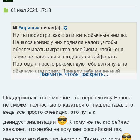
Н
01 июл 2024, 17:18
е
п
р
Борисыч
писал(а):
о
Ну, ты посмотри, как стали жить обычные немцы.
ч
Начался кризис у них подняли налоги, чтобы
и
т
обеспечивать мигрантов пособиями, чтобы они
а
также не работали и продолжали кайфовать.
н
Поэтому, я просто рекомендую тебе взглянуть на
н
обычную статистику. Приведу тебе маленький
ы
Нажмите, чтобы раскрыть...
й
пример - глава МИД Бербок вкладывает свои
п
средства в компании, которые завозят в ее страну
о
мигрантов. Согласись, абсурд? Далее - крупный
с
Поддерживаю твое мнение - на перспективу Европа
бизнес бежит в США и Китай, у последних, к слову,
т
не сможет полностью отказаться от нашего газа, это
есть соответствующая программа для привлечения
ведь все просто очевидно, это путь к
подобных бизнесменов. Далее относительно
недавно темпы роста экономики были 15%, а
деиндустриализации
К тому же те, кто сейчас
сейчас мизер по сравнению с былым прошлым. К
заявляет, что якобы не покупает российский газ,
тому же сколько предприятий там закрылось из-за
реверсом его берут из Австрии. Так из ху из ху