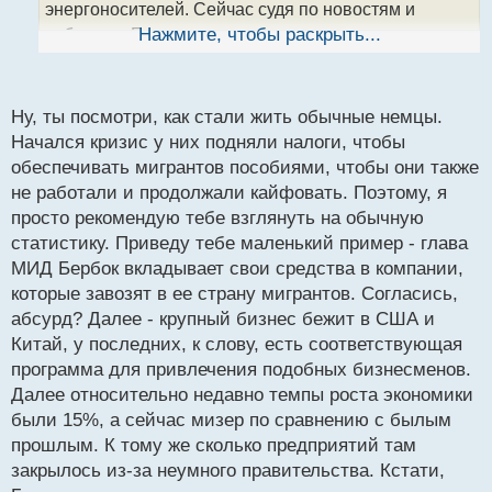
н
энергоносителей. Сейчас судя по новостям и
ы
событиям Европа очень активно ведет
Нажмите, чтобы раскрыть...
й
деятельность чтобы в будущем отказаться от
п
российского газа навсегда и делают это вполне
о
с
успешно так как там проекты новые они строятся и
Ну, ты посмотри, как стали жить обычные немцы.
т
развиваются, а не оседают на офшорных счетах
Начался кризис у них подняли налоги, чтобы
отражаясь только на бумаге как это происходит у
обеспечивать мигрантов пособиями, чтобы они также
не работали и продолжали кайфовать. Поэтому, я
нас кругом да около.
просто рекомендую тебе взглянуть на обычную
статистику. Приведу тебе маленький пример - глава
PS анекдот в тему
МИД Бербок вкладывает свои средства в компании,
которые завозят в ее страну мигрантов. Согласись,
Пригласил как-то Клинтон Ельцина в гости.
абсурд? Далее - крупный бизнес бежит в США и
Встречает в аэропорту, далее
Китай, у последних, к слову, есть соответствующая
стол, выпивка, деликатесы... Ельцин интересует:
программа для привлечения подобных бизнесменов.
- Билл, мы оба президенты и все понимаем.. А вот
Далее относительно недавно темпы роста экономики
на какие деньги мы
были 15%, а сейчас мизер по сравнению с былым
сейчас пьем?
прошлым. К тому же сколько предприятий там
Клинтон подводит его к окну:
закрылось из-за неумного правительства. Кстати,
- Видишь реку?