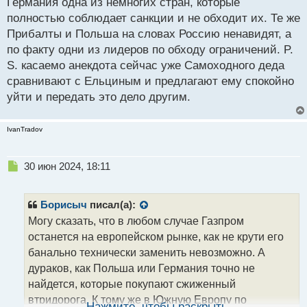
Германия одна из немногих стран, которые
- Вижу.
полностью соблюдает санкции и не обходит их. Те же
- Видишь мост?
Прибалты и Польша на словах Россию ненавидят, а
- Вижу.
по факту одни из лидеров по обходу ограничений. P.
- Видишь на мосту машины?
S. касаемо анекдота сейчас уже Самоходного деда
- Вижу!
сравнивают с Ельциным и предлагают ему спокойно
- Я с каждого автомобиля за проезд по этому мосту
уйти и передать это дело другим.
беру 30 центов. Вот на эти деньги мы и пьем..
Через какое-то время прилетает Клинтон в гости к
Ельцину. Встреча на вертолете, зал шикарный, еды
IvanTradov
завались, выпивки и того больше! Музыка, девочки -
шикарнее не придумаешь! Тут уже Клинтон
Н
30 июн 2024, 18:11
е
интересуется:
п
- А в этот раз мы на какие деньги пьем?
р
Борисыч
писал(а):
Ельцин подводит его к окну:
о
Могу сказать, что в любом случае Газпром
- Видишь реку?
ч
останется на европейском рынке, как не крути его
и
- Вижу.
т
банально технически заменить невозможно. А
- Видишь мост?
а
дураков, как Польша или Германия точно не
- Нет, не вижу!
н
найдется, которые покупают сжиженный
н
- Вот за это мы и пьем...
втридорога. К тому же в Южную Европу по
ы
Нажмите, чтобы раскрыть...