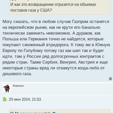
н
И как это возвращение отразится на объемах
н
поставок газа у США?
ы
й
п
Могу сказать, что в любом случае Газпром останется
о
на европейском рынке, как не крути его банально
с
технически заменить невозможно. А дураков, как
т
Польша или Германия точно не найдется, которые
покупают сжиженный втридорога. К тому же в Южную
Европу по Голубому потоку газ как шел так и будет
идти, там у России ряд долгосрочных контрактов с
рядом стран. Также Сербия, Венгрия, Австрия и еще
некоторые страны вряд ли откажутся когда-либо от
дешевого газа.
Борисыч
Н
29 июн 2024, 21:53
е
п
р