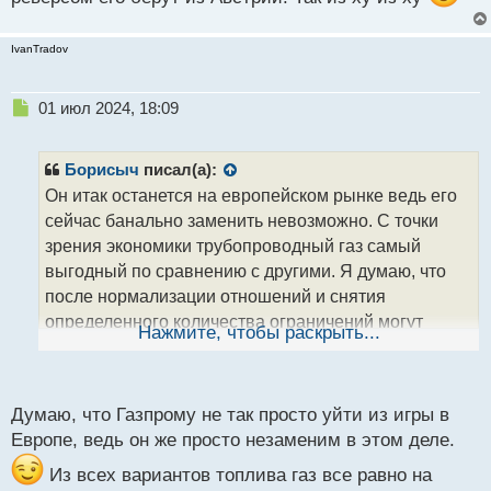
неумного правительства. Кстати, Германия одна из
немногих стран, которые полностью соблюдает
IvanTradov
санкции и не обходит их. Те же Прибалты и Польша
на словах Россию ненавидят, а по факту одни из
Н
01 июл 2024, 18:09
лидеров по обходу ограничений. P. S. касаемо
е
анекдота сейчас уже Самоходного деда
п
сравнивают с Ельциным и предлагают ему
р
Борисыч
писал(а):
о
спокойно уйти и передать это дело другим.
Он итак останется на европейском рынке ведь его
ч
сейчас банально заменить невозможно. С точки
и
т
зрения экономики трубопроводный газ самый
а
выгодный по сравнению с другими. Я думаю, что
н
после нормализации отношений и снятия
н
определенного количества ограничений могут
ы
Нажмите, чтобы раскрыть...
й
запустить СП 2, так как первая нитка взорвана и не
п
думаю, что ее могут восстановить.
о
с
Думаю, что Газпрому не так просто уйти из игры в
т
Европе, ведь он же просто незаменим в этом деле.
Из всех вариантов топлива газ все равно на