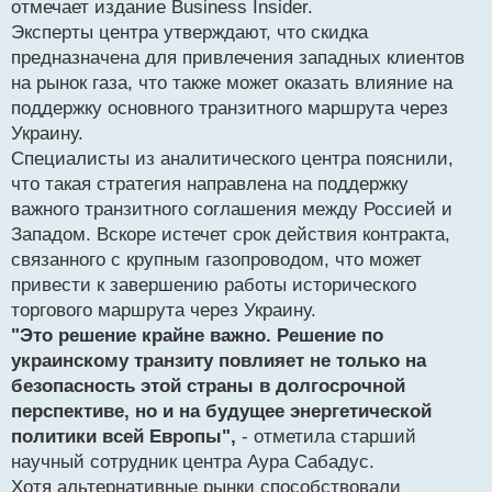
отмечает издание Business Insider.
и
т
Эксперты центра утверждают, что скидка
а
предназначена для привлечения западных клиентов
н
на рынок газа, что также может оказать влияние на
н
поддержку основного транзитного маршрута через
ы
й
Украину.
п
Специалисты из аналитического центра пояснили,
о
что такая стратегия направлена на поддержку
с
важного транзитного соглашения между Россией и
т
Западом. Вскоре истечет срок действия контракта,
связанного с крупным газопроводом, что может
привести к завершению работы исторического
торгового маршрута через Украину.
"Это решение крайне важно. Решение по
украинскому транзиту повлияет не только на
безопасность этой страны в долгосрочной
перспективе, но и на будущее энергетической
политики всей Европы",
- отметила старший
научный сотрудник центра Аура Сабадус.
Хотя альтернативные рынки способствовали