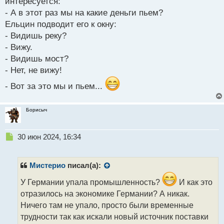
интересуется:
- А в этот раз мы на какие деньги пьем?
Ельцин подводит его к окну:
- Видишь реку?
- Вижу.
- Видишь мост?
- Нет, не вижу!
- Вот за это мы и пьем...
Борисыч
Н
30 июн 2024, 16:34
е
п
р
Мистерио
писал(а):
о
ч
У Германии упала промышленность?
И как это
и
отразилось на экономике Германии? А никак.
т
Ничего там не упало, просто были временные
а
трудности так как искали новый источник поставки
н