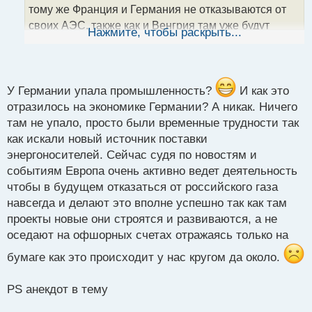
н
тому же Франция и Германия не отказываются от
н
своих АЭС, также как и Венгрия там уже будут
ы
Нажмите, чтобы раскрыть...
й
строить еще несколько энергоблоков при участии
п
России. Поэтому это полная чушь про
о
альтернативные источники энергии. Посмотри на
с
Германию как у нее упала промышленность без
т
У Германии упала промышленность?
И как это
российского газа?
отразилось на экономике Германии? А никак. Ничего
там не упало, просто были временные трудности так
как искали новый источник поставки
энергоносителей. Сейчас судя по новостям и
событиям Европа очень активно ведет деятельность
чтобы в будущем отказаться от российского газа
навсегда и делают это вполне успешно так как там
проекты новые они строятся и развиваются, а не
оседают на офшорных счетах отражаясь только на
бумаге как это происходит у нас кругом да около.
PS анекдот в тему