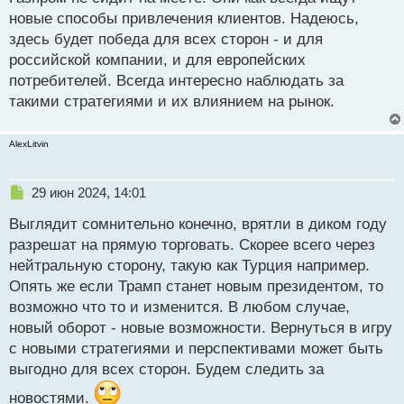
р
новые способы привлечения клиентов. Надеюсь,
о
здесь будет победа для всех сторон - и для
ч
российской компании, и для европейских
и
т
потребителей. Всегда интересно наблюдать за
а
такими стратегиями и их влиянием на рынок.
н
н
ы
AlexLitvin
й
п
Н
о
29 июн 2024, 14:01
е
с
Выглядит сомнительно конечно, врятли в диком году
п
т
р
разрешат на прямую торговать. Скорее всего через
о
нейтральную сторону, такую как Турция например.
ч
Опять же если Трамп станет новым президентом, то
и
т
возможно что то и изменится. В любом случае,
а
новый оборот - новые возможности. Вернуться в игру
н
с новыми стратегиями и перспективами может быть
н
выгодно для всех сторон. Будем следить за
ы
й
новостями.
п