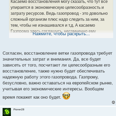
Касаемо восстановления могу сказать, что тут все
ч
упирается в экономическую целесообразность и
и
т
затрату ресурсов. Ведь газопровод - это довольно
а
сложный организм плюс надо следить за ним, за
н
тем, чтобы не изнашивался и т.д. А касаемо
н
Газпрома здесь соглашусь, несомненно ему
ы
Нажмите, чтобы раскрыть...
й
экономически нерентабельно уходить совсем из
п
Европы
о
с
Согласен, восстановление ветки газопровода требует
т
значительных затрат и внимания. Да, все будет
зависеть от того, посчитают ли целесообразным его
восстановление, также нужно будет обеспечивать
надежную работу этого газопровода. Газпрому,
безусловно, важно оставаться на европейском рынке,
учитывая его экономические интересы. Вообщем
время покажет как оно будет.
Pioner28