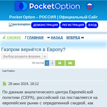
Pocket Option – РОССИЯ | Официальный Сайт
ДЕМОНСТРАЦИЯ
РЕГИСТРАЦИЯ
ВХОД
🍏
СВЕЖЕЕ
⤴️
ГЛАВНАЯ
⬅️
НАЗАД
ВПЕРЕД
➡️
Газпром вернётся в Европу?
Выбор раздела форума
1
2
След.
След.
30 постов
IvanTradov
Н
28 июн 2024, 18:12
е
По данным аналитического центра Европейской
п
р
политики (CEPA), российский газ поставляется на
о
европейские рынки с определенной скидкой, как
ч