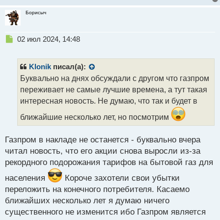
Борисыч
Н
02 июл 2024, 14:48
е
п
р
Klonik
писал(а):
о
Буквально на днях обсуждали с другом что газпром
ч
переживает не самые лучшие времена, а тут такая
и
т
интересная новость. Не думаю, что так и будет в
а
ближайшие несколько лет, но посмотрим
н
н
ы
Газпром в накладе не останется - буквально вчера
й
читал новость, что его акции снова выросли из-за
п
рекордного подорожания тарифов на бытовой газ для
о
с
населения
Короче захотели свои убытки
т
переложить на конечного потребителя. Касаемо
ближайших несколько лет я думаю ничего
существенного не изменится ибо Газпром является