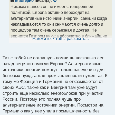
Мистерио
писал(а):
о
Никаких шансов он не имеет с теперешней
ч
политикой. Европа активно переходит на
и
т
альтернативные источники энергии, санкции когда
а
накладываются то они снимаются очень долго и
н
процедура там очень серьезная и долгая. Не
н
вернется Газпром никуда абсолютно в ближайшие
ы
Нажмите, чтобы раскрыть...
й
десяток лет уж точно и будет только терять так как
п
заключенные контакты что сейчас имеют силу не
о
с
будут продлеваться.
Тут с тобой не соглашусь помнишь несколько лет
т
назад ветряки помогли Европе? Альтернативные
источники энергии помогут только населению для
бытовых нужд, а для промышленности нужен газ. К
тому же Франция и Германия не отказываются от
своих АЭС, также как и Венгрия там уже будут
строить еще несколько энергоблоков при участии
России. Поэтому это полная чушь про
альтернативные источники энергии. Посмотри на
Германию как у нее упала промышленность без