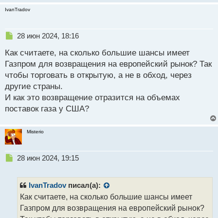
IvanTradov
Н
28 июн 2024, 18:16
е
Как считаете, на сколько большие шансы имеет
п
р
Газпром для возвращения на европейский рынок? Так
о
чтобы торговать в открытую, а не в обход, через
ч
другие страны.
и
т
И как это возвращение отразится на объемах
а
поставок газа у США?
н
н
ы
Misterio
й
п
Н
о
28 июн 2024, 19:15
е
с
п
т
р
IvanTradov
писал(а):
о
Как считаете, на сколько большие шансы имеет
ч
Газпром для возвращения на европейский рынок?
и