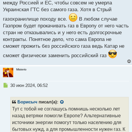
р
между Россией и ЕС, чтобы совсем не умерла
о
Украинская ГТС без самого газа. Хотя в Стрый
ч
и
газохранилище походу все.
В любом случае
т
Газпром будет прокачивать газ в Европу от него часть
а
стран не отказывались и у него есть долгосрочные
н
н
контракты. Понятное дело, что сама Европа не
ы
сможет прожить без российского газа ведь Катар не
й
п
сможет физически заменить российский газ
о
с
т
Misterio
Н
30 июн 2024, 06:52
е
п
р
Борисыч
писал(а):
о
Тут с тобой не соглашусь помнишь несколько лет
ч
назад ветряки помогли Европе? Альтернативные
и
т
источники энергии помогут только населению для
а
бытовых нужд, а для промышленности нужен газ. К