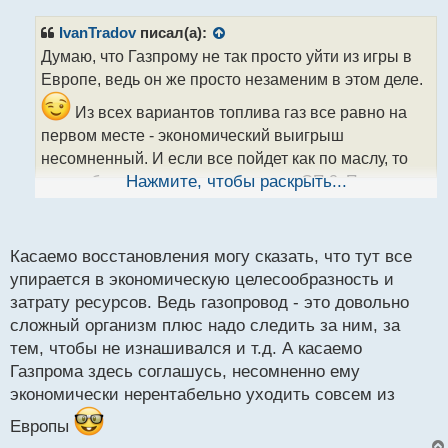
п
о
р
с
IvanTradov
писал(а):
о
т
Думаю, что Газпрому не так просто уйти из игры в
ч
Европе, ведь он же просто незаменим в этом деле.
и
т
Из всех вариантов топлива газ все равно на
а
первом месте - экономический выигрыш
н
н
несомненный. И если все пойдет как по маслу, то
ы
может быть и запустят этот проект СП 2. Первая
Нажмите, чтобы раскрыть...
й
ветка взорвана, да, но восстановить можно все,
п
о
главное верить в успех
с
Касаемо восстановления могу сказать, что тут все
т
упирается в экономическую целесообразность и
затрату ресурсов. Ведь газопровод - это довольно
сложный организм плюс надо следить за ним, за
тем, чтобы не изнашивался и т.д. А касаемо
Газпрома здесь соглашусь, несомненно ему
экономически нерентабельно уходить совсем из
Европы