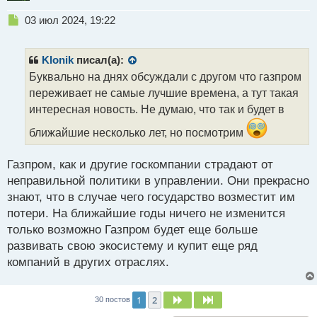
Н
03 июл 2024, 19:22
е
п
р
Klonik
писал(а):
о
Буквально на днях обсуждали с другом что газпром
ч
переживает не самые лучшие времена, а тут такая
и
т
интересная новость. Не думаю, что так и будет в
а
ближайшие несколько лет, но посмотрим
н
н
ы
Газпром, как и другие госкомпании страдают от
й
неправильной политики в управлении. Они прекрасно
п
знают, что в случае чего государство возместит им
о
с
потери. На ближайшие годы ничего не изменится
т
только возможно Газпром будет еще больше
развивать свою экосистему и купит еще ряд
компаний в других отраслях.
1
2
След.
След.
30 постов