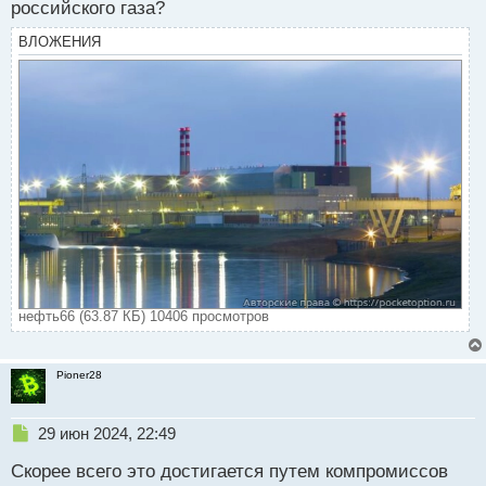
российского газа?
ВЛОЖЕНИЯ
нефть66 (63.87 КБ) 10406 просмотров
Pioner28
Н
29 июн 2024, 22:49
е
Скорее всего это достигается путем компромиссов
п