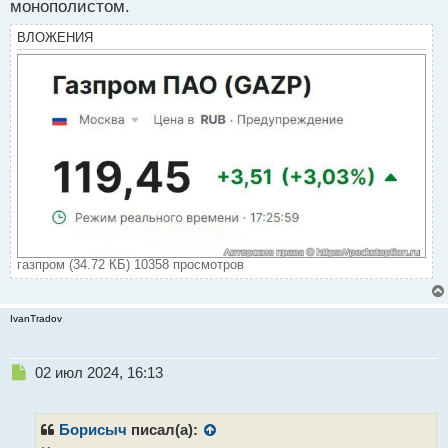
монополистом.
ВЛОЖЕНИЯ
газпром (34.72 КБ) 10358 просмотров
IvanTradov
Н
02 июл 2024, 16:13
е
п
р
Борисыч
писал(а):
о