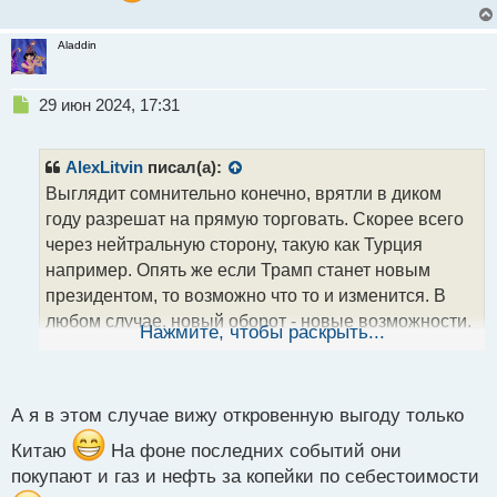
о
с
Aladdin
т
Н
29 июн 2024, 17:31
е
п
р
AlexLitvin
писал(а):
о
Выглядит сомнительно конечно, врятли в диком
ч
году разрешат на прямую торговать. Скорее всего
и
т
через нейтральную сторону, такую как Турция
а
например. Опять же если Трамп станет новым
н
президентом, то возможно что то и изменится. В
н
любом случае, новый оборот - новые возможности.
ы
Нажмите, чтобы раскрыть...
й
Вернуться в игру с новыми стратегиями и
п
перспективами может быть выгодно для всех
о
с
сторон. Будем следить за новостями.
А я в этом случае вижу откровенную выгоду только
т
Китаю
На фоне последних событий они
покупают и газ и нефть за копейки по себестоимости