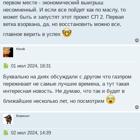
первом месте - экономический выигрыш
несомненный. И если все пойдет как по маслу, то
может быть и запустят этот проект СП 2. Первая
ветка взорвана, да, но восстановить можно все,
главное верить в успех
Klonik
Н
01 июл 2024, 18:31
е
Буквально на днях обсуждали с другом что газпром
п
р
переживает не самые лучшие времена, а тут такая
о
интересная новость. Не думаю, что так и будет в
ч
и
ближайшие несколько лет, но посмотрим
т
а
н
Борисыч
н
ы
Н
02 июл 2024, 14:39
й
е
п