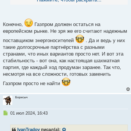
й
Голубому потоку газ как шел так и будет идти, там у
п
России ряд долгосрочных контрактов с рядом
о
стран. Также Сербия, Венгрия, Австрия и еще
с
некоторые страны вряд ли откажутся когда-либо от
т
Конечно,
Газпром должен остаться на
дешевого газа.
европейском рынке. Не зря же его считают надежным
поставщиком энергоносителей
. Да и ведь у них
такие долгосрочные партнёрства с разными
странами, что иных вариантов просто нет. И вот эта
стабильность - вот она, как настоящая шахматная
партия, где каждый ход продуман заранее. Так что,
несмотря на все сложности, готовых заменить
Газпром просто не найти
Борисыч
Н
01 июл 2024, 16:43
е
п
р
IvanTradov
писал(а):