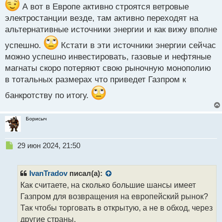
А вот в Европе активно строятся ветровые
электростанции везде, там активно переходят на
альтернативные источники энергии и как вижу вполне
успешно.
Кстати в эти источники энергии сейчас
можно успешно инвестировать, газовые и нефтяные
магнаты скоро потеряют свою рыночную монополию
в тотальных размерах что приведет Газпром к
банкротству по итогу.
Борисыч
Н
29 июн 2024, 21:50
е
п
р
IvanTradov
писал(а):
о
Как считаете, на сколько большие шансы имеет
ч
Газпром для возвращения на европейский рынок?
и
т
Так чтобы торговать в открытую, а не в обход, через
а
другие страны.