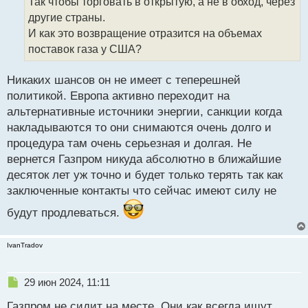
т
Так чтобы торговать в открытую, а не в обход, через
а
другие страны.
н
И как это возвращение отразится на объемах
н
поставок газа у США?
ы
й
п
Никаких шансов он не имеет с теперешней
о
политикой. Европа активно переходит на
с
альтернативные источники энергии, санкции когда
т
накладываются то они снимаются очень долго и
процедура там очень серьезная и долгая. Не
вернется Газпром никуда абсолютно в ближайшие
десяток лет уж точно и будет только терять так как
заключенные контакты что сейчас имеют силу не
будут продлеваться.
IvanTradov
Н
29 июн 2024, 11:11
е
Газпром не сидит на месте. Они как всегда ищут
п