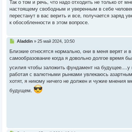
н
Так о том и речь, что надо отходить не только от м
ы
настоящему свободным и уверенным в себе человек
й
перестанут в вас верить и все, получается заряд 
п
к обособленности в этом вопросе.
о
с
т
Н
Aladdin
»
25 май 2024, 10:50
е
Близкие относятся нормально, они в меня верят и в
п
р
самообразование когда я довольно долгое время б
о
усилия чтобы заложить фундамент на будущее....у 
ч
и
работая с валютными рынками увлекаюсь азартными
т
хотят, я никому ничего не должен и чужие мнения м
а
н
будущем.
н
ы
й
п
о
с
т