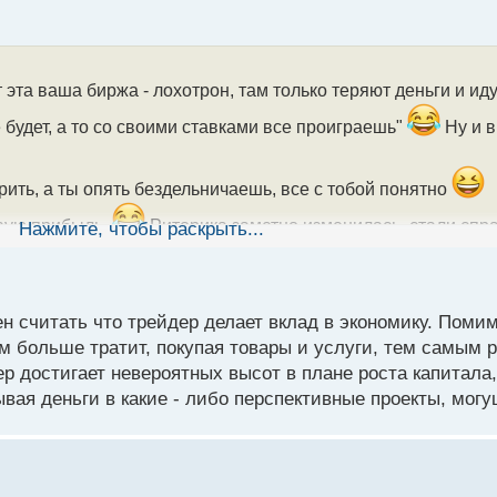
эта ваша биржа - лохотрон, там только теряют деньги и иду
 будет, а то со своими ставками все проиграешь"
Ну и в
рить, а ты опять бездельничаешь, все с тобой понятно
рвую прибыль.
Риторика заметно изменилась, стали спр
Нажмите, чтобы раскрыть...
ь, чтобы тоже сделать "ставку"
 которая только облегчает карманы и никак не профессия
н считать что трейдер делает вклад в экономику. Поми
не вносит вклад в экономику, зато он создаёт ликвидность на
м больше тратит, покупая товары и услуги, тем самым 
рассматривать фондовый рынок, так тем более, так как на 
р достигает невероятных высот в плане роста капитала,
ывая деньги в какие - либо перспективные проекты, мог
 зрения, трейдер это тоже полезный элемент в системе.
обще торгую втихаря, семья вообще без понятия, чем заним