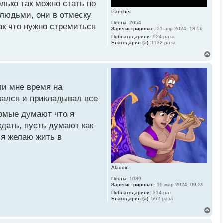
у
олько так можно стать по
Pancher
людьми, они в отмеску
Посты:
2054
ак что нужно стремиться
Зарегистрирован:
21 апр 2024, 18:56
Поблагодарили:
924 раза
Благодарил (а):
1132 раза
В
е
р
н
у
ли мне время на
т
ь
вался и прикладывал все
с
я
омые думают что я
к
н
дать, пусть думают как
а
 я желаю жить в
ч
а
л
у
Aladdin
Посты:
1039
Зарегистрирован:
19 мар 2024, 09:39
Поблагодарили:
314 раз
Благодарил (а):
562 раза
В
е