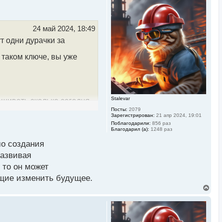
н
у
т
ь
24 май 2024, 18:49
с
т одни дурачки за
я
к
н
 таком ключе, вы уже
а
ч
а
л
у
Stalevar
ашивать сколько сегодня
Посты:
2079
Зарегистрирован:
21 апр 2024, 19:01
Поблагодарили:
856 раз
 требующая максимальной
Благодарил (а):
1248 раз
мо создания
 рынке, которая
развивая
ликвидности одних
 то он может
ущие изменить будущее.
В
аюсь, так спокойнее.
е
р
н
у