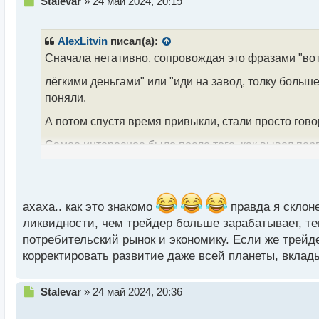
Н
Stalevar
»
24 май 2024, 20:19
е
п
р
AlexLitvin
писал(а):
о
Сначала негативно, сопровождая это фразами "вот 
ч
и
лёгкими деньгами" или "иди на завод, толку больше
т
поняли.
а
н
А потом спустя время привыкли, стали просто гово
н
ы
Самое интересное было после того, как вывел пе
й
п
заработал, просили показать какие кнопки нажимат
о
Самое обидное, что для непросвященных это игра,
с
концентрации и навыков.
т
ахаха.. как это знакомо
правда я склоне
Я согласен, что трейдер не влияет на ввп, то есть 
ликвидности, чем трейдер больше зарабатывает, те
необходима для функционирования торгов. А если 
потребительский рынок и экономику. Если же трейде
корректировать развитие даже всей планеты, вклад
олигархов далеко не уедешь. Поэтому с моей точки
Возвращаясь к теме отношения близких. Теперь во
Н
Stalevar
»
24 май 2024, 20:36
е
п