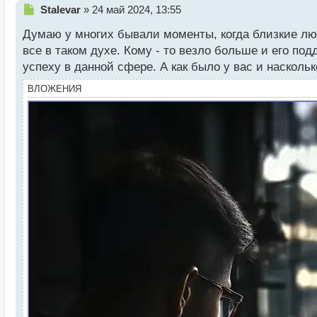
Н
Stalevar
»
24 май 2024, 13:55
е
Думаю у многих бывали моменты, когда близкие люд
п
р
все в таком духе. Кому - то везло больше и его по
о
успеху в данной сфере. А как было у вас и насколь
ч
и
ВЛОЖЕНИЯ
т
а
н
н
ы
й
п
о
с
т