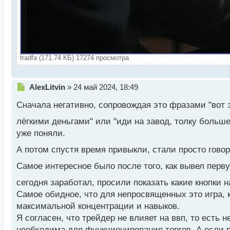
tradfa (171.74 КБ) 17274 просмотра
Н
AlexLitvin
»
24 май 2024, 18:49
е
Сначала негативно, сопровождая это фразами "вот э
п
р
лёгкими деньгами" или "иди на завод, толку больше
о
уже поняли.
ч
и
А потом спустя время привыкли, стали просто говор
т
а
Самое интересное было после того, как вывел пер
н
н
сегодня заработал, просили показать какие кнопки 
ы
Самое обидное, что для непросвященных это игра, 
й
максимальной концентрации и навыков.
п
о
Я согласен, что трейдер не влияет на ввп, то есть н
с
необходима для функционирования торгов. А если р