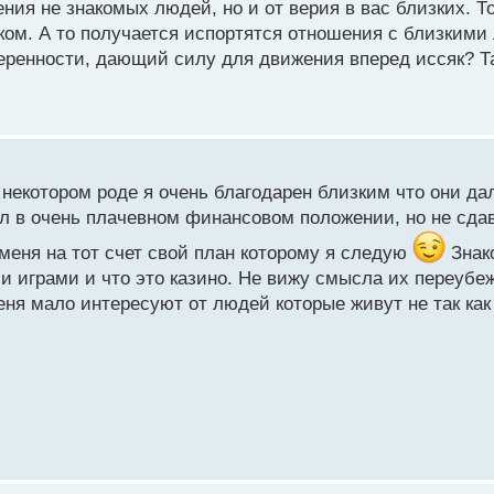
нения не знакомых людей, но и от верия в вас близких. Т
ом. А то получается испортятся отношения с близкими 
уверенности, дающий силу для движения вперед иссяк? Т
 некотором роде я очень благодарен близким что они да
ыл в очень плачевном финансовом положении, но не сда
меня на тот счет свой план которому я следую
Знак
 играми и что это казино. Не вижу смысла их переубеж
еня мало интересуют от людей которые живут не так как