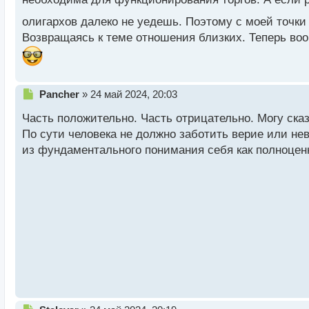
т
олигархов далеко не уедешь. Поэтому с моей точки
Возвращаясь к теме отношения близких. Теперь воо
Н
Pancher
»
24 май 2024, 20:03
е
Часть положительно. Часть отрицательно. Могу сказа
п
р
По сути человека не должно заботить верие или не
о
из фундаментального понимания себя как полноценн
ч
и
т
а
н
н
ы
й
п
о
с
т