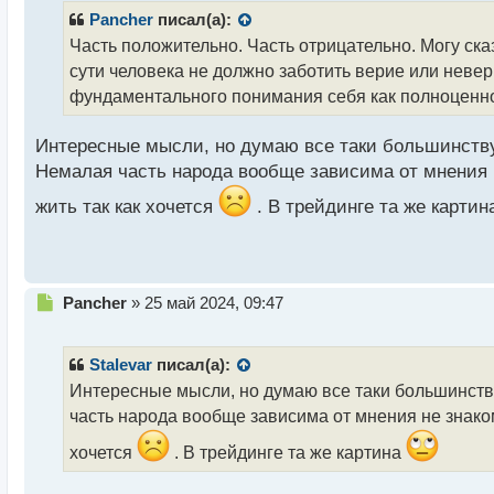
р
Pancher
писал(а):
о
Часть положительно. Часть отрицательно. Могу сказ
ч
сути человека не должно заботить верие или невер
и
т
фундаментального понимания себя как полноценной
а
н
Интересные мысли, но думаю все таки большинству
н
Немалая часть народа вообще зависима от мнения н
ы
й
жить так как хочется
. В трейдинге та же карти
п
о
с
т
Н
Pancher
»
25 май 2024, 09:47
е
п
р
Stalevar
писал(а):
о
Интересные мысли, но думаю все таки большинств
ч
часть народа вообще зависима от мнения не знаком
и
т
хочется
. В трейдинге та же картина
а
н