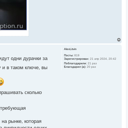
В
е
р
AlexLitvin
н
у
Посты:
819
идут одни дурачки за
Зарегистрирован:
21 апр 2024, 20:42
т
ь
Поблагодарили:
21 раз
 и в таком ключе, вы
Благодарил (а):
20 раз
с
я
к
н
а
ч
а
прашивать сколько
л
у
я требующая
 на рынке, которая
на ликвидности одних