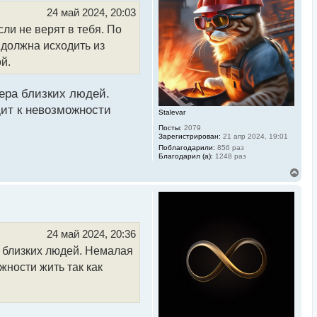
т
ь
24 май 2024, 20:03
с
сли не верят в тебя. По
я
к
 должна исходить из
н
а
й.
ч
а
л
ера близких людей.
у
дит к невозможности
Stalevar
Посты:
2079
Зарегистрирован:
21 апр 2024, 19:01
Поблагодарили:
856 раз
Благодарил (а):
1248 раз
В
е
р
н
у
т
ь
24 май 2024, 20:36
с
 близких людей. Немалая
я
к
жности жить так как
н
а
ч
а
л