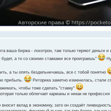
та ваша биржа - лохотрон, там только теряют деньги и 
 будет, а то со своими ставками все проиграешь"
Ну
ить, а ты опять бездельничаешь, все с тобой понятно
вую прибыль.
Риторика заметно изменилась, стали с
нажимать, чтобы тоже сделать "ставку"
которая только облегчает карманы и никак не професси
е вносит вклад в экономику, зато он создаёт ликвидность
ассматривать фондовый рынок, так тем более, так как 