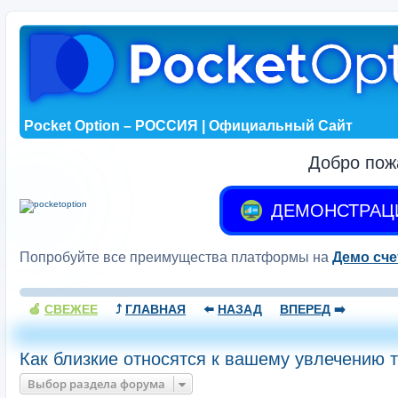
Pocket Option – РОССИЯ | Официальный Сайт
Добро пож
ДЕМОНСТРАЦ
Попробуйте все преимущества платформы на
Демо сче
🍏
СВЕЖЕЕ
⤴️
ГЛАВНАЯ
⬅️
НАЗАД
ВПЕРЕД
➡️
Как близкие относятся к вашему увлечению 
Выбор раздела форума