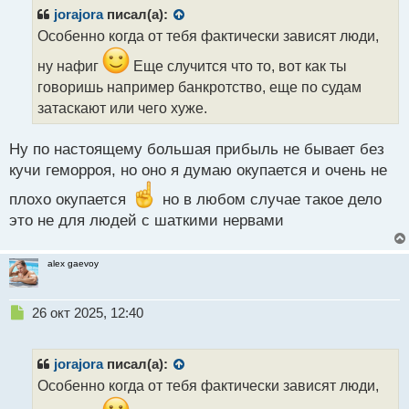
р
jorajora
писал(а):
о
Особенно когда от тебя фактически зависят люди,
ч
и
ну нафиг
Еще случится что то, вот как ты
т
говоришь например банкротство, еще по судам
а
затаскают или чего хуже.
н
н
ы
Ну по настоящему большая прибыль не бывает без
й
кучи геморроя, но оно я думаю окупается и очень не
п
о
плохо окупается
но в любом случае такое дело
с
это не для людей с шаткими нервами
т
alex gaevoy
Н
26 окт 2025, 12:40
е
п
р
jorajora
писал(а):
о
Особенно когда от тебя фактически зависят люди,
ч