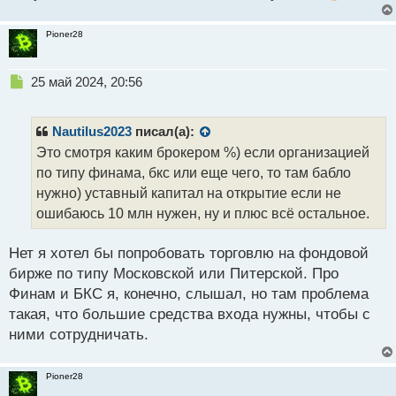
т
Pioner28
Н
25 май 2024, 20:56
е
п
р
Nautilus2023
писал(а):
о
Это смотря каким брокером %) если организацией
ч
по типу финама, бкс или еще чего, то там бабло
и
т
нужно) уставный капитал на открытие если не
а
ошибаюсь 10 млн нужен, ну и плюс всё остальное.
н
н
Нет я хотел бы попробовать торговлю на фондовой
ы
й
бирже по типу Московской или Питерской. Про
п
Финам и БКС я, конечно, слышал, но там проблема
о
такая, что большие средства входа нужны, чтобы с
с
ними сотрудничать.
т
Pioner28