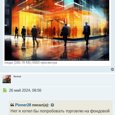
люди (166.78 КБ) 6583 просмотра
Serost
Н
26 май 2024, 08:56
е
п
р
Pioner28
писал(а):
о
Нет я хотел бы попробовать торговлю на фондовой
ч