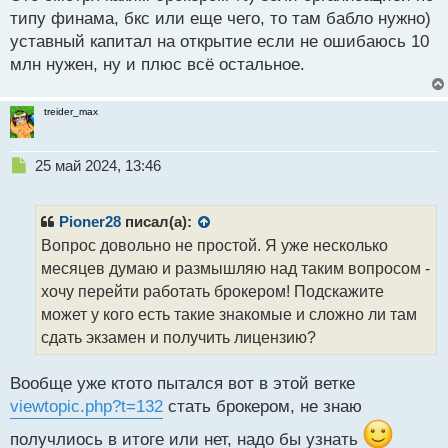
р
типу финама, бкс или еще чего, то там бабло нужно)
о
уставный капитал на открытие если не ошибаюсь 10
ч
млн нужен, ну и плюс всё остальное.
и
т
а
treider_max
н
н
ы
Н
25 май 2024, 13:46
й
е
п
п
о
р
Pioner28
писал(а):
с
о
Вопрос довольно не простой. Я уже несколько
т
ч
месяцев думаю и размышляю над таким вопросом -
и
т
хочу перейти работать брокером! Подскажите
а
может у кого есть такие знакомые и сложно ли там
н
сдать экзамен и получить лицензию?
н
ы
й
Вообще уже ктото пытался вот в этой ветке
п
viewtopic.php?t=132
стать брокером, не знаю
о
с
получлиось в итоге или нет, надо бы узнать