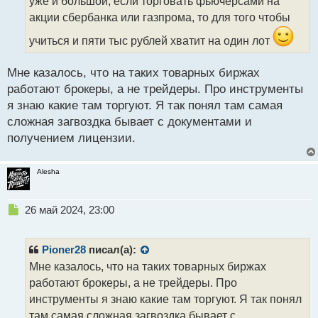
т
уже и большой, если торговать фьючерсами на
а
акции сбербанка или газпрома, то для того чтобы
н
н
учиться и пяти тыс рублей хватит на один лот
ы
й
Мне казалось, что на таких товарных биржах
п
работают брокеры, а не трейдеры. Про инструменты
о
с
я знаю какие там торгуют. Я так понял там самая
т
сложная загвоздка бывает с документами и
получением лицензии.
Alesha
Н
26 май 2024, 23:00
е
п
р
Pioner28
писал(а):
о
Мне казалось, что на таких товарных биржах
ч
работают брокеры, а не трейдеры. Про
и
т
инструменты я знаю какие там торгуют. Я так понял
а
там самая сложная загвоздка бывает с