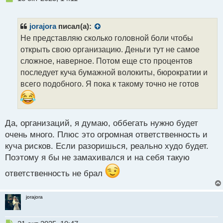
е
п
р
jorajora
писал(а):
о
Не представляю сколько головной боли чтобы
ч
открыть свою организацию. Деньги тут не самое
и
т
сложное, наверное. Потом еще сто процентов
а
последует куча бумажной волокиты, бюрократии и
н
всего подобного. Я пока к такому точно не готов
н
ы
й
п
Да, организаций, я думаю, оббегать нужно будет
о
с
очень много. Плюс это огромная ответственность и
т
куча рисков. Если разоришься, реально худо будет.
Поэтому я бы не замахивался и на себя такую
ответственность не брал
jorajora