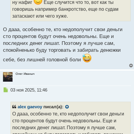
и
ну нафиг
Еще случится что то, вот как ты
т
говоришь например банкротство, еще по судам
а
затаскают или чего хуже.
н
н
ы
О дааа, особенно те, кто недополучит свои деньги
й
сто процентов будут очень недовольны. Еще и
п
последних денег лишат. Поэтому я лучше сам,
о
с
спокойненько буду торговать и забирать денюжки
т
себе, без лишней головной боли
Олег Иваныч
Н
03 ноя 2025, 11:46
е
п
р
alex gaevoy
писал(а):
о
О дааа, особенно те, кто недополучит свои деньги
ч
сто процентов будут очень недовольны. Еще и
и
т
последних денег лишат. Поэтому я лучше сам,
а