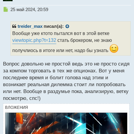
Н
25 май 2024, 20:59
е
п
р
treider_max
писал(а):
о
Вообще уже ктото пытался вот в этой ветке
ч
viewtopic.php?t=132
стать брокером, не знаю
и
т
получлиось в итоге или нет, надо бы узнать
а
н
н
Вопрос довольно не простой ведь это не просто сидя
ы
за компом торговать в тех же опционах. Вот у меня
й
последнее время и болит голова над этим и
п
возникает реальная дилемма стоит ли попробовать
о
с
или нет. Вообще в раздумье пока, анализирую, ветку
т
посмотрю, спс!)
ВЛОЖЕНИЯ