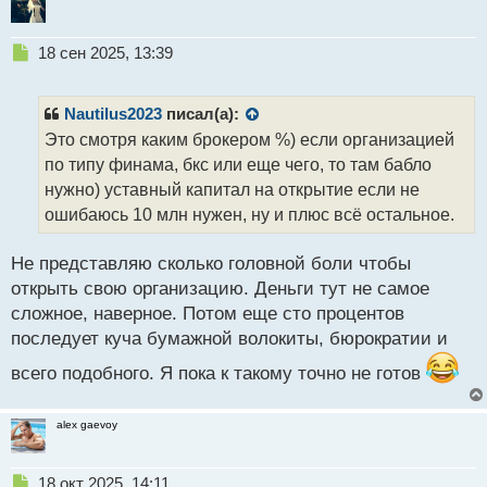
Н
18 сен 2025, 13:39
е
п
р
Nautilus2023
писал(а):
о
Это смотря каким брокером %) если организацией
ч
по типу финама, бкс или еще чего, то там бабло
и
т
нужно) уставный капитал на открытие если не
а
ошибаюсь 10 млн нужен, ну и плюс всё остальное.
н
н
Не представляю сколько головной боли чтобы
ы
й
открыть свою организацию. Деньги тут не самое
п
сложное, наверное. Потом еще сто процентов
о
последует куча бумажной волокиты, бюрократии и
с
т
всего подобного. Я пока к такому точно не готов
alex gaevoy
Н
18 окт 2025, 14:11