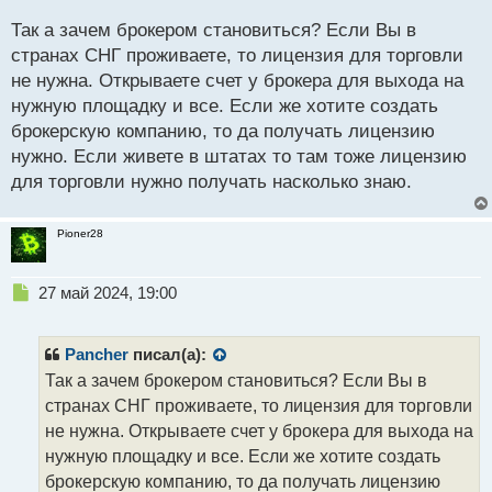
ы
й
Так а зачем брокером становиться? Если Вы в
п
странах СНГ проживаете, то лицензия для торговли
о
не нужна. Открываете счет у брокера для выхода на
с
нужную площадку и все. Если же хотите создать
т
брокерскую компанию, то да получать лицензию
нужно. Если живете в штатах то там тоже лицензию
для торговли нужно получать насколько знаю.
Pioner28
Н
27 май 2024, 19:00
е
п
р
Pancher
писал(а):
о
Так а зачем брокером становиться? Если Вы в
ч
странах СНГ проживаете, то лицензия для торговли
и
т
не нужна. Открываете счет у брокера для выхода на
а
нужную площадку и все. Если же хотите создать
н
брокерскую компанию, то да получать лицензию
н