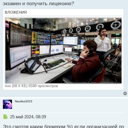
т
экзамен и получить лицензию?
а
ВЛОЖЕНИЯ
н
н
ы
й
п
о
с
т
пон (68.6 КБ) 6598 просмотров
Nautilus2023
Н
25 май 2024, 08:39
е
Это смотря каким брокером %) если организацией по
п