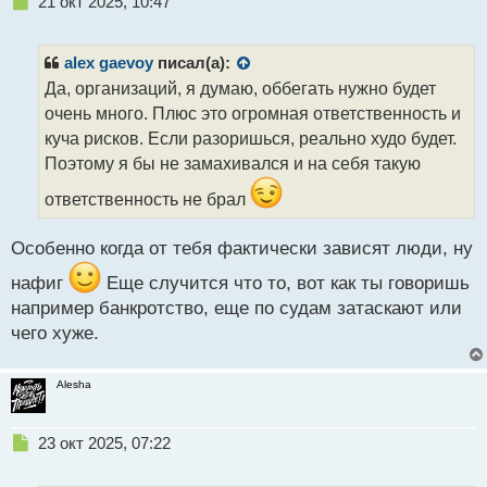
Н
21 окт 2025, 10:47
е
п
р
alex gaevoy
писал(а):
о
Да, организаций, я думаю, оббегать нужно будет
ч
очень много. Плюс это огромная ответственность и
и
т
куча рисков. Если разоришься, реально худо будет.
а
Поэтому я бы не замахивался и на себя такую
н
н
ответственность не брал
ы
й
Особенно когда от тебя фактически зависят люди, ну
п
о
нафиг
Еще случится что то, вот как ты говоришь
с
например банкротство, еще по судам затаскают или
т
чего хуже.
Alesha
Н
23 окт 2025, 07:22
е
п