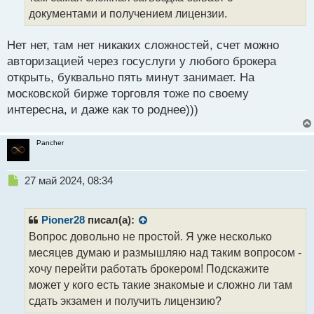
н
документами и получением лицензии.
н
ы
й
Нет нет, там нет никаких сложностей, счет можно
п
авторизацией через госуслуги у любого брокера
о
открыть, буквально пять минут занимает. На
с
московской бирже торговля тоже по своему
т
интересна, и даже как то роднее)))
Pancher
Н
27 май 2024, 08:34
е
п
р
Pioner28
писал(а):
о
Вопрос довольно не простой. Я уже несколько
ч
месяцев думаю и размышляю над таким вопросом -
и
т
хочу перейти работать брокером! Подскажите
а
может у кого есть такие знакомые и сложно ли там
н
сдать экзамен и получить лицензию?
н