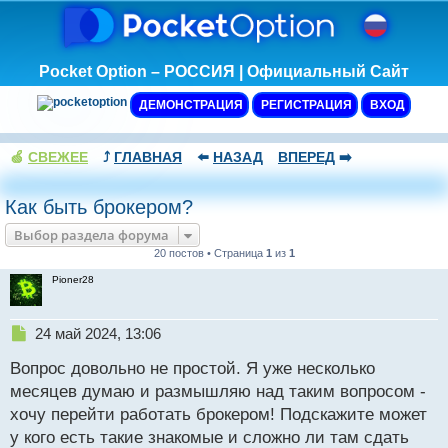
Pocket Option – РОССИЯ | Официальный Сайт
ДЕМОНСТРАЦИЯ
РЕГИСТРАЦИЯ
ВХОД
🍏
СВЕЖЕЕ
⤴️
ГЛАВНАЯ
⬅️
НАЗАД
ВПЕРЕД
➡️
Как быть брокером?
Выбор раздела форума
20 постов • Страница
1
из
1
Pioner28
Н
24 май 2024, 13:06
е
Вопрос довольно не простой. Я уже несколько
п
р
месяцев думаю и размышляю над таким вопросом -
о
хочу перейти работать брокером! Подскажите может
ч
у кого есть такие знакомые и сложно ли там сдать
и