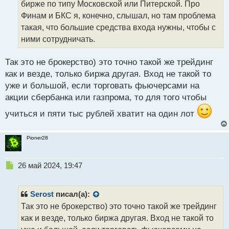
бирже по типу Московской или Питерской. Про
и
т
Финам и БКС я, конечно, слышал, но там проблема
а
такая, что большие средства входа нужны, чтобы с
н
ними сотрудничать.
н
ы
й
Так это не брокерство) это точно такой же трейдинг
п
как и везде, только биржа другая. Вход не такой то
о
уже и большой, если торговать фьючерсами на
с
акции сбербанка или газпрома, то для того чтобы
т
учиться и пяти тыс рублей хватит на один лот
Pioner28
Н
26 май 2024, 19:47
е
п
р
Serost
писал(а):
о
Так это не брокерство) это точно такой же трейдинг
ч
как и везде, только биржа другая. Вход не такой то
и