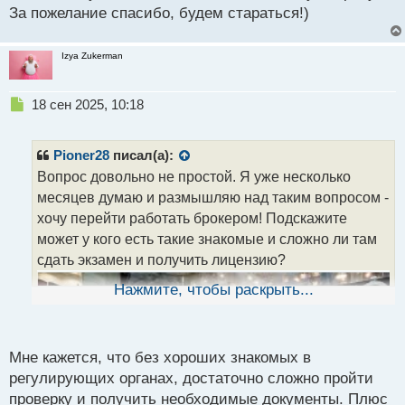
п
За пожелание спасибо, будем стараться!)
о
с
т
Izya Zukerman
Н
18 сен 2025, 10:18
е
п
р
Pioner28
писал(а):
о
Вопрос довольно не простой. Я уже несколько
ч
месяцев думаю и размышляю над таким вопросом -
и
т
хочу перейти работать брокером! Подскажите
а
может у кого есть такие знакомые и сложно ли там
н
сдать экзамен и получить лицензию?
н
ы
Нажмите, чтобы раскрыть...
й
п
о
с
Мне кажется, что без хороших знакомых в
т
регулирующих органах, достаточно сложно пройти
проверку и получить необходимые документы. Плюс