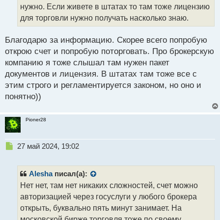
нужно. Если живете в штатах то там тоже лицензию
ы
й
для торговли нужно получать насколько знаю.
п
о
Благодарю за информацию. Скорее всего попробую
с
открою счет и попробую поторговать. Про брокерскую
т
компанию я тоже слышал там нужен пакет
документов и лицензия. В штатах там тоже все с
этим строго и регламентируется законом, но оно и
понятно))
Pioner28
Н
27 май 2024, 19:02
е
п
р
Alesha
писал(а):
о
Нет нет, там нет никаких сложностей, счет можно
ч
авторизацией через госуслуги у любого брокера
и
т
открыть, буквально пять минут занимает. На
а
московской бирже торговля тоже по своему