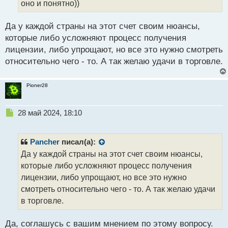
оно и понятно))
ы
й
п
Да у каждой страны на этот счет своим нюансы,
о
которые либо усложняют процесс получения
с
лицензии, либо упрощают, но все это нужно смотреть
т
относительно чего - то. А так желаю удачи в торговле.
Pioner28
Н
28 май 2024, 18:10
е
п
р
Pancher
писал(а):
о
Да у каждой страны на этот счет своим нюансы,
ч
которые либо усложняют процесс получения
и
т
лицензии, либо упрощают, но все это нужно
а
смотреть относительно чего - то. А так желаю удачи
н
в торговле.
н
ы
й
Да, соглашусь с вашим мнением по этому вопросу.