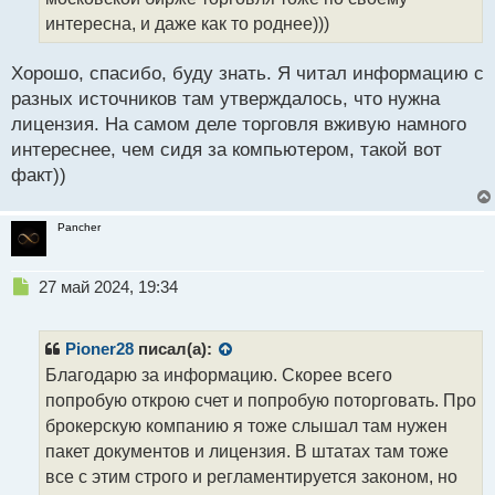
н
интересна, и даже как то роднее)))
н
ы
й
Хорошо, спасибо, буду знать. Я читал информацию с
п
разных источников там утверждалось, что нужна
о
лицензия. На самом деле торговля вживую намного
с
интереснее, чем сидя за компьютером, такой вот
т
факт))
Pancher
Н
27 май 2024, 19:34
е
п
р
Pioner28
писал(а):
о
Благодарю за информацию. Скорее всего
ч
попробую открою счет и попробую поторговать. Про
и
т
брокерскую компанию я тоже слышал там нужен
а
пакет документов и лицензия. В штатах там тоже
н
все с этим строго и регламентируется законом, но
н