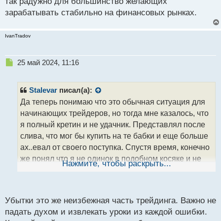
так радужно для большинство желающих
зарабатывать стабильно на финансовых рынках.
IvanTradov
Н
25 май 2024, 11:16
е
п
р
Stalevar
писал(а):
о
Да теперь понимаю что это обычная ситуация для
ч
начинающих трейдеров, но тогда мне казалось, что
и
т
я полный кретин и не удачник. Представлял после
а
слива, что мог бы купить на те бабки и еще больше
н
ах..евал от своего поступка. Спустя время, конечно
н
же понял что я не одинок в подобном косяке и не
ы
Нажмите, чтобы раскрыть...
й
все так радужно для большинство желающих
п
зарабатывать стабильно на финансовых рынках.
о
с
Убытки это же неизбежная часть трейдинга. Важно не
т
падать духом и извлекать уроки из каждой ошибки.