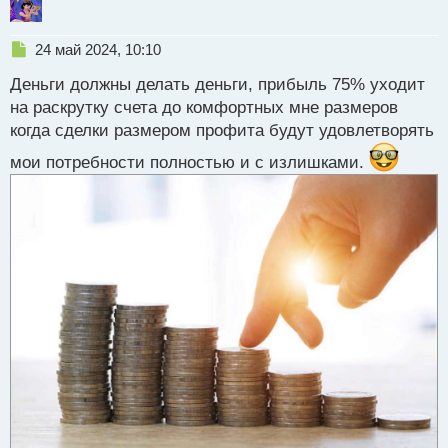
Н
24 май 2024, 10:10
е
Деньги должны делать деньги, прибыль 75% уходит
п
р
на раскрутку счета до комфортных мне размеров
о
когда сделки размером профита будут удовлетворять
ч
и
мои потребности полностью и с излишками.
т
а
н
н
ы
й
п
о
с
т