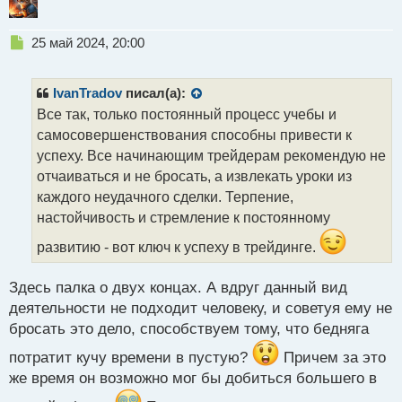
Н
25 май 2024, 20:00
е
п
р
IvanTradov
писал(а):
о
Все так, только постоянный процесс учебы и
ч
самосовершенствования способны привести к
и
т
успеху. Все начинающим трейдерам рекомендую не
а
отчаиваться и не бросать, а извлекать уроки из
н
каждого неудачного сделки. Терпение,
н
настойчивость и стремление к постоянному
ы
й
развитию - вот ключ к успеху в трейдинге.
п
о
с
Здесь палка о двух концах. А вдруг данный вид
т
деятельности не подходит человеку, и советуя ему не
бросать это дело, способствуем тому, что бедняга
потратит кучу времени в пустую?
Причем за это
же время он возможно мог бы добиться большего в