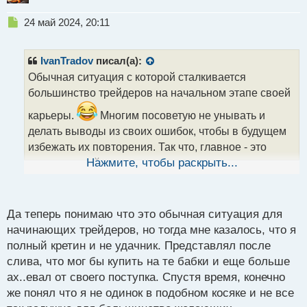
Н
24 май 2024, 20:11
е
п
р
IvanTradov
писал(а):
о
Обычная ситуация с которой сталкивается
ч
большинство трейдеров на начальном этапе своей
и
т
карьеры.
Многим посоветую не унывать и
а
делать выводы из своих ошибок, чтобы в будущем
н
н
избежать их повторения. Так что, главное - это
ы
опыт, который мы получаем на своем пути к успеху.
Нажмите, чтобы раскрыть...
й
п
о
с
Да теперь понимаю что это обычная ситуация для
т
начинающих трейдеров, но тогда мне казалось, что я
полный кретин и не удачник. Представлял после
слива, что мог бы купить на те бабки и еще больше
ах..евал от своего поступка. Спустя время, конечно
же понял что я не одинок в подобном косяке и не все