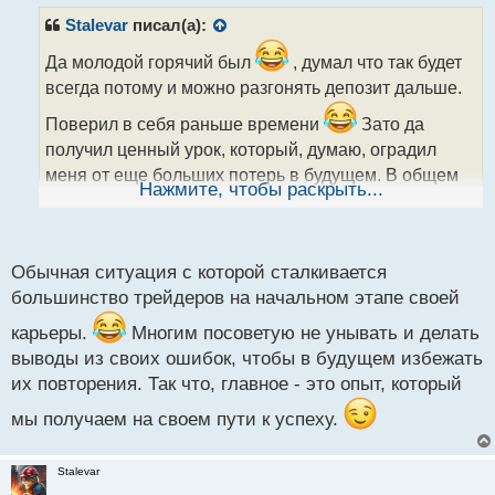
п
р
Stalevar
писал(а):
о
ч
Да молодой горячий был
, думал что так будет
и
всегда потому и можно разгонять депозит дальше.
т
а
Поверил в себя раньше времени
Зато да
н
получил ценный урок, который, думаю, оградил
н
меня от еще больших потерь в будущем. В общем
ы
Нажмите, чтобы раскрыть...
как говорится все что не делается - к лучшему. И
й
п
этот случай в очередной раз подтвердил
о
актуальность данного закона жизни, хоть и не
с
Обычная ситуация с которой сталкивается
очевидного во многих моментах.
т
большинство трейдеров на начальном этапе своей
карьеры.
Многим посоветую не унывать и делать
выводы из своих ошибок, чтобы в будущем избежать
их повторения. Так что, главное - это опыт, который
мы получаем на своем пути к успеху.
Stalevar