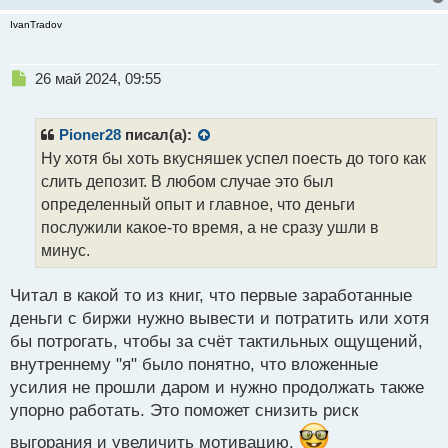
IvanTradov
Н
26 май 2024, 09:55
е
п
р
Pioner28
писал(а):
о
Ну хотя бы хоть вкусняшек успел поесть до того как
ч
слить депозит. В любом случае это был
и
т
определенный опыт и главное, что деньги
а
послужили какое-то время, а не сразу ушли в
н
минус.
н
ы
й
Читал в какой то из книг, что первые заработанные
п
деньги с биржи нужно вывести и потратить или хотя
о
бы потрогать, чтобы за счёт тактильных ощущений,
с
внутреннему "я" было понятно, что вложенные
т
усилия не прошли даром и нужно продолжать также
упорно работать. Это поможет снизить риск
выгорания и увеличить мотивацию.