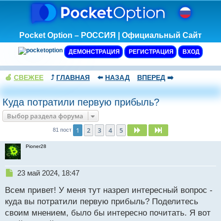
Pocket Option – РОССИЯ | Официальный Сайт
ДЕМОНСТРАЦИЯ
РЕГИСТРАЦИЯ
ВХОД
🍏
СВЕЖЕЕ
⤴️
ГЛАВНАЯ
⬅️
НАЗАД
ВПЕРЕД
➡️
Куда потратили первую прибыль?
Выбор раздела форума
1
2
3
4
5
След.
След.
81 пост
Pioner28
Н
23 май 2024, 18:47
е
Всем привет! У меня тут назрел интересный вопрос -
п
р
куда вы потратили первую прибыль? Поделитесь
о
своим мнением, было бы интересно почитать. Я вот
ч