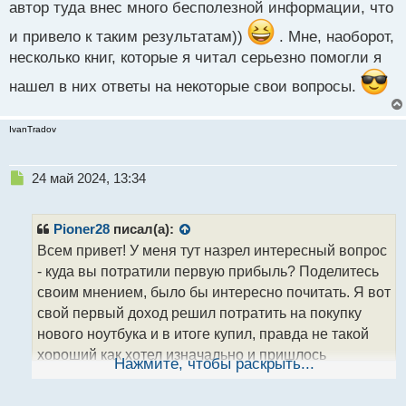
ы
автор туда внес много бесполезной информации, что
й
п
и привело к таким результатам))
. Мне, наоборот,
о
несколько книг, которые я читал серьезно помогли я
с
т
нашел в них ответы на некоторые свои вопросы.
IvanTradov
Н
24 май 2024, 13:34
е
п
р
Pioner28
писал(а):
о
Всем привет! У меня тут назрел интересный вопрос
ч
- куда вы потратили первую прибыль? Поделитесь
и
т
своим мнением, было бы интересно почитать. Я вот
а
свой первый доход решил потратить на покупку
н
нового ноутбука и в итоге купил, правда не такой
н
хороший как хотел изначально и пришлось
ы
Нажмите, чтобы раскрыть...
й
добавлять еще, но все равно... Главное, все равно
п
я это сделал. А как у вас?
о