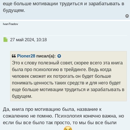
еще больше мотивации трудиться и зарабатывать в
будущем.
IvanTradov
Н
27 май 2024, 10:18
е
п
р
Pioner28
писал(а):
о
Это к слову полезный совет, скорее всего эта книга
ч
была про психологию в трейдинге. Ведь когда
и
т
человек сможет их потрогать он будет больше
а
понимать ценность таких средств и для него будет
н
еще больше мотивации трудиться и зарабатывать в
н
будущем.
ы
й
п
Да, книга про мотивацию была, название к
о
сожалению не помню. Психология конечно важна, но
с
если бы все было так просто, то мы бы все были
т