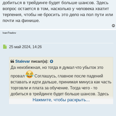
добиться в трейдинге будет больше шансов. Здесь
вопрос остается в том, насколько у человека хватит
терпения, чтобы не бросить это дело на пол пути или
почти на финише.
IvanTradov
Н
25 май 2024, 14:26
е
п
р
Stalevar
писал(а):
о
Да неизбежная, но тогда я думал что убыток это
ч
и
провал
Соглашусь, главное после падений
т
вставать и идти дальше, принимая минуса как часть
а
торговли и плата за обучение. Тогда чего - то
н
н
добиться в трейдинге будет больше шансов. Здесь
ы
вопрос остается в том, насколько у человека хватит
Нажмите, чтобы раскрыть...
й
терпения, чтобы не бросить это дело на пол пути
п
или почти на финише.
о