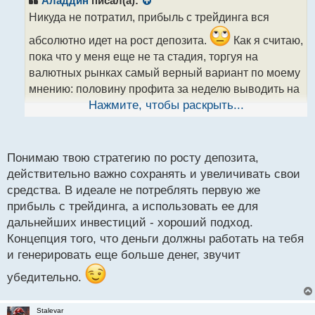
Аладдин
писал(а):
о
Никуда не потратил, прибыль с трейдинга вся
ч
и
абсолютно идет на рост депозита.
Как я считаю,
т
пока что у меня еще не та стадия, торгуя на
а
валютных рынках самый верный вариант по моему
н
н
мнению: половину профита за неделю выводить на
ы
карту, вторая половина остается на счету для
Нажмите, чтобы раскрыть...
й
дальнейшей раскрутки и так до бесконечности.
п
Деньги должны работать и делать деньги, вот девиз
о
с
Понимаю твою стратегию по росту депозита,
прогресса, а не регрессии.
т
действительно важно сохранять и увеличивать свои
Трейдер настроивший верно денежные
средства. В идеале не потреблять первую же
потоки.webp
прибыль с трейдинга, а использовать ее для
дальнейших инвестиций - хороший подход.
Концепция того, что деньги должны работать на тебя
и генерировать еще больше денег, звучит
убедительно.
Stalevar