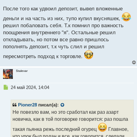
с
После того как удвоил депозит, вывел вложенные
т
деньги и на часть из них, тупо купил вкусняшек,
решил побаловать себя. Т.к помнил про важность
поощрения внутреннего "я". Остальные решил
откладывать, но потом все равно пришлось
пополнять депозит, т.к чуть слил и решил
пересмотреть подход к торговле.
Stalevar
Н
24 май 2024, 14:04
е
п
р
Pioner28
писал(а):
о
Не повезло вам, но это сработал как раз азарт
ч
новичка, как в той поговорке говорится: раз пошла
и
т
такая пьянка режь последний огурец
Главное,
а
что урок был подан и все, как говорится, сделали
н