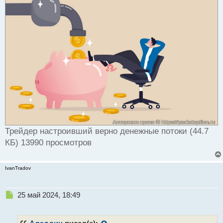
Трейдер настроивший верно денежные потоки (44.7
КБ) 13990 просмотров
IvanTradov
Н
25 май 2024, 18:49
е
п
р