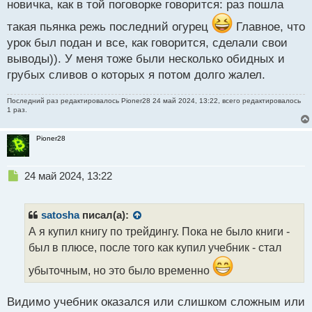
новичка, как в той поговорке говорится: раз пошла
такая пьянка режь последний огурец
Главное, что
урок был подан и все, как говорится, сделали свои
выводы)). У меня тоже были несколько обидных и
грубых сливов о которых я потом долго жалел.
Последний раз редактировалось
Pioner28
24 май 2024, 13:22, всего редактировалось
1 раз.
Pioner28
Н
24 май 2024, 13:22
е
п
р
satosha
писал(а):
о
А я купил книгу по трейдингу. Пока не было книги -
ч
был в плюсе, после того как купил учебник - стал
и
т
убыточным, но это было временно
а
н
н
Видимо учебник оказался или слишком сложным или