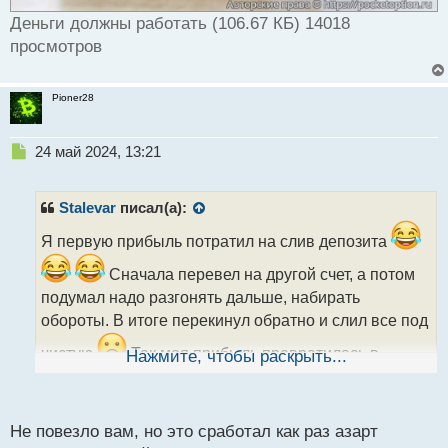
Деньги должны работать (106.67 КБ) 14018
просмотров
Pioner28
Н
24 май 2024, 13:21
е
п
р
Stalevar
писал(а):
о
ч
Я первую прибыль потратил на слив депозита
и
Сначала перевел на другой счет, а потом
т
а
подумал надо разгонять дальше, набирать
н
обороты. В итоге перекинул обратно и слил все под
н
ы
чистую
Так моя прибыль превратилась в
Нажмите, чтобы раскрыть...
й
убыток и урок, что нужно выводить периодически
п
о
хотя бы часть заработанных средств.
с
Не повезло вам, но это сработал как раз азарт
т