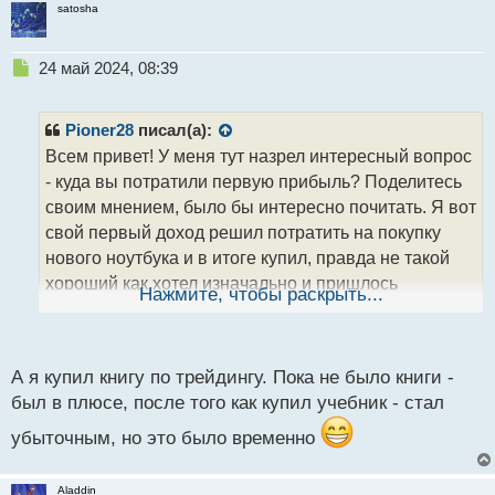
о
satosha
с
т
Н
24 май 2024, 08:39
е
п
р
Pioner28
писал(а):
о
Всем привет! У меня тут назрел интересный вопрос
ч
- куда вы потратили первую прибыль? Поделитесь
и
т
своим мнением, было бы интересно почитать. Я вот
а
свой первый доход решил потратить на покупку
н
нового ноутбука и в итоге купил, правда не такой
н
хороший как хотел изначально и пришлось
ы
Нажмите, чтобы раскрыть...
й
добавлять еще, но все равно... Главное, все равно
п
я это сделал. А как у вас?
о
с
А я купил книгу по трейдингу. Пока не было книги -
т
был в плюсе, после того как купил учебник - стал
убыточным, но это было временно
Aladdin