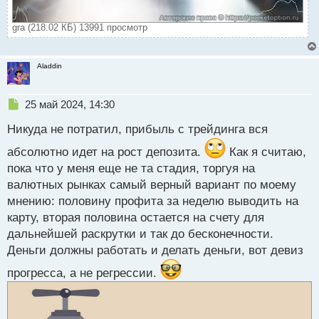
gra (218.02 КБ) 13991 просмотр
Aladdin
Н
25 май 2024, 14:30
е
Никуда не потратил, прибыль с трейдинга вся
п
р
абсолютно идет на рост депозита.
Как я считаю,
о
пока что у меня еще не та стадия, торгуя на
ч
и
валютных рынках самый верный вариант по моему
т
мнению: половину профита за неделю выводить на
а
карту, вторая половина остается на счету для
н
н
дальнейшей раскрутки и так до бесконечности.
ы
Деньги должны работать и делать деньги, вот девиз
й
п
прогресса, а не регрессии.
о
с
т