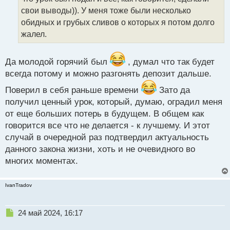
н
свои выводы)). У меня тоже были несколько
ы
обидных и грубых сливов о которых я потом долго
й
жалел.
п
о
с
Да молодой горячий был
, думал что так будет
т
всегда потому и можно разгонять депозит дальше.
Поверил в себя раньше времени
Зато да
получил ценный урок, который, думаю, оградил меня
от еще больших потерь в будущем. В общем как
говорится все что не делается - к лучшему. И этот
случай в очередной раз подтвердил актуальность
данного закона жизни, хоть и не очевидного во
многих моментах.
IvanTradov
Н
24 май 2024, 16:17
е