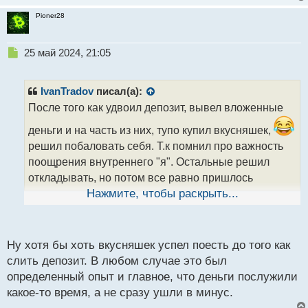
Pioner28
Н
25 май 2024, 21:05
е
п
р
IvanTradov
писал(а):
о
После того как удвоил депозит, вывел вложенные
ч
и
деньги и на часть из них, тупо купил вкусняшек,
т
решил побаловать себя. Т.к помнил про важность
а
поощрения внутреннего "я". Остальные решил
н
н
откладывать, но потом все равно пришлось
ы
пополнять депозит, т.к чуть слил и решил
Нажмите, чтобы раскрыть...
й
п
пересмотреть подход к торговле.
о
с
Ну хотя бы хоть вкусняшек успел поесть до того как
т
слить депозит. В любом случае это был
определенный опыт и главное, что деньги послужили
какое-то время, а не сразу ушли в минус.