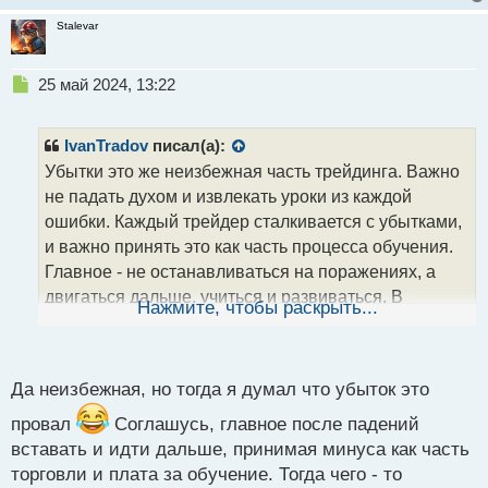
Stalevar
Н
25 май 2024, 13:22
е
п
р
IvanTradov
писал(а):
о
Убытки это же неизбежная часть трейдинга. Важно
ч
не падать духом и извлекать уроки из каждой
и
т
ошибки. Каждый трейдер сталкивается с убытками,
а
и важно принять это как часть процесса обучения.
н
Главное - не останавливаться на поражениях, а
н
двигаться дальше, учиться и развиваться. В
ы
Нажмите, чтобы раскрыть...
й
конечном итоге опыт и умение управлять убытками
п
помогут стать успешным трейдером.
о
с
Да неизбежная, но тогда я думал что убыток это
т
провал
Соглашусь, главное после падений
вставать и идти дальше, принимая минуса как часть
торговли и плата за обучение. Тогда чего - то