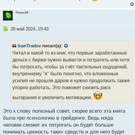
Pioner28
Н
26 май 2024, 19:43
е
п
р
IvanTradov
писал(а):
о
Читал в какой то из книг, что первые заработанные
ч
деньги с биржи нужно вывести и потратить или хотя
и
т
бы потрогать, чтобы за счёт тактильных ощущений,
а
внутреннему "я" было понятно, что вложенные
н
усилия не прошли даром и нужно продолжать также
н
упорно работать. Это поможет снизить риск
ы
й
выгорания и увеличить мотивацию.
п
о
с
Это к слову полезный совет, скорее всего эта книга
т
была про психологию в трейдинге. Ведь когда
человек сможет их потрогать он будет больше
понимать ценность таких средств и для него будет