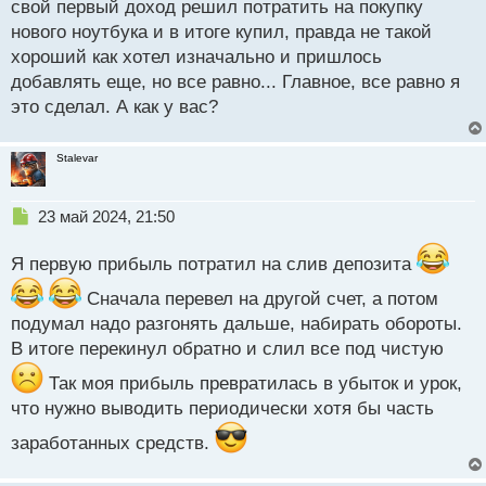
свой первый доход решил потратить на покупку
и
т
нового ноутбука и в итоге купил, правда не такой
а
хороший как хотел изначально и пришлось
н
добавлять еще, но все равно... Главное, все равно я
н
это сделал. А как у вас?
ы
й
п
Stalevar
о
с
т
Н
23 май 2024, 21:50
е
п
Я первую прибыль потратил на слив депозита
р
о
Сначала перевел на другой счет, а потом
ч
подумал надо разгонять дальше, набирать обороты.
и
В итоге перекинул обратно и слил все под чистую
т
а
Так моя прибыль превратилась в убыток и урок,
н
что нужно выводить периодически хотя бы часть
н
ы
заработанных средств.
й
п