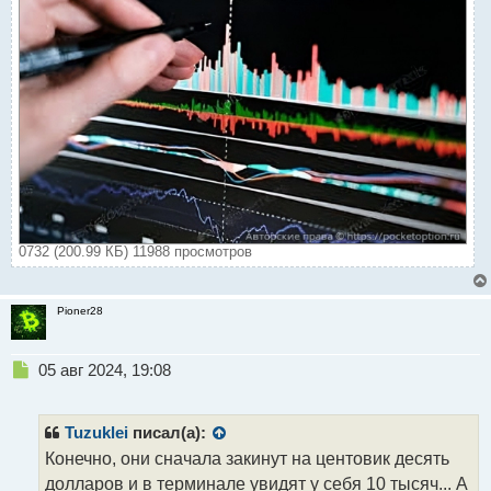
0732 (200.99 КБ) 11988 просмотров
Pioner28
Н
05 авг 2024, 19:08
е
п
р
Tuzuklei
писал(а):
о
Конечно, они сначала закинут на центовик десять
ч
долларов и в терминале увидят у себя 10 тысяч... А
и