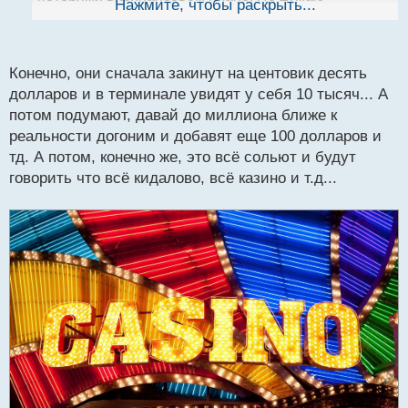
Нажмите, чтобы раскрыть...
й
начинающие трейдеры не последуют этому совету,
п
так как желание быстрей заработать миллионы
о
долларов, намного сильней здравого смысла)
с
Конечно, они сначала закинут на центовик десять
т
долларов и в терминале увидят у себя 10 тысяч... А
потом подумают, давай до миллиона ближе к
реальности догоним и добавят еще 100 долларов и
тд. А потом, конечно же, это всё сольют и будут
говорить что всё кидалово, всё казино и т.д...