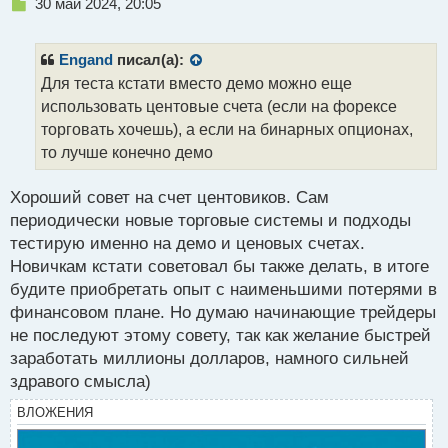
Н
30 май 2024, 20:05
е
п
р
Engand
писал(а):
о
Для теста кстати вместо демо можно еще
ч
использовать центовые счета (если на форексе
и
т
торговать хочешь), а если на бинарных опционах,
а
то лучше конечно демо
н
н
Хороший совет на счет центовиков. Сам
ы
й
периодически новые торговые системы и подходы
п
тестирую именно на демо и ценовых счетах.
о
Новичкам кстати советовал бы также делать, в итоге
с
будите приобретать опыт с наименьшими потерями в
т
финансовом плане. Но думаю начинающие трейдеры
не последуют этому совету, так как желание быстрей
заработать миллионы долларов, намного сильней
здравого смысла)
ВЛОЖЕНИЯ