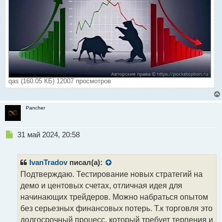
qas (160.05 КБ) 12007 просмотров
Pancher
Н
31 май 2024, 20:58
е
п
р
IvanTradov
писал(а):
о
Подтверждаю. Тестирование новых стратегий на
ч
демо и центовых счетах, отличная идея для
и
т
начинающих трейдеров. Можно набраться опытом
а
без серьезных финансовых потерь. Т.к торговля это
н
долгосрочный процесс, который требует терпения и