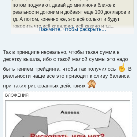
т
потом подумают, давай до миллиона ближе к
а
реальности догоним и добавят еще 100 долларов и
н
тд. А потом, конечно же, это всё сольют и будут
н
говорить что всё кидалово, всё казино и т.д...
ы
Нажмите, чтобы раскрыть...
й
п
о
5345353.webp
с
Так в принципе нереально, чтобы такая сумма в
т
десятку вышла, ибо с такой малой суммы это надо
быть гением трейдинга, чтобы так получилось
В
реальности чаще все это приводит к сливу баланса
при таких рискованных действиях
ВЛОЖЕНИЯ