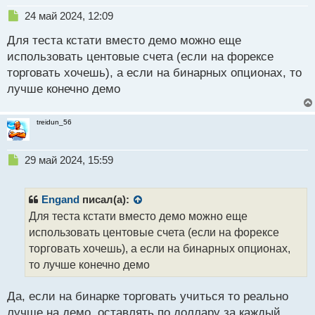
Н
24 май 2024, 12:09
е
Для теста кстати вместо демо можно еще
п
р
использовать центовые счета (если на форексе
о
торговать хочешь), а если на бинарных опционах, то
ч
лучше конечно демо
и
т
а
treidun_56
н
н
ы
Н
29 май 2024, 15:59
й
е
п
п
о
р
Engand
писал(а):
с
о
Для теста кстати вместо демо можно еще
т
ч
использовать центовые счета (если на форексе
и
т
торговать хочешь), а если на бинарных опционах,
а
то лучше конечно демо
н
н
Да, если на бинарке торговать учиться то реально
ы
й
лучше на демо, оставлять по доллару за каждый