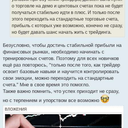
и
т
о торговле на демо и центовых счетах пока не будет
а
получаться стабильно идти в плюс. И только после
н
этого переходить на стандартные торговые счета,
н
прибыль с которых уже возможно, конечно не сразу,
ы
й
но будет давать шанс начать жить с трейдинга.
п
о
Безусловно, чтобы достичь стабильной прибыли на
с
финансовых рынках, необходимо начинать с
т
тренировочных счетов. Поэтому для всех новичков
ещё раз повторюсь, "только после того, как трейдер
освоит базовые навыки и научится контролировать
свои эмоции, можно переходить на стандартные
счета." Мне в свое время это помогло.
Также важно помнить, что успех приходит не сразу,
но с терпением и упорством все возможно
ВЛОЖЕНИЯ