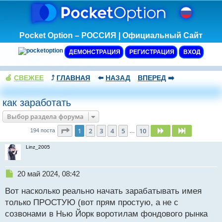
Pocket Option – РОССИЯ | Официальный Сайт
ДЕМОНСТРАЦИЯ
РЕГИСТРАЦИЯ
ВХОД
🍏
СВЕЖЕЕ
⤴️
ГЛАВНАЯ
⬅️
НАЗАД
ВПЕРЕД
➡️
как заработать
Выбор раздела форума
Страница
1
из
10
1
2
3
4
5
10
След.
След.
194 поста
…
Linz_2005
Н
20 май 2024, 08:42
е
Вот насколько реально начать зарабатывать имея
п
р
только ПРОСТУЮ (вот прям простую, а не с
о
созвонами в Нью Йорк воротилам фондового рынка
ч