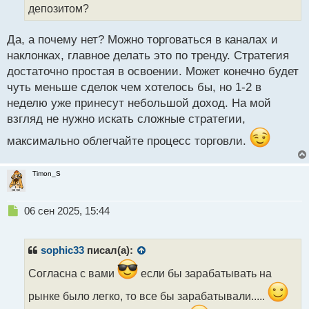
н
депозитом?
н
ы
й
Да, а почему нет? Можно торговаться в каналах и
п
наклонках, главное делать это по тренду. Стратегия
о
достаточно простая в освоении. Может конечно будет
с
чуть меньше сделок чем хотелось бы, но 1-2 в
т
неделю уже принесут небольшой доход. На мой
взгляд не нужно искать сложные стратегии,
максимально облегчайте процесс торговли.
Timon_S
Н
06 сен 2025, 15:44
е
п
р
sophic33
писал(а):
о
ч
Согласна с вами
если бы зарабатывать на
и
рынке было легко, то все бы зарабатывали.....
т