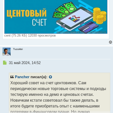
cent (75.26 КБ) 12030 просмотров
Tuzuklei
Н
31 май 2024, 14:52
е
п
р
Pancher
писал(а):
о
Хороший совет на счет центовиков. Сам
ч
периодически новые торговые системы и подходы
и
т
тестирую именно на демо и ценовых счетах.
а
Новичкам кстати советовал бы также делать, в
н
итоге будите приобретать опыт с наименьшими
н
потерями в финансовом плане. Но думаю
ы