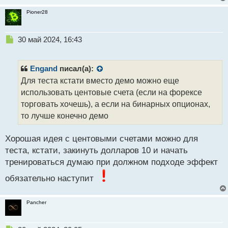
Pioner28
Н
30 май 2024, 16:43
е
п
р
Engand
писал(а):
о
Для теста кстати вместо демо можно еще
ч
использовать центовые счета (если на форексе
и
т
торговать хочешь), а если на бинарных опционах,
а
то лучше конечно демо
н
н
Хорошая идея с центовыми счетами можно для
ы
й
теста, кстати, закинуть долларов 10 и начать
п
тренироваться думаю при должном подходе эффект
о
с
обязательно наступит
т
Pancher