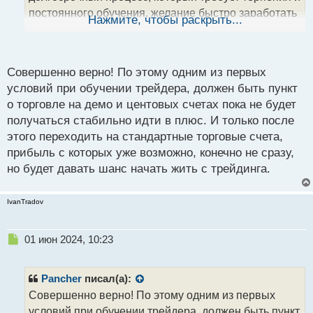
н
постоянного обучения, желание быстро заработать
ы
Нажмите, чтобы раскрыть...
й
миллионы может привести к риску и большим
п
потерям. Поэтому лучше начать медленно, но
о
уверенно, и постепенно строить свой путь к
с
Совершенно верно! По этому одним из первых
т
стабильной прибыли.
условий при обучении трейдера, должен быть пункт
о торговле на демо и центовых счетах пока не будет
получаться стабильно идти в плюс. И только после
этого переходить на стандартные торговые счета,
прибыль с которых уже возможно, конечно не сразу,
но будет давать шанс начать жить с трейдинга.
IvanTradov
Н
01 июн 2024, 10:23
е
п
р
Pancher
писал(а):
о
Совершенно верно! По этому одним из первых
ч
условий при обучении трейдера, должен быть пункт