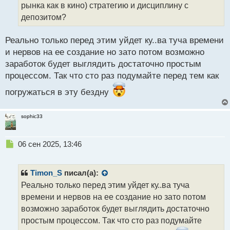
а
рынка как в кино) стратегию и дисциплину с
н
депозитом?
н
ы
й
Реально только перед этим уйдет ку..ва туча времени
п
и нервов на ее создание но зато потом возможно
о
заработок будет выглядить достаточно простым
с
процессом. Так что сто раз подумайте перед тем как
т
погружаться в эту бездну
sophic33
Н
06 сен 2025, 13:46
е
п
р
Timon_S
писал(а):
о
Реально только перед этим уйдет ку..ва туча
ч
времени и нервов на ее создание но зато потом
и
т
возможно заработок будет выглядить достаточно
а
простым процессом. Так что сто раз подумайте
н