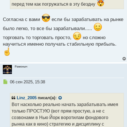
н
перед тем как погружаться в эту бездну
ы
й
п
Согласна с вами
если бы зарабатывать на рынке
о
было легко, то все бы зарабатывали.....
с
т
торговать то торговать просто,
но сложно
научиться именно получать стабильную прибыль.
Рамоныч
Н
06 сен 2025, 15:38
е
п
р
Linz_2005
писал(а):
о
Вот насколько реально начать зарабатывать имея
ч
только ПРОСТУЮ (вот прям простую, а не с
и
т
созвонами в Нью Йорк воротилам фондового
а
рынка как в кино) стратегию и дисциплину с