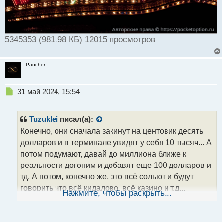
5345353 (981.98 КБ) 12015 просмотров
Pancher
Н
31 май 2024, 15:54
е
п
р
Tuzuklei
писал(а):
о
Конечно, они сначала закинут на центовик десять
ч
долларов и в терминале увидят у себя 10 тысяч... А
и
т
потом подумают, давай до миллиона ближе к
а
реальности догоним и добавят еще 100 долларов и
н
тд. А потом, конечно же, это всё сольют и будут
н
говорить что всё кидалово, всё казино и т.д...
ы
Нажмите, чтобы раскрыть...
й
п
о