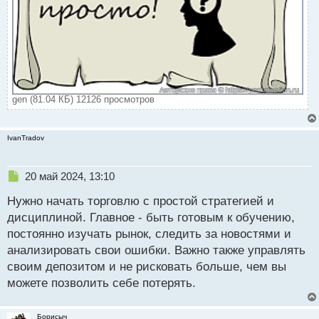
gen (81.04 КБ) 12126 просмотров
IvanTradov
Н
20 май 2024, 13:10
е
Нужно начать торговлю с простой стратегией и
п
р
дисциплиной. Главное - быть готовым к обучению,
о
постоянно изучать рынок, следить за новостями и
ч
анализировать свои ошибки. Важно также управлять
и
т
своим депозитом и не рисковать больше, чем вы
а
можете позволить себе потерять.
н
н
ы
Борисыч