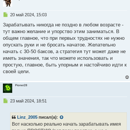
й
п
Н
о
20 май 2024, 15:03
е
с
Зарабатывать никогда не поздно в любом возрасте -
п
т
р
тут важно желание и упорство этим заниматься. В
о
общем главное, что при первых трудностях не нужно
ч
опускать руки и не бросать начатое. Желательно
и
т
начать с 30-50 баксов, а стратегия тут может даже не
а
иметь значения, так что можете использовать и
н
простую, главное, быть упорным и настойчиво идти к
н
своей цели.
ы
й
п
Pioner28
о
с
т
Н
23 май 2024, 18:51
е
п
р
Linz_2005
писал(а):
о
Вот насколько реально начать зарабатывать имея
ч