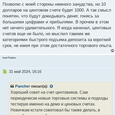
5345353.webp
с
Позволю с моей стороны немного занудства, но 10
т
долларов на центовом счете будет 1000. А так смысл
понятен, что будут докидывать денег, гонясь за
большими цифрами и прибылями. В прочем в этом
нет ничего удивительного. Я когда начинал, центовых
счетов еще не было, но мыслил такими же
категориями быстрого подъема депозита за короткий
срок, не имея при этом достаточного торгового опыта.
IvanTradov
Н
31 май 2024, 16:16
е
п
р
Pancher
писал(а):
о
Хороший совет на счет центовиков. Сам
ч
периодически новые торговые системы и подходы
и
т
тестирую именно на демо и ценовых счетах.
а
Новичкам кстати советовал бы также делать, в
н