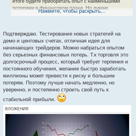
итоге будите приобретать опыт с наименьшими
н
потерями в финансовом плане. Но думаю
ы
Нажмите, чтобы раскрыть...
й
начинающие трейдеры не последуют этому совету,
п
так как желание быстрей заработать миллионы
о
долларов, намного сильней здравого смысла)
с
Подтверждаю. Тестирование новых стратегий на
т
демо и центовых счетах, отличная идея для
начинающих трейдеров. Можно набраться опытом
без серьезных финансовых потерь. Т.к торговля это
долгосрочный процесс, который требует терпения и
постоянного обучения, желание быстро заработать
миллионы может привести к риску и большим
потерям. Поэтому лучше начать медленно, но
уверенно, и постепенно строить свой путь к
стабильной прибыли.
ВЛОЖЕНИЯ