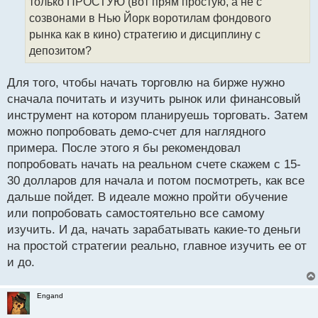
только ПРОСТУЮ (вот прям простую, а не с
и
т
созвонами в Нью Йорк воротилам фондового
а
рынка как в кино) стратегию и дисциплину с
н
депозитом?
н
ы
й
Для того, чтобы начать торговлю на бирже нужно
п
сначала почитать и изучить рынок или финансовый
о
инструмент на котором планируешь торговать. Затем
с
можно попробовать демо-счет для наглядного
т
примера. После этого я бы рекомендовал
попробовать начать на реальном счете скажем с 15-
30 долларов для начала и потом посмотреть, как все
дальше пойдет. В идеале можно пройти обучение
или попробовать самостоятельно все самому
изучить. И да, начать зарабатывать какие-то деньги
на простой стратегии реально, главное изучить ее от
и до.
Engand