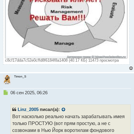
c8cf17dda7c52e0cffd8f6184f8a1408 (40.17 КБ) 11473 просмотра
Timon_S
Н
06 сен 2025, 06:26
е
п
р
Linz_2005
писал(а):
о
Вот насколько реально начать зарабатывать имея
ч
только ПРОСТУЮ (вот прям простую, а не с
и
т
созвонами в Нью Йорк воротилам фондового