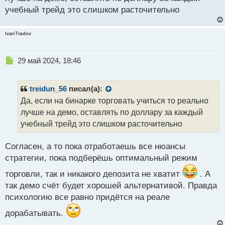
п
учебный трейд это слишком расточительно
о
с
т
IvanTradov
Н
29 май 2024, 18:46
е
п
р
treidun_56
писал(а):
о
Да, если на бинарке торговать учиться то реально
ч
лучше на демо, оставлять по доллару за каждый
и
т
учебный трейд это слишком расточительно
а
н
Согласен, а то пока отработаешь все нюансы
н
стратегии, пока подберёшь оптимальный режим
ы
й
торговли, так и никакого депозита не хватит
. А
п
так демо счёт будет хорошей альтернативой. Правда
о
с
психологию все равно придётся на реале
т
дорабатывать.