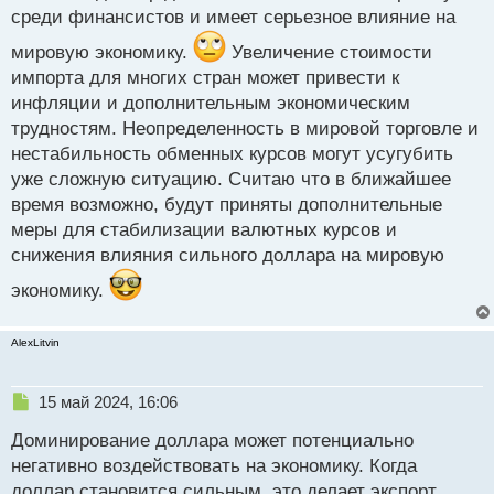
н
среди финансистов и имеет серьезное влияние на
ы
й
мировую экономику.
Увеличение стоимости
п
импорта для многих стран может привести к
о
с
инфляции и дополнительным экономическим
т
трудностям. Неопределенность в мировой торговле и
нестабильность обменных курсов могут усугубить
уже сложную ситуацию. Считаю что в ближайшее
время возможно, будут приняты дополнительные
меры для стабилизации валютных курсов и
снижения влияния сильного доллара на мировую
экономику.
AlexLitvin
Н
15 май 2024, 16:06
е
Доминирование доллара может потенциально
п
р
негативно воздействовать на экономику. Когда
о
доллар становится сильным, это делает экспорт