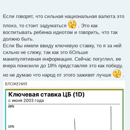
п
думаешь на сколько могут понизить учетку? Тут
о
обычно пишут так, что порой и не разберешься, что
с
Если говорят, что сильная национальная валюта это
они хотят донести.
т
плохо, то стоит задуматься
. Это как
воспитывать ребенка идиотом и говорить, что так
должно быть.
Если Вы имели ввиду ключевую ставку, то я за ней
сильно не слежу, так как это бОльше
манипулятивная информация. Сейчас погуглил, ее
вчера понизили до 18% представляя это как победу,
но не думаю что народ от этого заживет лучше
.
ВЛОЖЕНИЯ