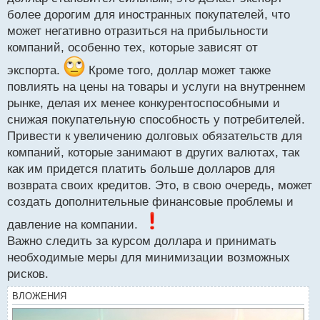
ч
более дорогим для иностранных покупателей, что
и
т
может негативно отразиться на прибыльности
а
компаний, особенно тех, которые зависят от
н
н
экспорта.
Кроме того, доллар может также
ы
повлиять на цены на товары и услуги на внутреннем
й
рынке, делая их менее конкурентоспособными и
п
снижая покупательную способность у потребителей.
о
с
Привести к увеличению долговых обязательств для
т
компаний, которые занимают в других валютах, так
как им придется платить больше долларов для
возврата своих кредитов. Это, в свою очередь, может
создать дополнительные финансовые проблемы и
давление на компании.
Важно следить за курсом доллара и принимать
необходимые меры для минимизации возможных
рисков.
ВЛОЖЕНИЯ