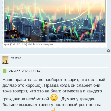
qwr (190.01 КБ) 4706 просмотров
Freeman
Н
24 июл 2025, 09:14
е
Наше правительство наоборот говорит, что сильный
п
р
доллар это хорошо). Правда когда он слабеет они
о
тоже говорят, что это на благо отечества и каждого
ч
и
гражданина необъятной
. Думаю у граждан
т
больше вызывает тревогу постоянный рост цен на
а
н