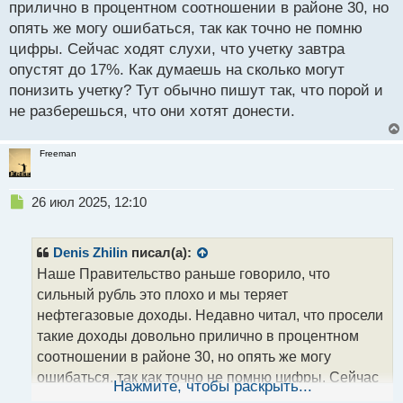
прилично в процентном соотношении в районе 30, но
опять же могу ошибаться, так как точно не помню
цифры. Сейчас ходят слухи, что учетку завтра
опустят до 17%. Как думаешь на сколько могут
понизить учетку? Тут обычно пишут так, что порой и
не разберешься, что они хотят донести.
Freeman
Н
26 июл 2025, 12:10
е
п
р
Denis Zhilin
писал(а):
о
Наше Правительство раньше говорило, что
ч
сильный рубль это плохо и мы теряет
и
т
нефтегазовые доходы. Недавно читал, что просели
а
такие доходы довольно прилично в процентном
н
соотношении в районе 30, но опять же могу
н
ошибаться, так как точно не помню цифры. Сейчас
ы
Нажмите, чтобы раскрыть...
й
ходят слухи, что учетку завтра опустят до 17%. Как