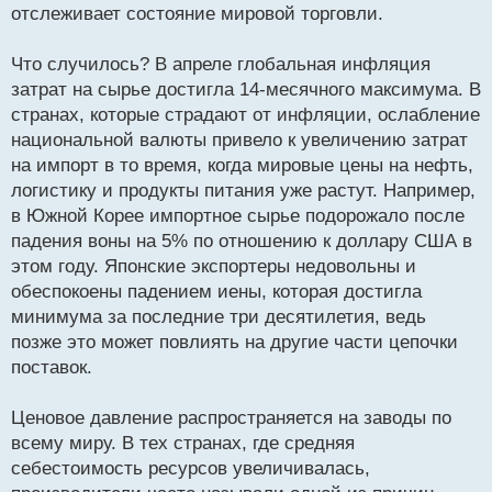
т
отслеживает состояние мировой торговли.
а
н
Что случилось? В апреле глобальная инфляция
н
затрат на сырье достигла 14-месячного максимума. В
ы
й
странах, которые страдают от инфляции, ослабление
п
национальной валюты привело к увеличению затрат
о
на импорт в то время, когда мировые цены на нефть,
с
логистику и продукты питания уже растут. Например,
т
в Южной Корее импортное сырье подорожало после
падения воны на 5% по отношению к доллару США в
этом году. Японские экспортеры недовольны и
обеспокоены падением иены, которая достигла
минимума за последние три десятилетия, ведь
позже это может повлиять на другие части цепочки
поставок.
Ценовое давление распространяется на заводы по
всему миру. В тех странах, где средняя
себестоимость ресурсов увеличивалась,