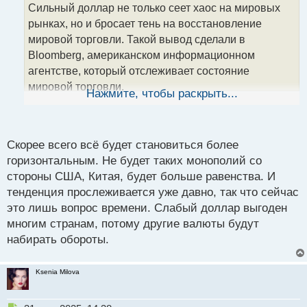
о
Сильный доллар не только сеет хаос на мировых
ч
рынках, но и бросает тень на восстановление
и
т
мировой торговли. Такой вывод сделали в
а
Bloomberg, американском информационном
н
агентстве, который отслеживает состояние
н
мировой торговли.
ы
Нажмите, чтобы раскрыть...
й
п
Что случилось? В апреле глобальная инфляция
о
затрат на сырье достигла 14-месячного максимума.
с
Скорее всего всё будет становиться более
В странах, которые страдают от инфляции,
т
горизонтальным. Не будет таких монополий со
ослабление национальной валюты привело к
стороны США, Китая, будет больше равенства. И
увеличению затрат на импорт в то время, когда
тенденция прослеживается уже давно, так что сейчас
мировые цены на нефть, логистику и продукты
это лишь вопрос времени. Слабый доллар выгоден
питания уже растут. Например, в Южной Корее
многим странам, потому другие валюты будут
импортное сырье подорожало после падения воны
набирать обороты.
на 5% по отношению к доллару США в этом году.
Японские экспортеры недовольны и обеспокоены
Ksenia Milova
падением иены, которая достигла минимума за
последние три десятилетия, ведь позже это может
повлиять на другие части цепочки поставок.