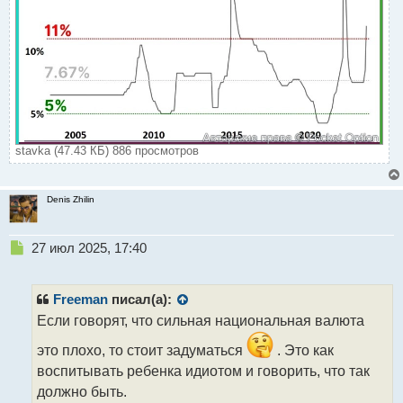
stavka (47.43 КБ) 886 просмотров
Denis Zhilin
Н
27 июл 2025, 17:40
е
п
р
Freeman
писал(а):
о
Если говорят, что сильная национальная валюта
ч
и
это плохо, то стоит задуматься
. Это как
т
воспитывать ребенка идиотом и говорить, что так
а
должно быть.
н