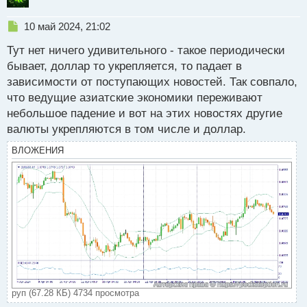
Н
10 май 2024, 21:02
е
Тут нет ничего удивительного - такое периодически
п
р
бывает, доллар то укрепляется, то падает в
о
зависимости от поступающих новостей. Так совпало,
ч
что ведущие азиатские экономики переживают
и
т
небольшое падение и вот на этих новостях другие
а
валюты укрепляются в том числе и доллар.
н
н
ВЛОЖЕНИЯ
ы
й
п
о
с
т
руп (67.28 КБ) 4734 просмотра