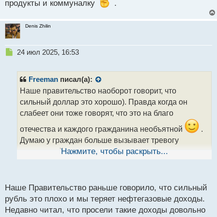
продукты и коммуналку
.
н
ы
й
Denis Zhilin
п
о
Н
с
24 июл 2025, 16:53
е
т
п
р
Freeman
писал(а):
о
Наше правительство наоборот говорит, что
ч
сильный доллар это хорошо). Правда когда он
и
т
слабеет они тоже говорят, что это на благо
а
отечества и каждого гражданина необъятной
.
н
н
Думаю у граждан больше вызывает тревогу
ы
постоянный рост цен на продукты и коммуналку
Нажмите, чтобы раскрыть...
й
п
.
о
с
Наше Правительство раньше говорило, что сильный
т
рубль это плохо и мы теряет нефтегазовые доходы.
Недавно читал, что просели такие доходы довольно