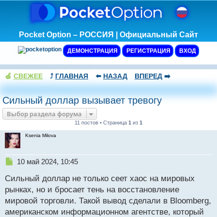
Pocket Option – РОССИЯ | Официальный Сайт
ДЕМОНСТРАЦИЯ
РЕГИСТРАЦИЯ
ВХОД
🍏
СВЕЖЕЕ
⤴️
ГЛАВНАЯ
⬅️
НАЗАД
ВПЕРЕД
➡️
Сильный доллар вызывает тревогу
Выбор раздела форума
11 постов • Страница
1
из
1
Ksenia Milova
Н
10 май 2024, 10:45
е
Сильный доллар не только сеет хаос на мировых
п
р
рынках, но и бросает тень на восстановление
о
мировой торговли. Такой вывод сделали в Bloomberg,
ч
американском информационном агентстве, который
и