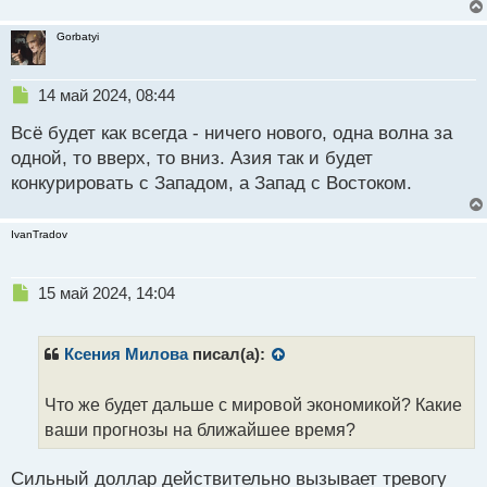
Gorbatyi
Н
14 май 2024, 08:44
е
Всё будет как всегда - ничего нового, одна волна за
п
р
одной, то вверх, то вниз. Азия так и будет
о
конкурировать с Западом, а Запад с Востоком.
ч
и
т
IvanTradov
а
н
н
Н
15 май 2024, 14:04
ы
е
й
п
п
р
Ксения Милова
писал(а):
о
о
с
ч
Что же будет дальше с мировой экономикой? Какие
т
и
т
ваши прогнозы на ближайшее время?
а
н
Сильный доллар действительно вызывает тревогу