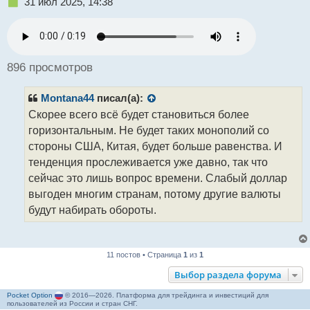
Н
31 июл 2025, 14:38
е
п
Ценовое давление распространяется на заводы по
р
всему миру. В тех странах, где средняя
о
ч
себестоимость ресурсов увеличивалась,
896 просмотров
и
производители часто называли одной из причин
т
неблагоприятные обменные курсы.
Montana44
писал(а):
а
н
Скорее всего всё будет становиться более
н
Что же будет дальше с мировой экономикой? Какие
горизонтальным. Не будет таких монополий со
ы
ваши прогнозы на ближайшее время?
стороны США, Китая, будет больше равенства. И
й
тенденция прослеживается уже давно, так что
п
о
сейчас это лишь вопрос времени. Слабый доллар
с
выгоден многим странам, потому другие валюты
т
будут набирать обороты.
11 постов • Страница
1
из
1
Выбор раздела форума
Pocket Option
© 2016—2026. Платформа для трейдинга и инвестиций для
пользователей из России и стран СНГ.