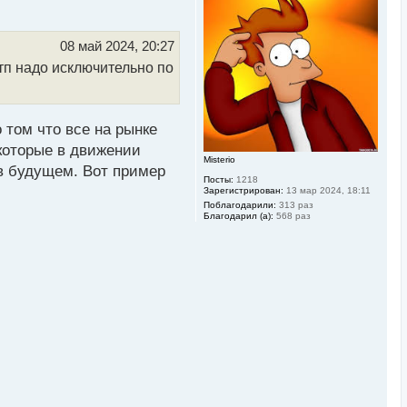
н
у
т
ь
08 май 2024, 20:27
с
 тп надо исключительно по
я
к
н
а
ч
 том что все на рынке
а
л
которые в движении
у
Misterio
в будущем. Вот пример
Посты:
1218
Зарегистрирован:
13 мар 2024, 18:11
Поблагодарили:
313 раз
Благодарил (а):
568 раз