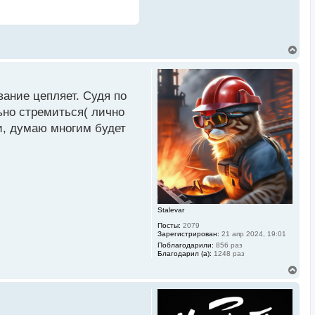
В
е
р
н
у
звание цепляет. Судя по
т
ь
льно стремиться( лично
с
и, думаю многим будет
я
к
н
а
ч
а
л
у
Stalevar
Посты:
2079
Зарегистрирован:
21 апр 2024, 19:01
Поблагодарили:
856 раз
Благодарил (а):
1248 раз
В
е
р
н
у