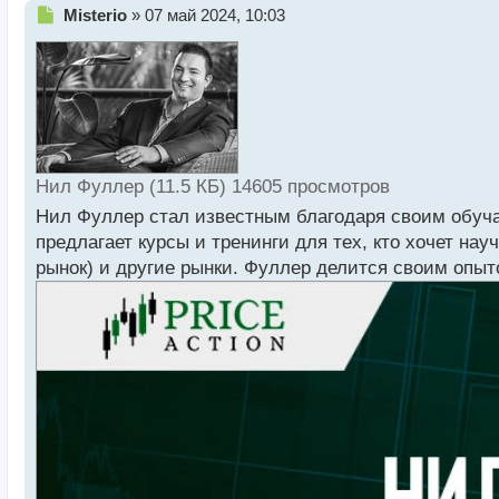
Н
Misterio
»
07 май 2024, 10:03
е
п
р
о
ч
и
т
а
Нил Фуллер (11.5 КБ) 14605 просмотров
н
н
Нил Фуллер стал известным благодаря своим обуч
ы
предлагает курсы и тренинги для тех, кто хочет на
й
рынок) и другие рынки. Фуллер делится своим опыт
п
о
с
т