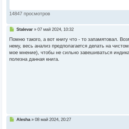
14847 просмотров
Н
Stalevar
»
07 май 2024, 10:32
е
Помню такого, а вот книгу что - то запамятовал. Воз
п
р
нему, весь анализ предполагается делать на чистом
о
мое мнение), чтобы не сильно завешиваться индик
ч
полезна данная книга.
и
т
а
н
н
ы
й
п
о
с
т
Н
Alesha
»
08 май 2024, 20:27
е