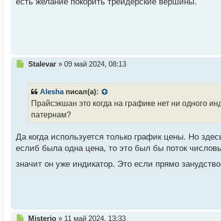
есть желание покорить трейдерские вершины.
н
ы
й
п
о
с
т
Н
Stalevar
»
09 май 2024, 08:13
е
п
р
Alesha
писал(а):
о
Прайсэкшан это когда на графике нет ни одного ин
ч
патернам?
и
т
а
Да когда используется только график цены. Но здес
н
еслиб была одна цена, то это был бы поток числов
н
ы
значит он уже индикатор. Это если прямо занудств
й
п
о
с
т
Н
Misterio
»
11 май 2024, 13:33