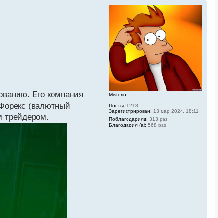
ованию. Его компания
Misterio
 Форекс (валютный
Посты:
1218
Зарегистрирован:
13 мар 2024, 18:11
м трейдером.
Поблагодарили:
313 раз
Благодарил (а):
568 раз