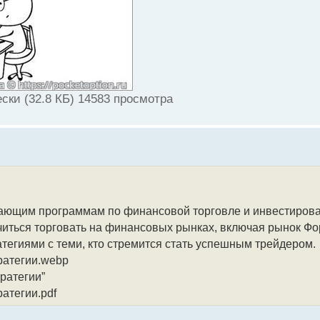
ски (32.8 КБ) 14583 просмотра
чающим программам по финансовой торговле и инвестирова
аучиться торговать на финансовых рынках, включая рынок Ф
атегиями с теми, кто стремится стать успешным трейдером.
тратегии.webp
тратегии”
ратегии.pdf