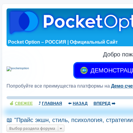
Pocket Option – РОССИЯ | Официальный Сайт
Добро пож
ДЕМОНСТРАЦ
Попробуйте все преимущества платформы на
Демо сче
🍏
СВЕЖЕЕ
⤴️
ГЛАВНАЯ
⬅️
НАЗАД
ВПЕРЕД
➡️
📖 "Прайс экшн, стиль, психология, стратеги
Выбор раздела форума