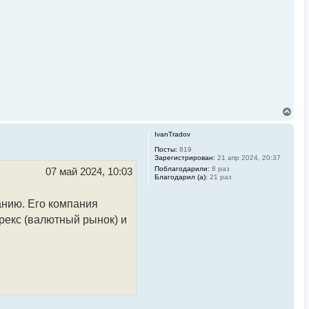
В
е
р
IvanTradov
н
у
Посты:
819
Зарегистрирован:
21 апр 2024, 20:37
т
ь
Поблагодарили:
8 раз
07 май 2024, 10:03
Благодарил (а):
21 раз
с
я
к
нию. Его компания
н
а
орекс (валютный рынок) и
ч
а
л
у