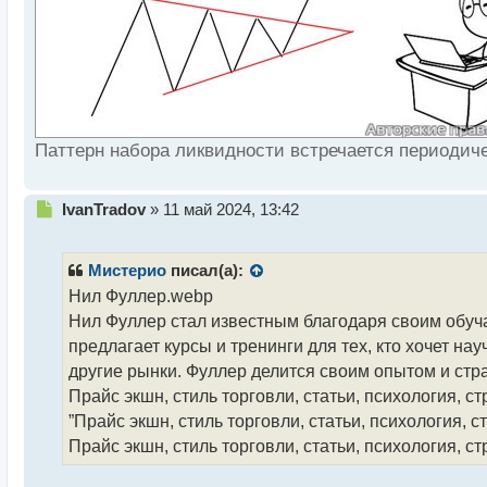
Паттерн набора ликвидности встречается периодиче
Н
IvanTradov
»
11 май 2024, 13:42
е
п
р
Мистерио
писал(а):
о
Нил Фуллер.webp
ч
Нил Фуллер стал известным благодаря своим обу
и
т
предлагает курсы и тренинги для тех, кто хочет н
а
другие рынки. Фуллер делится своим опытом и стр
н
Прайс экшн, стиль торговли, статьи, психология, с
н
”Прайс экшн, стиль торговли, статьи, психология, с
ы
й
Прайс экшн, стиль торговли, статьи, психология, ст
п
о