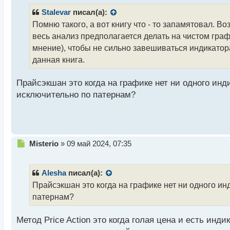
п
р
Stalevar
писал(а):
о
Помню такого, а вот книгу что - то запамятовал. Во
ч
весь анализ предполагается делать на чистом графи
и
т
мнение), чтобы не сильно завешиваться индикатор
а
данная книга.
н
н
Прайсэкшан это когда на графике нет ни одного инди
ы
й
исключительно по патернам?
п
о
с
т
Н
Misterio
»
09 май 2024, 07:35
е
п
р
Alesha
писал(а):
о
Прайсэкшан это когда на графике нет ни одного ин
ч
патернам?
и
т
а
Метод Price Action это когда голая цена и есть ин
н