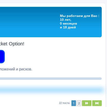
Мы работаем для Вас :
10 лет,
0 месяцев
и 18 дней
et Option!
вложений и рисков.
1
2
След.
След
22 поста