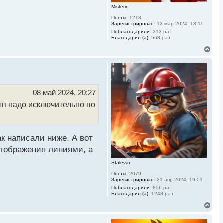
у
Misterio
Посты:
1218
Зарегистрирован:
13 мар 2024, 18:11
Поблагодарили:
313 раз
Благодарил (а):
568 раз
В
е
р
н
у
т
ь
08 май 2024, 20:27
с
 тп надо исключительно по
я
к
н
а
ч
ак написали ниже. А вот
а
л
отображения линиями, а
у
Stalevar
Посты:
2079
Зарегистрирован:
21 апр 2024, 19:01
Поблагодарили:
856 раз
Благодарил (а):
1248 раз
В
е
р