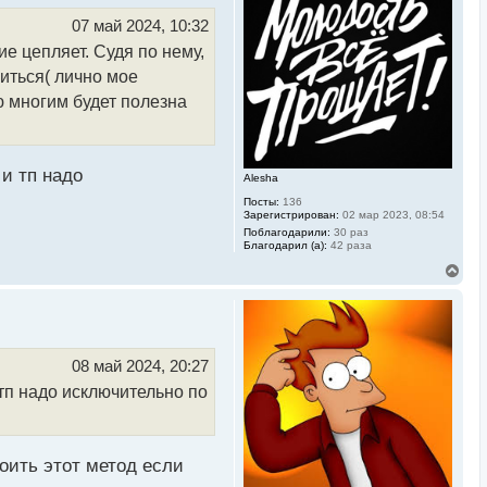
т
ь
07 май 2024, 10:32
с
ие цепляет. Судя по нему,
я
к
миться( лично мое
н
а
ю многим будет полезна
ч
а
л
у
 и тп надо
Alesha
Посты:
136
Зарегистрирован:
02 мар 2023, 08:54
Поблагодарили:
30 раз
Благодарил (а):
42 раза
В
е
р
н
у
т
ь
08 май 2024, 20:27
с
 тп надо исключительно по
я
к
н
а
ч
воить этот метод если
а
л