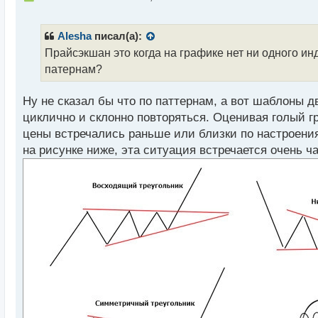
е
п
р
Alesha
писал(а):
о
Прайсэкшан это когда на графике нет ни одного ин
ч
патернам?
и
т
а
Ну не сказал бы что по паттернам, а вот шаблоны 
н
циклично и склонно повторяться. Оценивая голый 
н
цены встречались раньше или близки по настроени
ы
й
на рисунке ниже, эта ситуация встречается очень час
п
о
с
т