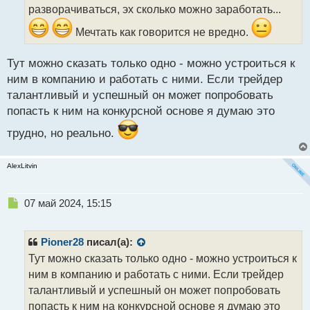
т
разворачиваться, эх сколько можно заработать...
а
Мечтать как говорится не вредно.
н
н
ы
Тут можно сказать только одно - можно устроиться к
й
ним в компанию и работать с ними. Если трейдер
п
талантливый и успешный он может попробовать
о
с
попасть к ним на конкурсной основе я думаю это
т
трудно, но реально.
AlexLitvin
Н
07 май 2024, 15:15
е
п
р
Pioner28
писал(а):
о
Тут можно сказать только одно - можно устроиться к
ч
ним в компанию и работать с ними. Если трейдер
и
т
талантливый и успешный он может попробовать
а
попасть к ним на конкурсной основе я думаю это