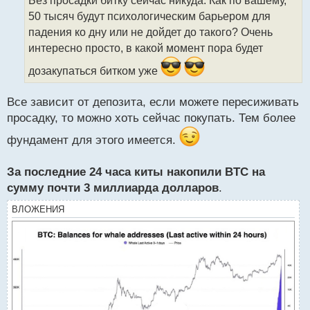
ч
50 тысяч будут психологическим барьером для
и
т
падения ко дну или не дойдет до такого? Очень
а
интересно просто, в какой момент пора будет
н
н
дозакупаться битком уже
ы
й
Все зависит от депозита, если можете пересиживать
п
просадку, то можно хоть сейчас покупать. Тем более
о
с
фундамент для этого имеется.
т
За последние 24 часа киты накопили BTC на
сумму почти 3 миллиарда долларов
.
ВЛОЖЕНИЯ