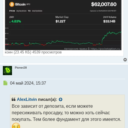
о
с
т
коин (23.45 КБ) 4539 просмотров
Pioner28
Н
04 май 2024, 15:37
е
п
р
AlexLitvin
писал(а):
о
Все зависит от депозита, если можете
ч
пересиживать просадку, то можно хоть сейчас
и
т
покупать. Тем более фундамент для этого имеется.
а