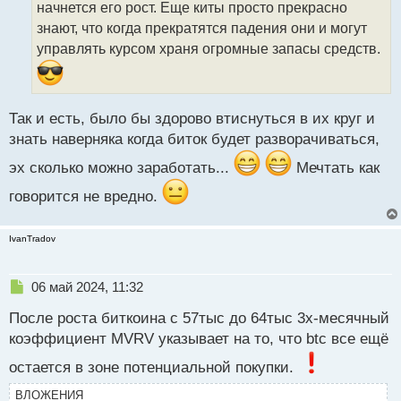
начнется его рост. Еще киты просто прекрасно
и
т
знают, что когда прекратятся падения они и могут
а
управлять курсом храня огромные запасы средств.
н
н
ы
й
Так и есть, было бы здорово втиснуться в их круг и
п
знать наверняка когда биток будет разворачиваться,
о
с
эх сколько можно заработать...
Мечтать как
т
говорится не вредно.
IvanTradov
Н
06 май 2024, 11:32
е
После роста биткоина с 57тыс до 64тыс 3х-месячный
п
р
коэффициент MVRV указывает на то, что btc все ещё
о
остается в зоне потенциальной покупки.
ч
и
ВЛОЖЕНИЯ
т