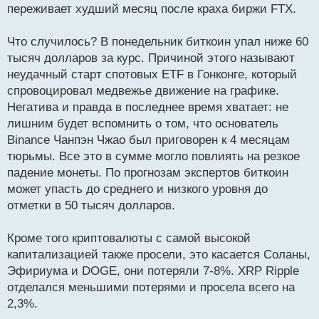
переживает худший месяц после краха биржи FTX.
и
т
а
Что случилось? В понедельник биткоин упал ниже 60
н
тысяч долларов за курс. Причиной этого называют
н
неудачный старт спотовых ETF в Гонконге, который
ы
й
спровоцировал медвежье движение на графике.
п
Негатива и правда в последнее время хватает: не
о
лишним будет вспомнить о том, что основатель
с
Binance Чанпэн Чжао был приговорен к 4 месяцам
т
тюрьмы. Все это в сумме могло повлиять на резкое
падение монеты. По прогнозам экспертов биткоин
может упасть до среднего и низкого уровня до
отметки в 50 тысяч долларов.
Кроме того криптовалюты с самой высокой
капитализацией также просели, это касается Соланы,
Эфириума и DOGE, они потеряли 7-8%. XRP Ripple
отделался меньшими потерями и просела всего на
2,3%.