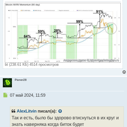
а
н
н
ы
й
п
о
с
т
bt (238.61 КБ) 4514 просмотров
Pioner28
Н
07 май 2024, 11:59
е
п
р
AlexLitvin
писал(а):
о
Так и есть, было бы здорово втиснуться в их круг и
ч
знать наверняка когда биток будет
и