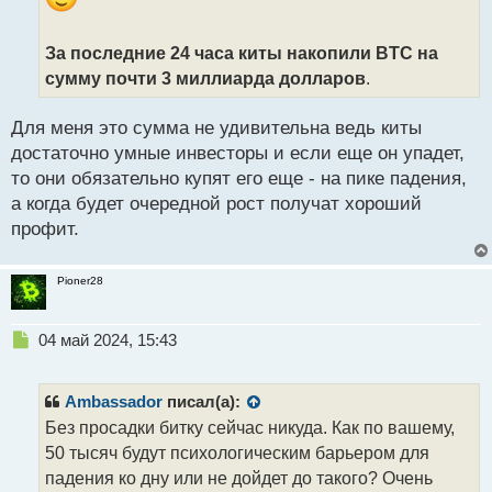
н
н
ы
За последние 24 часа киты накопили BTC на
й
сумму почти 3 миллиарда долларов
.
п
о
с
Для меня это сумма не удивительна ведь киты
т
достаточно умные инвесторы и если еще он упадет,
то они обязательно купят его еще - на пике падения,
а когда будет очередной рост получат хороший
профит.
Pioner28
Н
04 май 2024, 15:43
е
п
р
Ambassador
писал(а):
о
Без просадки битку сейчас никуда. Как по вашему,
ч
50 тысяч будут психологическим барьером для
и
т
падения ко дну или не дойдет до такого? Очень