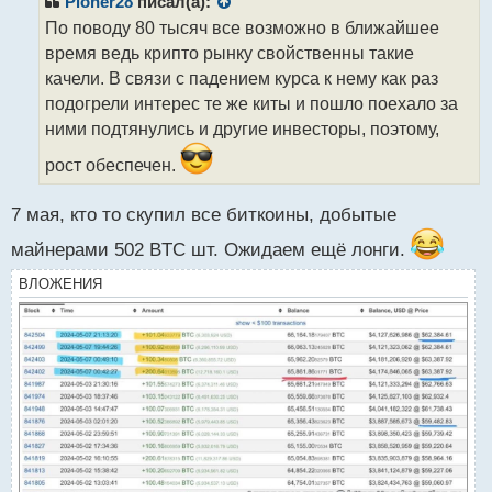
Pioner28
писал(а):
о
По поводу 80 тысяч все возможно в ближайшее
ч
время ведь крипто рынку свойственны такие
и
т
качели. В связи с падением курса к нему как раз
а
подогрели интерес те же киты и пошло поехало за
н
ними подтянулись и другие инвесторы, поэтому,
н
ы
рост обеспечен.
й
п
7 мая, кто то скупил все биткоины, добытые
о
с
майнерами 502 BTC шт. Ожидаем ещё лонги.
т
ВЛОЖЕНИЯ