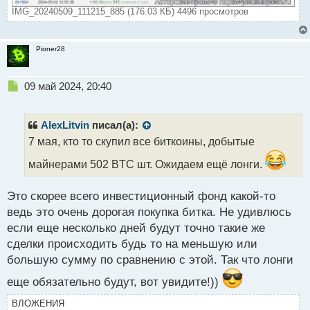
IMG_20240509_111215_885 (176.03 КБ) 4496 просмотров
Pioner28
Н
09 май 2024, 20:40
е
п
р
AlexLitvin
писал(а):
о
7 мая, кто то скупил все биткоины, добытые
ч
и
майнерами 502 BTC шт. Ожидаем ещё лонги.
т
а
Это скорее всего инвестиционный фонд какой-то
н
н
ведь это очень дорогая покупка битка. Не удивлюсь
ы
если еще несколько дней будут точно такие же
й
сделки происходить будь то на меньшую или
п
большую сумму по сравнению с этой. Так что лонги
о
с
еще обязательно будут, вот увидите!))
т
ВЛОЖЕНИЯ