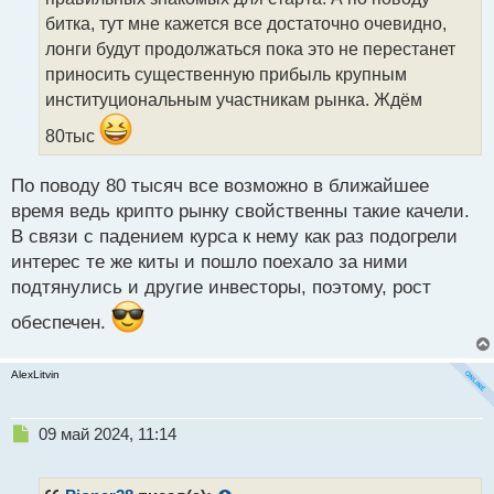
и
т
битка, тут мне кажется все достаточно очевидно,
а
лонги будут продолжаться пока это не перестанет
н
приносить существенную прибыль крупным
н
институциональным участникам рынка. Ждём
ы
й
80тыс
п
о
с
По поводу 80 тысяч все возможно в ближайшее
т
время ведь крипто рынку свойственны такие качели.
В связи с падением курса к нему как раз подогрели
интерес те же киты и пошло поехало за ними
подтянулись и другие инвесторы, поэтому, рост
обеспечен.
AlexLitvin
Н
09 май 2024, 11:14
е
п
р