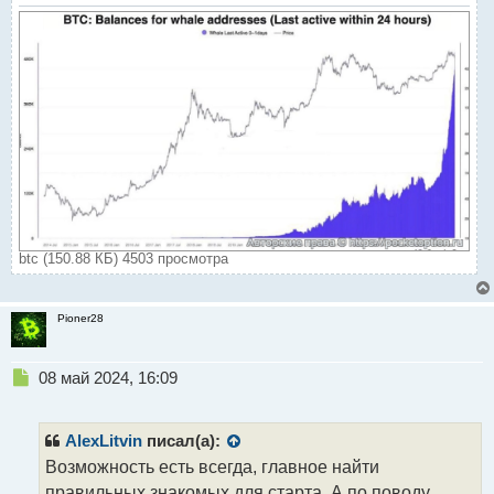
а
н
н
ы
й
п
о
с
т
btc (150.88 КБ) 4503 просмотра
Pioner28
Н
08 май 2024, 16:09
е
п
р
AlexLitvin
писал(а):
о
Возможность есть всегда, главное найти
ч
правильных знакомых для старта. А по поводу