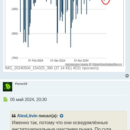
IMG_20240504_154325_390 (37.14 КБ) 4531 просмотр
Pioner28
Н
05 май 2024, 20:30
е
п
р
AlexLitvin
писал(а):
о
Именно так, потому что они осведомлённые
ч
институциональные участники рынка. По сути