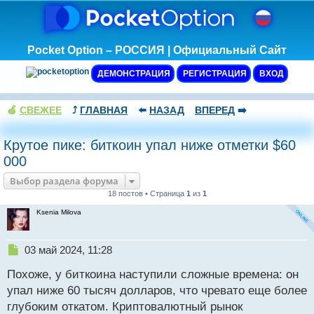
Pocket Option – РОССИЯ | Официальный Сайт
ДЕМОНСТРАЦИЯ
РЕГИСТРАЦИЯ
ВХОД
🍏
СВЕЖЕЕ
⤴️
ГЛАВНАЯ
⬅️
НАЗАД
ВПЕРЕД
➡️
Крутое пике: биткоин упал ниже отметки $60
000
Выбор раздела форума
18 постов • Страница
1
из
1
Ksenia Milova
Н
03 май 2024, 11:28
е
Похоже, у биткоина наступили сложные времена: он
п
р
упал ниже 60 тысяч долларов, что чревато еще более
о
глубоким откатом. Криптовалютный рынок
ч