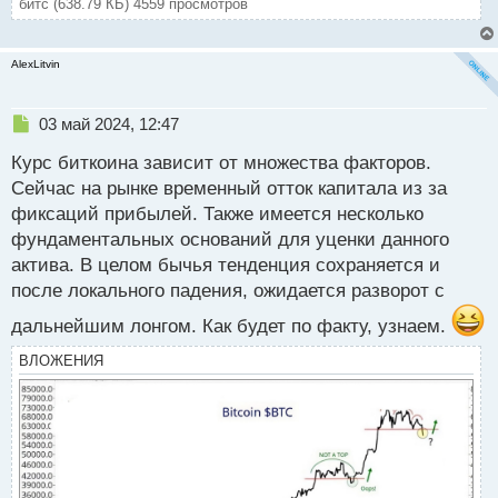
битс (638.79 КБ) 4559 просмотров
AlexLitvin
Н
03 май 2024, 12:47
е
Курс биткоина зависит от множества факторов.
п
р
Сейчас на рынке временный отток капитала из за
о
фиксаций прибылей. Также имеется несколько
ч
фундаментальных оснований для уценки данного
и
т
актива. В целом бычья тенденция сохраняется и
а
после локального падения, ожидается разворот с
н
н
дальнейшим лонгом. Как будет по факту, узнаем.
ы
ВЛОЖЕНИЯ
й
п
о
с
т