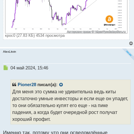
крос0 (27.83 КБ) 4534 просмотра
AlexLitvin
Н
04 май 2024, 15:46
е
п
р
Pioner28
писал(а):
о
Для меня это сумма не удивительна ведь киты
ч
достаточно умные инвесторы и если еще он упадет,
и
т
то они обязательно купят его еще - на пике
а
падения, а когда будет очередной рост получат
н
хороший профит.
н
ы
й
Именно так, потому что они осведомлённые