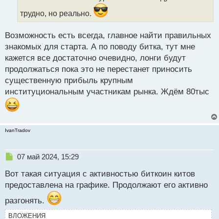
н
н
трудно, но реально.
ы
й
Возможность есть всегда, главное найти правильных
п
знакомых для старта. А по поводу битка, тут мне
о
с
кажется все достаточно очевидно, лонги будут
т
продолжаться пока это не перестанет приносить
существенную прибыль крупным
институциональным участникам рынка. Ждём 80тыс
IvanTradov
Н
07 май 2024, 15:29
е
Вот такая ситуация с активностью биткоин китов
п
р
предоставлена на графике. Продолжают его активно
о
разгонять.
ч
и
ВЛОЖЕНИЯ
т