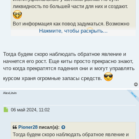
и
т
ликвидность по большей части для них и создают.
а
н
н
Вот информация как повод задуматься. Возможно
ы
Нажмите, чтобы раскрыть...
действительно скоро разворот.
й
п
Grayscale Bitcoin ETF только что получил
о
ПРИТОК в $63 млн впервые с момента запуска
с
Тогда будем скоро наблюдать обратное явление и
11 января!
т
начнется его рост. Еще киты просто прекрасно знают,
77-дневный отток закончился.
что когда прекратятся падения они и могут управлять
курсом храня огромные запасы средств.
AlexLitvin
Н
06 май 2024, 11:02
е
п
р
Pioner28
писал(а):
о
Тогда будем скоро наблюдать обратное явление и
ч