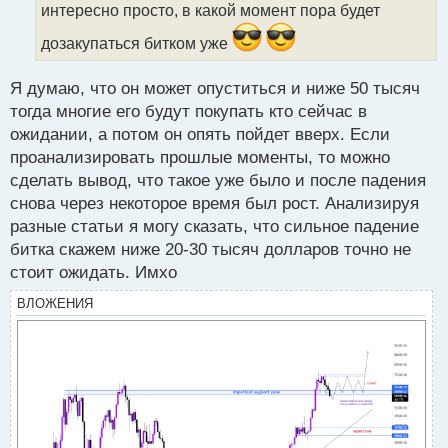
а
интересно просто, в какой момент пора будет
н
н
дозакупаться битком уже
ы
й
Я думаю, что он может опуститься и ниже 50 тысяч
п
тогда многие его будут покупать кто сейчас в
о
с
ожидании, а потом он опять пойдет вверх. Если
т
проанализировать прошлые моменты, то можно
сделать вывод, что такое уже было и после падения
снова через некоторое время был рост. Анализируя
разные статьи я могу сказать, что сильное падение
битка скажем ниже 20-30 тысяч долларов точно не
стоит ожидать. Имхо
ВЛОЖЕНИЯ