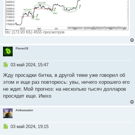
btc (173.93 КБ) 4555 просмотров
Pioner28
Н
03 май 2024, 15:47
е
Жду просадки битка, в другой теме уже говорил об
п
р
этом и еще раз повторюсь: увы, ничего хорошего его
о
не ждет. Мой прогноз: на несколько тысяч долларов
ч
просядет еще. Имхо
и
т
а
Ambassador
н
н
ы
Н
03 май 2024, 19:15
й
е
п