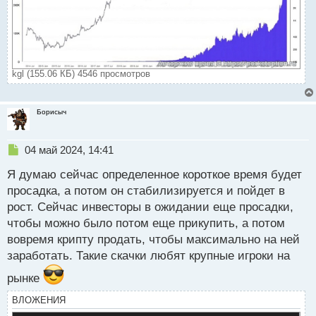
kgl (155.06 КБ) 4546 просмотров
Борисыч
Н
04 май 2024, 14:41
е
Я думаю сейчас определенное короткое время будет
п
р
просадка, а потом он стабилизируется и пойдет в
о
рост. Сейчас инвесторы в ожидании еще просадки,
ч
чтобы можно было потом еще прикупить, а потом
и
т
вовремя крипту продать, чтобы максимально на ней
а
заработать. Такие скачки любят крупные игроки на
н
н
рынке
ы
ВЛОЖЕНИЯ
й
п