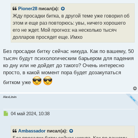
п
о
р
Pioner28
писал(а):
с
о
Жду просадки битка, в другой теме уже говорил об
т
ч
этом и еще раз повторюсь: увы, ничего хорошего
и
т
его не ждет. Мой прогноз: на несколько тысяч
а
долларов просядет еще. Имхо
н
н
Без просадки битку сейчас никуда. Как по вашему, 50
ы
й
тысяч будут психологическим барьером для падения
п
ко дну или не дойдет до такого? Очень интересно
о
просто, в какой момент пора будет дозакупаться
с
т
битком уже
AlexLitvin
Н
04 май 2024, 10:38
е
п
р
Ambassador
писал(а):
о
Без просадки битку сейчас никуда. Как по вашему,