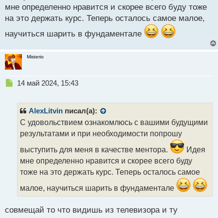
мне определенно нравится и скорее всего буду тоже
на это держать курс. Теперь осталось самое малое,
научиться шарить в фундаментале
Misterio
Н
14 май 2024, 15:43
е
п
р
AlexLitvin
писал(а):
о
С удовольствием ознакомлюсь с вашими будущими
ч
результатами и при необходимости попрошу
и
т
выступить для меня в качестве ментора.
Идея
а
мне определенно нравится и скорее всего буду
н
н
тоже на это держать курс. Теперь осталось самое
ы
малое, научиться шарить в фундаментале
й
п
о
совмещай то что видишь из телевизора и ту
с