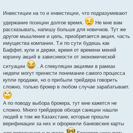
урожайности делал прогнозы
о
с
Инвестиции на то и инвестиции, что подразумевают
т
удержание позиции долгое время.
Не мне вам
рассказывать, напишу больше для новичков. Тут же
другое мышление и цель, приобретается акция, часть
имущества компании. Т.е по сути будешь как
Баффет, купи и держи, время от времени меняй
корзину акций в зависимости от экономической
ситуации
. А спекуляции акциями в рамках
недели могут принести понимание самого процесса
купли продажи, но о прибыли трейдера говорить
сложно, только брокер в любом случае зарабатывает.
А по поводу выбора брокера, тут мне кажется не
сложно. Много трейдеров обходя санкции нашли
людей в том же Казахстане, которые прошли
верификации за них и оформили банковские карты