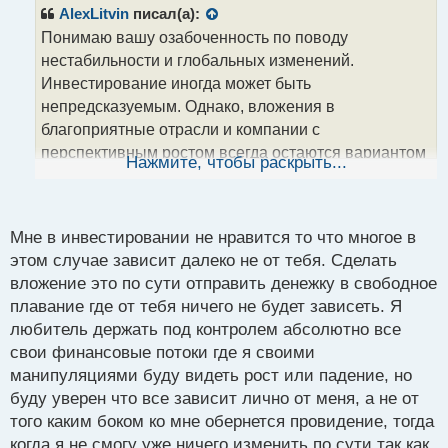
р
AlexLitvin
писал(а):
о
Понимаю вашу озабоченность по поводу
ч
нестабильности и глобальных изменений.
и
т
Инвестирование иногда может быть
а
непредсказуемым. Однако, вложения в
н
благоприятные отрасли и компании с
н
перспективным ростом всегда остаются вариантом
ы
Нажмите, чтобы раскрыть...
й
для заработка. Необходимо тщательно
п
анализировать рынок и принимать обоснованные
о
решения. В любом случае, важно быть готовым к
с
Мне в инвестировании не нравится то что многое в
возможным изменениям и рисковать только тем,
т
этом случае зависит далеко не от тебя. Сделать
что можно позволить себе потерять.
вложение это по сути отправить денежку в свободное
плавание где от тебя ничего не будет зависеть. Я
любитель держать под контролем абсолютно все
свои финансовые потоки где я своими
манипуляциями буду видеть рост или падение, но
буду уверен что все зависит лично от меня, а не от
того каким боком ко мне обернется провидение, тогда
когда я не смогу уже ничего изменить по сути так как