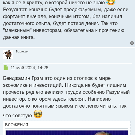
как я ее в крипту, о которой ничего не знаю
Результат, конечно будет предсказуемым, даже если
фортанет вначале, конечным итогом, без наличия
достаточного опыта, будет потеря денег. Так что
"мамкиным" инвесторам, обязательна к прочтению
данная книга.
Борисыч
Н
11 май 2024, 14:26
е
Бенджамин Грэм это один из столпов в мире
п
р
экономике и инвестиций. Никогда не будет лишним
о
прочесть ряд его великих трудов особенно Разумный
ч
инвестор, о котором здесь говорят. Написано
и
т
достаточно понятным языком и ее легко читать, так
а
что советую
н
н
ВЛОЖЕНИЯ
ы
й