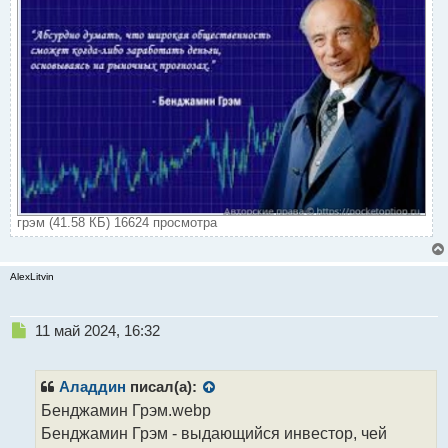
п
о
с
т
грэм (41.58 КБ) 16624 просмотра
AlexLitvin
Н
11 май 2024, 16:32
е
п
р
Аладдин
писал(а):
о
Бенджамин Грэм.webp
ч
Бенджамин Грэм - выдающийся инвестор, чей
и