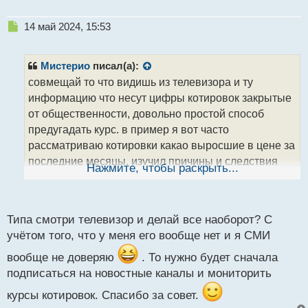
Н
14 май 2024, 15:53
е
п
р
Мистерио
писал(а):
о
совмещай то что видишь из телевизора и ту
ч
информацию что несут цифры котировок закрытые
и
т
от общественности, довольно простой способ
а
предугадать курс. в пример я вот часто
н
рассматриваю котировки какао выросшие в цене за
н
последние месяцы, изучил причины и следствия
ы
Нажмите, чтобы раскрыть...
й
что нужно анализировать в будущем
п
Котировки цен какао.webp
о
с
Типа смотри телевизор и делай все наоборот? С
т
учётом того, что у меня его вообще нет и я СМИ
вообще не доверяю
. То нужно будет сначала
подписаться на новостные каналы и мониторить
курсы котировок. Спасибо за совет.