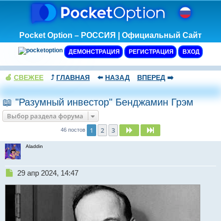
Pocket Option – РОССИЯ | Официальный Сайт
ДЕМОНСТРАЦИЯ
РЕГИСТРАЦИЯ
ВХОД
🍏
СВЕЖЕЕ
⤴️
ГЛАВНАЯ
⬅️
НАЗАД
ВПЕРЕД
➡️
📖 "Разумный инвестор" Бенджамин Грэм
Выбор раздела форума
1
2
3
След.
След.
46 постов
Aladdin
Н
29 апр 2024, 14:47
е
п
р
о
ч