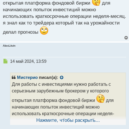
открытая платформа фондовой биржи
для
Владение информацией и анализ рынка также
начинающих попыток инвестиций можно
могут дать контроль над своими инвестициями. Так
использовать краткосрочные операции неделя-месяц.
что рискуем, инвестируем, но делаем это разумно и
я знал как то трейдера который так на урожайности
осознанно.
делал прогнозы
AlexLitvin
Н
14 май 2024, 13:59
е
п
р
Мистерио
писал(а):
о
Для работы с инвестициями нужно работать с
ч
серьезным зарубежным брокером у которого
и
т
открытая платформа фондовой биржи
для
а
начинающих попыток инвестиций можно
н
н
использовать краткосрочные операции неделя-
ы
месяц. я знал как то трейдера который так на
Нажмите, чтобы раскрыть...
й
п