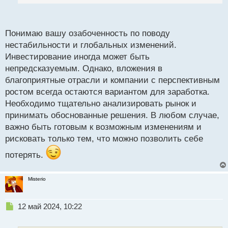
й
отрасль которая находится в благоприятных
п
условиях на рост. В Европе в теперешней ситуации
о
из-за нестабильности я бы не рисковал во что то
с
Понимаю вашу озабоченность по поводу
вкладывать абсолютно, в мире грядут очень
т
нестабильности и глобальных изменений.
большие перемены в будущем судя даже по тому
Инвестирование иногда может быть
же изменению климата. Лето становится все жарче,
непредсказуемым. Однако, вложения в
а зима уже и на зиму не похожа, это вот-вот
благоприятные отрасли и компании с перспективным
глобально отразится на агропромышленных
ростом всегда остаются вариантом для заработка.
мощностях многих стран, можно в эту сторону
Необходимо тщательно анализировать рынок и
сделать некоторые капиталовложения на будущее.
принимать обоснованные решения. В любом случае,
важно быть готовым к возможным изменениям и
рисковать только тем, что можно позволить себе
потерять.
Misterio
Н
12 май 2024, 10:22
е
п