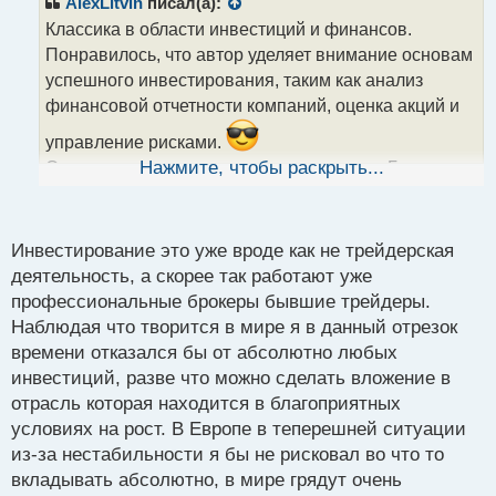
AlexLitvin
писал(а):
о
Классика в области инвестиций и финансов.
ч
Понравилось, что автор уделяет внимание основам
и
т
успешного инвестирования, таким как анализ
а
финансовой отчетности компаний, оценка акций и
н
н
управление рисками.
ы
Одним из ключевых принципов, которым Грэм
Нажмите, чтобы раскрыть...
й
призывает руководствоваться, является концепция
п
"мистер рынок". Он утверждает, что инвесторы
о
с
должны видеть рынок как шумного и изменчивого
Инвестирование это уже вроде как не трейдерская
т
партнера, который предоставляет возможности
деятельность, а скорее так работают уже
купить недооцененные акции и продать
профессиональные брокеры бывшие трейдеры.
переоцененные. Это позволяет избежать
Наблюдая что творится в мире я в данный отрезок
эмоциональных решений и осуществлять
времени отказался бы от абсолютно любых
инвестиций, разве что можно сделать вложение в
обоснованные и рациональные инвестиции.
отрасль которая находится в благоприятных
Книга также обращает внимание на важность
условиях на рост. В Европе в теперешней ситуации
долгосрочного подхода к инвестированию,
из-за нестабильности я бы не рисковал во что то
стратегии диверсификации портфеля и
вкладывать абсолютно, в мире грядут очень
минимизации рисков. Грэм подчеркивает значение