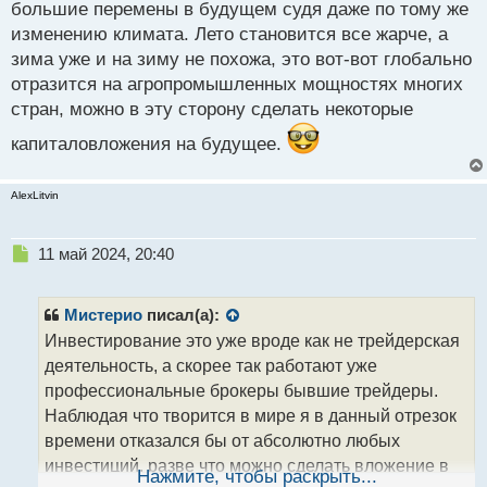
большие перемены в будущем судя даже по тому же
фундаментального анализа при выборе акций и
изменению климата. Лето становится все жарче, а
призывает инвесторов избегать спекулятивных
зима уже и на зиму не похожа, это вот-вот глобально
подходов, основанных на краткосрочных трендах.
отразится на агропромышленных мощностях многих
Она содержит множество полезных советов и
стран, можно в эту сторону сделать некоторые
стратегий для тех, кто интересуется инвестициями
и стремится к успешному управлению
капиталовложения на будущее.
собственными финансами.
AlexLitvin
Н
11 май 2024, 20:40
е
п
р
Мистерио
писал(а):
о
Инвестирование это уже вроде как не трейдерская
ч
деятельность, а скорее так работают уже
и
т
профессиональные брокеры бывшие трейдеры.
а
Наблюдая что творится в мире я в данный отрезок
н
времени отказался бы от абсолютно любых
н
инвестиций, разве что можно сделать вложение в
ы
Нажмите, чтобы раскрыть...