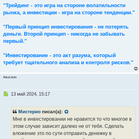
й
"Трейдинг - это игра на стороне волатильности
п
рынка, а инвестиции - игра на стороне тенденции."
о
с
"Первый принцип инвестирования - не потерять
т
деньги. Второй принцип - никогда не забывать
первый."
"Инвестирование - это акт разума, который
требует тщательного анализа и контроля рисков."
AlexLitvin
Н
13 май 2024, 15:17
е
п
р
Мистерио
писал(а):
о
Мне в инвестировании не нравится то что многое в
ч
этом случае зависит далеко не от тебя. Сделать
и
т
вложение это по сути отправить денежку в
а