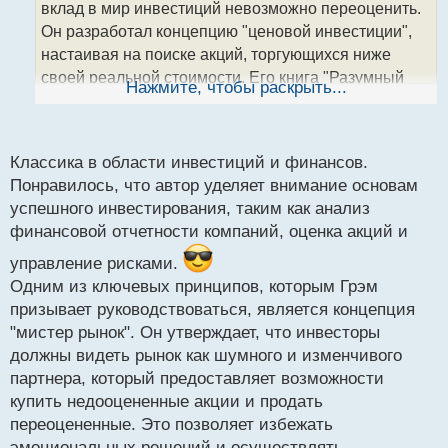
т
вклад в мир инвестиций невозможно переоценить.
а
Он разработал концепцию "ценовой инвестиции",
н
настаивая на поиске акций, торгующихся ниже
н
своей реальной стоимости. Его книга "Разумный
ы
Нажмите, чтобы раскрыть...
й
инвестор" стала библией для многих инвесторов.
п
Грэм также прославился как создатель анализа
о
финансовых отчетов. Его методы и принципы
с
Классика в области инвестиций и финансов.
остаются актуальными и востребованными в
т
Понравилось, что автор уделяет внимание основам
современном мире инвестиций.
успешного инвестирования, таким как анализ
финансовой отчетности компаний, оценка акций и
"Разумный инвестор"
“Разумный инвестор“.webp
управление рисками.
Разумный инвестор.pdf
Одним из ключевых принципов, которым Грэм
призывает руководствоваться, является концепция
"мистер рынок". Он утверждает, что инвесторы
должны видеть рынок как шумного и изменчивого
партнера, который предоставляет возможности
купить недооцененные акции и продать
переоцененные. Это позволяет избежать
эмоциональных решений и осуществлять