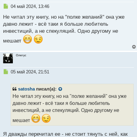
Н
04 май 2024, 13:46
е
Не читал эту книгу, но на "полке желаний" она уже
п
р
давно лежит - всё таки я больше любитель
о
инвестиций, а не спекуляций. Одно другому не
ч
и
мешает
т
а
н
Олегус
н
ы
Н
05 май 2024, 21:51
й
е
п
п
о
р
с
satosha
писал(а):
о
т
Не читал эту книгу, но на "полке желаний" она уже
ч
давно лежит - всё таки я больше любитель
и
т
инвестиций, а не спекуляций. Одно другому не
а
мешает
н
н
ы
Я дважды перечитал ее - не стоит тянуть с ней, как