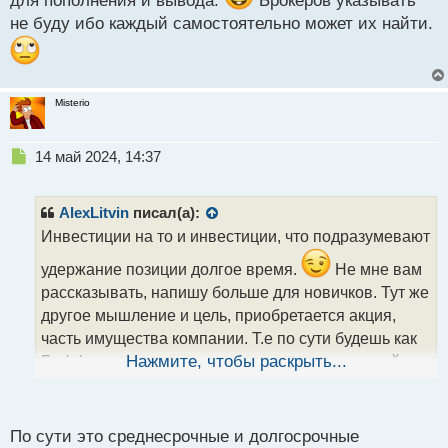
для пополнения и вывода.
Брокеров указывать
не буду ибо каждый самостоятельно может их найти.
Misterio
Н
14 май 2024, 14:37
е
п
р
AlexLitvin
писал(а):
о
Инвестиции на то и инвестиции, что подразумевают
ч
и
удержание позиции долгое время.
Не мне вам
т
рассказывать, напишу больше для новичков. Тут же
а
другое мышление и цель, приобретается акция,
н
н
часть имущества компании. Т.е по сути будешь как
ы
Баффет, купи и держи, время от времени меняй
Нажмите, чтобы раскрыть...
й
корзину акций в зависимости от экономической
п
о
ситуации
. А спекуляции акциями в рамках
с
По сути это среднесрочные и долгосрочные
недели могут принести понимание самого процесса
т