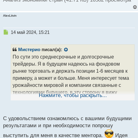
AlexLitvin
Н
14 май 2024, 15:21
е
п
р
Мистерио
писал(а):
о
По сути это среднесрочные и долгосрочные
ч
трейдеры. Я в будущем надеюсь на фондовом
и
т
рынке торговать и держать позиции 1-6 месяцев к
а
примеру, а может и больше. Меня интересует тема
н
урожайности мировой и компании связанные с
н
технологиями будущего, в эту сторону я вижу
ы
Нажмите, чтобы раскрыть...
й
перспективу вероятных прогнозов если правильно
п
оценивать фундаментальные данные как меня
о
с
учили.
С удовольствием ознакомлюсь с вашими будущими
т
Анализ экономики стран.webp
результатами и при необходимости попрошу
выступить для меня в качестве ментора.
Идея