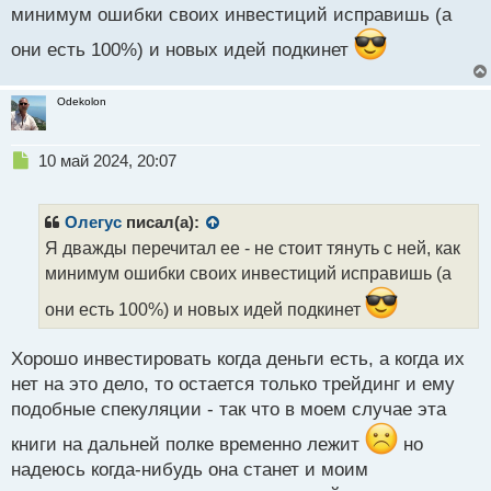
й
минимум ошибки своих инвестиций исправишь (а
п
о
они есть 100%) и новых идей подкинет
с
т
Odekolon
Н
10 май 2024, 20:07
е
п
р
Олегус
писал(а):
о
Я дважды перечитал ее - не стоит тянуть с ней, как
ч
минимум ошибки своих инвестиций исправишь (а
и
т
они есть 100%) и новых идей подкинет
а
н
н
Хорошо инвестировать когда деньги есть, а когда их
ы
нет на это дело, то остается только трейдинг и ему
й
подобные спекуляции - так что в моем случае эта
п
о
книги на дальней полке временно лежит
но
с
надеюсь когда-нибудь она станет и моим
т