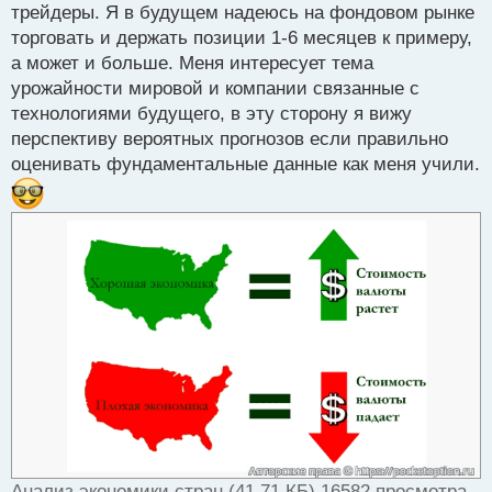
трейдеры. Я в будущем надеюсь на фондовом рынке
купли продажи, но о прибыли трейдера говорить
торговать и держать позиции 1-6 месяцев к примеру,
сложно, только брокер в любом случае
а может и больше. Меня интересует тема
зарабатывает.
урожайности мировой и компании связанные с
А по поводу выбора брокера, тут мне кажется не
технологиями будущего, в эту сторону я вижу
сложно. Много трейдеров обходя санкции нашли
перспективу вероятных прогнозов если правильно
людей в том же Казахстане, которые прошли
оценивать фундаментальные данные как меня учили.
верификации за них и оформили банковские карты
для пополнения и вывода.
Брокеров указывать
не буду ибо каждый самостоятельно может их
найти.
Анализ экономики стран (41.71 КБ) 16582 просмотра