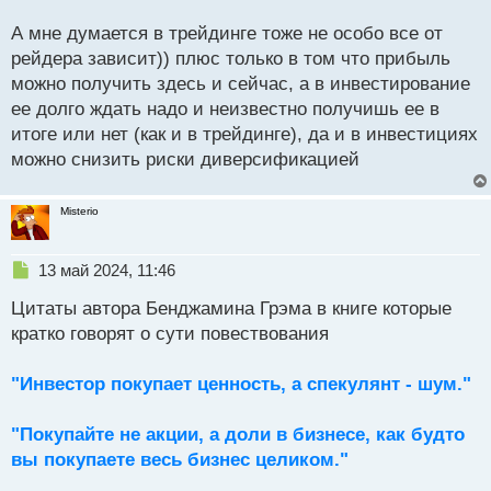
о
меня, а не от того каким боком ко мне обернется
с
А мне думается в трейдинге тоже не особо все от
провидение, тогда когда я не смогу уже ничего
т
рейдера зависит)) плюс только в том что прибыль
изменить по сути так как мне останется только
можно получить здесь и сейчас, а в инвестирование
принять как факт что мое вложение было успешно
ее долго ждать надо и неизвестно получишь ее в
поглощено более хитрым и имеющим более
итоге или нет (как и в трейдинге), да и в инвестициях
широкие возможности игроком рынка чем я.
можно снизить риски диверсификацией
Misterio
Н
13 май 2024, 11:46
е
Цитаты автора Бенджамина Грэма в книге которые
п
р
кратко говорят о сути повествования
о
ч
"Инвестор покупает ценность, а спекулянт - шум."
и
т
а
"Покупайте не акции, а доли в бизнесе, как будто
н
вы покупаете весь бизнес целиком."
н
ы