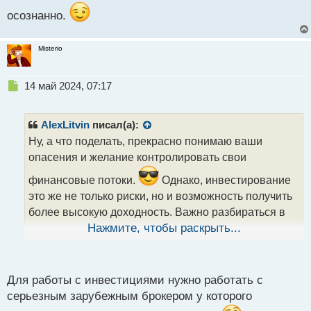
осознанно.
Misterio
Н
14 май 2024, 07:17
е
п
р
AlexLitvin
писал(а):
о
Ну, а что поделать, прекрасно понимаю ваши
ч
опасения и желание контролировать свои
и
т
финансовые потоки.
Однако, инвестирование
а
это же не только риски, но и возможность получить
н
н
более высокую доходность. Важно разбираться в
ы
том, во что инвестируешь, и принимать
Нажмите, чтобы раскрыть...
й
п
обоснованные решения.
Мне советовали
о
подходить к этому как к возможности расширить
с
Для работы с инвестициями нужно работать с
свои знания и инвестиционные навыки, а не просто
т
серьезным зарубежным брокером у которого
как к отправке денег в "свободное плавание".