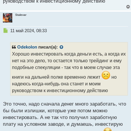
руководством к инвестиционному действию
Stalevar
Н
11 май 2024, 08:33
е
п
р
Odekolon
писал(а):
о
Хорошо инвестировать когда деньги есть, а когда их
ч
нет на это дело, то остается только трейдинг и ему
и
т
подобные спекуляции - так что в моем случае эта
а
книги на дальней полке временно лежит
но
н
н
надеюсь когда-нибудь она станет и моим
ы
руководством к инвестиционному действию
й
п
Это точно, надо сначала денег много заработать, что
о
с
бы были излишки, которые уже потом можно
т
инвестировать. А не так что получил заработную
плату на условном заводе, и думаешь, инвестирую