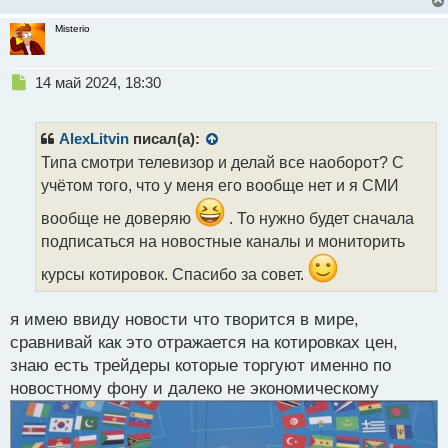
Misterio
Н
14 май 2024, 18:30
е
п
р
AlexLitvin
писал(а):
о
Типа смотри телевизор и делай все наоборот? С
ч
учётом того, что у меня его вообще нет и я СМИ
и
т
вообще не доверяю
. То нужно будет сначала
а
подписаться на новостные каналы и мониторить
н
н
курсы котировок. Спасибо за совет.
ы
й
п
я имею ввиду новости что творится в мире,
о
сравнивай как это отражается на котировках цен,
с
знаю есть трейдеры которые торгуют именно по
т
новостному фону и далеко не экономическому