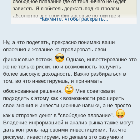
свободное плавание где от тебя ничего не будет
н
зависеть. Я любитель держать под контролем
н
абсолютно все свои финансовые потоки где я
ы
Нажмите, чтобы раскрыть...
й
своими манипуляциями буду видеть рост или
п
падение, но буду уверен что все зависит лично от
о
меня, а не от того каким боком ко мне обернется
с
Ну, а что поделать, прекрасно понимаю ваши
провидение, тогда когда я не смогу уже ничего
т
опасения и желание контролировать свои
изменить по сути так как мне останется только
принять как факт что мое вложение было успешно
финансовые потоки.
Однако, инвестирование это
поглощено более хитрым и имеющим более
же не только риски, но и возможность получить
более высокую доходность. Важно разбираться в
широкие возможности игроком рынка чем я.
том, во что инвестируешь, и принимать
обоснованные решения.
Мне советовали
подходить к этому как к возможности расширить
свои знания и инвестиционные навыки, а не просто
как к отправке денег в "свободное плавание".
Владение информацией и анализ рынка также могут
дать контроль над своими инвестициями. Так что
рискуем, инвестируем, но делаем это разумно и