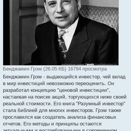
и
т
а
н
н
ы
й
п
о
с
т
Бенджамин Грэм (26.05 КБ) 16794 просмотра
Бенджамин Грэм - выдающийся инвестор, чей вклад
в мир инвестиций невозможно переоценить. Он
разработал концепцию "ценовой инвестиции",
настаивая на поиске акций, торгующихся ниже своей
реальной стоимости. Его книга "Разумный инвестор"
стала библией для многих инвесторов. Грэм также
прославился как создатель анализа финансовых
отчетов. Его методы и принципы остаются
актуальными и востребованными в современном