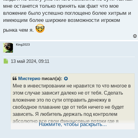
мне останется только принять как факт что мое
вложение было успешно поглощено более хитрым и
имеющим более широкие возможности игроком
рынка чем я.
King2023
Н
13 май 2024, 09:11
е
п
р
Мистерио
писал(а):
о
Мне в инвестировании не нравится то что многое в
ч
этом случае зависит далеко не от тебя. Сделать
и
т
вложение это по сути отправить денежку в
а
свободное плавание где от тебя ничего не будет
н
зависеть. Я любитель держать под контролем
н
абсолютно все свои финансовые потоки где я
ы
Нажмите, чтобы раскрыть...
й
своими манипуляциями буду видеть рост или
п
падение, но буду уверен что все зависит лично от