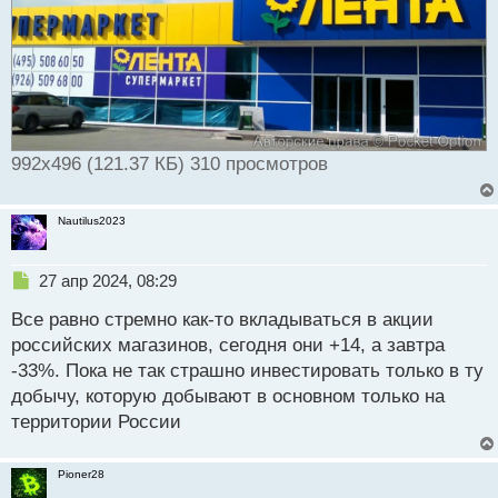
992x496 (121.37 КБ) 310 просмотров
Nautilus2023
Н
27 апр 2024, 08:29
е
Все равно стремно как-то вкладываться в акции
п
р
российских магазинов, сегодня они +14, а завтра
о
-33%. Пока не так страшно инвестировать только в ту
ч
добычу, которую добывают в основном только на
и
т
территории России
а
н
Pioner28
н