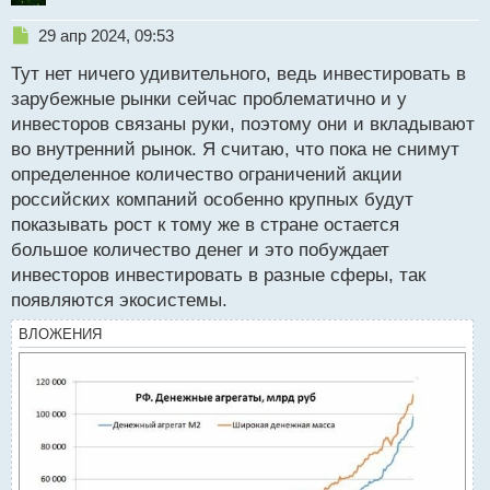
ы
й
Н
29 апр 2024, 09:53
п
е
о
Тут нет ничего удивительного, ведь инвестировать в
п
с
р
зарубежные рынки сейчас проблематично и у
т
о
инвесторов связаны руки, поэтому они и вкладывают
ч
во внутренний рынок. Я считаю, что пока не снимут
и
т
определенное количество ограничений акции
а
российских компаний особенно крупных будут
н
показывать рост к тому же в стране остается
н
большое количество денег и это побуждает
ы
й
инвесторов инвестировать в разные сферы, так
п
появляются экосистемы.
о
с
ВЛОЖЕНИЯ
т