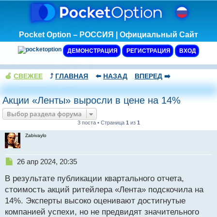
Pocket Option – РОССИЯ | Официальный Сайт
ДЕМОНСТРАЦИЯ
РЕГИСТРАЦИЯ
ВХОД
🍏
СВЕЖЕЕ
⤴️
ГЛАВНАЯ
⬅️
НАЗАД
ВПЕРЕД
➡️
Акции «Ленты» выросли в цене на 14%
Выбор раздела форума
3 поста • Страница
1
из
1
Zabivaylo
Н
26 апр 2024, 20:35
е
В результате публикации квартального отчета,
п
р
стоимость акций ритейлера «Лента» подскочила на
о
14%. Эксперты высоко оценивают достигнутые
ч
компанией успехи, но не предвидят значительного
и