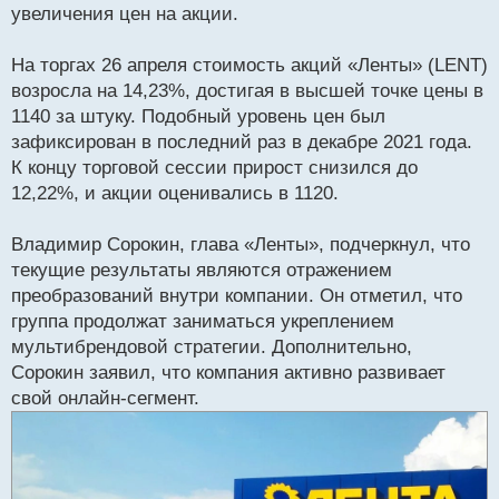
т
увеличения цен на акции.
а
н
На торгах 26 апреля стоимость акций «Ленты» (LENT)
н
возросла на 14,23%, достигая в высшей точке цены в
ы
й
1140 за штуку. Подобный уровень цен был
п
зафиксирован в последний раз в декабре 2021 года.
о
К концу торговой сессии прирост снизился до
с
12,22%, и акции оценивались в 1120.
т
Владимир Сорокин, глава «Ленты», подчеркнул, что
текущие результаты являются отражением
преобразований внутри компании. Он отметил, что
группа продолжат заниматься укреплением
мультибрендовой стратегии. Дополнительно,
Сорокин заявил, что компания активно развивает
свой онлайн-сегмент.