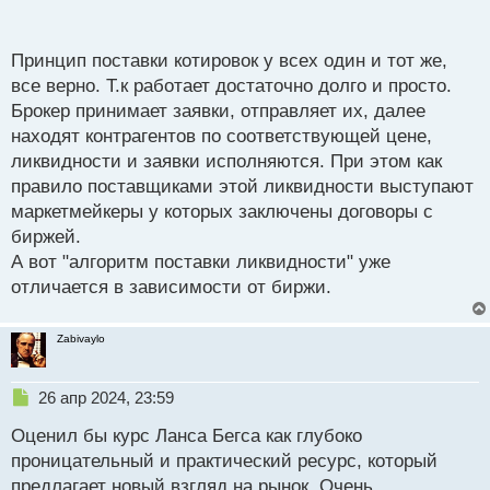
п
оценивая ситуации в автономном торговом
о
терминале с удобными построениями которые
с
Принцип поставки котировок у всех один и тот же,
делаю вручную отмечая важные для меня места на
т
все верно. Т.к работает достаточно долго и просто.
графиках, а сделки открываю на БО в отдельном
Брокер принимает заявки, отправляет их, далее
окне
находят контрагентов по соответствующей цене,
ликвидности и заявки исполняются. При этом как
правило поставщиками этой ликвидности выступают
маркетмейкеры у которых заключены договоры с
биржей.
А вот "алгоритм поставки ликвидности" уже
отличается в зависимости от биржи.
Zabivaylo
Н
26 апр 2024, 23:59
е
Оценил бы курс Ланса Бегса как глубоко
п
р
проницательный и практический ресурс, который
о
предлагает новый взгляд на рынок. Очень