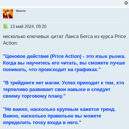
Misterio
Н
13 май 2024, 09:20
е
несколько ключевых цитат Ланса Бегса из курса Price
п
р
Action:
о
ч
"Ценовое действие (Price Action) - это язык рынка.
и
т
Когда вы научитесь его читать, вы сможете лучше
а
понимать, что происходит на графиках."
н
н
"В трейдинге нет магии. Успех приходит к тем, кто
ы
й
терпеливо развивает свои навыки и следует
п
своему торговому плану."
о
с
"Не важно, насколько крупным кажется тренд.
т
Важно, насколько правильно вы можете
определить точку входа в него."