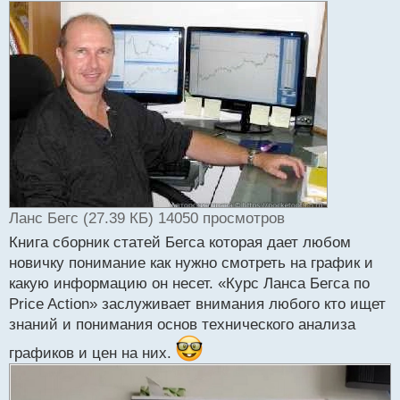
т
а
н
н
ы
й
п
о
с
т
Ланс Бегс (27.39 КБ) 14050 просмотров
Книга сборник статей Бегса которая дает любом
новичку понимание как нужно смотреть на график и
какую информацию он несет. «Курс Ланса Бегса по
Price Action» заслуживает внимания любого кто ищет
знаний и понимания основ технического анализа
графиков и цен на них.