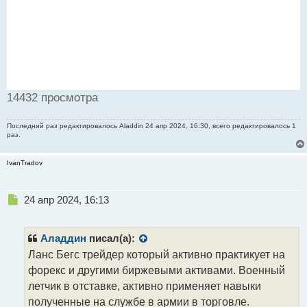
14432 просмотра
Последний раз редактировалось
Aladdin
24 апр 2024, 16:30, всего редактировалось 1
раз.
IvanTradov
Н
24 апр 2024, 16:13
е
п
р
Аладдин
писал(а):
о
Ланс Бегс трейдер который активно практикует на
ч
форекс и другими биржевыми активами. Военный
и
т
летчик в отставке, активно применяет навыки
а
полученные на службе в армии в торговле.