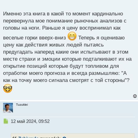
статей, объединенных в единое целое.
о
с
Именно эта книга в какой то момент кардинально
т
перевернула мое понимание рыночных анализов с
головы на ноги. Раньше я цену воспринимал как
веселые горки вверх-вниз
Теперь я оцениваю
цену как действия живых людей пытаясь
предугадать наперед какие они испытывают в этом
месте страхи и эмоции которые подталкивают их на
открытие позиций которые будут топливом для
отработки моего прогноза и всегда размышляю: "А
как на точку моего сигнала смотрят с той стороны"?
Tuzuklei
Н
12 май 2024, 09:52
е
п
р