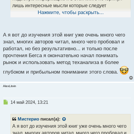
н
лишь интересные мысли которые следует
ы
протестировать и при условии эффективности
Нажмите, чтобы раскрыть...
й
п
внести в свою торговую систему.
о
с
А я вот до изучения этой книг уже очень много чего
т
знал, многих авторов читал, много чего пробовал и
работал, но без результативно... и только после
прочтения Бегса я окончательно начал понимать
рынок и использовать метод теханализа в более
глубоком и прибыльном понимании этого слова.
AlexLitvin
Н
14 май 2024, 13:21
е
п
р
Мистерио
писал(а):
о
А я вот до изучения этой книг уже очень много чего
ч
знал, многих авторов читал, много чего пробовал и