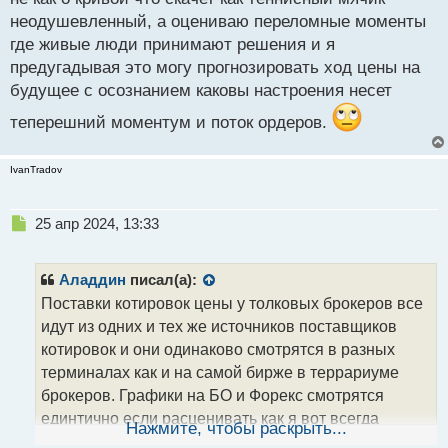
неодушевленный, а оцениваю переломные моменты
где живые люди принимают решения и я
предугадывая это могу прогнозировать ход цены на
будущее с осознанием каковы настроения несет
теперешний моментум и поток ордеров.
IvanTradov
Н
25 апр 2024, 13:33
е
п
р
Аладдин
писал(а):
о
Поставки котировок цены у толковых брокеров все
ч
идут из одних и тех же источников поставщиков
и
т
котировок и они одинаково смотрятся в разных
а
терминалах как и на самой бирже в террариуме
н
брокеров. Графики на БО и Форекс смотрятся
н
единтично если расценивать как я вот всегда
ы
Нажмите, чтобы раскрыть...
й
работаю: провожу анализ на форекс брокере