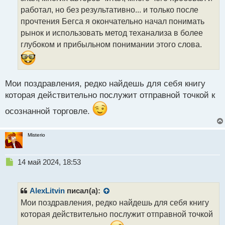
и
т
работал, но без результативно... и только после
а
прочтения Бегса я окончательно начал понимать
н
рынок и использовать метод теханализа в более
н
глубоком и прибыльном понимании этого слова.
ы
й
п
о
с
Мои поздравления, редко найдешь для себя книгу
т
которая действительно послужит отправной точкой к
осознанной торговле.
Misterio
Н
14 май 2024, 18:53
е
п
р
AlexLitvin
писал(а):
о
Мои поздравления, редко найдешь для себя книгу
ч
которая действительно послужит отправной точкой
и
т