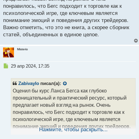
ч
понравилось, что Бегс подходит к торговле как к
и
т
психологической игре, где ключевым является
а
понимание эмоций и поведения других трейдеров.
н
Важно отметить, что это не книга, а скорее сборник
н
статей, объединенных в единое целое.
ы
й
п
Misterio
о
с
т
Н
29 апр 2024, 17:35
е
п
р
Zabivaylo
писал(а):
о
Оценил бы курс Ланса Бегса как глубоко
ч
проницательный и практический ресурс, который
и
т
предлагает новый взгляд на рынок. Очень
а
понравилось, что Бегс подходит к торговле как к
н
психологической игре, где ключевым является
н
понимание эмоций и поведения других трейдеров.
ы
Нажмите, чтобы раскрыть...
й
Важно отметить, что это не книга, а скорее сборник
п