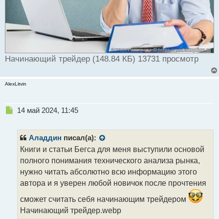
Начинающий трейдер (148.84 КБ) 13731 просмотр
AlexLitvin
Н
14 май 2024, 11:45
е
п
р
Аладдин
писал(а):
о
Книги и статьи Бегса для меня выступили основой
ч
полного понимания технического анализа рынка,
и
т
нужно читать абсолютно всю информацию этого
а
автора и я уверен любой новичок после прочтения
н
н
сможет считать себя начинающим трейдером
ы
Начинающий трейдер.webp
й