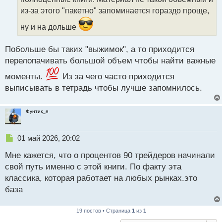
и
т
из-за этого "пакетно" запоминается гораздо проще,
а
ну и на дольше
н
н
ы
Побольше бы таких "выжимок", а то приходится
й
перелопачивать большой объем чтобы найти важные
п
о
моменты.
Из за чего часто приходится
с
выписывать в тетрадь чтобы лучше запомнилось.
т
Фунтик_я
Н
01 май 2026, 20:02
е
Мне кажется, что о процентов 90 трейдеров начинали
п
р
свой путь именно с этой книги. По факту эта
о
классика, которая работает на любых рынках.это
ч
база
и
т
а
19 постов • Страница
1
из
1
н