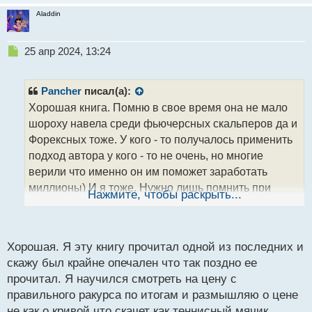
Aladdin
Н
25 апр 2024, 13:24
е
п
р
Pancher
писал(а):
о
Хорошая книга. Помню в свое время она не мало
ч
шороху навела среди фьючерсных скальперов да и
и
т
Форексных тоже. У кого - то получалось применить
а
подход автора у кого - то не очень, но многие
н
верили что именно он им поможет заработать
н
миллионы) И я тоже. Нужно лишь помнить при
ы
Нажмите, чтобы раскрыть...
й
прочтении, что взгляд на трейдинг у автора свой и
п
сформирован он индивидуальным восприятием
о
рынка через призму набора сетапов, которые как не
с
Хорошая. Я эту книгу прочитал одной из последних и
крути фильтрует насмотренностью, а не четкой
т
скажу был крайне опечален что так поздно ее
формализацией, кто бы что не говорил по этому
прочитал. Я научился смотреть на цену с
поводу.
правильного ракурса по итогам и размышляю о цене
не как о кривой что скачет как теннисный мячик