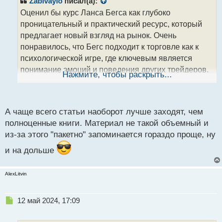
Zabivaylo
писал(а):
о
Оценил бы курс Ланса Бегса как глубоко
ч
проницательный и практический ресурс, который
и
т
предлагает новый взгляд на рынок. Очень
а
понравилось, что Бегс подходит к торговле как к
н
психологической игре, где ключевым является
н
понимание эмоций и поведения других трейдеров.
ы
Нажмите, чтобы раскрыть...
й
Важно отметить, что это не книга, а скорее сборник
п
статей, объединенных в единое целое.
о
с
А чаще всего статьи наоборот лучше заходят, чем
т
полноценные книги. Материал не такой объемный и
из-за этого "пакетно" запоминается гораздо проще, ну
и на дольше
AlexLitvin
Н
12 май 2024, 17:09
е
п