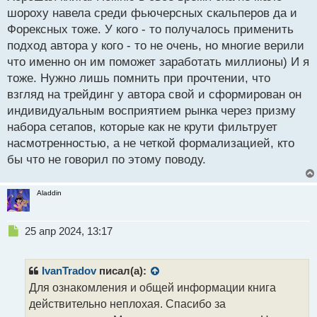
р
шороху навела среди фьючерсных скальперов да и
о
Форексных тоже. У кого - то получалось применить
ч
подход автора у кого - то не очень, но многие верили
и
т
что именно он им поможет заработать миллионы) И я
а
тоже. Нужно лишь помнить при прочтении, что
н
взгляд на трейдинг у автора свой и сформирован он
н
индивидуальным восприятием рынка через призму
ы
й
набора сетапов, которые как не крути фильтрует
п
насмотренностью, а не четкой формализацией, кто
о
бы что не говорил по этому поводу.
с
т
Aladdin
Н
25 апр 2024, 13:17
е
п
р
IvanTradov
писал(а):
о
Для ознакомления и общей информации книга
ч
действительно неплохая. Спасибо за
и