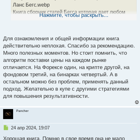
н
Ланс Бегс.webp
н
Книга сборник статей Бегса которая дает любом
ы
Нажмите, чтобы раскрыть...
й
новичку понимание как нужно смотреть на график и
п
какую информацию он несет. «Курс Ланса Бегса по
о
Price Action» заслуживает внимания любого кто
с
Для ознакомления и общей информации книга
ищет знаний и понимания основ технического
т
действительно неплохая. Спасибо за рекомендацию.
анализа графиков и цен на них.
Много полезных моментов. Но стоит помнить, что
Курс Ланса Бегса по Price Action.webp
алгоритм поставки цены на каждом рынке
Курс Ланса Бегса по Price Action.pdf
отличается. На Форексе один, на крипте другой, на
фондовом третий, на бинарках четвертый. А в
остальном можно без проблем, применять данный
подход. Желательно в купе с другими стратегиями
для повышения результативности.
Pancher
Н
24 апр 2024, 19:07
е
Хорошая книга. Помню в свое время она не мало
п