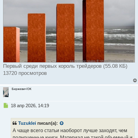
Первый среди первых король трейдеров (55.08 КБ)
13720 просмотров
Биржевич'ОК
Н
18 апр 2026, 14:19
е
п
р
Tuzuklei
писал(а):
о
А чаще всего статьи наоборот лучше заходят, чем
ч
полноценные книги. Материал не такой объемный и