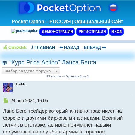
Pocket Option – РОССИЯ | Официальный Сайт
ДЕМОНСТРАЦИЯ
РЕГИСТРАЦИЯ
ВХОД
🍏
СВЕЖЕЕ
⤴️
ГЛАВНАЯ
⬅️
НАЗАД
ВПЕРЕД
➡️
📖 "Курс Price Action" Ланса Бегса
Выбор раздела форума
19 постов • Страница
1
из
1
Aladdin
Н
24 апр 2024, 16:05
е
Ланс Бегс трейдер который активно практикует на
п
р
форекс и другими биржевыми активами. Военный
о
летчик в отставке, активно применяет навыки
ч
полученные на службе в армии в торговле.
и