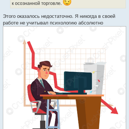
к осознанной торговле.
а
н
н
Этого оказалось недостаточно. Я никогда в своей
ы
работе не учитывал психологию абсолютно
й
п
о
с
т