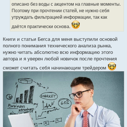
описано без воды с акцентом на главные моменты.
и
т
Поэтому при прочтении статей, не нужно себя
а
утруждать фильтрацией информации, так как
н
н
даётся практически основа.
ы
й
Книги и статьи Бегса для меня выступили основой
п
полного понимания технического анализа рынка,
о
с
нужно читать абсолютно всю информацию этого
т
автора и я уверен любой новичок после прочтения
сможет считать себя начинающим трейдером