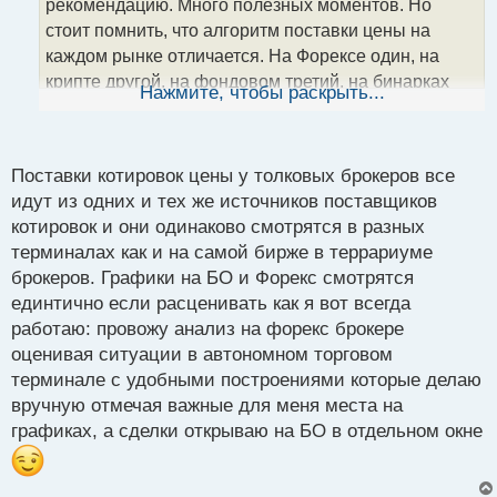
т
рекомендацию. Много полезных моментов. Но
а
стоит помнить, что алгоритм поставки цены на
н
каждом рынке отличается. На Форексе один, на
н
крипте другой, на фондовом третий, на бинарках
ы
Нажмите, чтобы раскрыть...
й
четвертый. А в остальном можно без проблем,
п
применять данный подход. Желательно в купе с
о
другими стратегиями для повышения
с
Поставки котировок цены у толковых брокеров все
результативности.
т
идут из одних и тех же источников поставщиков
котировок и они одинаково смотрятся в разных
терминалах как и на самой бирже в террариуме
брокеров. Графики на БО и Форекс смотрятся
единтично если расценивать как я вот всегда
работаю: провожу анализ на форекс брокере
оценивая ситуации в автономном торговом
терминале с удобными построениями которые делаю
вручную отмечая важные для меня места на
графиках, а сделки открываю на БО в отдельном окне