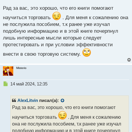
п
Рад за вас, это хорошо, что его книги помогают
о
с
научиться торговать
. Для меня к сожалению она
т
не послужила пособием, т.к ранее уже изучал
подобную информацию и в этой книге почерпнул
лишь интересные мысли которые следует
протестировать и при условии эффективности
внести в свою торговую систему.
Misterio
Н
14 май 2024, 12:35
е
п
р
AlexLitvin
писал(а):
о
Рад за вас, это хорошо, что его книги помогают
ч
и
научиться торговать
. Для меня к сожалению
т
она не послужила пособием, т.к ранее уже изучал
а
подобную информацию и в этой книге почерпнул
н