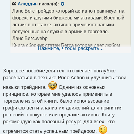
р
Аладдин
писал(а):
о
Ланс Бегс трейдер который активно практикует на
ч
форекс и другими биржевыми активами. Военный
и
т
летчик в отставке, активно применяет навыки
а
полученные на службе в армии в торговле.
н
Ланс Бегс.webp
н
Книга сборник статей Бегса которая дает любом
ы
Нажмите, чтобы раскрыть...
й
новичку понимание как нужно смотреть на график и
п
какую информацию он несет. «Курс Ланса Бегса по
о
Price Action» заслуживает внимания любого кто
с
Хорошее пособие для тех, кто желает поглубже
ищет знаний и понимания основ технического
т
разобраться в технике Price Action и улучшить свои
анализа графиков и цен на них.
навыки трейдинга.
Одним из основных
Курс Ланса Бегса по Price Action.webp
принципов, которые мне удалось применить в
Курс Ланса Бегса по Price Action.pdf
торговле из этой книги, было использование
графиков цен и анализ их движений для принятия
решений о покупке или продаже активов. Книгу
рекомендую как полезный ресурс для всех, кто
стремится стать успешным трейдером.