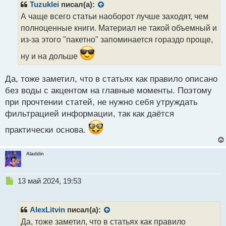
р
Tuzuklei
писал(а):
о
А чаще всего статьи наоборот лучше заходят, чем
ч
полноценные книги. Материал не такой объемный и
и
т
из-за этого "пакетно" запоминается гораздо проще,
а
ну и на дольше
н
н
ы
Да, тоже заметил, что в статьях как правило описано
й
без воды с акцентом на главные моменты. Поэтому
п
при прочтении статей, не нужно себя утруждать
о
с
фильтрацией информации, так как даётся
т
практически основа.
Aladdin
Н
13 май 2024, 19:53
е
п
р
AlexLitvin
писал(а):
о
Да, тоже заметил, что в статьях как правило
ч