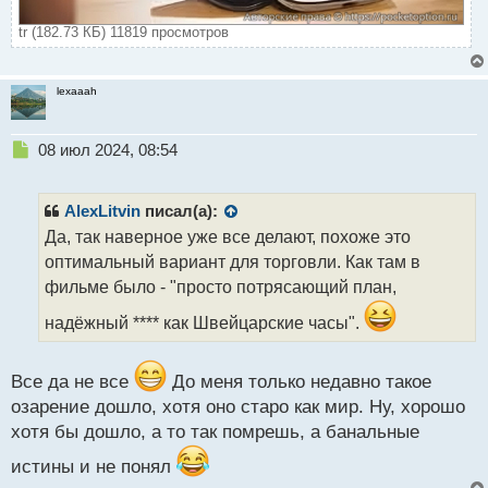
tr (182.73 КБ) 11819 просмотров
lexaaah
Н
08 июл 2024, 08:54
е
п
р
AlexLitvin
писал(а):
о
Да, так наверное уже все делают, похоже это
ч
оптимальный вариант для торговли. Как там в
и
т
фильме было - "просто потрясающий план,
а
надёжный **** как Швейцарские часы".
н
н
ы
Все да не все
До меня только недавно такое
й
п
озарение дошло, хотя оно старо как мир. Ну, хорошо
о
хотя бы дошло, а то так помрешь, а банальные
с
т
истины и не понял