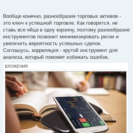
п
везде получили убытки.
о
с
Вообще конечно, разнообразие торговых активов -
т
это ключ к успешной торговле. Как говорится, не
ставь все яйца в одну корзину, поэтому разнообразие
инструментов позвонит минимизировать риски и
увеличить вероятность успешных сделок.
Соглашусь, корреляция - крутой инструмент для
анализа, который поможет избежать ошибок.
ВЛОЖЕНИЯ