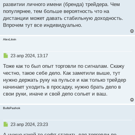
развитии личного имени (бренда) трейдера. Чем
т
популярнее, тем больше вероятность что на
дистанции может давать стабильную доходность.
Впрочем тут все индивидуально.
AlexLitvin
Н
23 апр 2024, 13:17
е
Тоже как то был опыт торговли по сигналам. Скажу
п
р
честно, такое себе дело. Как заметили выше, тут
о
нужно держать руку на пульсе и как только трейдер
ч
начинает уходить в просадку, нужно брать дело в
и
т
свои руки, иначе и свой депо сольет и ваш.
а
н
BullsPashok
н
ы
й
Н
23 апр 2024, 23:23
п
е
о
А нужно какой то софт ставить для торговли по
п