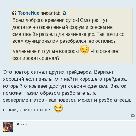
е
п
р
TepneHue
писал(а):
о
Всем доброго времени суток! Смотрю, тут
ч
достаточно оживленный форум и совсем не
и
т
«мертвый» раздел для начинающих. Так почти со
а
всем функционалом разобрался, но остались
н
н
маленькие и глупые вопросы
Что означает
ы
скопировать сигнал?
й
п
Это повтор сигнал других трейдеров. Вариант
о
с
хороший если знать или найти хорошего трейдера,
т
который открывает доступ к своим сделкам. Знаток
поможет таким образом разбогатеть, а
экспериментатор - как повезет, может и разбогатеешь
с ним, а может и нет
Stalevar