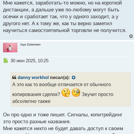
Мне кажется, заработать-то можно, но на короткой
т
дистанции, а дальше уже по-любому могут быть
осечки и сработает так, что у одного заходит, а у
другого нет. А к тому же, как ты верно заметил
научиться самостоятельной торговли не получится.
Izya Zukerman
Н
30 июн 2025, 10:25
е
п
р
danny workhol
писал(а):
о
А это как то вообще отличается от обычного
ч
и
копирования сделок?
Звучит просто
т
абсолютно также
а
н
н
Он про одно и тоже пишет. Сигналы, копитрейдинг
ы
это просто разные названия.
й
Мне кажется никто не будет давать доступ к своим
п