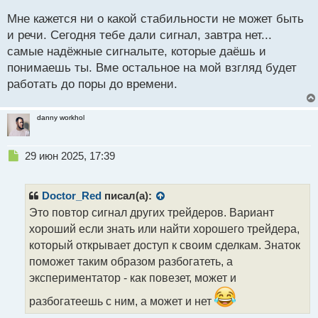
й
п
Мне кажется ни о какой стабильности не может быть
о
и речи. Сегодня тебе дали сигнал, завтра нет...
с
самые надёжные сигналыте, которые даёшь и
т
понимаешь ты. Вме остальное на мой взгляд будет
работать до поры до времени.
danny workhol
Н
29 июн 2025, 17:39
е
п
р
Doctor_Red
писал(а):
о
Это повтор сигнал других трейдеров. Вариант
ч
хороший если знать или найти хорошего трейдера,
и
т
который открывает доступ к своим сделкам. Знаток
а
поможет таким образом разбогатеть, а
н
экспериментатор - как повезет, может и
н
ы
разбогатеешь с ним, а может и нет
й