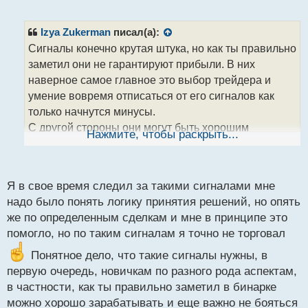
е
п
р
Izya Zukerman
писал(а):
о
Сигналы конечно крутая штука, но как ты правильно
ч
заметил они не гарантируют прибыли. В них
и
т
наверное самое главное это выбор трейдера и
а
умение вовремя отписаться от его сигналов как
н
только начнутся минусы.
н
С другой стороны они могут быть хорошим
ы
Нажмите, чтобы раскрыть...
й
примером "как нужно торговать" и того факта, что
п
на бинарных опционах действительно можно
о
хорошо зарабатывать.
с
Я в свое время следил за такими сигналами мне
т
надо было понять логику принятия решений, но опять
же по определенным сделкам и мне в принципе это
помогло, но по таким сигналам я точно не торговал
Понятное дело, что такие сигналы нужны, в
первую очередь, новичкам по разного рода аспектам,
в частности, как ты правильно заметил в бинарке
можно хорошо зарабатывать и еще важно не бояться