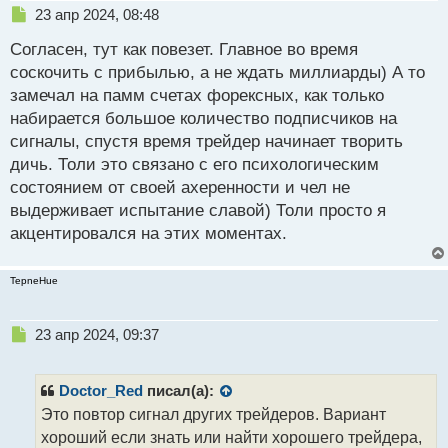
Н
23 апр 2024, 08:48
е
Согласен, тут как повезет. Главное во время
п
р
соскочить с прибылью, а не ждать миллиарды) А то
о
замечал на памм счетах форексных, как только
ч
набирается большое количество подписчиков на
и
т
сигналы, спустя время трейдер начинает творить
а
дичь. Толи это связано с его психологическим
н
состоянием от своей ахеренности и чел не
н
выдерживает испытание славой) Толи просто я
ы
й
акцентировался на этих моментах.
п
о
TepneHue
с
т
Н
23 апр 2024, 09:37
е
п
р
Doctor_Red
писал(а):
о
Это повтор сигнал других трейдеров. Вариант
ч
хороший если знать или найти хорошего трейдера,
и