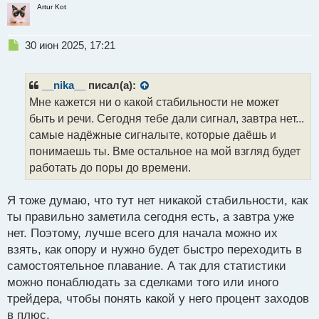
Artur Kot
Н
30 июн 2025, 17:21
е
п
р
__nika__
писал(а):
о
Мне кажется ни о какой стабильности не может
ч
быть и речи. Сегодня тебе дали сигнал, завтра нет...
и
т
самые надёжные сигналыте, которые даёшь и
а
понимаешь ты. Вме остальное на мой взгляд будет
н
работать до поры до времени.
н
ы
й
Я тоже думаю, что тут нет никакой стабильности, как
п
ты правильно заметила сегодня есть, а завтра уже
о
нет. Поэтому, лучше всего для начала можно их
с
взять, как опору и нужно будет быстро переходить в
т
самостоятельное плавание. А так для статистики
можно понаблюдать за сделками того или иного
трейдера, чтобы понять какой у него процент заходов
в плюс.