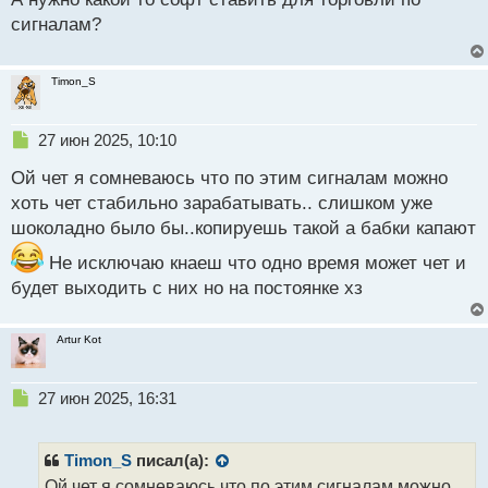
с
р
сигналам?
т
о
ч
и
Timon_S
т
а
н
Н
27 июн 2025, 10:10
н
е
ы
Ой чет я сомневаюсь что по этим сигналам можно
п
й
р
хоть чет стабильно зарабатывать.. слишком уже
п
о
шоколадно было бы..копируешь такой а бабки капают
о
ч
с
и
Не исключаю кнаеш что одно время может чет и
т
т
будет выходить с них но на постоянке хз
а
н
н
Artur Kot
ы
й
п
Н
27 июн 2025, 16:31
о
е
с
п
т
р
Timon_S
писал(а):
о
Ой чет я сомневаюсь что по этим сигналам можно