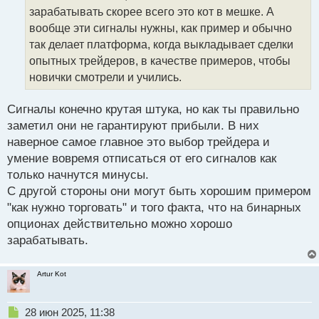
ч
зарабатывать скорее всего это кот в мешке. А
и
т
вообще эти сигналы нужны, как пример и обычно
а
так делает платформа, когда выкладывает сделки
н
опытных трейдеров, в качестве примеров, чтобы
н
новички смотрели и учились.
ы
й
п
Сигналы конечно крутая штука, но как ты правильно
о
заметил они не гарантируют прибыли. В них
с
наверное самое главное это выбор трейдера и
т
умение вовремя отписаться от его сигналов как
только начнутся минусы.
С другой стороны они могут быть хорошим примером
"как нужно торговать" и того факта, что на бинарных
опционах действительно можно хорошо
зарабатывать.
Artur Kot
Н
28 июн 2025, 11:38