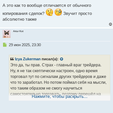
п
А это как то вообще отличается от обычного
о
с
копирования сделок?
Звучит просто
т
абсолютно также
Artur Kot
Н
29 июн 2025, 23:30
е
п
р
Izya Zukerman
писал(а):
о
Это да, ты прав. Страх - главный враг трейдера.
ч
Ну, я не так скептически настроен, одно время
и
т
торговал тут по сигналам других трейдеров и даже
а
что то заработал. Но потом поймал себя на мысли,
н
что таким образом не смогу научиться
н
самостоятельно торговать, поэтому перешёл на
ы
Нажмите, чтобы раскрыть...
й
свою торговлю. А если кому то без разницы и
п
главное деньги, то можно и подключаться к
о
сигналам ,что то да заработают.
с