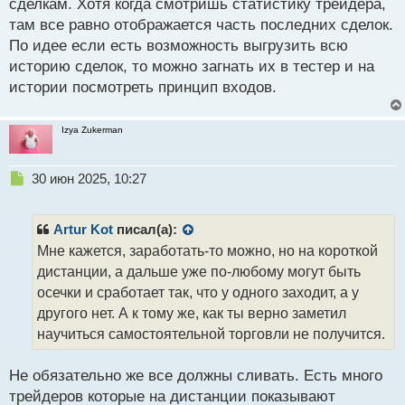
сделкам. Хотя когда смотришь статистику трейдера,
о
с
там все равно отображается часть последних сделок.
т
По идее если есть возможность выгрузить всю
историю сделок, то можно загнать их в тестер и на
истории посмотреть принцип входов.
Izya Zukerman
Н
30 июн 2025, 10:27
е
п
р
Artur Kot
писал(а):
о
Мне кажется, заработать-то можно, но на короткой
ч
дистанции, а дальше уже по-любому могут быть
и
т
осечки и сработает так, что у одного заходит, а у
а
другого нет. А к тому же, как ты верно заметил
н
научиться самостоятельной торговли не получится.
н
ы
й
Не обязательно же все должны сливать. Есть много
п
трейдеров которые на дистанции показывают