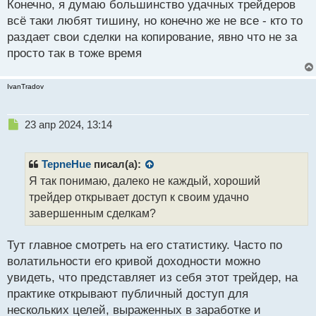
Конечно, я думаю большинство удачных трейдеров
н
всё таки любят тишину, но конечно же не все - кто то
ы
й
раздает свои сделки на копирование, явно что не за
п
просто так в тоже время
о
с
т
IvanTradov
Н
23 апр 2024, 13:14
е
п
р
TepneHue
писал(а):
о
Я так понимаю, далеко не каждый, хороший
ч
трейдер открывает доступ к своим удачно
и
т
завершенным сделкам?
а
н
Тут главное смотреть на его статистику. Часто по
н
волатильности его кривой доходности можно
ы
й
увидеть, что представляет из себя этот трейдер, на
п
практике открывают публичный доступ для
о
нескольких целей, выраженных в заработке и
с