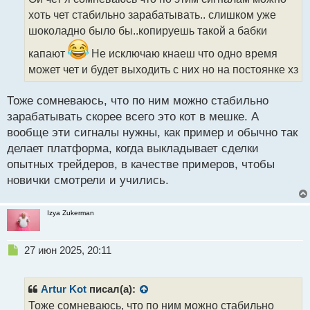
ч
хоть чет стабильно зарабатывать.. слишком уже
и
т
шоколадно было бы..копируешь такой а бабки
а
капают
Не исключаю кнаеш что одно время
н
н
может чет и будет выходить с них но на постоянке хз
ы
й
Тоже сомневаюсь, что по ним можно стабильно
п
зарабатывать скорее всего это кот в мешке. А
о
с
вообще эти сигналы нужны, как пример и обычно так
т
делает платформа, когда выкладывает сделки
опытных трейдеров, в качестве примеров, чтобы
новички смотрели и учились.
Izya Zukerman
Н
27 июн 2025, 20:11
е
п
р
Artur Kot
писал(а):
о
Тоже сомневаюсь, что по ним можно стабильно