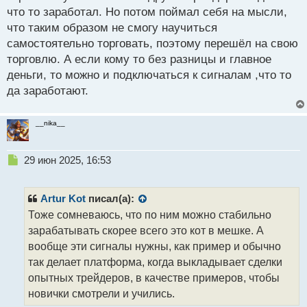
что то заработал. Но потом поймал себя на мысли,
что таким образом не смогу научиться
самостоятельно торговать, поэтому перешёл на свою
торговлю. А если кому то без разницы и главное
деньги, то можно и подключаться к сигналам ,что то
да заработают.
__nika__
Н
29 июн 2025, 16:53
е
п
р
Artur Kot
писал(а):
о
Тоже сомневаюсь, что по ним можно стабильно
ч
зарабатывать скорее всего это кот в мешке. А
и
т
вообще эти сигналы нужны, как пример и обычно
а
так делает платформа, когда выкладывает сделки
н
опытных трейдеров, в качестве примеров, чтобы
н
новички смотрели и учились.
ы