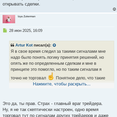
открывать сделки.
Izya Zukerman
Н
28 июн 2025, 16:09
е
п
р
Artur Kot
писал(а):
о
Я в свое время следил за такими сигналами мне
ч
надо было понять логику принятия решений, но
и
т
опять же по определенным сделкам и мне в
а
принципе это помогло, но по таким сигналам я
н
н
точно не торговал
Понятное дело, что такие
ы
сигналы нужны, в первую очередь, новичкам по
Нажмите, чтобы раскрыть...
й
разного рода аспектам, в частности, как ты
п
правильно заметил в бинарке можно хорошо
о
с
зарабатывать и еще важно не бояться открывать
Это да, ты прав. Страх - главный враг трейдера.
т
сделки.
Ну, я не так скептически настроен, одно время
торговал тут по сигналам других трейдеров и даже