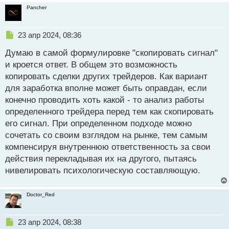
Pancher
Н
23 апр 2024, 08:36
е
Думаю в самой формулировке "скопировать сигнал"
п
р
и кроется ответ. В общем это возможность
о
копировать сделки других трейдеров. Как вариант
ч
для заработка вполне может быть оправдан, если
и
т
конечно проводить хоть какой - то анализ работы
а
определенного трейдера перед тем как скопировать
н
его сигнал. При определенном подходе можно
н
сочетать со своим взглядом на рынке, тем самым
ы
й
компенсируя внутреннюю ответственность за свои
п
действия перекладывая их на другого, пытаясь
о
нивелировать психологическую составляющую.
с
т
Doctor_Red
Н
23 апр 2024, 08:38