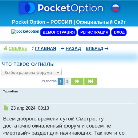
Pocket Option – РОССИЯ | Официальный Сайт
ДЕМОНСТРАЦИЯ
РЕГИСТРАЦИЯ
ВХОД
🍏
СВЕЖЕЕ
⤴️
ГЛАВНАЯ
⬅️
НАЗАД
ВПЕРЕД
➡️
Что такое сигналы
Выбор раздела форума
1
2
След.
След.
39 постов
TepneHue
Н
23 апр 2024, 08:13
е
Всем доброго времени суток! Смотрю, тут
п
р
достаточно оживленный форум и совсем не
о
«мертвый» раздел для начинающих. Так почти со
ч