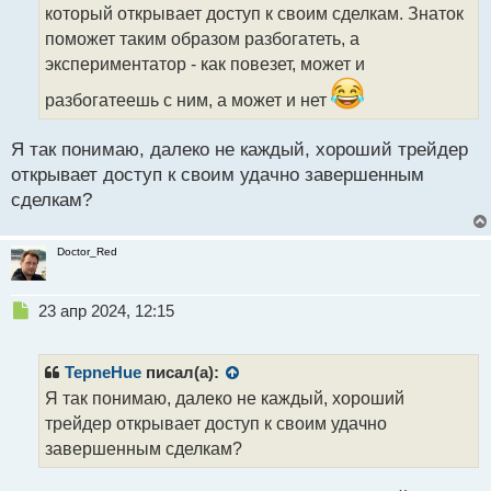
т
который открывает доступ к своим сделкам. Знаток
а
поможет таким образом разбогатеть, а
н
экспериментатор - как повезет, может и
н
ы
разбогатеешь с ним, а может и нет
й
п
Я так понимаю, далеко не каждый, хороший трейдер
о
с
открывает доступ к своим удачно завершенным
т
сделкам?
Doctor_Red
Н
23 апр 2024, 12:15
е
п
р
TepneHue
писал(а):
о
Я так понимаю, далеко не каждый, хороший
ч
трейдер открывает доступ к своим удачно
и
т
завершенным сделкам?
а
н