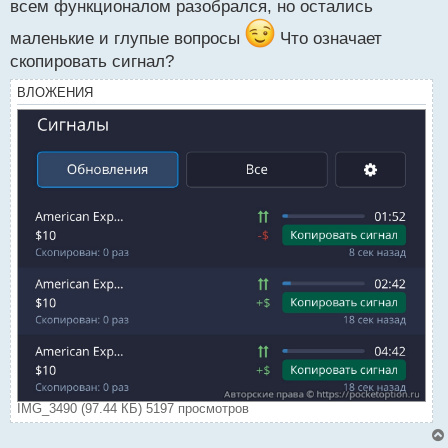
всем функционалом разобрался, но остались
и
т
маленькие и глупые вопросы
Что означает
а
скопировать сигнал?
н
н
ВЛОЖЕНИЯ
ы
й
п
о
с
т
IMG_3490 (97.44 КБ) 5197 просмотров