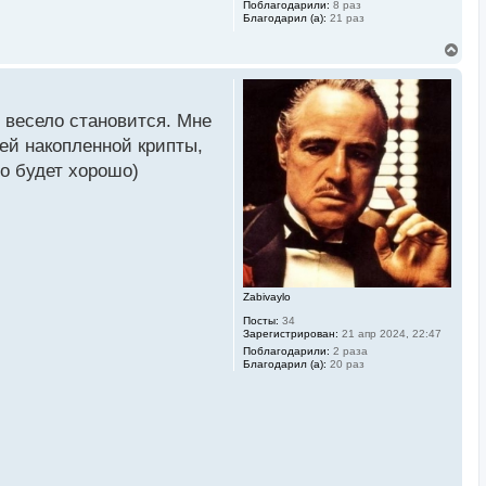
ь
Поблагодарили:
8 раз
Благодарил (а):
21 раз
с
я
В
к
е
н
р
а
н
ч
у
а
е весело становится. Мне
т
л
ь
у
сей накопленной крипты,
с
то будет хорошо)
я
к
н
а
ч
а
л
у
Zabivaylo
Посты:
34
Зарегистрирован:
21 апр 2024, 22:47
Поблагодарили:
2 раза
Благодарил (а):
20 раз