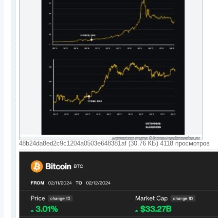
48b24da8ed2c9c1204a0503e648381af (30.76 КБ) 4118 просмотров