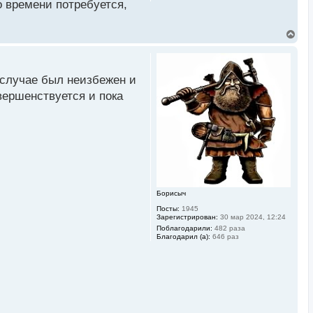
о времени потребуется,
я
к
н
а
В
ч
е
а
р
л
н
у
у
 случае был неизбежен и
т
ь
овершенствуется и пока
с
я
к
н
а
ч
а
л
у
Борисыч
Посты:
1945
Зарегистрирован:
30 мар 2024, 12:24
Поблагодарили:
482 раза
Благодарил (а):
646 раз