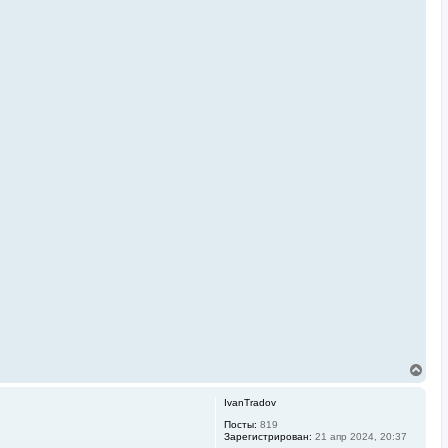
В
е
р
IvanTradov
н
у
Посты:
819
Зарегистрирован:
21 апр 2024, 20:37
т