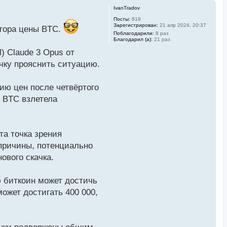
IvanTradov
Посты:
819
Зарегистрирован:
21 апр 2024, 20:37
ктора цены BTC.
Поблагодарили:
8 раз
Благодарил (а):
21 раз
 Claude 3 Opus от
чку прояснить ситуацию.
нию цен после четвёртого
ь BTC взлетела
та точка зрения
 причины, потенциально
ового скачка.
ю биткоин может достичь
может достигать 400 000,