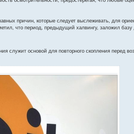
мость осмотрительности, предостерегая, что любые оц
лавных причин, которые следует выслеживать, для орие
отметил, что период, предыдущий халвингу, заложил ба
ения служит основой для повторного скопления перед в