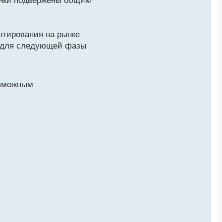
енки подвержены общим
нтирования на рынке
зу для следующей фазы
озможным