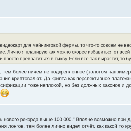
у видеокарт для майнинговой фермы, то что-то совсем не ве
ние. Лично я планирую как можно скорее избавиться от всей
 просто превратиться в тыкву. Если все-так вырастит, то б
" , тем более ничем не подкрепленное (золотом наприме
ния криптовалют. Да крипта как перспективное платежн
рсификации тоже неплохой, но без должных законов и до
.
ь нового рекорда выше 100 000." Вполне возможно при 
 лонгов, тем более лично видел отчёт, как какой то кр