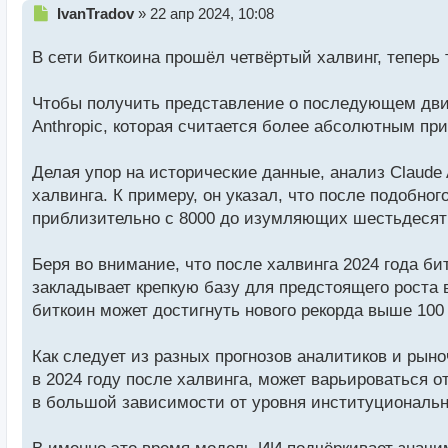
Н
IvanTradov
»
22 апр 2024, 10:08
е
п
В сети биткоина прошёл четвёртый халвинг, теперь
р
о
Чтобы получить представление о последующем движ
ч
и
Anthropic, которая считается более абсолютным пр
т
а
Делая упор на исторические данные, анализ Claude 
н
н
халвинга. К примеру, он указал, что после подобно
ы
приблизительно с 8000 до изумляющих шестьдесят 
й
п
Беря во внимание, что после халвинга 2024 года бит
о
с
закладывает крепкую базу для предстоящего роста 
т
биткоин может достигнуть нового рекорда выше 100 
Как следует из разных прогнозов аналитиков и рын
в 2024 году после халвинга, может варьироваться от
в большой зависимости от уровня институциональн