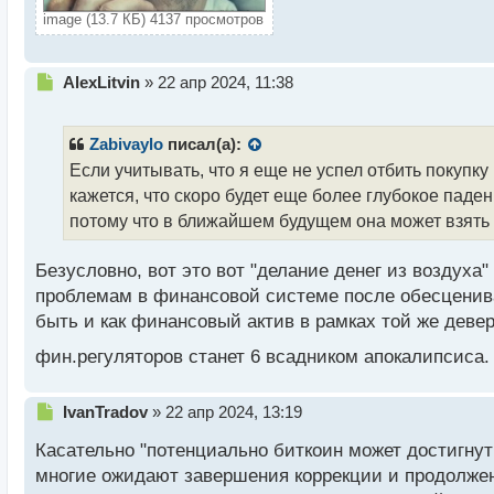
image (13.7 КБ) 4137 просмотров
Н
AlexLitvin
»
22 апр 2024, 11:38
е
п
р
Zabivaylo
писал(а):
о
Если учитывать, что я еще не успел отбить покупк
ч
кажется, что скоро будет еще более глубокое паде
и
т
потому что в ближайшем будущем она может взять и
а
н
Безусловно, вот это вот "делание денег из воздуха
н
проблемам в финансовой системе после обесценива
ы
й
быть и как финансовый актив в рамках той же деве
п
фин.регуляторов станет 6 всадником апокалипсиса
о
с
т
Н
IvanTradov
»
22 апр 2024, 13:19
е
Касательно "потенциально биткоин может достигнут
п
р
многие ожидают завершения коррекции и продолжения
о