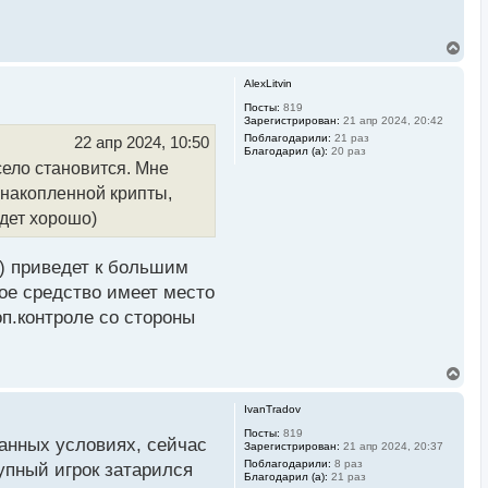
В
е
р
AlexLitvin
н
у
Посты:
819
Зарегистрирован:
21 апр 2024, 20:42
т
ь
Поблагодарили:
21 раз
22 апр 2024, 10:50
Благодарил (а):
20 раз
с
село становится. Мне
я
к
 накопленной крипты,
н
а
удет хорошо)
ч
а
л
р) приведет к большим
у
ое средство имеет место
п.контроле со стороны
В
е
р
IvanTradov
н
у
Посты:
819
данных условиях, сейчас
Зарегистрирован:
21 апр 2024, 20:37
т
ь
Поблагодарили:
8 раз
упный игрок затарился
Благодарил (а):
21 раз
с