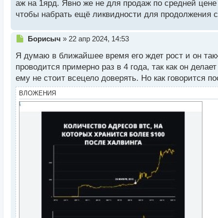
аж на 1ярд. Явно же не для продаж по средней цене 
ч
чтобы набрать ещё ликвидности для продолжения с
и
т
а
Н
Борисыч
»
22 апр 2024, 14:53
н
е
н
Я думаю в ближайшее время его ждет рост и он так
п
ы
р
проводится примерно раз в 4 года, так как он делае
й
о
п
ему не стоит всецело доверять. Но как говорится 
ч
о
и
ВЛОЖЕНИЯ
с
т
т
а
н
н
ы
й
п
о
с
т