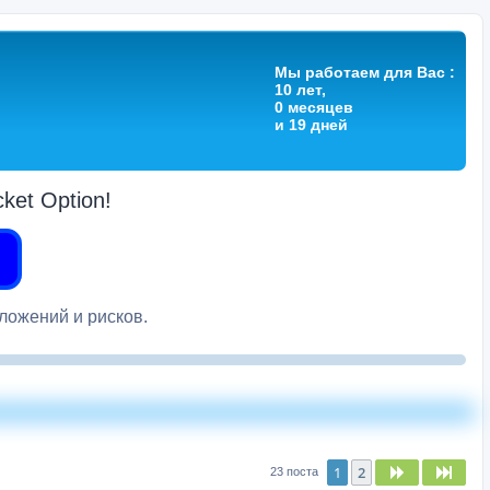
Мы работаем для Вас :
10 лет,
0 месяцев
и 19 дней
et Option!
вложений и рисков.
1
2
След.
След
23 поста