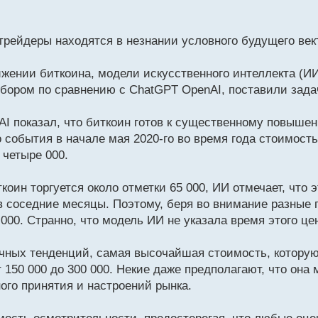
 трейдеры находятся в незнании условного будущего ве
ении биткоина, модели искусственного интеллекта (ИИ)
ибором по сравнению с ChatGPT OpenAI, поставили зада
AI показал, что биткоин готов к существенному повыше
го события в начале мая 2020-го во время года стоимост
четыре 000.
коин торгуется около отметки 65 000, ИИ отмечает, что э
в соседние месяцы. Поэтому, беря во внимание разные
000. Странно, что модель ИИ не указала время этого цен
очных тенденций, самая высочайшая стоимость, котору
 150 000 до 300 000. Некие даже предполагают, что она 
ого принятия и настроений рынка.