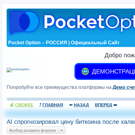
Pocket Option – РОССИЯ | Официальный Сайт
Добро пож
ДЕМОНСТРАЦ
Попробуйте все преимущества платформы на
Демо сче
🍏
СВЕЖЕЕ
⤴️
ГЛАВНАЯ
⬅️
НАЗАД
ВПЕРЕД
➡️
AI спрогнозировал цену биткоина после халв
Выбор раздела форума