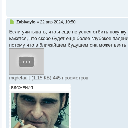
р
о
ч
и
Н
Zabivaylo
»
22 апр 2024, 10:50
т
е
а
Если учитывать, что я еще не успел отбить покупку
п
н
р
н
кажется, что скоро будет еще более глубокое паден
о
ы
потому что в ближайшем будущем она может взять и 
ч
й
и
п
т
о
а
с
н
т
н
mqdefault (1.15 КБ) 445 просмотров
ы
й
ВЛОЖЕНИЯ
п
о
с
т