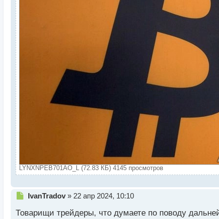
LYNXNPEB701AO_L (72.83 КБ) 4145 просмотров
Н
IvanTradov
»
22 апр 2024, 10:10
е
Товарищи трейдеры, что думаете по поводу дальне
п