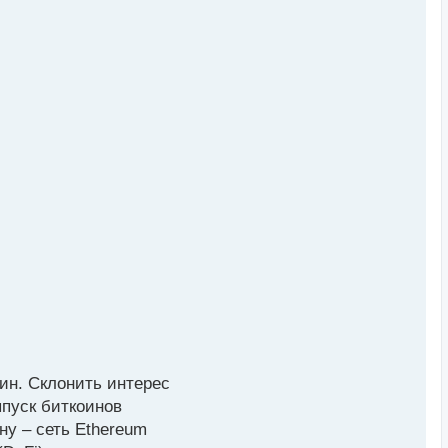
а
ч
а
л
у
ин. Склонить интерес
ыпуск биткоинов
ну – сеть Ethereum