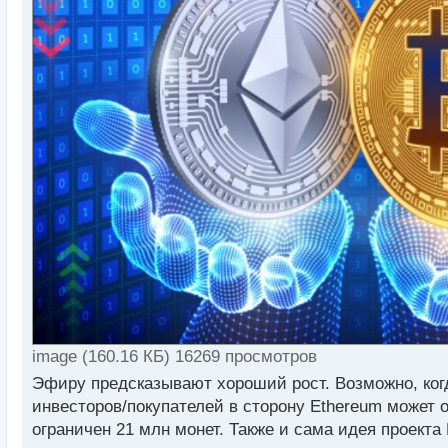
т
а
н
н
ы
й
п
о
с
т
image (160.16 КБ) 16269 просмотров
Эфиру предсказывают хороший рост. Возможно, ког
инвесторов/покупателей в сторону Ethereum может 
ограничен 21 млн монет. Также и сама идея проекта