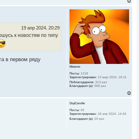
В
е
р
н
у
т
ь
19 апр 2024, 20:29
с
ошусь к новостям по типу
я
к
н
а
ч
а
та в первом ряду
л
у
Misterio
Посты:
1218
Зарегистрирован:
13 мар 2024, 18:11
Поблагодарили:
313 раз
Благодарил (а):
568 раз
В
е
р
DojiCandle
н
у
Посты:
65
Зарегистрирован:
18 апр 2024, 14:44
т
ь
Благодарил (а):
20 раз
с
я
к
н