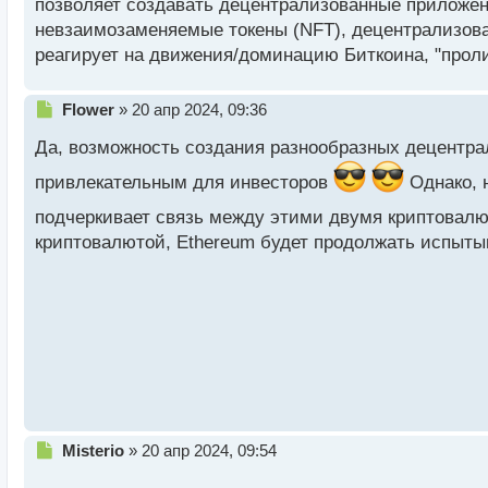
позволяет создавать децентрализованные приложен
невзаимозаменяемые токены (NFT), децентрализова
реагирует на движения/доминацию Биткоина, "проли
Н
Flower
»
20 апр 2024, 09:36
е
Да, возможность создания разнообразных децентра
п
р
привлекательным для инвесторов
Однако, н
о
ч
подчеркивает связь между этими двумя криптовал
и
криптовалютой, Ethereum будет продолжать испыты
т
а
н
н
ы
й
п
о
с
т
Н
Misterio
»
20 апр 2024, 09:54
е