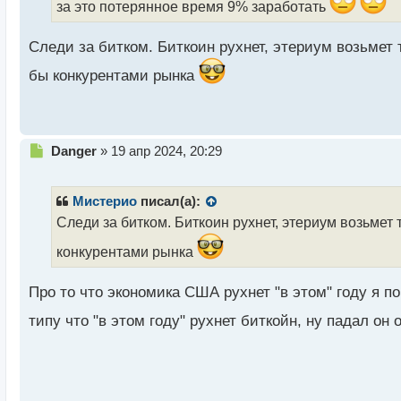
за это потерянное время 9% заработать
а
н
н
Следи за битком. Биткоин рухнет, этериум возьмет
ы
бы конкурентами рынка
й
п
о
с
т
Н
Danger
»
19 апр 2024, 20:29
е
п
р
Мистерио
писал(а):
о
Следи за битком. Биткоин рухнет, этериум возьме
ч
и
конкурентами рынка
т
а
Про то что экономика США рухнет "в этом" году я п
н
н
типу что "в этом году" рухнет биткойн, ну падал он
ы
й
п
о
с