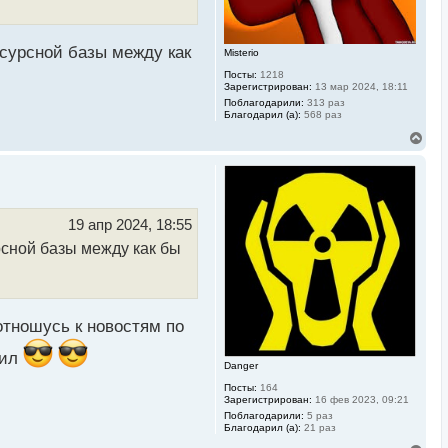
ч
а
л
у
есурсной базы между как
Misterio
Посты:
1218
Зарегистрирован:
13 мар 2024, 18:11
Поблагодарили:
313 раз
Благодарил (а):
568 раз
В
е
р
н
у
т
ь
19 апр 2024, 18:55
с
рсной базы между как бы
я
к
н
а
ч
а
отношусь к новостям по
л
у
вил
Danger
Посты:
164
Зарегистрирован:
16 фев 2023, 09:21
Поблагодарили:
5 раз
Благодарил (а):
21 раз