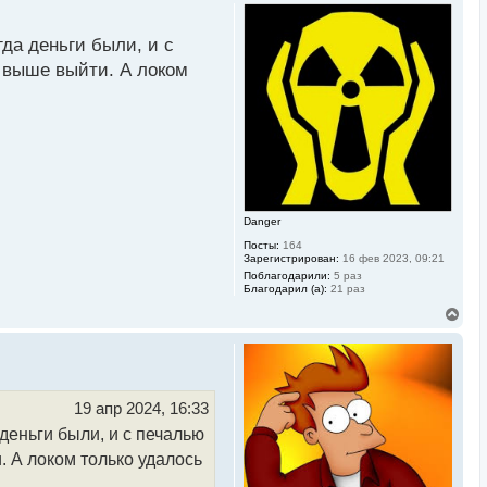
р
н
у
да деньги были, и с
т
ь
и выше выйти. А локом
с
я
к
н
а
ч
а
л
у
Danger
Посты:
164
Зарегистрирован:
16 фев 2023, 09:21
Поблагодарили:
5 раз
Благодарил (а):
21 раз
В
е
р
н
у
т
ь
19 апр 2024, 16:33
с
деньги были, и с печалью
я
к
. А локом только удалось
н
а