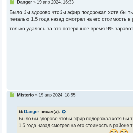
Н
Danger
»
19 апр 2024, 16:33
е
Было бы здорово чтобы эфир подорожал хотя бы тыся
п
р
печалью 1,5 года назад смотрел на его стоимость в
о
только удалось за это потерянное время 9% зарабо
ч
и
т
а
н
н
ы
й
п
о
с
т
Н
Misterio
»
19 апр 2024, 18:55
е
п
р
Danger
писал(а):
о
Было бы здорово чтобы эфир подорожал хотя бы тыс
ч
1,5 года назад смотрел на его стоимость в районе 
и
т