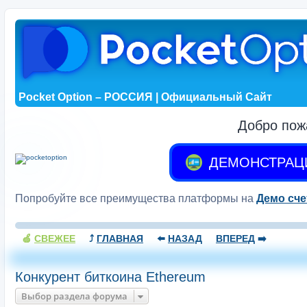
Pocket Option – РОССИЯ | Официальный Сайт
Добро пож
ДЕМОНСТРАЦ
Попробуйте все преимущества платформы на
Демо сче
🍏
СВЕЖЕЕ
⤴️
ГЛАВНАЯ
⬅️
НАЗАД
ВПЕРЕД
➡️
Конкурент биткоина Ethereum
Выбор раздела форума