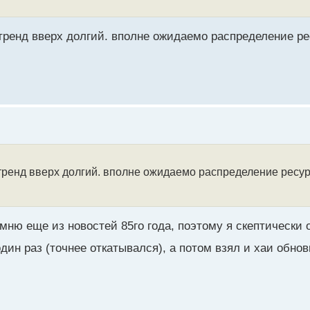
 тренд вверх долгий. вполне ожидаемо распределение р
т тренд вверх долгий. вполне ожидаемо распределение ресу
омню еще из новостей 85го года, поэтому я скептически 
 один раз (точнее откатывался), а потом взял и хаи обно