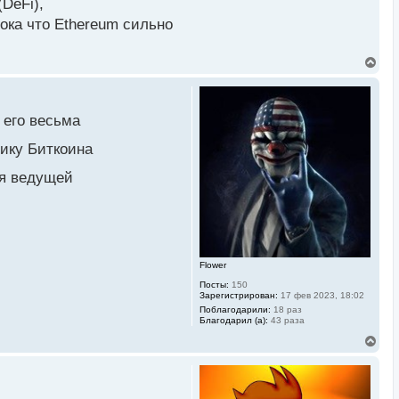
DeFi),
ока что Ethereum сильно
В
е
р
н
у
 его весьма
т
ь
мику Биткоина
с
я
к
ся ведущей
н
а
ч
а
л
у
Flower
Посты:
150
Зарегистрирован:
17 фев 2023, 18:02
Поблагодарили:
18 раз
Благодарил (а):
43 раза
В
е
р
н
у