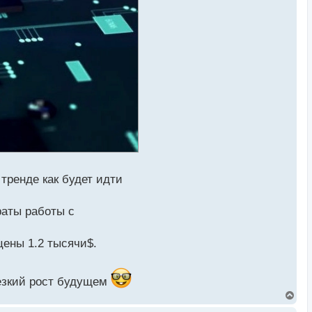
 тренде как будет идти
раты работы с
цены 1.2 тысячи$.
резкий рост будущем
В
е