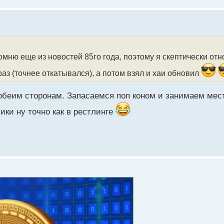
омню еще из новостей 85го года, поэтому я скептически отн
 раз (точнее откатывался), а потом взял и хаи обновил
т обеим сторонам. Запасаемся поп коном и занимаем мес
ики ну точно как в рестлинге