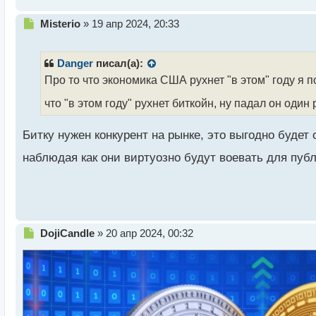
т
Н
Misterio
»
19 апр 2024, 20:33
е
п
р
Danger
писал(а):
о
Про то что экономика США рухнет "в этом" году я п
ч
и
что "в этом году" рухнет биткойн, ну падал он один
т
а
Битку нужен конкурент на рынке, это выгодно буде
н
н
наблюдая как они виртуозно будут воевать для публ
ы
й
п
о
с
т
Н
DojiCandle
»
20 апр 2024, 00:32
е
п
р
о
ч
и