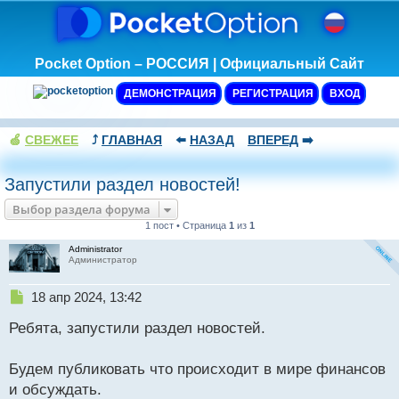
Pocket Option – РОССИЯ | Официальный Сайт
ДЕМОНСТРАЦИЯ
РЕГИСТРАЦИЯ
ВХОД
🍏
СВЕЖЕЕ
⤴️
ГЛАВНАЯ
⬅️
НАЗАД
ВПЕРЕД
➡️
Запустили раздел новостей!
Выбор раздела форума
1 пост • Страница
1
из
1
Administrator
Администратор
Н
18 апр 2024, 13:42
е
Ребята, запустили раздел новостей.
п
р
о
Будем публиковать что происходит в мире финансов
ч
и обсуждать.
и