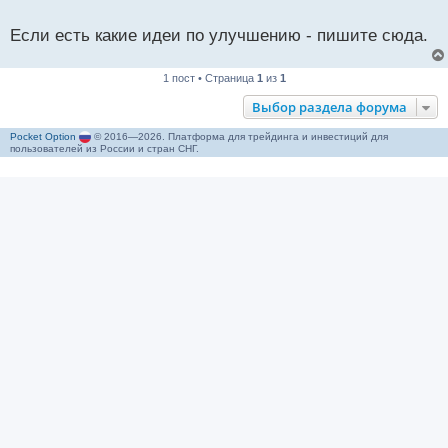
т
а
Если есть какие идеи по улучшению - пишите сюда.
н
н
1 пост • Страница
1
из
1
ы
й
Выбор раздела форума
п
о
Pocket Option
© 2016—2026. Платформа для трейдинга и инвестиций для
пользователей из России и стран СНГ.
с
т