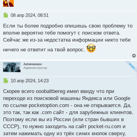
т
а
н
Н
08 апр 2024, 08:51
н
е
ы
Если ты более подробно опишешь свою проблему то
п
й
р
вполне вероятно тебе помогут с поиском ответа.
п
о
Сейчас же из-за недостатка информации никто тебе
о
ч
с
и
ничего не ответит на твой вопрос.
т
т
а
н
Administrator
Администратор
н
ы
Н
10 апр 2024, 14:23
й
е
п
Скорее всего ooobaltbereg имел ввиду что при
п
о
р
с
переходе из поисковой машины Яндекса или Google
о
т
по ссылке pocketoption.соm - она не открывается. Да,
ч
это так, так как .соm сайт - для зарубежных клиентов.
и
т
Поэтому если вы из России (или стран бывших в
а
СССР), то нужно заходить на сайт pocket-ru.com и
н
затем нажимать одну из трёх синих кнопок сверху,
н