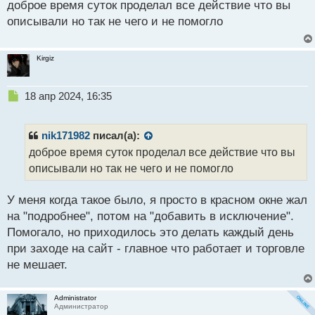
доброе время суток проделал все действие что вы
п
р
описывали но так не чего и не помогло
о
ч
и
Kirgiz
т
а
н
Н
18 апр 2024, 16:35
н
е
ы
п
й
р
nik171982
писал(а):
п
о
доброе время суток проделал все действие что вы
о
ч
описывали но так не чего и не помогло
с
и
т
т
а
У меня когда такое было, я просто в красном окне жал
н
на "подробнее", потом на "добавить в исключение".
н
Помогало, но приходилось это делать каждый день
ы
й
при заходе на сайт - главное что работает и торговле
п
не мешает.
о
с
т
Administrator
Администратор