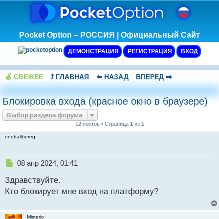
Pocket Option – РОССИЯ | Официальный Сайт
ДЕМОНСТРАЦИЯ
РЕГИСТРАЦИЯ
ВХОД
🍏
СВЕЖЕЕ
⤴️
ГЛАВНАЯ
⬅️
НАЗАД
ВПЕРЕД
➡️
Блокировка входа (красное окно в браузере)
Выбор раздела форума
12 постов • Страница
1
из
1
ooobaltbereg
Н
08 апр 2024, 01:41
е
Здравствуйте.
п
р
Кто блокирует мне вход на платформу?
о
ч
и
Misterio