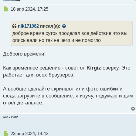
Н
18 апр 2024, 17:25
е
п
р
nik171982
писал(а):
о
доброе время суток проделал все действие что вы
ч
описывали но так не чего и не помогло
и
т
а
Доброго времени!
н
н
Как временное решение - совет от
Kirgiz
сверху. Это
ы
й
работает для всех браузеров.
п
о
А вообще сделайте скриншот или фото ошибки и
с
сюда загрузите в сообщение, я изучу, подумаю и дам
т
ответ детальнее.
nik171982
Н
23 апр 2024, 14:42