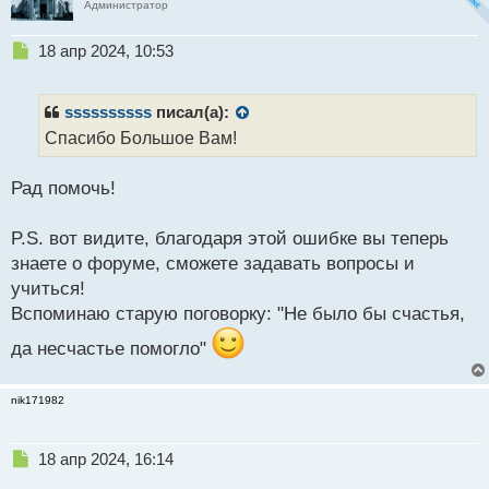
т
Администратор
а
н
Н
18 апр 2024, 10:53
н
е
ы
п
й
р
ssssssssss
писал(а):
п
о
Спасибо Большое Вам!
о
ч
с
и
т
Рад помочь!
т
а
н
P.S. вот видите, благодаря этой ошибке вы теперь
н
знаете о форуме, сможете задавать вопросы и
ы
й
учиться!
п
Вспоминаю старую поговорку: "Не было бы счастья,
о
с
да несчастье помогло"
т
nik171982
Н
18 апр 2024, 16:14
е