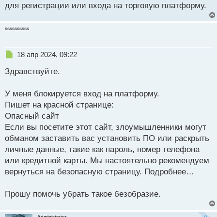
для регистрации или входа на торговую платформу.
ы
й
п
ssssssssss
о
с
т
Н
18 апр 2024, 09:22
е
Здравствуйте.
п
р
о
У меня блокируется вход на платформу.
ч
Пишет на красной странице:
и
т
Опасный сайт
а
Если вы посетите этот сайт, злоумышленники могут
н
обманом заставить вас установить ПО или раскрыть
н
личные данные, такие как пароль, номер телефона
ы
й
или кредитной карты. Мы настоятельно рекомендуем
п
вернуться на безопасную страницу. Подробнее…
о
с
Прошу помочь убрать такое безобразие.
т
Administrator