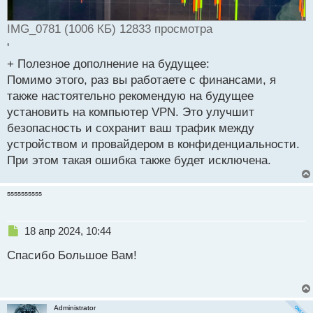
IMG_0781 (1006 КБ) 12833 просмотра
'
+ Полезное дополнение на будущее:
Помимо этого, раз вы работаете с финансами, я
также настоятельно рекомендую на будущее
установить на компьютер VPN. Это улучшит
безопасность и сохранит ваш трафик между
устройством и провайдером в конфиденциальности.
При этом такая ошибка также будет исключена.
ssssssssss
Н
18 апр 2024, 10:44
е
Спасибо Большое Вам!
п
р
о
ч
и
Administrator