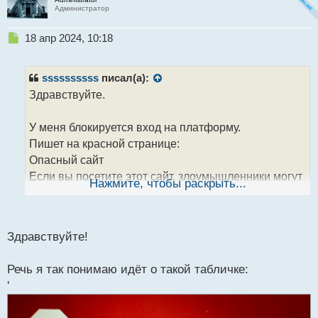
Администратор
Н
18 апр 2024, 10:18
е
п
р
ssssssssss
писал(а):
о
Здравствуйте.
ч
и
т
У меня блокируется вход на платформу.
а
Пишет на красной странице:
н
Опасный сайт
н
Если вы посетите этот сайт, злоумышленники могут
ы
Нажмите, чтобы раскрыть...
й
обманом заставить вас установить ПО или
п
раскрыть личные данные, такие как пароль, номер
о
телефона или кредитной карты. Мы настоятельно
с
Здравствуйте!
рекомендуем вернуться на безопасную страницу.
т
Подробнее…
Речь я так понимаю идёт о такой табличке:
'
Прошу помочь убрать такое безобразие.