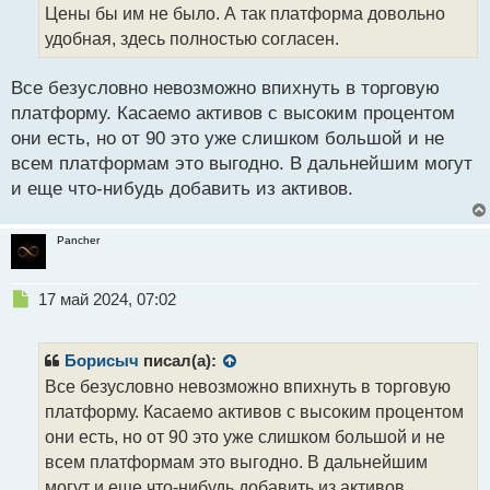
Цены бы им не было. А так платформа довольно
ы
й
удобная, здесь полностью согласен.
п
о
Все безусловно невозможно впихнуть в торговую
с
платформу. Касаемо активов с высоким процентом
т
они есть, но от 90 это уже слишком большой и не
всем платформам это выгодно. В дальнейшим могут
и еще что-нибудь добавить из активов.
Pancher
Н
17 май 2024, 07:02
е
п
р
Борисыч
писал(а):
о
Все безусловно невозможно впихнуть в торговую
ч
платформу. Касаемо активов с высоким процентом
и
т
они есть, но от 90 это уже слишком большой и не
а
всем платформам это выгодно. В дальнейшим
н
могут и еще что-нибудь добавить из активов.