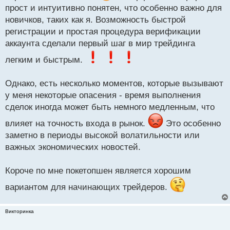
и
прост и интуитивно понятен, что особенно важно для
т
новичков, таких как я. Возможность быстрой
а
регистрации и простая процедура верификации
н
н
аккаунта сделали первый шаг в мир трейдинга
ы
легким и быстрым.
й
п
о
Однако, есть несколько моментов, которые вызывают
с
у меня некоторые опасения - время выполнения
т
сделок иногда может быть немного медленным, что
влияет на точность входа в рынок.
Это особенно
заметно в периоды высокой волатильности или
важных экономических новостей.
Короче по мне покетопшен является хорошим
вариантом для начинающих трейдеров.
Викторинка