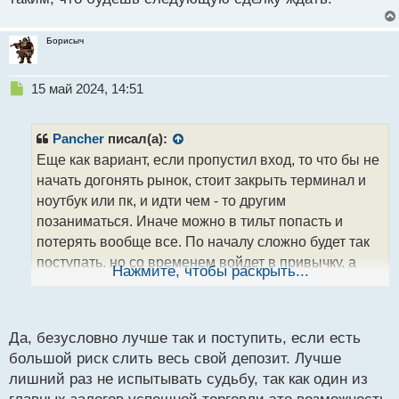
Борисыч
Н
15 май 2024, 14:51
е
п
р
Pancher
писал(а):
о
Еще как вариант, если пропустил вход, то что бы не
ч
начать догонять рынок, стоит закрыть терминал и
и
т
ноутбук или пк, и идти чем - то другим
а
позаниматься. Иначе можно в тильт попасть и
н
потерять вообще все. По началу сложно будет так
н
поступать, но со временем войдет в привычку, а
ы
Нажмите, чтобы раскрыть...
й
спустя какой то промежуток и выключать терминал
п
не придется. А затем и эмоциональный фон будет
о
таким, что будешь следующую сделку ждать.
с
Да, безусловно лучше так и поступить, если есть
т
большой риск слить весь свой депозит. Лучше
лишний раз не испытывать судьбу, так как один из