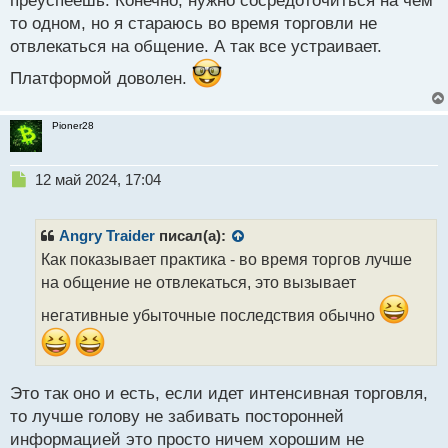
преуспеешь. Конечно, нужно сосредоточиться на чем
т
то одном, но я стараюсь во время торговли не
отвлекаться на общение. А так все устраивает.
Платформой доволен.
Pioner28
Н
12 май 2024, 17:04
е
п
р
Angry Traider
писал(а):
о
Как показывает практика - во время торгов лучше
ч
на общение не отвлекаться, это вызывает
и
т
негативные убыточные последствия обычно
а
н
н
ы
Это так оно и есть, если идет интенсивная торговля,
й
п
то лучше голову не забивать посторонней
о
информацией это просто ничем хорошим не