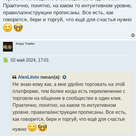
ч
Практично, понятно, на каком то интуитивном уровне,
и
т
правила/инструкции прописаны. Все есть, как
а
говорится, бери и торгуй, что ещё для счастья нужно
н
н
ы
й
Angry Traider
п
о
с
Н
02 май 2024, 17:01
т
е
п
р
AlexLitvin
писал(а):
о
Не знаю кому как, а мне удобно торговать на этой
ч
платформе, тем более когда есть переключение с
и
т
торговли на общение в сообществе в один клик.
а
Практично, понятно, на каком то интуитивном
н
уровне, правила/инструкции прописаны. Все есть,
н
как говорится, бери и торгуй, что ещё для счастья
ы
й
нужно
п