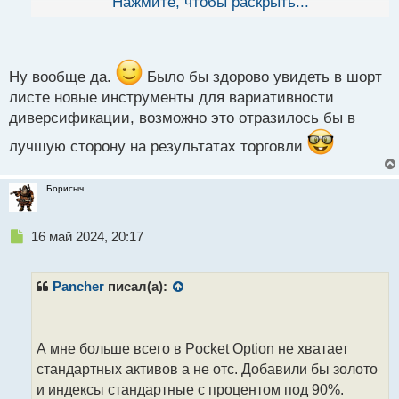
Нажмите, чтобы раскрыть...
й
прописаны, но они под знаком N/A, вроде как в
п
функционал встроены, но пока нет котиров. Есть
о
надежда что в скором времени появятся, но когда
с
не известно.
т
Ну вообще да.
Было бы здорово увидеть в шорт
листе новые инструменты для вариативности
диверсификации, возможно это отразилось бы в
лучшую сторону на результатах торговли
Борисыч
Н
16 май 2024, 20:17
е
п
р
Pancher
писал(а):
о
ч
и
т
А мне больше всего в Pocket Option не хватает
а
стандартных активов а не отс. Добавили бы золото
н
и индексы стандартные с процентом под 90%.
н