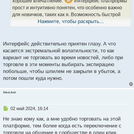
хорошее впечатление.
Интерфейс платформы
а
прост и интуитивно понятен, что особенно важно
н
н
для новичков, таких как я. Возможность быстрой
ы
регистрации и простая процедура верификации
Нажмите, чтобы раскрыть...
й
аккаунта сделали первый шаг в мир трейдинга
п
о
легким и быстрым.
с
Интерфейс действительно приятен глазу. А что
т
касается экстремальной волатильности, то как
Однако, есть несколько моментов, которые
вариант не торговать во время новостей, либо при
вызывают у меня некоторые опасения - время
торговле в эти моменты выбирать экспирацию
выполнения сделок иногда может быть немного
побольше, чтобы шпилем не закрыли в убыток, а
медленным, что влияет на точность входа в рынок.
потом пошли куда нужно.
Это особенно заметно в периоды высокой
волатильности или важных экономических
AlexLitvin
новостей.
Н
02 май 2024, 16:14
Короче по мне покетопшен является хорошим
е
Не знаю кому как, а мне удобно торговать на этой
п
вариантом для начинающих трейдеров.
р
платформе, тем более когда есть переключение с
о
торговли на общение в сообществе в один клик.