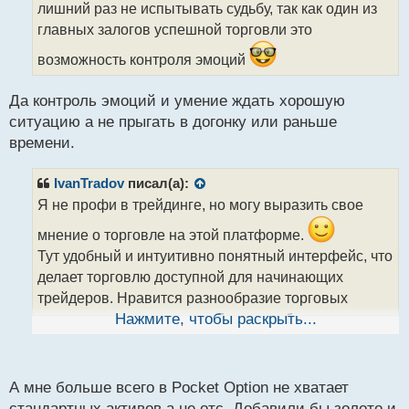
т
лишний раз не испытывать судьбу, так как один из
а
главных залогов успешной торговли это
н
н
возможность контроля эмоций
ы
й
Да контроль эмоций и умение ждать хорошую
п
ситуацию а не прыгать в догонку или раньше
о
с
времени.
т
IvanTradov
писал(а):
Я не профи в трейдинге, но могу выразить свое
мнение о торговле на этой платформе.
Тут удобный и интуитивно понятный интерфейс, что
делает торговлю доступной для начинающих
трейдеров. Нравится разнообразие торговых
активов, что позволяет выбирать из большого
Нажмите, чтобы раскрыть...
количества опционов. Наличие демо-счета для
тренировки и отработки стратегий без финансовых
рисков. Радует быстрый вывод средств и удобные
А мне больше всего в Pocket Option не хватает
способы пополнения и вывода средств. Доволен
стандартных активов а не отс. Добавили бы золото и