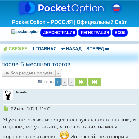
Pocket Option – РОССИЯ | Официальный Сайт
ДЕМОНСТРАЦИЯ
РЕГИСТРАЦИЯ
ВХОД
🍏
СВЕЖЕЕ
⤴️
ГЛАВНАЯ
⬅️
НАЗАД
ВПЕРЕД
➡️
после 5 месяцев торгов
Выбор раздела форума
1
2
3
След.
След.
58 постов
Neonka
Н
22 июл 2023, 11:00
е
Я уже несколько месяцев пользуюсь покетопшеном, и
п
р
в целом, могу сказать, что он оставил на меня
о
хорошее впечатление.
ч
Интерфейс платформы