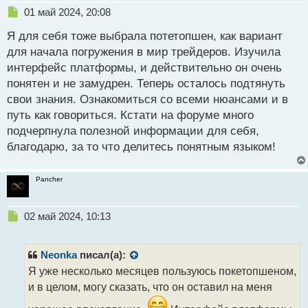
Н
01 май 2024, 20:08
е
Я для себя тоже выбрала потетопшен, как вариант
п
р
для начала погружения в мир трейдеров. Изучила
о
интерфейс платформы, и действительно он очень
ч
понятен и не замудрен. Теперь осталось подтянуть
и
т
свои знания. Ознакомиться со всеми нюансами и в
а
путь как говориться. Кстати на форуме много
н
подчерпнула полезной информации для себя,
н
благодарю, за то что делитесь понятным языком!
ы
й
п
Pancher
о
с
т
Н
02 май 2024, 10:13
е
п
р
Neonka
писал(а):
о
Я уже несколько месяцев пользуюсь покетопшеном,
ч
и в целом, могу сказать, что он оставил на меня
и
т