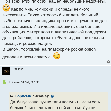
При всех этих плюсах, нашёл небольшие недочёты.
Как по мне, комиссии и спреды немного
высоковаты. Также хотелось бы видеть больший
выбор технических индикаторов и инструментов для
анализа рынка. И в идеале добавить ещё больше
обучающих материалов и аналитической поддержки
для трейдеров, которым требуется дополнительная
помощь и рекомендации.
В целом, торговлей на платформе pocket option
доволен и всем советую.
Pancher
Н
16 май 2024, 07:31
е
п
р
Борисыч
писал(а):
о
Да, безусловно лучше так и поступить, если есть
ч
большой риск слить весь свой депозит. Лучше
и