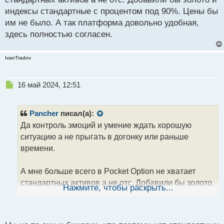
надежностью и безопасностью платформы, что
индексы стандартные с процентом под 90%. Цены бы
важно при проведении финансовых операций.
им не было. А так платформа довольно удобная,
При всех этих плюсах, нашёл небольшие недочёты.
здесь полностью согласен.
Как по мне, комиссии и спреды немного
высоковаты. Также хотелось бы видеть больший
IvanTradov
выбор технических индикаторов и инструментов
для анализа рынка. И в идеале добавить ещё
Н
16 май 2024, 12:51
е
больше обучающих материалов и аналитической
п
поддержки для трейдеров, которым требуется
р
Pancher
писал(а):
дополнительная помощь и рекомендации.
о
Да контроль эмоций и умение ждать хорошую
В целом, торговлей на платформе pocket option
ч
ситуацию а не прыгать в догонку или раньше
и
доволен и всем советую.
т
времени.
а
н
А мне больше всего в Pocket Option не хватает
н
стандартных активов а не отс. Добавили бы золото
ы
Нажмите, чтобы раскрыть...
й
и индексы стандартные с процентом под 90%.
п
Цены бы им не было. А так платформа довольно
о
удобная, здесь полностью согласен.
с