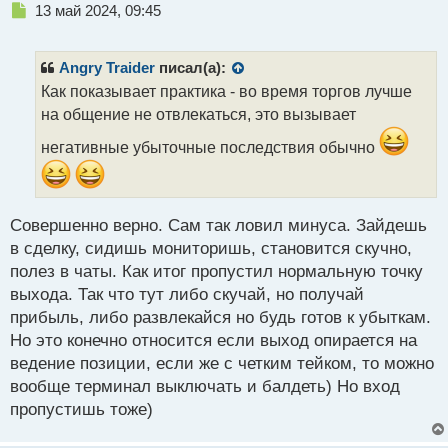
Н
13 май 2024, 09:45
е
п
р
Angry Traider
писал(а):
о
Как показывает практика - во время торгов лучше
ч
на общение не отвлекаться, это вызывает
и
т
негативные убыточные последствия обычно
а
н
н
ы
Совершенно верно. Сам так ловил минуса. Зайдешь
й
п
в сделку, сидишь мониторишь, становится скучно,
о
полез в чаты. Как итог пропустил нормальную точку
с
выхода. Так что тут либо скучай, но получай
т
прибыль, либо развлекайся но будь готов к убыткам.
Но это конечно относится если выход опирается на
ведение позиции, если же с четким тейком, то можно
вообще терминал выключать и балдеть) Но вход
пропустишь тоже)