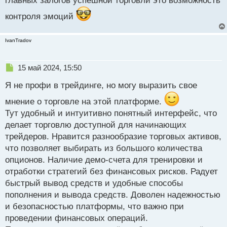
главных залогов успешной торговли это возможность
контроля эмоций
IvanTradov
Н
15 май 2024, 15:50
е
Я не профи в трейдинге, но могу выразить свое
п
р
мнение о торговле на этой платформе.
о
Тут удобный и интуитивно понятный интерфейс, что
ч
и
делает торговлю доступной для начинающих
т
трейдеров. Нравится разнообразие торговых активов,
а
что позволяет выбирать из большого количества
н
н
опционов. Наличие демо-счета для тренировки и
ы
отработки стратегий без финансовых рисков. Радует
й
быстрый вывод средств и удобные способы
п
пополнения и вывода средств. Доволен надежностью
о
с
и безопасностью платформы, что важно при
т
проведении финансовых операций.