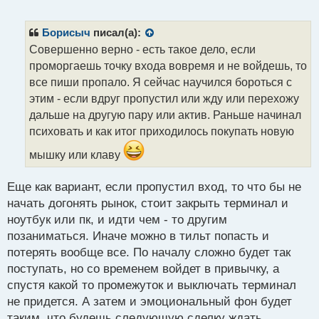
е
п
р
Борисыч
писал(а):
о
Совершенно верно - есть такое дело, если
ч
проморгаешь точку входа вовремя и не войдешь, то
и
т
все пиши пропало. Я сейчас научился бороться с
а
этим - если вдруг пропустил или жду или перехожу
н
дальше на другую пару или актив. Раньше начинал
н
психовать и как итог приходилось покупать новую
ы
й
мышку или клаву
п
о
с
Еще как вариант, если пропустил вход, то что бы не
т
начать догонять рынок, стоит закрыть терминал и
ноутбук или пк, и идти чем - то другим
позаниматься. Иначе можно в тильт попасть и
потерять вообще все. По началу сложно будет так
поступать, но со временем войдет в привычку, а
спустя какой то промежуток и выключать терминал
не придется. А затем и эмоциональный фон будет
таким, что будешь следующую сделку ждать.