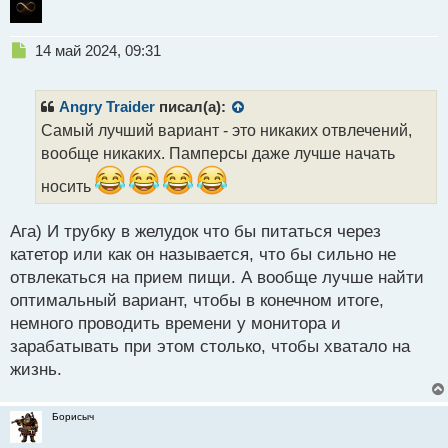
Н
14 май 2024, 09:31
е
п
р
Angry Traider
писал(а):
о
Самый лучший вариант - это никаких отвлечений,
ч
вообще никаких. Памперсы даже лучше начать
и
т
носить
а
н
н
Ага) И трубку в желудок что бы питаться через
ы
катетор или как он называется, что бы сильно не
й
отвлекаться на прием пищи. А вообще лучше найти
п
оптимальный вариант, чтобы в конечном итоге,
о
с
немного проводить времени у монитора и
т
зарабатывать при этом столько, чтобы хватало на
жизнь.
Борисыч