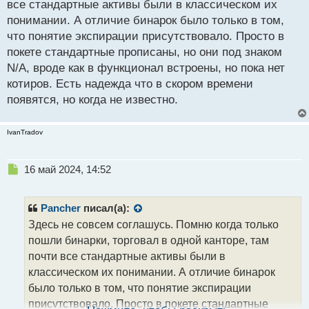
с
все стандартные активы были в классическом их
т
понимании. А отличие бинарок было только в том,
что понятие экспирации присутствовало. Просто в
покете стандартные прописаны, но они под знаком
N/A, вроде как в функционал встроены, но пока нет
котиров. Есть надежда что в скором времени
появятся, но когда не известно.
IvanTradov
Н
16 май 2024, 14:52
е
п
р
Pancher
писал(а):
о
Здесь не совсем соглашусь. Помню когда только
ч
пошли бинарки, торговал в одной канторе, там
и
т
почти все стандартные активы были в
а
классическом их понимании. А отличие бинарок
н
было только в том, что понятие экспирации
н
присутствовало. Просто в покете стандартные
ы