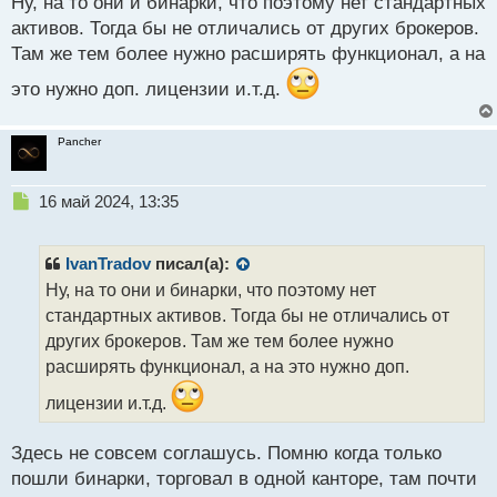
Ну, на то они и бинарки, что поэтому нет стандартных
т
активов. Тогда бы не отличались от других брокеров.
Там же тем более нужно расширять функционал, а на
это нужно доп. лицензии и.т.д.
Pancher
Н
16 май 2024, 13:35
е
п
р
IvanTradov
писал(а):
о
Ну, на то они и бинарки, что поэтому нет
ч
стандартных активов. Тогда бы не отличались от
и
т
других брокеров. Там же тем более нужно
а
расширять функционал, а на это нужно доп.
н
н
лицензии и.т.д.
ы
й
Здесь не совсем соглашусь. Помню когда только
п
пошли бинарки, торговал в одной канторе, там почти
о