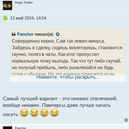
Angry Traider
Н
13 май 2024, 14:04
е
п
р
Pancher
писал(а):
о
Совершенно верно. Сам так ловил минуса.
ч
Зайдешь в сделку, сидишь мониторишь, становится
и
т
скучно, полез в чаты. Как итог пропустил
а
нормальную точку выхода. Так что тут либо скучай,
н
но получай прибыль, либо развлекайся но будь
н
готов к убыткам. Но это конечно относится если
ы
Нажмите, чтобы раскрыть...
й
выход опирается на ведение позиции, если же с
п
четким тейком, то можно вообще терминал
о
выключать и балдеть) Но вход пропустишь тоже)
с
Самый лучший вариант - это никаких отвлечений,
т
вообще никаких. Памперсы даже лучше начать
носить
Pancher