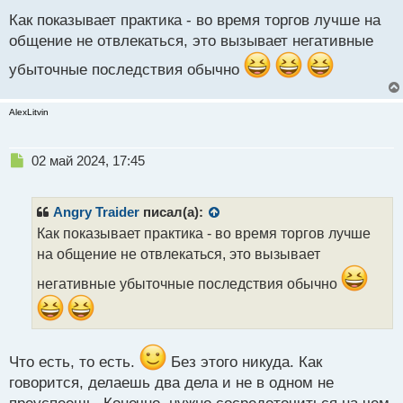
о
с
Как показывает практика - во время торгов лучше на
т
общение не отвлекаться, это вызывает негативные
убыточные последствия обычно
AlexLitvin
Н
02 май 2024, 17:45
е
п
р
Angry Traider
писал(а):
о
Как показывает практика - во время торгов лучше
ч
на общение не отвлекаться, это вызывает
и
т
негативные убыточные последствия обычно
а
н
н
ы
й
Что есть, то есть.
Без этого никуда. Как
п
говорится, делаешь два дела и не в одном не
о
с