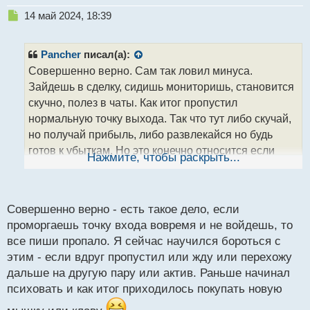
Н
14 май 2024, 18:39
е
п
р
Pancher
писал(а):
о
Совершенно верно. Сам так ловил минуса.
ч
Зайдешь в сделку, сидишь мониторишь, становится
и
т
скучно, полез в чаты. Как итог пропустил
а
нормальную точку выхода. Так что тут либо скучай,
н
но получай прибыль, либо развлекайся но будь
н
готов к убыткам. Но это конечно относится если
ы
Нажмите, чтобы раскрыть...
й
выход опирается на ведение позиции, если же с
п
четким тейком, то можно вообще терминал
о
выключать и балдеть) Но вход пропустишь тоже)
с
Совершенно верно - есть такое дело, если
т
проморгаешь точку входа вовремя и не войдешь, то
все пиши пропало. Я сейчас научился бороться с
этим - если вдруг пропустил или жду или перехожу
дальше на другую пару или актив. Раньше начинал
психовать и как итог приходилось покупать новую