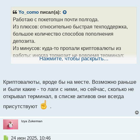
п
р
Yo_como
писал(а):
о
Работаю с покетопшн почти полгода.
ч
Из плюсов: относительно быстрая техподдержка,
и
т
большое количество способов пополнения
а
депозита.
н
Из минусов: куда-то пропали криптовалюты из
н
работы; иногда тормозит не вовремя терминал;
ы
Нажмите, чтобы раскрыть...
й
бывают иногда затыки с выводом прибыли, но, в
п
целом, вроде бы все ок, хотя осадочек есть.
о
с
Криптовалюты, вроде бы на месте. Возможно раньше
т
и были какие - то лаги с ними, но сейчас, сколько не
открывал терминал, в списке активов они всегда
присутствуют
.
Izya Zukerman
Н
24 июн 2025, 10:46