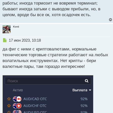
т
работы; иногда тормозит не вовремя терминал;
а
бывают иногда затыки с выводом прибыли, но, в
н
целом, вроде бы все ок, хотя осадочек есть.
н
ы
й
Konii
п
о
с
Н
17 июн 2023, 10:18
т
е
да фиг с ними с криптовалютами, нормальные
п
р
технические торговые стратегии работают на любых
о
волатильных инструментах. Нет крипты - бери
ч
валютные пары, там гораздо интереснее!
и
т
а
н
н
ы
й
п
о
с
т