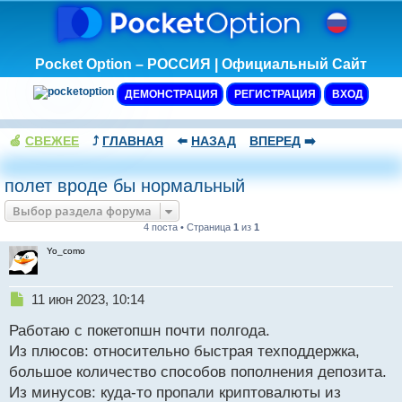
Pocket Option – РОССИЯ | Официальный Сайт
ДЕМОНСТРАЦИЯ
РЕГИСТРАЦИЯ
ВХОД
🍏
СВЕЖЕЕ
⤴️
ГЛАВНАЯ
⬅️
НАЗАД
ВПЕРЕД
➡️
полет вроде бы нормальный
Выбор раздела форума
4 поста • Страница
1
из
1
Yo_como
Н
11 июн 2023, 10:14
е
Работаю с покетопшн почти полгода.
п
р
Из плюсов: относительно быстрая техподдержка,
о
большое количество способов пополнения депозита.
ч
Из минусов: куда-то пропали криптовалюты из
и