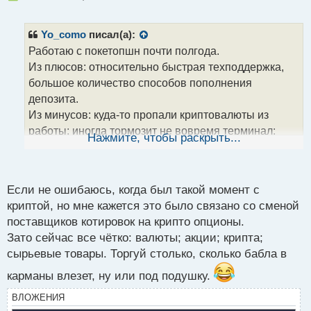
е
п
р
Yo_como
писал(а):
о
Работаю с покетопшн почти полгода.
ч
Из плюсов: относительно быстрая техподдержка,
и
т
большое количество способов пополнения
а
депозита.
н
Из минусов: куда-то пропали криптовалюты из
н
работы; иногда тормозит не вовремя терминал;
ы
Нажмите, чтобы раскрыть...
й
бывают иногда затыки с выводом прибыли, но, в
п
целом, вроде бы все ок, хотя осадочек есть.
о
с
Если не ошибаюсь, когда был такой момент с
т
криптой, но мне кажется это было связано со сменой
поставщиков котировок на крипто опционы.
Зато сейчас все чётко: валюты; акции; крипта;
сырьевые товары. Торгуй столько, сколько бабла в
карманы влезет, ну или под подушку.
ВЛОЖЕНИЯ