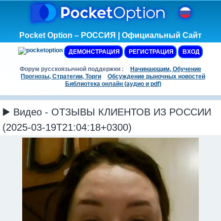
Pocket Option – РОССИЯ | Официальный Сайт
ДЕМОНСТРАЦИЯ
РЕГИСТРАЦИЯ
ВХОД
Форум русскоязычной поддержки :
Начинающим, Обучение
Прогнозы, Стратегии, Торги
Обсуждение рыночных новостей
Библиотека онлайн (аудио и pdf)
▶️ Видео - ОТЗЫВЫ КЛИЕНТОВ ИЗ РОССИИ
(2025-03-19T21:04:18+0300)