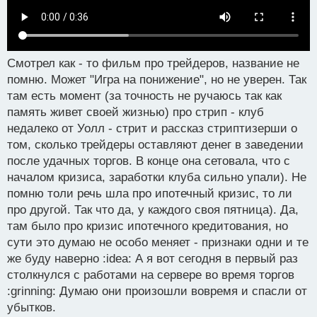
Смотрел как - то фильм про трейдеров, название не
помню. Может "Игра на понижение", но не уверен. Так
там есть момент (за точность не ручаюсь так как
память живет своей жизнью) про стрип - клуб
недалеко от Уолл - стрит и рассказ стриптизерши о
том, сколько трейдеры оставляют денег в заведении
после удачных торгов. В конце она сетовала, что с
началом кризиса, заработки клуба сильно упали). Не
помню толи речь шла про ипотечный кризис, то ли
про другой. Так что да, у каждого своя пятница). Да,
там было про кризис ипотечного кредитования, но
сути это думаю не особо меняет - признаки одни и те
же буду наверно :idea: А я вот сегодня в первый раз
столкнулся с работами на сервере во время торгов
:grinning: Думаю они произошли вовремя и спасли от
убытков.